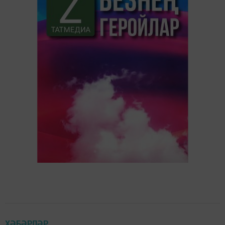
ХӘБӘРЛӘР