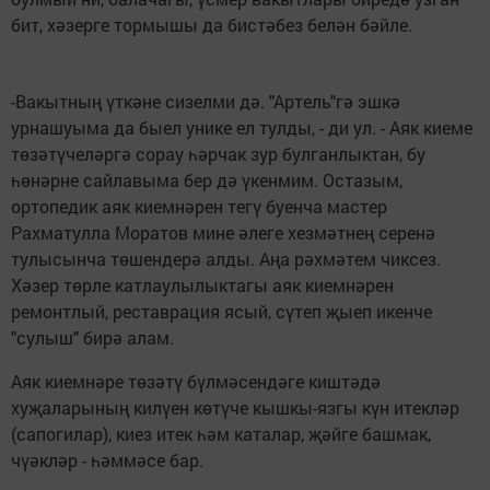
бит, хәзерге тормышы да бистәбез белән бәйле.
-Вакытның үткәне сизелми дә. "Артель"гә эшкә
урнашуыма да быел унике ел тулды, - ди ул. - Аяк киеме
төзәтүчеләргә сорау һәрчак зур булганлыктан, бу
һөнәрне сайлавыма бер дә үкенмим. Остазым,
ортопедик аяк киемнәрен тегү буенча мастер
Рахматулла Моратов мине әлеге хезмәтнең серенә
тулысынча төшендерә алды. Аңа рәхмәтем чиксез.
Хәзер төрле катлаулылыктагы аяк киемнәрен
ремонтлый, реставрация ясый, сүтеп җыеп икенче
"сулыш" бирә алам.
Аяк киемнәре төзәтү бүлмәсендәге киштәдә
хуҗаларының килүен көтүче кышкы-язгы күн итекләр
(сапогилар), киез итек һәм каталар, җәйге башмак,
чүәкләр - һәммәсе бар.