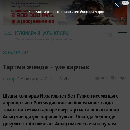
3
Автоматическое закрытие баннера через
КУКМАРА ЯҢАЛЫКЛАРЫ
16+
"Хезмәт даны" газетасы - Кукмара районы
ХӘБӘРЛӘР
Тартма эчендә – үле карчык
автор,
28 октябрь 2015 - 12:20
1603
0
0
Шушы көннәрдә Израильнең Бен-Гурион исемендәге
аэропортына Россиядән килгән йөк самолетында
таможня хезмәткәрләре сәер тартмага юлыкканнар.
Аның эчендә үле карчык булган. Янында бернинди
документ табылмаган. Аның шәхесен ачыклау һәм