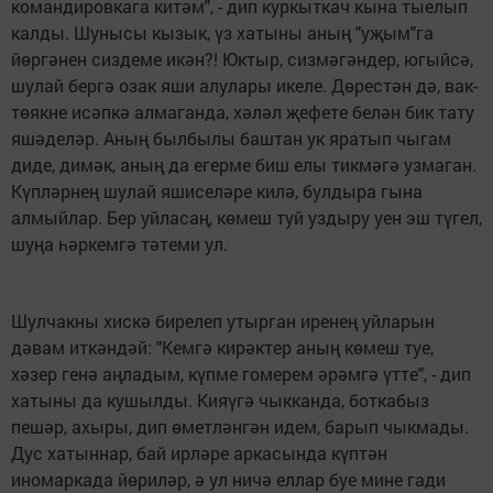
командировкага китәм", - дип куркыткач кына тыелып
калды. Шунысы кызык, үз хатыны аның "уҗым"га
йөргәнен сиздеме икән?! Юктыр, сизмәгәндер, югыйсә,
шулай бергә озак яши алулары икеле. Дөрестән дә, вак-
төякне исәпкә алмаганда, хәләл җефете белән бик тату
яшәделәр. Аның былбылы баштан ук яратып чыгам
диде, димәк, аның да егерме биш елы тикмәгә узмаган.
Күпләрнең шулай яшиселәре килә, булдыра гына
алмыйлар. Бер уйласаң, көмеш туй уздыру уен эш түгел,
шуңа һәркемгә тәтеми ул.
Шулчакны хискә бирелеп утырган иренең уйларын
дәвам иткәндәй: "Кемгә кирәктер аның көмеш туе,
хәзер генә аңладым, күпме гомерем әрәмгә үтте", - дип
хатыны да кушылды. Кияүгә чыкканда, боткабыз
пешәр, ахыры, дип өметләнгән идем, барып чыкмады.
Дус хатыннар, бай ирләре аркасында күптән
иномаркада йөриләр, ә ул ничә еллар буе мине гади