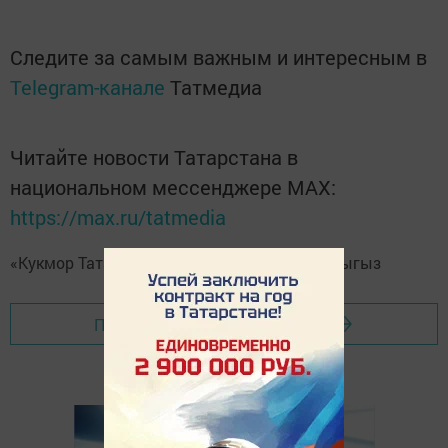
Следите за самым важным и интересным в
Telegram-канале
Татмедиа
Читайте новости Татарстана в
национальном мессенджере MАХ:
https://max.ru/tatmedia
«Кукмор Татарстан»
Telegram-каналга
язылыгыз
Перейти на страницу новости