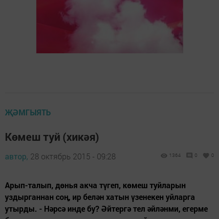
ҖӘМГЫЯТЬ
Көмеш туй (хикәя)
автор,
28 октябрь 2015 - 09:28
1364
0
0
Арып-талып, дөнья акча түгеп, көмеш туйларын
уздырганнан соң, ир белән хатын үзенекен уйларга
утырды. - Нәрсә инде бу? Әйтергә тел әйләнми, егерме