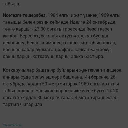
табыла.
Исегезгә төшерәбез,
1984 елгы ир-ат үзенең 1969 елгы
танышы белән резин көймәдә Иделгә 24 октябрьдә,
төнгә каршы - 23:00 сәгать тирәсендә йөзеп кереп
киткән. Берсенең хатыны әйтүенчә, ул яр буенда
велосипед белән көймәнең тышлыгын табып алган,
иреннән хәбәр булмагач, хафага калган һәм хокук
сакчыларын, коткаручыларны аякка бастыра.
Коткаручылар башта яр буйларын җентекләп тикшерә,
аннары суда эзләү эшләре башлана. Иң беренче, 26
октябрьдә, ярдан 50 метр эчтәрәк 1969 елгы ир-атны
табып алалар. Балыкчыларның икенчесе бүген 14:20
сәгатьтә ярдан 30 метр эчтәрәк, 4 метр тирәнлектән
тартып чыгарыла.
http://intertat.ru