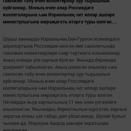
гаиләсен табу өчен волонтерлар зур тырышлык
куйганнар. Моның өчен алар Россиядәге
коллегаларына һәм Израильнең чит илләр эшләре
министрлыгына мөрәҗәгать итәргә туры килгән....
Шушы көннәрдә Израильнең Бен-Гурион исемендәге
аэропортына Россиядән килгән йөк самолетында
таможня хезмәткәрләре сәер тартмага юлыкканнар.
Аның эчендә үле карчык булган. Янында бернинди
документ табылмаган. Аның шәхесен ачыклау һәм
гаиләсен табу өчен волонтерлар зур тырышлык
куйганнар. Моның өчен алар Россиядәге
коллегаларына һәм Израильнең чит илләр эшләре
министрлыгына мөрәҗәгать итәргә туры килгән.
Нәтиҗәдә яһүд карчыгының 11 көн элек үлгәнлеге
ачыкланган. Якыннары, беркатлылык күрсәтеп, карчык
зиратка юлны үзе табар, дип уйлаганнар. Шулай булып
чыккан да. Мәрхүмә Ашдод шәһәре зиратында
җирләнгән.