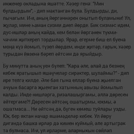
инженер окладына яшәтте. Хәзер генә: "Мин
булдырдым", - дип мактанган була. Булдырды, ди,
пычагым. И-и, аның йөргәннәрен онытып буламыни! Ул,
җүләр, мине һаман сизми диеп йөрде. Бик сизмәс идем,
дус-ишләр аның кайда, кем белән йөргәнен түкми-
чәчми җиткереп тордылар. Ярар, егерме биш ел буена
моңа күз йомып, түзеп йөрдем, инде җитәр, гарык, хәзер
турыдан йөзенә бәреп әйтсәм дә ярыйдыр.
Бу минутта аның уен бүлеп: "Кара әле, алай да безнең
кебек яратышып яшәүчеләр сирәктер, шулаймы?" - дип
ире телгә килде. Әле бая гына еллар буена җыелган
ачуын басарга җыенган хатынның авызы йомылып
калды. Инде нишләргә, ризалашыргамы, әллә дөресен
әйтергәме?! Дөресен әйтсәң, ошатырмы, юкмы, ә
ошатмаса... Ни әйтсәң дә, бүген көмеш туйлары узды.
Юк, бер яктан начар яшәмәделәр кебек. Ул йөрү
дигәндә башка ирләр дә кимен куймый, әле артыграк
та булмаса. И-и, ул ирләрме, аларныкын сөйләп