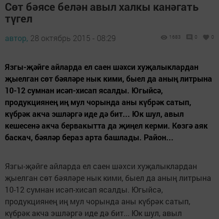
Сөт бәясе белән авыл халкы канәгать
түгел
автор,
28 октябрь 2015 - 08:29
1683
0
0
Язгы-җәйге айларда ел саен шәхси хуҗалыклардан
җыелган сөт бәяләре нык кими, быел да аның литрына
10-12 сумнан исәп-хисап ясалды. Югыйсә,
продукциянең иң мул чорында аны күбрәк сатып,
күбрәк акча эшләргә иде дә бит... Юк шул, авыл
кешесенә акча бервакытта да җиңел керми. Көзгә аяк
баскач, бәяләр бераз арта башлады. Район...
Язгы-җәйге айларда ел саен шәхси хуҗалыклардан
җыелган сөт бәяләре нык кими, быел да аның литрына
10-12 сумнан исәп-хисап ясалды. Югыйсә,
продукциянең иң мул чорында аны күбрәк сатып,
күбрәк акча эшләргә иде дә бит... Юк шул, авыл