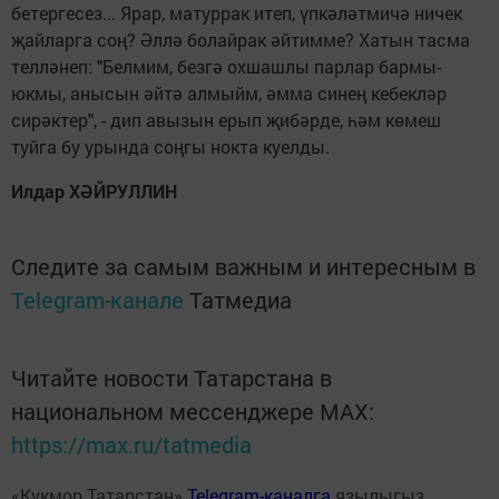
бетергесез... Ярар, матуррак итеп, үпкәләтмичә ничек
җайларга соң? Әллә болайрак әйтимме? Хатын тасма
телләнеп: "Белмим, безгә охшашлы парлар бармы-
юкмы, анысын әйтә алмыйм, әмма синең кебекләр
сирәктер", - дип авызын ерып җибәрде, һәм көмеш
туйга бу урында соңгы нокта куелды.
Илдар ХӘЙРУЛЛИН
Следите за самым важным и интересным в
Telegram-канале
Татмедиа
Читайте новости Татарстана в
национальном мессенджере MАХ:
https://max.ru/tatmedia
«Кукмор Татарстан»
Telegram-каналга
язылыгыз