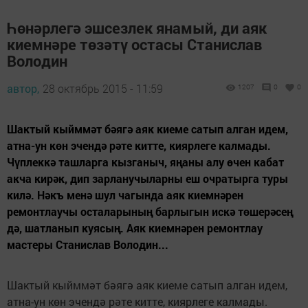
Һөнәрлегә эшсезлек янамый, ди аяк
киемнәре төзәтү остасы Станислав
Володин
автор,
28 октябрь 2015 - 11:59
1207
0
0
Шактый кыйммәт бәягә аяк киеме сатып алган идем,
атна-ун көн эчендә рәте китте, киярлеге калмады.
Чүплеккә ташларга кызганыч, яңаны алу өчен кабат
акча кирәк, дип зарланучыларны еш очратырга туры
килә. Нәкъ менә шул чагында аяк киемнәрен
ремонтлаучы осталарының барлыгын искә төшерәсең
дә, шатланып куясың. Аяк киемнәрен ремонтлау
мастеры Станислав Володин...
Шактый кыйммәт бәягә аяк киеме сатып алган идем,
атна-ун көн эчендә рәте китте, киярлеге калмады.