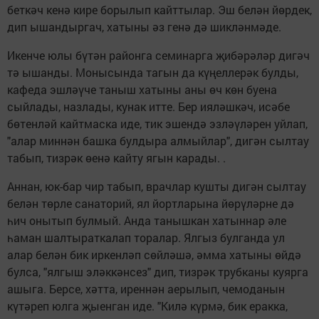
беткәч кенә кире борылып кайттылар. Эш белән йөрдек,
дип ышандыргач, хатыны әз генә дә шикләнмәде.
Икенче юлы бүтән районга семинарга җибәрәләр дигәч
тә ышанды. Монысында тагын да күңеллерәк булды,
кафеда эшләүче таныш хатыны аны өч көн буена
сыйлады, назлады, кунак итте. Бер ияләшкәч, исәбе
бөтенләй кайтмаска иде, тик эшендә эзләүләрен уйлап,
"алар миннән башка булдыра алмыйлар", дигән сылтау
табып, тизрәк өенә кайту ягын карады. .
Аннан, юк-бар чир табып, врачлар кушты дигән сылтау
белән төрле санаторий, ял йортларына йөрүләрне дә
һич онытып булмый. Анда танышкан хатыннар әле
һаман шалтыраткалап торалар. Ялгыз булганда ул
алар белән бик иркенләп сөйләшә, әмма хатыны өйдә
булса, "ялгыш эләккәнсез" дип, тизрәк трубканы куярга
ашыга. Берсе, хәтта, иреннән аерылып, чемоданын
күтәреп юлга җыенган иде. "Килә күрмә, бик еракка,