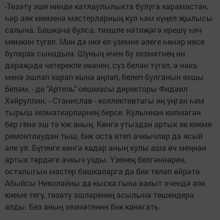
-Төзәтү эше нинди катлаулылыкта булуга карамастан,
һәр аяк киеменә мастерларның кул һәм күңел җылысы
салына. Башкача булса, тиешле нәтиҗәгә ирешү һич
мөмкин түгел. Мин дә ике ел үземне әлеге һөнәр иясе
буларак сынадым. Шуның өчен бу хезмәтнең ни
дәрәҗәдә четерекле икәнен, сүз белән түгел, ә нәкъ
менә эшләп карап кына аңлап, белеп булганын яхшы
беләм, - ди "Артель" оешмасы директоры Фидәил
Хәйруллин. - Станислав - коллективтагы иң уңган һәм
тырыш хезмәткәрләрнең берсе. Кулыннан килмәгән
бер генә эш тә юк аның. Көнгә утыздан артык як киеме
ремонтлаудан тыш, бик оста итеп ачкычлар да ясый
әле ул. Бүгенге көнгә кадәр аның кулы аша өч меңнән
артык төрдәге ачкыч узды. Үзенең белгәннәрен,
осталыгын мастер башкаларга да бик теләп өйрәтә.
Абыйсы Николайны да кыска гына вакыт эчендә аяк
киеме тегү, төзәтү эшләренең асылына төшендерә
алды. Без аның хезмәтеннн бик канәгать.