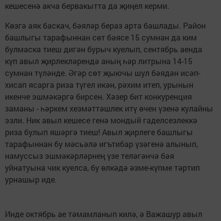
кешесенә акча бервакытта да җиңел керми.
Көзгә аяк баскач, бәяләр бераз арта башлады. Район
башлыгы тарафыннан сөт бәясе 15 сумнан да ким
булмаска тиеш дигән бурыч куелып, сентябрь аенда
күп авыл җирлекләрендә аның һәр литрына 14-15
сумнан түләнде. Әгәр сөт җыючы шул бәядән исәп-
хисап ясарга риза түгел икән, рәхим итеп, урынын
икенче эшмәкәргә бирсен. Хәзер бит конкуренция
заманы - һәркем хезмәттәшлек итү өчен үзенә кулайны
эзли. Ник авыл кешесе генә мондый гаделсезлеккә
риза булып яшәргә тиеш! Авыл җирлеге башлыгы
тарафыннан бу мәсьәлә игътибар үзәгенә алынып,
намуссыз эшмәкәрләрнең үзе теләгәнчә бәя
уйнатуына чик куелса, бу өлкәдә әзме-күпме тәртип
урнашыр иде.
Инде октябрь ае тәмамланып килә, ә Важашур авыл