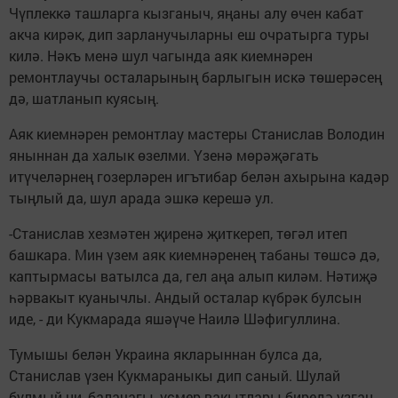
Чүплеккә ташларга кызганыч, яңаны алу өчен кабат
акча кирәк, дип зарланучыларны еш очратырга туры
килә. Нәкъ менә шул чагында аяк киемнәрен
ремонтлаучы осталарының барлыгын искә төшерәсең
дә, шатланып куясың.
Аяк киемнәрен ремонтлау мастеры Станислав Володин
яныннан да халык өзелми. Үзенә мөрәҗәгать
итүчеләрнең гозерләрен игътибар белән ахырына кадәр
тыңлый да, шул арада эшкә керешә ул.
-Станислав хезмәтен җиренә җиткереп, төгәл итеп
башкара. Мин үзем аяк киемнәренең табаны төшсә дә,
каптырмасы ватылса да, гел аңа алып киләм. Нәтиҗә
һәрвакыт куанычлы. Андый осталар күбрәк булсын
иде, - ди Кукмарада яшәүче Наилә Шәфигуллина.
Тумышы белән Украина якларыннан булса да,
Станислав үзен Кукмараныкы дип саный. Шулай
булмый ни, балачагы, үсмер вакытлары биредә узган