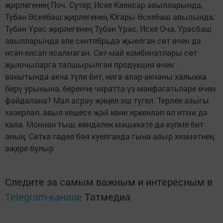
җирлегенең Поч. Сутер, Иске Каенсар авылларында,
Түбән Өскебаш җирлегенең Югары Өскебаш авылында,
Түбән Үрәс җирлегенең Түбән Үрәс, Иске Оча, Үрәсбаш
авылларында әле сентябрьдә җыелган сөт өчен дә
исәп-хисап ясалмаган. Сөт-май комбинатлары сөт
җыючыларга тапшырылган продукция өчен
вакытында акча түли бит, нигә алар акчаны халыкка
бирү урынына, беренче чиратта үз мәнфәгатьләре өчен
файдалана? Мал асрау җиңел эш түгел. Терлек азыгы
хәзерләп, авыл кешесе җәй көне иркенләп ял итми дә
кала. Моннан тыш, көндәлек мәшәкате дә күпме бит
аның. Сөткә гадел бәя куелганда гына авыр хезмәтнең
әҗере булыр
Следите за самым важным и интересным в
Telegram-канале
Татмедиа