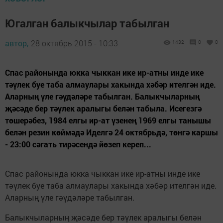
Югалган балыкчылар табылган
автор,
28 октябрь 2015 - 10:33
1432
0
0
Спас районында юкка чыккан ике ир-атны инде ике
тәүлек буе таба алмаулары хакында хәбәр ителгән иде.
Аларның үле гәүдәләре табылган. Балыкчыларның
җәсәде бер тәүлек аралыгы белән табыла. Исегезгә
төшерәбез, 1984 елгы ир-ат үзенең 1969 елгы танышы
белән резин көймәдә Иделгә 24 октябрьдә, төнгә каршы
- 23:00 сәгать тирәсендә йөзеп кереп...
Спас районында юкка чыккан ике ир-атны инде ике
тәүлек буе таба алмаулары хакында хәбәр ителгән иде.
Аларның үле гәүдәләре табылган.
Балыкчыларның җәсәде бер тәүлек аралыгы белән