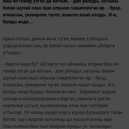
биш ел гомер узган да киткән, - дип уйлады, хатыны
белән шулай озак яши алуына гаҗәпсенгән ир. - Ярар,
ичмасам, үкенерлек түгел, яшисен яшәп калды. И-и,
булды инде...
Арып-талып, дөнья акча түгеп, көмеш туйларын
уздырганнан соң, ир белән хатын үзенекен уйларга
утырды.
- Нәрсә инде бу? Әйтергә тел әйләнми, егерме биш ел
гомер узган да киткән, - дип уйлады, хатыны белән
шулай озак яши алуына гаҗәпсенгән ир. - Ярар,
ичмасам, үкенерлек түгел, яшисен яшәп калды. И-и,
булды инде булды, булмаган кая... Бервакыт күрше
шәһәргә командировкага баргач, оешмага дигән
кирпичне сатып, кунакханәдә атна буе типтереп
яттылар. Ул чакны күңел ачуга күрше бүлмәдәге табак
битле, зур гәүдәле хатыннар да кушылганнар иде.
Онытылмаслык чын бәйрәм булды ул. Акчалары