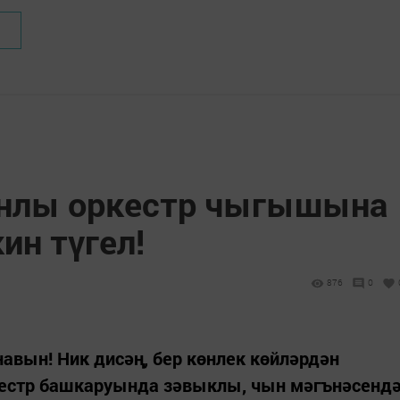
нлы оркестр чыгышына
ин түгел!
876
0
авын! Ник дисәң, бер көнлек көйләрдән
кестр башкаруында зәвыклы, чын мәгънәсенд