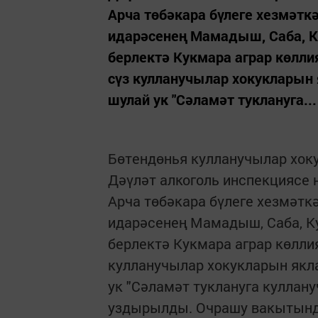
Арча төбәкара бүлеге хезмәтк
идарәсенең Мамадыш, Саба, К
берлектә Кукмара аграр көлли
сүз кулланучылар хокукларын
шулай ук "Сәламәт туклануга...
Бөтендөнья кулланучылар хок
Дәүләт алкоголь инспекциясе 
Арча төбәкара бүлеге хезмәтк
идарәсенең Мамадыш, Саба, К
берлектә Кукмара аграр көлли
кулланучылар хокукларын якл
ук "Сәламәт туклануга куллан
уздырылды. Очрашу вакытында