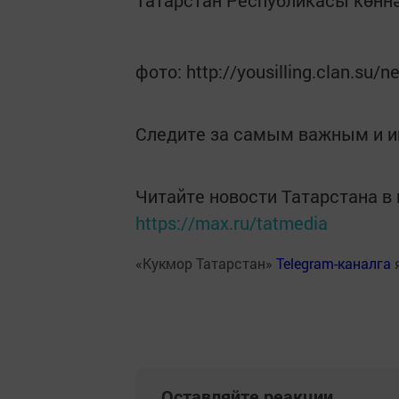
Татарстан Республикасы көнн
фото: http://yousilling.clan.su/
Следите за самым важным и 
Читайте новости Татарстана 
https://max.ru/tatmedia
«Кукмор Татарстан»
Telegram-каналга
Оставляйте реакции