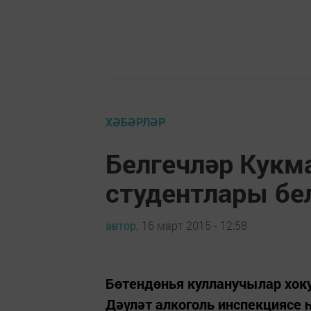
ХӘБӘРЛӘР
Белгечләр Кукма
студентлары бе
автор,
16 март 2015 - 12:58
Бөтендөнья кулланучылар хок
Дәүләт алкоголь инспекциясе 