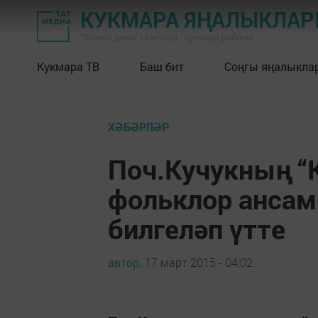
КУКМАРА ЯҢАЛЫКЛА
"Хезмәт даны" газетасы - Кукмара районы
Кукмара ТВ
Баш бит
Соңгы яңалыкла
ХӘБӘРЛӘР
Поч.Кучукның “
фольклор ансам
билгеләп үтте
автор,
17 март 2015 - 04:02