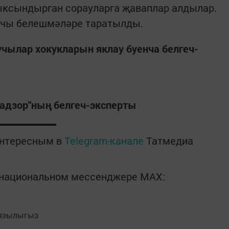
ксындырган сорауларга җаваплар алдылар.
учы белешмәләре таратылды.
ылар хокукларын яклау буенча белгеч-
адзор"ның белгеч-эксперты
интересным в
Telegram-канале
Татмедиа
в национальном мессенджере MАХ:
язылыгыз