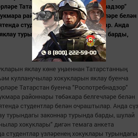
әрләре Татарстан буенча "Роспотребнадзор"
укмара районнары төбәкара белгечләре белән
ятендә студентлар белән очраштылар. Анда
 яклау турындагы законнар турында барды,
укларын яклау көне уңаеннан Татарстанның
һәм кулланучылар хокукларын яклау буенча
әрләре Татарстан буенча "Роспотребнадзор"
укмара районнары төбәкара белгечләре белән
ятендә студентлар белән очраштылар. Анда сү
ау турындагы законнар турында барды, шулай
учылар хокуклары" дигән темага анкета
 студентлар үзләренең хокуклары турындагы