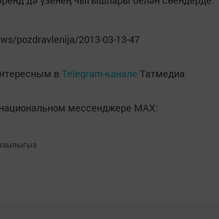
әренд дә үзенең чыгышлары белән сөендерде.
news/pozdravlenija/2013-03-13-47
интересным в
Telegram-канале
Татмедиа
в национальном мессенджере MАХ:
язылыгыз