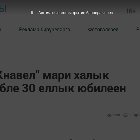
РЫ
16+
7
Автоматическое закрытие баннера через
р
Реклама бирүчеләргә
Фотогалерея
Р
Кнавел” мари халык
бле 30 еллык юбилеен
2290
0