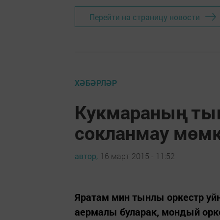
Перейти на страницу новости
ХӘБӘРЛӘР
Кукмараның ты
сокланмау мөмк
автор,
16 март 2015 - 11:52
Яратам мин тынлы оркестр уйн
аермалы буларак, мондый ор