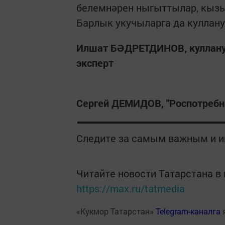
белемнәрен ныгыттылар, кызы
Барлык укучыларга да куллан
Илшат БӘДРЕТДИНОВ, куллануч
эксперт
Сергей ДЕМИДОВ, "Роспотребн
Следите за самым важным и 
Читайте новости Татарстана 
https://max.ru/tatmedia
«Кукмор Татарстан»
Telegram-каналга