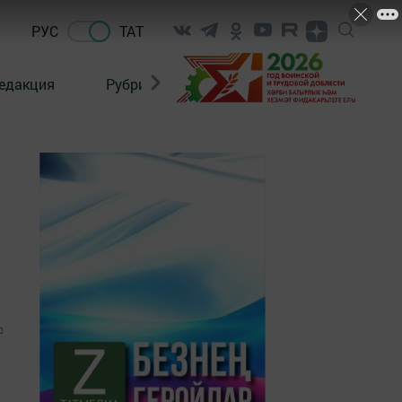
РУС
ТАТ
едакция
Рубрикалар
0