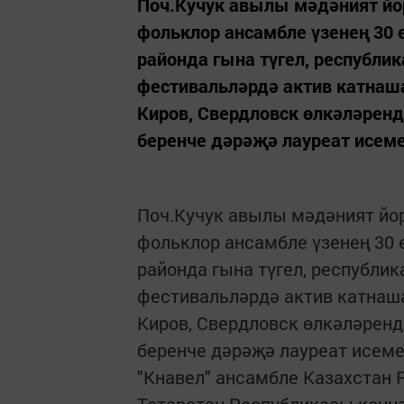
Поч.Кучук авылы мәдәният йо
фольклор ансамбле үзенең 30 
районда гына түгел, республик
фестивальләрдә актив катнаша
Киров, Свердловск өлкәләрен
беренче дәрәҗә лауреат исеме
Поч.Кучук авылы мәдәният йо
фольклор ансамбле үзенең 30 
районда гына түгел, республик
фестивальләрдә актив катнаша
Киров, Свердловск өлкәләренд
беренче дәрәҗә лауреат исеме
"Кнавел" ансамбле Казахстан