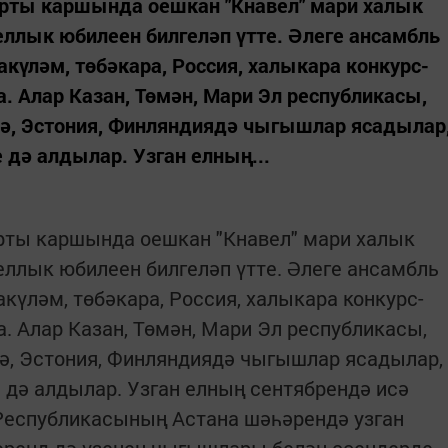
рты каршында оешкан "Кнавел" мари халык
еллык юбилеен билгеләп үтте. Әлеге ансамбль
акүләм, төбәкара, Россия, халыкара конкурс-
. Алар Казан, Төмән, Мари Эл республикасы,
дә, Эстония, Финляндиядә чыгышлар ясадылар
 дә алдылар. Узган елның...
рты каршында оешкан "Кнавел" мари халык
еллык юбилеен билгеләп үтте. Әлеге ансамбль
акүләм, төбәкара, Россия, халыкара конкурс-
. Алар Казан, Төмән, Мари Эл республикасы,
ә, Эстония, Финляндиядә чыгышлар ясадылар,
 дә алдылар. Узган елның сентябрендә исә
 Республикасының Астана шәһәрендә узган