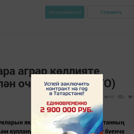
Отправить
Авторизоваться
ра аграр көллияте
лән очрашты (+ФОТО)
821
0
укларын яклау көне уңаеннан Татарстанның
һәм кулланучылар хокукларын яклау буенча