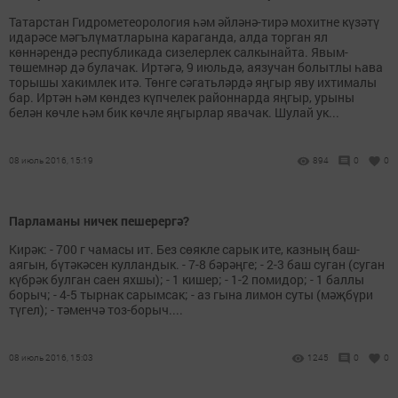
Татарстан Гидрометеорология һәм әйләнә-тирә мохитне күзәтү
идарәсе мәгълүматларына караганда, алда торган ял
көннәрендә республикада сизелерлек салкынайта. Явым-
төшемнәр дә булачак. Иртәгә, 9 июльдә, аязучан болытлы һава
торышы хакимлек итә. Төнге сәгатьләрдә яңгыр яву ихтималы
бар. Иртән һәм көндез күпчелек районнарда яңгыр, урыны
белән көчле һәм бик көчле яңгырлар явачак. Шулай ук...
08 июль 2016, 15:19
894
0
0
Парламаны ничек пешерергә?
Кирәк: - 700 г чамасы ит. Без сөякле сарык ите, казның баш-
аягын, бүтәкәсен кулландык. - 7-8 бәрәңге; - 2-3 баш суган (суган
күбрәк булган саен яхшы); - 1 кишер; - 1-2 помидор; - 1 баллы
борыч; - 4-5 тырнак сарымсак; - аз гына лимон суты (мәҗбүри
түгел); - тәменчә тоз-борыч....
08 июль 2016, 15:03
1245
0
0