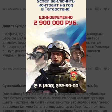
08 июль 2016, 07:09
959
0
0
Диңгез буенда
-Гөлфизә, җаным, инде нишләргә, бигрәк кыен хәлдә калдым.
Барысы шул җүнсез ирләр аркасында. Җаныма урын таба
алмыйм, йөрәгем өзгәләнә, ярар тыңла, монда кайсы яктан
башларга да белмәссең. Быел ирем гомер булмаганны: "Авылда
эш күп, диңгез буена ялгыз барырсың, - дип, алдан кисәтеп
куйды. - Печән чабасы бар, мунчага утын әзерләргә...
08 июль 2016, 06:05
897
0
0
Су коенабызмы? Саклык чаралары турында онытмыйк
Әле җәйнең бер генә ае үтеп китүгә карамастан, республикада
суга батып үлүчеләрнең саны узган ел белән чагыштырганда
шактый арткан. Иң кызганычы: вакытсыз гомерләре өзелгәннәр
арасында кечкенә балалар, яшүсмерләр дә бар. Гадәттән тыш
хәлләр министрлыгының Кукмара районы бүлегеннән алынган