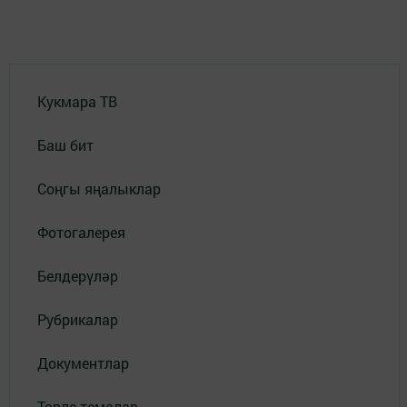
Кукмара ТВ
Баш бит
Соңгы яңалыклар
Фотогалерея
Белдерүләр
Рубрикалар
Документлар
Төрле темалар