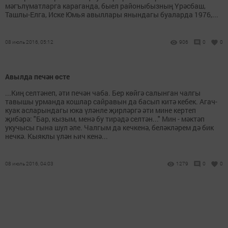
мәгълүматларга караганда, быел районыбызның Үрәсбаш,
Ташлы-Елга, Иске Юмья авыллары янындагы буаларда 1976,...
08 июль 2016, 05:12
906
0
0
Авылда печән өсте
...Киң селтәнеп, әти печән чаба. Бер көйгә салынган чалгы
тавышы урманда кошлар сайравын да басып китә кебек. Агач-
куак асларындагы юка үләнле җирләргә әти мине кертеп
җибәрә: "Бар, кызым, менә бу тирәдә селтән..." Мин - мәктәп
укучысы гына шул әле. Чалгым да кечкенә, беләкләрем дә бик
нечкә. Кыяклы үлән һич кенә...
08 июль 2016, 04:03
1279
0
0