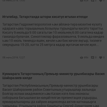
08 июль 2016, 13:00
928
0
0
Игътибар, Татарстанда шторм кисәтүе игълан ителде
Татарстан Гидрометеорология һәм әйләнә-тирә мохитне күзәтү
идарәсе һава торышының бозылуы турындагы кисәтү таратты.
Кисәтү 9 июльдә 9:00 сәгатьтән 10 июльнең 6:00 сәгатенә кадәр
гамәлдә булачак. Синоптиклар фаразлавынча, 9 июльдә көндез
һәм 10 июль төнендә яшен, көчле һәм бик көчле яңгыр, тизлеге
секундына 15-20, хәтта 25 метрга кадәр җитәчәк көчле җил...
08 июль 2016, 12:27
954
0
0
Кукмарага Татарстанның Премьер-министр урынбасары Васил
Шәйхразиев килде
Татарстан Республикасының Премьер-министр урынбасары
Васил Шәйхразиев район Советының утырышлар залында
Болгар ислам академиясе һәм Казан изге Ана иконасы
соборына багышланган киңәйтелгән презентация уздырды,
кукмаралыларны да хәйрия акциясендә актив катнашырга
чакырды. Утырышта район башлыгы Сергей Димитриев һәм