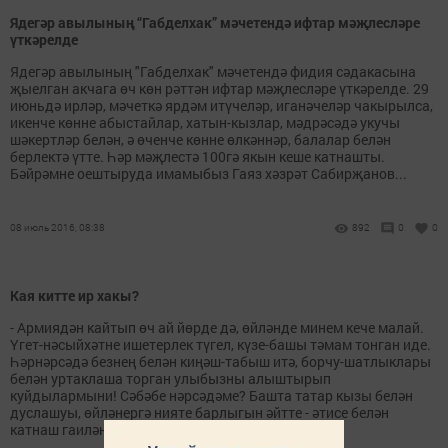
Ядегәр авылының “Габделхак” мәчетендә ифтар мәҗлесләре
үткәрелде
Ядегәр авылының "Габделхак" мәчетендә фидия сәдакасына
җыелган акчага өч көн рәттән ифтар мәҗлесләре үткәрелде. 29
июньдә ирләр, мәчеткә ярдәм итүчеләр, иганәчеләр чакырылса,
икенче көнне абыстайлар, хатын-кызлар, мәдрәсәдә укучы
шәкертләр белән, ә өченче көнне өлкәннәр, балалар белән
берлектә үтте. Һәр мәҗлестә 100гә якын кеше катнашты.
Бәйрәмне оештыруда имамыбыз Гаяз хәзрәт Сабирҗанов...
08 июль 2016, 08:38
892
0
0
Кая китте ир хакы?
- Армиядән кайтып өч ай йөрде дә, өйләнде минем кече малай.
Үгет-нәсыйхәтне ишетерлек түгел, күзе-башы тәмам тонган иде.
Һәрнәрсәдә безнең белән киңәш-табыш итә, борчу-шатлыклары
белән уртаклаша торган улыбызны алыштырып
куйдылармыни! Сәбәбе нәрсәдәме? Башта татар кызы белән
дуслашуы, өйләнергә нияте барлыгын әйтте - әтисе белән
катнаш гаиләнең бик тә четерекле икәнлеген...