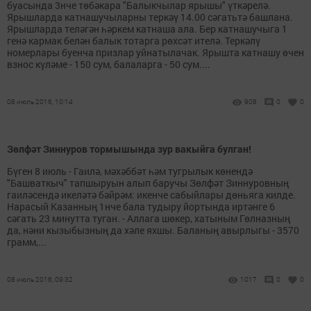
буасында 3нче төбәкара "Балыкчылар ярышы" үткәрелә.
Ярышларда катнашучыларны теркәү 14.00 сәгатьтә башлана.
Ярышларда теләгән һәркем катнаша ала. Бер катнашучыга 1
генә кармак белән балык тотарга рөхсәт ителә. Теркәлү
номерлары буенча призлар уйнатылачак. Ярышта катнашу өчен
взнос күләме - 150 сум, балаларга - 50 сум....
08 июль 2016, 10:14
908
0
0
Зөлфәт Зиннуров тормышында зур вакыйга булган!
Бүген 8 июль - Гаилә, мәхәббәт һәм тугрылык көнендә
"Башваткыч" тапшыруын алып баручы Зөлфәт Зиннуровның
гаиләсендә икеләтә бәйрәм: икенче сабыйлары дөньяга килде.
Нарасый Казанның 1нче бала тудыру йортында иртәнге 6
cәгать 23 минутта туган. - Аллага шөкер, хатыным Гөлназның
да, нәни кызыбызның да хәле яхшы. Баланың авырлыгы - 3570
грамм,...
08 июль 2016, 09:32
1017
0
0