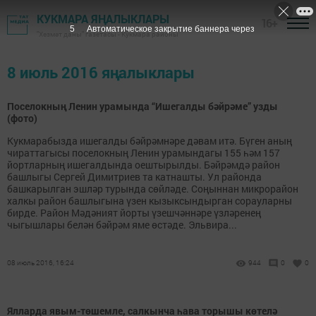
КУКМАРА ЯҢАЛЫКЛАРЫ
16+
5
Автоматическое закрытие баннера через
"Хезмәт даны" газетасы - Кукмара районы
8 июль 2016 яңалыклары
Поселокның Ленин урамында “Ишегалды бәйрәме” узды
(фото)
Кукмарабызда ишегалды бәйрәмнәре дәвам итә. Бүген аның
чираттагысы поселокның Ленин урамындагы 155 һәм 157
йортларның ишегалдында оештырылды. Бәйрәмдә район
башлыгы Сергей Димитриев та катнашты. Ул районда
башкарылган эшләр турында сөйләде. Соңыннан микрорайон
халкы район башлыгына үзен кызыксындырган сорауларны
бирде. Район Мәдәният йорты үзешчәннәре үзләренең
чыгышлары белән бәйрәм яме өстәде. Эльвира...
08 июль 2016, 16:24
944
0
0
Ялларда явым-төшемле, салкынча һава торышы көтелә