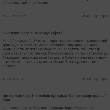
районыбыз активы катнашты.
08 июль 2016, 11:52
891
0
0
Кичә Кукмарада янгын булды (фото)
Кичә, 7 июльдә, 20.17 сәгать тирәсендә поселокның Маяковский
урамындагы элеккеге Агроснаб бинасы яну хакында хәбәр
керде, дип хәбәр итте Кукмара районы Гадәттән тыш хәлләр
бүлеге начальнигы Ильмир Хәбибрахманов. Янгын нәтиҗәсендә
78 квадрат метр мәйданлы бер катлы бинаның эчке ягы, түшәм
һәм түбәсе янып, кара күмергә әйләнә. Зыян күрүчеләр юк.
Хәзерге...
08 июль 2016, 11:07
968
0
0
Иртәгә, 9 июльдә, Нормабаш буасында “Балыкчылар ярышы”
була
Балыкчылар игьтибарына! 9 июльдә Нормабаш авылы