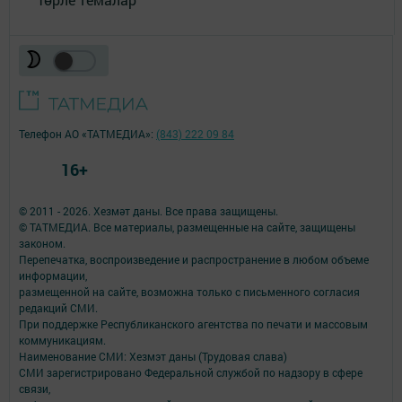
Телефон АО «ТАТМЕДИА»:
(843) 222 09 84
16+
© 2011 - 2026. Хезмәт даны. Все права защищены.
© ТАТМЕДИА. Все материалы, размещенные на сайте, защищены
законом.
Перепечатка, воспроизведение и распространение в любом объеме
информации,
размещенной на сайте, возможна только с письменного согласия
редакций СМИ.
При поддержке Республиканского агентства по печати и массовым
коммуникациям.
Наименование СМИ: Хезмэт даны (Трудовая слава)
СМИ зарегистрировано Федеральной службой по надзору в сфере
связи,