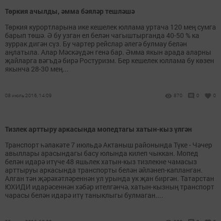
Төркия ачылды, әмма бәяләр тешләшә
Төркия курортларына ике кешелек юллама уртача 120 мең сумга
барып төшә. Ә бу узган ел белән чагыштырганда 40-50 % ка
зуррак дигән сүз. Бу чартер рейслар әлегә булмау белән
аңлатыла. Алар Мәскәүдән генә бар. Әмма якын арада аларны
җайларга вәгъдә бирә Ростуризм. Бер кешелек юллама бу көзен
якынча 28-30 мең...
08 июль 2016, 14:09
870
0
0
Тизлек арттыру аркасында мопедтагы хатын-кыз үлгән
Транспорт һәлакәте 7 июльдә Актаныш районында Түке - Чәчер
авыллары арасындагы басу юлында килеп чыккан. Мопед
белән идарә итүче 48 яшьлек хатын-кыз тизлекне чамасыз
арттыруы аркасында транспорты белән әйләнеп-капланган.
Алган тән җәрәхәтләреннән ул урында ук җан биргән. Татарстан
ЮХИДИ идарәсеннән хәбәр ителгәнчә, хатын-кызның транспорт
чарасы белән идарә итү таныклыгы булмаган....