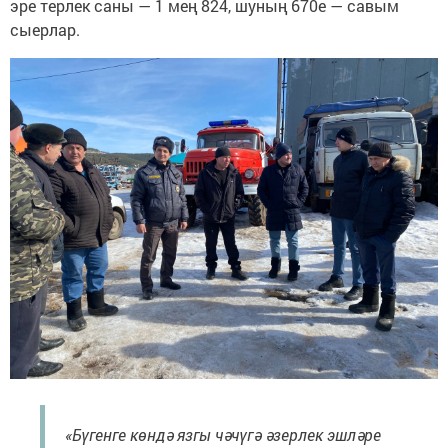
эре терлек саны — 1 мең 824, шуның 670е — савым
сыерлар.
«Бүгенге көндә язгы чәчүгә әзерлек эшләре