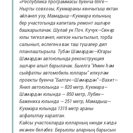
«Республика программасы буенча Өлге—
Нырты совхозы, Кукмараны көнчыгыш яктан
әйләнеп узу, Мамадыш—Кукмара юлының
бер участогында капиталь ремонт эшләре
башкарылачак. Шулай ук Поч. Кучук—Синәр
юлы тигезләнеп, нигезе ныгытылып, торба
салынып, өслегенә вак таш түшәлер дип
планлаштырыла. Түбән Шәмәрдән—Югары
Шәмәрдән автоюлында реконструкция
эшләре алып барылачак. Быелга "Имин һәм
сыйфатлы автомобиль юллары" илкүләм
проекты буенча "Балтач—Шәмәрдән"—Вахит—
Янил автоюлында — 820 метр, Кукмара—
Шәмәрдән юлында — 850 метр, Лубян—
Бажениха юлында — 251 метр, Мамадыш—
Кукмара юлында 1315 метр араны
асфальтлау каралган.
Кайсы участокларда юлларның нинди хәлдә
икәнен беләбез. Берьюлы аларның барысын