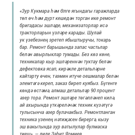
«Зур Кукмара һәм Өлге ягындагы гаражларда
төп өч һәм дүрт кешедән торган ике ремонт
бригадасы эшләде, механизаторлар исә
тракторларын үзләре карады. Шулай
ук үзебезнең эретеп ябыштыручы, токарь
бар. Ремонт барышында запас частьлар
белән авырлыклар тумады. Без көз көне,
техникалар кыр эшләреннән туктау белән
дефектовка ясап, кирәкле детальләрне
кайтарту өчен, тәэмин итүче оешмалар белән
элемтәгә кереп, заказ биреп куябыз. Бүгенге
көндә өстәмә, алмаш детальләр 90 процент
әзер тора. Ремонт эшләре төгәлләнеп килә,
ай ахырында үткәреләчәк техник күзәтүгә
тулысынча әзер булачакбыз. Ремонтланган
техника үзенең нәтиҗәсен бирергә, кызу
эш вакытында зур ватылулар булмаска
тиеш», — диде Заһит Ярмиев.