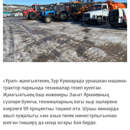
«Урал» җәмгыятенең Зур Кукмарада урнашкан машина-
трактор паркында техникалар тезеп куелган.
Җәмгыятьнең баш инженеры Заһит Ярмиевның
сүзләре буенча, техникаларның язгы кыр эшләренә
әзерлеге 99 процентны тәшкил итә. Шушы көннәрдә
авыл хуҗалыгы һәм азык-төлек министрлыгыннан
килгән тикшерү дә моңа югары бәя бирде.