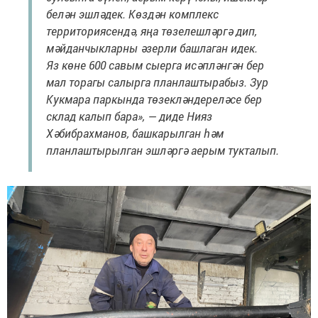
белән эшләдек. Көздән комплекс
территориясендә, яңа төзелешләргә дип,
мәйданчыкларны әзерли башлаган идек.
Яз көне 600 савым сыерга исәпләнгән бер
мал торагы салырга планлаштырабыз. Зур
Кукмара паркында төзекләндереләсе бер
склад калып бара», — диде Нияз
Хәбибрахманов, башкарылган һәм
планлаштырылган эшләргә аерым тукталып.