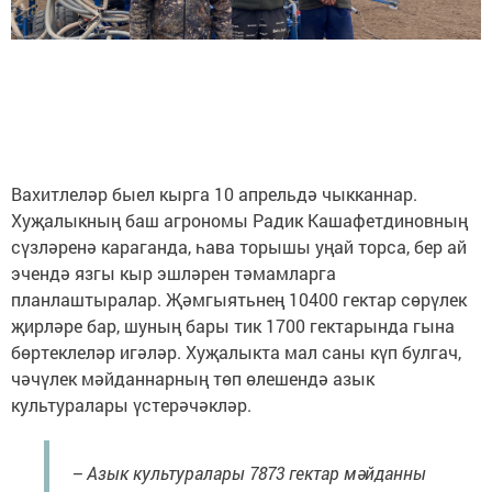
Вахитлеләр быел кырга 10 апрельдә чыкканнар.
Хуҗалыкның баш агрономы Радик Кашафетдиновның
сүзләренә караганда, һава торышы уңай торса, бер ай
эчендә язгы кыр эшләрен тәмамларга
планлаштыралар. Җәмгыятьнең 10400 гектар сөрүлек
җирләре бар, шуның бары тик 1700 гектарында гына
бөртеклеләр игәләр. Хуҗалыкта мал саны күп булгач,
чәчүлек мәйданнарның төп өлешендә азык
культуралары үстерәчәкләр.
– Азык культуралары 7873 гектар мәйданны