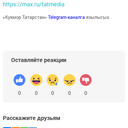
https://max.ru/tatmedia
«Кукмор Татарстан»
Telegram-каналга
язылыгыз
Оставляйте реакции
0
0
0
0
0
Расскажите друзьям