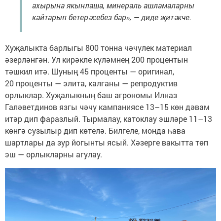
ахырына якынлаша, минераль ашламаларны
кайтарып бетерәсебез бар», — диде җитәкче.
Хуҗалыкта барлыгы 800 тонна чәчүлек материал
әзерләнгән. Ул кирәкле күләмнең 200 процентын
тәшкил итә. Шуның 45 проценты — оригинал,
20 проценты — элита, калганы — репродуктив
орлыклар. Хуҗалыкның баш агрономы Илназ
Галәветдинов язгы чәчү кампаниясе 13–15 көн дәвам
итәр дип фаразлый. Тырмалау, катоклау эшләре 11–13
көнгә сузылыр дип көтелә. Билгеле, монда һава
шартлары да зур йогынты ясый. Хәзерге вакытта төп
эш — орлыкларны агулау.