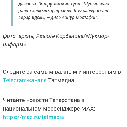
да эшләп бетерү мөмкин түгел. Шуның өчен
район халкының аңлавын һәм сабыр итүен
сорар идем», — диде Айнур Мостафин.
фото: архив, Ризилә Корбанова/»Кукмор-
информ»
Следите за самым важным и интересным в
Telegram-канале
Татмедиа
Читайте новости Татарстана в
национальном мессенджере MАХ:
https://max.ru/tatmedia