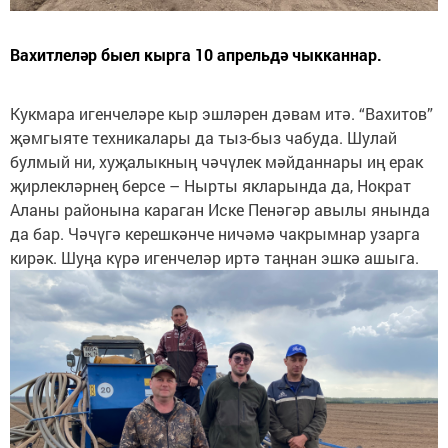
Вахитлеләр быел кырга 10 апрельдә чыкканнар.
Кукмара игенчеләре кыр эшләрен дәвам итә. “Вахитов”
җәмгыяте техникалары да тыз-быз чабуда. Шулай
булмый ни, хуҗалыкның чәчүлек мәйданнары иң ерак
җирлекләрнең берсе – Нырты якларында да, Нократ
Аланы районына караган Иске Пенәгәр авылы янында
да бар. Чәчүгә керешкәнче ничәмә чак­рымнар узарга
кирәк. Шуңа күрә игенчеләр иртә таңнан эшкә ашыга.