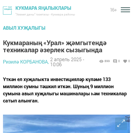
КУКМАРА ЯҢАЛЫКЛАРЫ
16+
"Хезмәт даны" газетасы - Кукмара районы
АВЫЛ ХУҖАЛЫГЫ
Кукмараның «Урал» җәмгытендә
техникалар әзерлек сызыгында
2 апрель 2025 -
Ризилә КОРБАНОВА,
899
0
0
10:06
Үткән ел хуҗалыкта инвестицияләр күләме 133
миллион сумны тәшкил иткән. Шуның 9 миллион
сумына авыл хуҗалыгы машиналары һәм техникалар
сатып алынган.