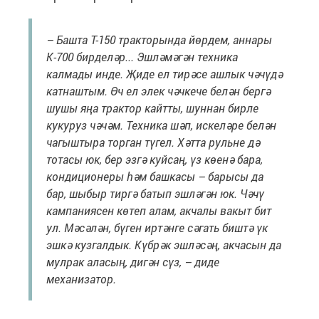
– Башта Т-150 тракторында йөрдем, аннары
К-700 бирделәр... Эшләмәгән техника
калмады инде. Җиде ел тирәсе ашлык чәчүдә
катнаштым. Өч ел элек чәчкече белән бергә
шушы яңа трактор кайтты, шуннан бирле
кукуруз чәчәм. Техника шәп, искеләре белән
чагыштыра торган түгел. Хәтта рульне дә
тотасы юк, бер эзгә куйсаң, үз көенә бара,
кондиционеры һәм башкасы – барысы да
бар, шыбыр тиргә батып эшләгән юк. Чәчү
кампаниясен көтеп алам, акчалы вакыт бит
ул. Мәсәлән, бүген иртәнге сәгать биштә үк
эшкә кузгалдык. Күбрәк эшләсәң, акчасын да
мулрак аласың, дигән сүз, – диде
механизатор.