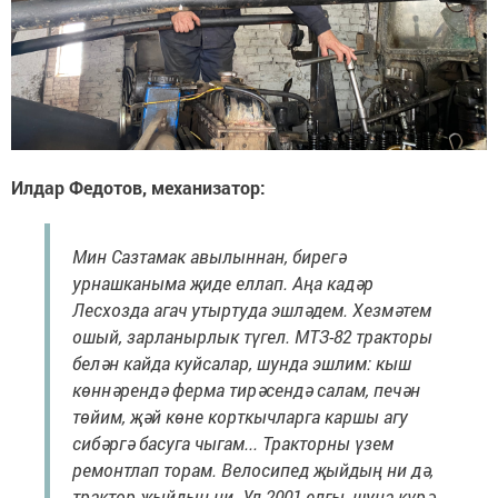
Илдар Федотов, механизатор:
Мин Сазтамак авылыннан, бирегә
урнашканыма җиде еллап. Аңа кадәр
Лесхозда агач утыртуда эшләдем. Хезмәтем
ошый, зарланырлык түгел. МТЗ-82 тракторы
белән кайда куйсалар, шунда эшлим: кыш
көннәрендә ферма тирәсендә салам, печән
төйим, җәй көне корткычларга каршы агу
сибәргә басуга чыгам... Тракторны үзем
ремонтлап торам. Велосипед җыйдың ни дә,
трактор җыйдың ни. Ул 2001 елгы, шуңа күрә