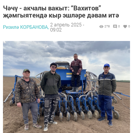
Чәчү - акчалы вакыт: “Вахитов”
җәмгыятендә кыр эшләре дәвам итә
2 апрель 2025 -
Ризилә КОРБАНОВА,
278
0
0
09:02