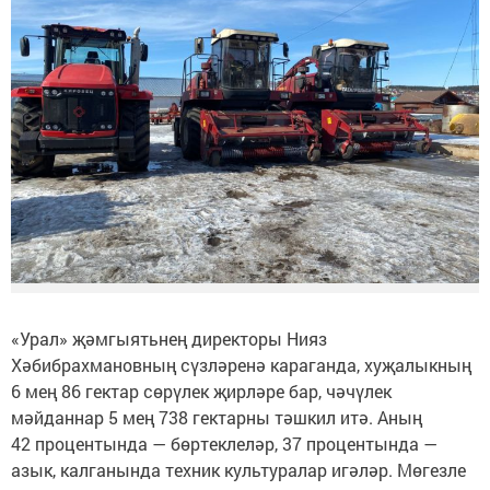
«Урал» җәмгыятьнең директоры Нияз
Хәбибрахмановның сүзләренә караганда, хуҗалыкның
6 мең 86 гектар сөрүлек җирләре бар, чәчүлек
мәйданнар 5 мең 738 гектарны тәшкил итә. Аның
42 процентында — бөртеклеләр, 37 процентында —
азык, калганында техник культуралар игәләр. Мөгезле