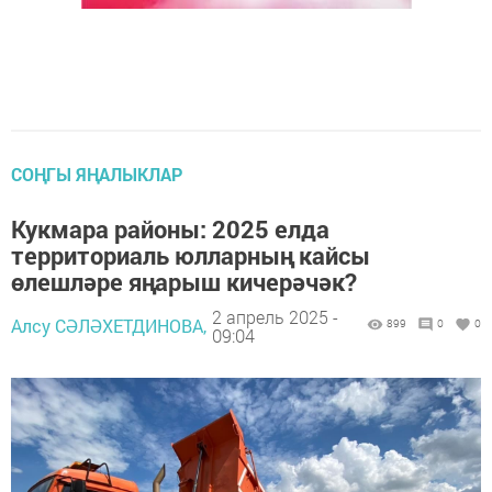
СОҢГЫ ЯҢАЛЫКЛАР
Кукмара районы: 2025 елда
территориаль юлларның кайсы
өлешләре яңарыш кичерәчәк?
2 апрель 2025 -
Алсу СӘЛӘХЕТДИНОВА,
899
0
0
09:04