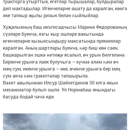
тракторга утырттык, егетләр тырышалар, булдыралар
дип мактадылар. Игенчеләрне ашату да каралган, көнгә
ике тапкыр җылы ризык белән сыйлыйлар.
Хуҗалыкның баш икътисадчысы Марина Федорованың
сүзләре буенча, язгы кыр эшләре вакытында
игенчеләрне кызыксындыру максатында премияләр
каралган. Аның шартлары буенча, һәр биш көн саен,
башкарылган эшкә нәтиҗә ясалып, өч урын билгеләнә.
Беренче урынга лаек булучыга – күчмә әләм һәм өч
мең сум, икенче урынга – ике, өченче урынга бер мең
сум акча һәм грамоталар тапшырыла.
Вахит авылыннан Илсур Шәйхетдинов 30 елга якын
механизатор булып эшли. Ул Нормабаш янындагы
басуда бодай чәчә иде.