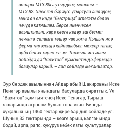
аннары МТЗ-80гә утырдым, монысы –
МТЗ-82. Элек гел бәрәңге утыртуда эшләдем,
менә өч ел инде “Быстрица” агрегаты белән
чәчүдә катнашам. Берсе икенчесен
алыштырып, кара көзгә кадәр эш бетми:
печәнгә, саламга төшәр чак җитә. Кышын исә
ферма тирәсендә кайнашабыз: миксер тагам,
арба белән тирес түгәм. Тормыш иптәшем
Зөбәйдә дә “Вахитов” җәмгыятендә фермада
бозаулар карый, – дип сөйләде механизатор.
Зур Сәрдек авылыннан Айдар абый Шакировны Иске
Пенәгәр авылы янындагы басуларда очраттык. Ул
“Вахитов” җәмгыятенең Иске Пенәгәр, Тырыш
якларында агроном булып тора икән. Биредә
хуҗалыкның 1460 гектар җире бар дип сөйләде ул.
Шуның 83 гектарында – көзге арыш, калганында
бодай, арпа, рапс, кукуруз кебек язгы культуралар