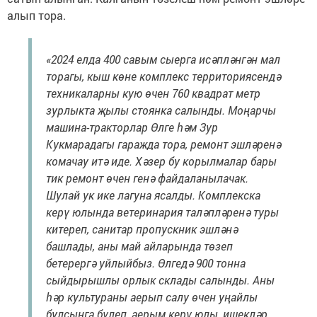
алып тора.
«2024 елда 400 савым сыерга исәпләнгән мал
торагы, кыш көне комплекс территориясендә
техникаларны кую өчен 760 квадрат метр
зурлыкта җылы стоянка салынды. Моңарчы
машина-тракторлар Өлге һәм Зур
Кукмарадагы гаражда тора, ремонт эшләренә
комачау итә иде. Хәзер бу корылмалар бары
тик ремонт өчен генә файдаланылачак.
Шулай ук ике лагуна ясалды. Комплекска
керү юлында ветеринария таләпләренә туры
китереп, санитар пропускник эшләнә
башлады, аны май айларында төзеп
бетерергә уйлыйбыз. Өлгедә 900 тонна
сыйдырышлы орлык склады салынды. Аны
һәр культураны аерып салу өчен уңайлы
булсынга бүлеп, аерым керү юлы, ишекләр