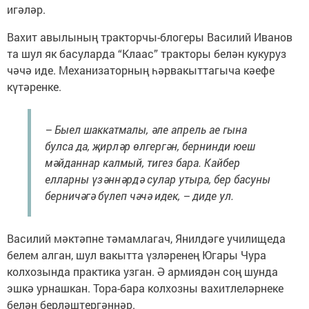
игәләр.
Вахит авылының тракторчы-блогеры Василий Иванов
та шул як басуларда “Клаас” тракторы белән кукуруз
чәчә иде. Механизаторның һәрвакыттагыча кәефе
күтәренке.
– Быел шаккатмалы, әле апрель ае гына
булса да, җирләр өлгергән, бернинди юеш
мәйданнар калмый, тигез бара. Кайбер
елларны үзәннәрдә сулар утыра, бер басуны
берничәгә бүлеп чәчә идек, – диде ул.
Василий мәктәпне тәмамлагач, Янилдәге училищеда
белем алган, шул вакытта үзләренең Югары Чура
колхозында практика узган. Ә армиядән соң шунда
эшкә урнашкан. Тора-бара колхозны вахитлеләрнеке
белән берләштергәннәр.