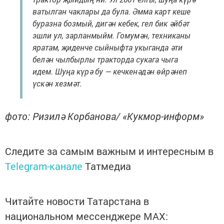
ватылган чаклары да була. Әмма карт кеше
буразна бозмый, дигән кебек, гел бик әйбәт
эшли ул, зарланмыйм. Гомумән, техниканы
яратам, җиденче сыйныфта укыганда әти
белән чылбырлы тракторда сукага чыга
идем. Шуңа күрә бу — кечкенәдән өйрәнеп
үскән хезмәт.
фото: Ризилә Корбанова/ «Кукмор-информ»
Следите за самым важным и интересным в
Telegram-канале
Татмедиа
Читайте новости Татарстана в
национальном мессенджере MАХ: