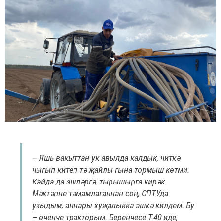
– Яшь вакыттан ук авылда калдык, читкә
чыгып китеп тә җайлы гына тормыш көтми.
Кайда да эшләргә, тырышырга кирәк.
Мәктәпне тәмамлаганнан соң, СПТУда
укыдым, аннары хуҗалыкка эшкә килдем. Бу
– өченче тракторым. Беренчесе Т-40 иде,