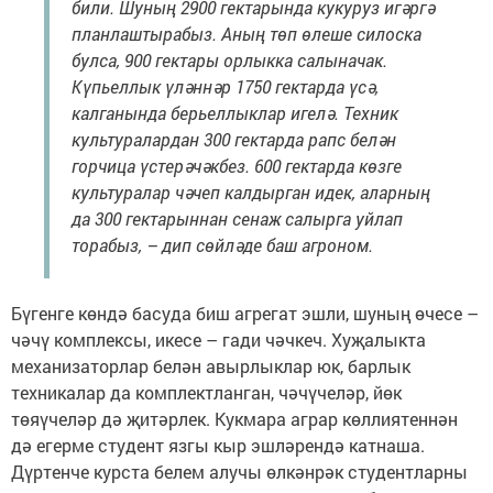
били. Шуның 2900 гектарында кукуруз игәргә
планлаштырабыз. Аның төп өлеше силоска
булса, 900 гектары орлыкка салыначак.
Күпьеллык үләннәр 1750 гектарда үсә,
калганында берьеллыклар игелә. Техник
культуралардан 300 гектарда рапс белән
горчица үстерәчәкбез. 600 гектарда көзге
культуралар чәчеп калдырган идек, аларның
да 300 гектарыннан сенаж салырга уйлап
торабыз, – дип сөйләде баш агроном.
Бүгенге көндә басуда биш агрегат эшли, шуның өчесе –
чәчү комплексы, икесе – гади чәчкеч. Хуҗалыкта
механизаторлар белән авырлыклар юк, барлык
техникалар да комплектланган, чәчүчеләр, йөк
төяүчеләр дә җитәрлек. Кукмара аграр көллиятеннән
дә егерме студент язгы кыр эшләрендә катнаша.
Дүртенче курста белем алучы өлкәнрәк студентларны