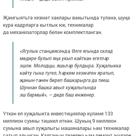
Җәмгыятьтә хезмәт хаклары вакытында түләнә, шуңа
күрә кадрларга кытлык юк, техникалар
да механизаторлар белән комплектланган.
«Ягулык станциясендә, Өлге ягында склад
мөдире булып яңа укып кайткан егетләр
эшли. Молодцы, яшьләр булдыра. Хуҗалыкка
кайту гына түгел, һәркем хезмәтен яратып,
җанын-тәнен биреп башкарырга да тиеш.
Шуннан башка авыл хуҗалыгында
эш бармый», — диде баш инженер.
Үткән ел хуҗалыкта инвестицияләр күләме 133
миллион сумны тәшкил иткән. Шуның 9 миллион
сумына авыл хуҗалыгы машиналары һәм техникалар
сатып алынган. Калганын төзелеш һәм ремонт эшләре