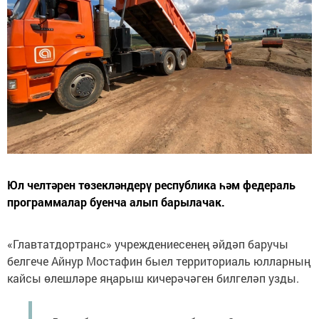
Юл челтәрен төзекләндерү республика һәм федераль
программалар буенча алып барылачак.
«Главтатдортранс» учреждениесенең әйдәп баручы
белгече Айнур Мостафин быел территориаль юлларның
кайсы өлешләре яңарыш кичерәчәген билгеләп узды.