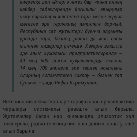
киеренке дип әйтергә нигез бар, чөнки илнең
кайбер төбәкләрендә йогышлы авырулар
чыгу очраклары ишетелеп тора. Безне аеруча
мөгезле эре терлекнең иминлеге борчый.
Республика сөт җитештерү буенча алдынгы
урында тора, безнең район да мал саны
ягыннан лидерлар рәтендә. Хәзерге вакытта
эре авыл хуҗалыгы предприятиеләрендә —
49 мең 500, шәхси хуҗалыкларда якынча
14 мең 700 мөгезле эре терлек исәпләнә.
Аларның сәламәтлеген саклау — безнең төп
бурыч», — диде Рифат Кәримуллин.
Ветеринария хезмәткәрләре тарафыннан профилактика
чаралары системалы рәвештә алып барыла.
Җитәкчеләр белән һәр киңәшмәдә эпизоотик хәл
тикшерелә, радио-телевидение аша даими аңлату эше
алып барыла.