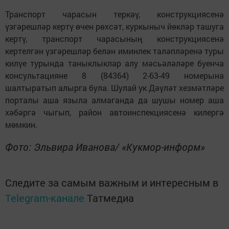
Транспорт чарасын теркәү, конструкциясенә
үзгәрешләр кертү өчен рөхсәт, куркыныч йөкләр ташуга
кертү, транспорт чарасының конструкциясенә
кертелгән үзгәрешләр белән иминлек таләпләренә туры
килүе турында таныклыклар алу мәсьәләләре буенча
консультацияне 8 (84364) 2-63-49 номерына
шалтыратып алырга була. Шулай ук Дәүләт хезмәтләре
порталы аша языла алмаганда да шушы номер аша
хәбәргә чыгып, район автоинспекциясенә килергә
мөмкин.
Фото: Эльвира Иванова/ «Кукмор-информ»
Следите за самым важным и интересным в
Telegram-канале
Татмедиа