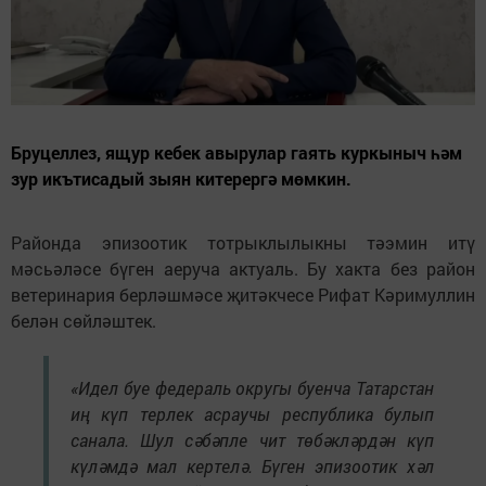
Бруцеллез, ящур кебек авырулар гаять куркыныч һәм
зур икътисадый зыян китерергә мөмкин.
Районда эпизоотик тотрыклылыкны тәэмин итү
мәсьәләсе бүген аеруча актуаль. Бу хакта без район
ветеринария берләшмәсе җитәкчесе Рифат Кәримуллин
белән сөйләштек.
«Идел буе федераль округы буенча Татарстан
иң күп терлек асраучы республика булып
санала. Шул сәбәпле чит төбәкләрдән күп
күләмдә мал кертелә. Бүген эпизоотик хәл