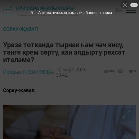
КУКМАРА ЯҢАЛЫКЛАРЫ
16+
4
Автоматическое закрытие баннера через
"Хезмәт даны" газетасы - Кукмара районы
СОРАУ-ҖАВАП
Ураза тотканда тырнак һәм чәч кисү,
тәнгә крем сөртү, кан алдырту рөхсәт
ителәме?
17 март 2026 -
Йолдыз НИЗАМИЕВА,
908
0
0
09:42
Сорау-җавап.