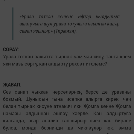
«Ураза тоткан кешене ифтар кылдырып
ашатучыга шул ураза тотучыга язылган кадәр
савап язылыр» (Тирмизи).
СОРАУ:
Ураза тоткан вакытта тырнак һәм чәч кисү, тәнгә крем
яки мазь сөртү, кан алдырту рөхсәт ителәме?
ҖАВАП:
Сез санап чыккан нәрсәләрнең берсе дә уразаны
бозмый. Шунысын гына исәпкә алырга кирәк: чәч
белән тырнак кисүне атнакич яки Җомга көнне Җомга
намазы алдыннан эшләү хәерле. Кан алдыртуга
килгәндә, әгәр анализ тапшырыр өчен кан бирәсе
булса, монда бернинди дә чикләүләр юк, әмма