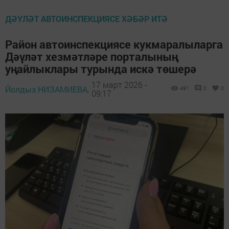
ДӘҮЛӘТ АВТОИНСПЕКЦИЯСЕ ХӘБӘР ИТӘ
Район автоинспекциясе кукмаралыларга
Дәүләт хезмәтләре порталының
уңайлыклары турында искә төшерә
17 март 2026 -
Йолдыз НИЗАМИЕВА,
491
0
0
09:17