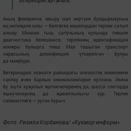
ветеринария җитәкчесе.
Аның фикеренчә, авыру мал кертүне булдырмауның
иң нәтиҗәле юлы — билгесез кешеләрдән терлек сатып
алмау. Моннан тыш, сатучының кулында тиешле
диагностика белешмәсе, терлекнең идентификация
номеры булырга тиеш. Мал ташыган транспорт
чарасының дезинфекция үткәрелгән булуы
да мәҗбүри.
Ветеринария хезмәте райондагы эпизоотик иминлекне
саклау өчен барлык мөмкинлекләрне куллана. Әмма
бу эштә хуҗалык җитәкчеләренең дә, шәхси секторда
яшәүчеләрнең дә җаваплылыгы зур. Терлек
сәламәтлеге — уртак бурыч.
Фото: Ризилә Корбанова/ «Кукмор-информ»