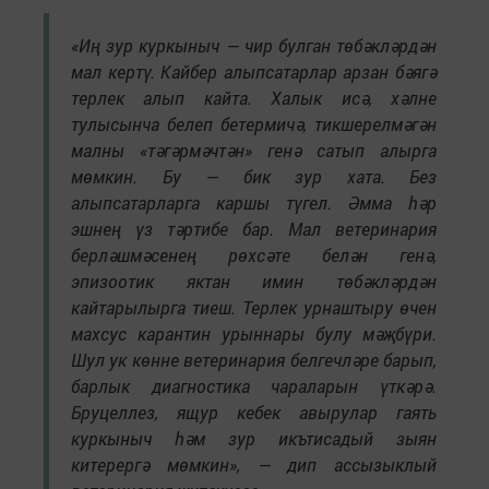
«Иң зур куркыныч — чир булган төбәкләрдән
мал кертү. Кайбер алыпсатарлар арзан бәягә
терлек алып кайта. Халык исә, хәлне
тулысынча белеп бетермичә, тикшерелмәгән
малны «тәгәрмәчтән» генә сатып алырга
мөмкин. Бу — бик зур хата. Без
алыпсатарларга каршы түгел. Әмма һәр
эшнең үз тәртибе бар. Мал ветеринария
берләшмәсенең рөхсәте белән генә,
эпизоотик яктан имин төбәкләрдән
кайтарылырга тиеш. Терлек урнаштыру өчен
махсус карантин урыннары булу мәҗбүри.
Шул ук көнне ветеринария белгечләре барып,
барлык диагностика чараларын үткәрә.
Бруцеллез, ящур кебек авырулар гаять
куркыныч һәм зур икътисадый зыян
китерергә мөмкин», — дип ассызыклый