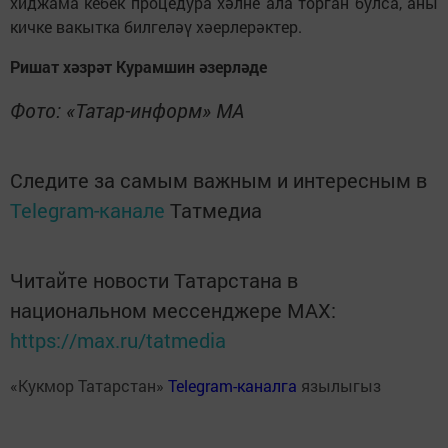
хиджама кебек процедура хәлне ала торган булса, аны
кичке вакытка билгеләү хәерлерәктер.
Ришат хәзрәт Курамшин әзерләде
Фото: «Татар-информ» МА
Следите за самым важным и интересным в
Telegram-канале
Татмедиа
Читайте новости Татарстана в
национальном мессенджере MАХ:
https://max.ru/tatmedia
«Кукмор Татарстан»
Telegram-каналга
язылыгыз