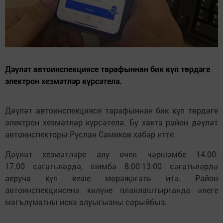
Дәүләт автоинспекциясе тарафыннан бик күп төрдәге
электрон хезмәтләр күрсәтелә.
Дәүләт автоинспекциясе тарафыннан бик күп төрдәге
электрон хезмәтләр күрсәтелә. Бу хакта район дәүләт
автоинспекторы Руслан Самиков хәбәр итте.
Дәүләт хезмәтләре алу өчен чәршәмбе 14.00-
17.00 сәгатьләрдә, шимбә 8.00-13.00 сәгатьләрдә
аеруча күп кеше мөрәҗәгать итә. Район
автоинспекциясенә килүне планлаштырганда әлеге
мәгълүматны искә алуыгызны сорыйбыз.