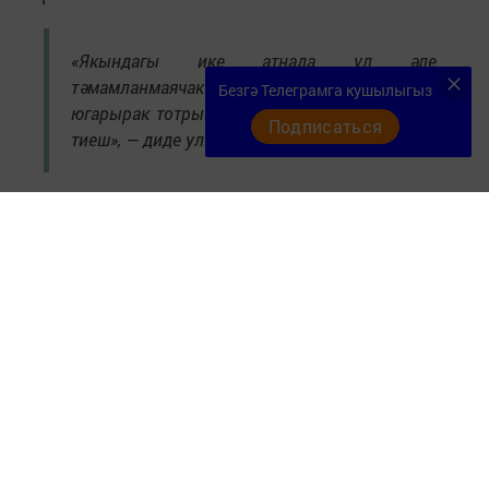
«Якындагы ике атнада ул әле
тәмамланмаячак. Моның өчен +8 градустан
Безгә Телеграмга кушылыгыз
югарырак тотрыклы температура урнашырга
Подписаться
тиеш», — диде ул.
Фото: «Кукмор-информ»
Следите за самым важным и интересным в
Telegram-канале
Татмедиа
Читайте новости Татарстана в
национальном мессенджере MАХ: