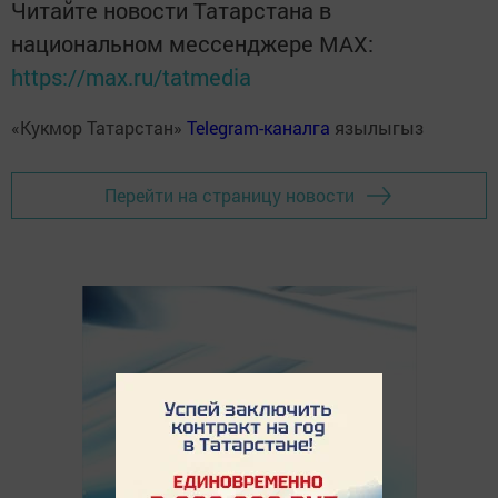
Читайте новости Татарстана в
национальном мессенджере MАХ:
https://max.ru/tatmedia
«Кукмор Татарстан»
Telegram-каналга
язылыгыз
Перейти на страницу новости