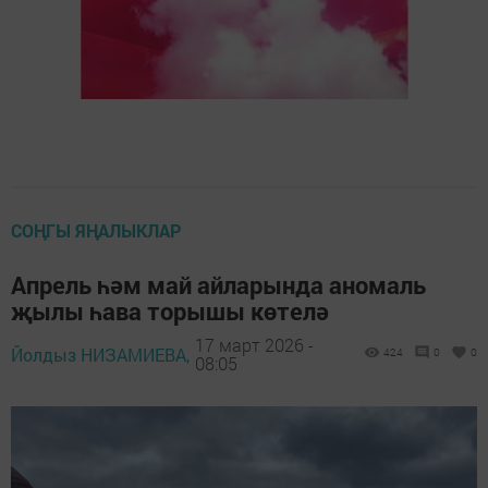
СОҢГЫ ЯҢАЛЫКЛАР
Апрель һәм май айларында аномаль
җылы һава торышы көтелә
17 март 2026 -
Йолдыз НИЗАМИЕВА,
424
0
0
08:05