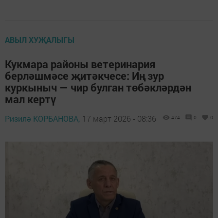
АВЫЛ ХУҖАЛЫГЫ
Кукмара районы ветеринария
берләшмәсе җитәкчесе: Иң зур
куркыныч — чир булган төбәкләрдән
мал кертү
Ризилә КОРБАНОВА,
17 март 2026 - 08:36
474
0
0