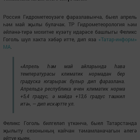
Россия Гидрометеоүзәге фаразлавынча, быел апрель
һәм май җылы булачак. ТР Гидрометеорология һәм
әйләнә-тирә мохитне күзәтү идарәсе башлыгы Феликс
Гоголь шул хакта хәбәр итте, дип яза
«Татар-информ»
МА
.
«Апрель һәм май айларында һава
температурасы климатик нормадан бер
градуска югарырак булыр дип фаразлана.
Апрельдә республика өчен климатик норма
+5,4 градус, ә майда +13,6 градус тәшкил
итә», — дип искәртте ул.
Феликс Гоголь билгеләп үткәнчә, быел Татарстанда
җылыту сезонының кайчан тәмамланачагын әлегә
әйтүе кыен.