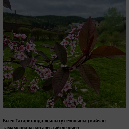
Быел Татарстанда җылыту сезонының кайчан
тәмамланачагын әлегә әйтүе кыен.