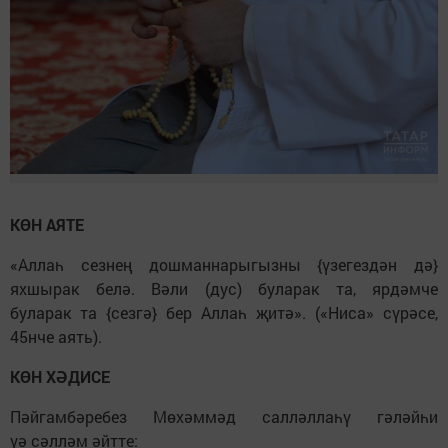
КӨН АЯТЕ
«Аллаһ сезнең дошманнарыгызны {үзегездән дә}
яхшырак белә. Вәли (дус) буларак та, ярдәмче
буларак та {сезгә} бер Аллаһ җитә». («Ниса» сүрәсе,
45нче аять).
КӨН ХӘДИСЕ
Пәйгамбәребез Мөхәммәд салләллаһү гәләйһи
үә сәлләм әйтте: