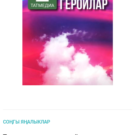
СОҢГЫ ЯҢАЛЫКЛАР