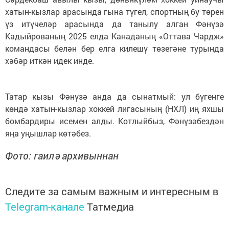
хатын-кызлар арасында гына түгел, спортның бу төрен
үз итүчеләр арасында да танылу алган Фәнүзә
Кадыйрованың 2025 елда Канаданың «Оттава Чардж»
командасы белән бер елга килешү төзегәне турында
хәбәр иткән идек инде.
Татар кызы Фәнүзә анда да сынатмый: ул бүгенге
көндә хатын-кызлар хоккей лигасының (НХЛ) иң яхшы
бомбардиры исемен алды. Котлыйбыз, Фәнүзәбездән
яңа уңышлар көтәбез.
Фото: гаилә архивыннан
Следите за самым важным и интересным в
Telegram-канале
Татмедиа