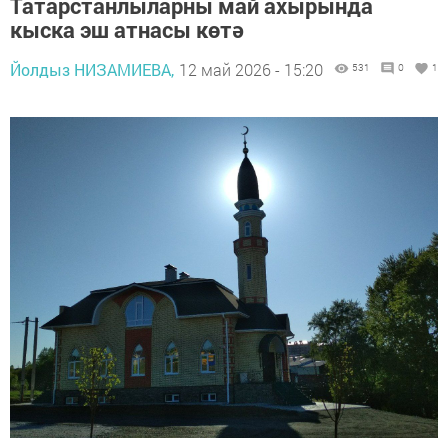
Татарстанлыларны май ахырында
кыска эш атнасы көтә
Йолдыз НИЗАМИЕВА,
12 май 2026 - 15:20
531
0
1