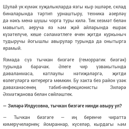
Шулай ук күмәк хуҗалыкларда язгы кыр эшләре, склад
биналарында тәртип урнаштыру, техника әзерләү
дә нәкъ менә шушы чорга туры килә. Тик хезмәт белән
мавыгып, аеруча яз һәм җәй айларында ешрак
күзәтелүче, кеше сәламәтлеге өчен җитди куркыныч
тудыручы йогышлы авырулар турында да онытырга
ярамый.
Язмада сүз тычкан бизгәге (геморрагик бизгәк)
турында барачак. Әлеге чир үзвакытында
дәваланмаса, катлаулы нәтиҗәләргә, җитди
өзлегүләргә китерергә мөмкин. Бу хакта без район үзәк
дәваханәсенең табиб-инфекционисты Зиләрә
Әхмәтҗанова белән сөйләштек.
— Зиләрә Илдусовна, тычкан бизгәге нинди авыру ул?
— Тычкан бизгәге — иң беренче чиратта
кимерүчеләрнең: йомраннар, күселәр, кырдагы һәм