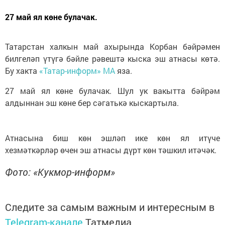
27 май ял көне булачак.
Татарстан халкын май ахырында Корбан бәйрәмен
билгеләп үтүгә бәйле рәвештә кыска эш атнасы көтә.
Бу хакта
«Татар-информ» МА
яза.
27 май ял көне булачак. Шул ук вакытта бәйрәм
алдыннан эш көне бер сәгатькә кыскартыла.
Атнасына биш көн эшләп ике көн ял итүче
хезмәткәрләр өчен эш атнасы дүрт көн тәшкил итәчәк.
Фото: «Кукмор-информ»
Следите за самым важным и интересным в
Telegram-канале
Татмедиа