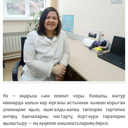
Яз — яңарыш һәм хезмәт чоры. Кояшлы, матур
көннәрдә калын кар юрганы астыннан чыккан корыган
үләннәрне җыю, ишегалды-капка төпләрен тәртипкә
китерү, бакчаларны чистарту, йорт-кура тирәләрен
җыештыру — иң күңелле мәшәкатьләрнең берсе.