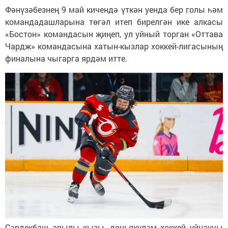
Фәнүзәбезнең 9 май кичендә үткән уенда бер голы һәм
командадашларына төгәл итеп бирелгән ике алкасы
«Бостон» командасын җиңеп, ул уйный торган «Оттава
Чардж» командасына хатын-кызлар хоккей-лигасының
финалына чыгарга ярдәм итте.
Сәрдекбаш авылы кызы, дөньякүләм хоккей уйнаучы