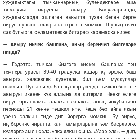
хуҗалыктагы тычканнарның бүлендекләре аша
таралучы вируслы авыру. Басу-кырларда,
хуҗалыкларда эшләгән вакытта тузан белән бергә
вирус сулыш юлларына керергә мөмкин. Шуның өчен
сак булырга, сәламәтлеккә битараф карамаска кирәк.
— Авыру ничек башлана, аның беренчел билгеләре
нинди?
— Гадәттә, тычкан бизгәге кискен башлана: тән
температурасы 39-40 градуска кадәр күтәрелә, баш
авырта, хәлсезлек күзәтелә, бил һәм мускуллар
сызлый. Шунысы да бар: күпләр үзендә тычкан бизгәге
авыруы икәнен күз алдына да китерми. Чөнки әлеге
вирус организмга эләккән очракта, аның инкубацион
периоды 21 көнне тәшкил итә. Кеше бер айга якын
үзенә салкын тиде дип йөрергә мөмкин. Бу вирус,
иң беренче чиратта, кан тамырларына һәм бөерләргә,
күзләргә зыян сала, үпкә ялкынсына. «Узар әле», — дип,
вакытны сузарга, үз белдегең белән дәваланырга һич