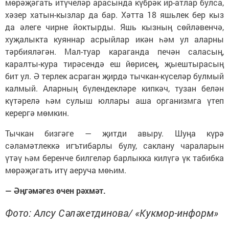
мөрәҗәгать итүчеләр арасында күбрәк ир-атлар булса,
хәзер хатын-кызлар да бар. Хәтта 18 яшьлек бер кыз
да әлеге чирне йоктырды. Яшь кызның сөйләвенчә,
хуҗалыкта куяннар асрыйлар икән һәм ул аларны
тәрбияләгән. Мал-туар караганда печән саласың,
каралты-кура тирәсендә еш йөрисең, җыештырасың
бит ул. Ә терлек асраган җирдә тычкан-күселәр булмый
калмый. Аларның бүлендекләре кипкәч, тузан белән
күтәрелә һәм сулыш юллары аша организмга үтеп
керергә мөмкин.
Тычкан бизгәге — җитди авыру. Шуңа күрә
сәламәтлеккә игътибарлы булу, саклану чараларын
үтәү һәм беренче билгеләр барлыкка килүгә үк табибка
мөрәҗәгать итү аеруча мөһим.
— Әңгәмәгез өчен рәхмәт.
Фото: Алсу Сәләхетдинова/ «Кукмор-информ»