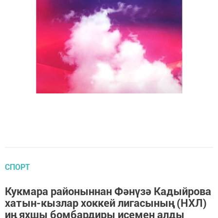
СПОРТ
Кукмара районыннан Фәнүзә Кадыйрова
хатын-кызлар хоккей лигасының (НХЛ)
иң яхшы бомбардиры исемен алды