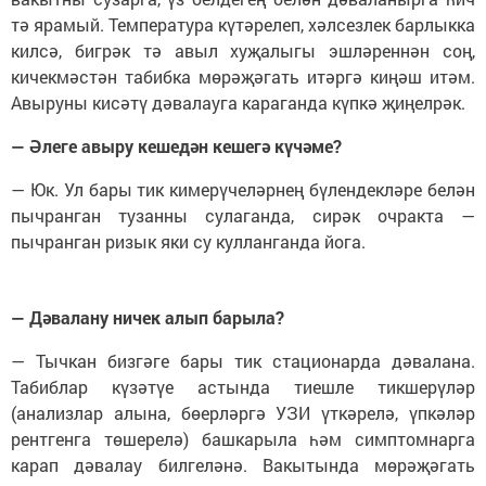
тә ярамый. Температура күтәрелеп, хәлсезлек барлыкка
килсә, бигрәк тә авыл хуҗалыгы эшләреннән соң,
кичекмәстән табибка мөрәҗәгать итәргә киңәш итәм.
Авыруны кисәтү дәвалауга караганда күпкә җиңелрәк.
— Әлеге авыру кешедән кешегә күчәме?
— Юк. Ул бары тик кимерүчеләрнең бүлендекләре белән
пычранган тузанны сулаганда, сирәк очракта —
пычранган ризык яки су кулланганда йога.
— Дәвалану ничек алып барыла?
— Тычкан бизгәге бары тик стационарда дәвалана.
Табиблар күзәтүе астында тиешле тикшерүләр
(анализлар алына, бөерләргә УЗИ үткәрелә, үпкәләр
рентгенга төшерелә) башкарыла һәм симптомнарга
карап дәвалау билгеләнә. Вакытында мөрәҗәгать