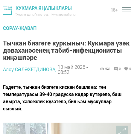
КУКМАРА ЯҢАЛЫКЛАРЫ
16+
"Хезмәт даны" газетасы - Кукмара районы
СОРАУ-ҖАВАП
Тычкан бизгәге куркыныч: Кукмара үзәк
дәваханәсенең табиб-инфекционисты
киңәшләре
13 май 2026 -
Алсу СӘЛӘХЕТДИНОВА,
921
0
0
08:52
Гадәттә, тычкан бизгәге кискен башлана: тән
температурасы 39-40 градуска кадәр күтәрелә, баш
авырта, хәлсезлек күзәтелә, бил һәм мускуллар
сызлый.