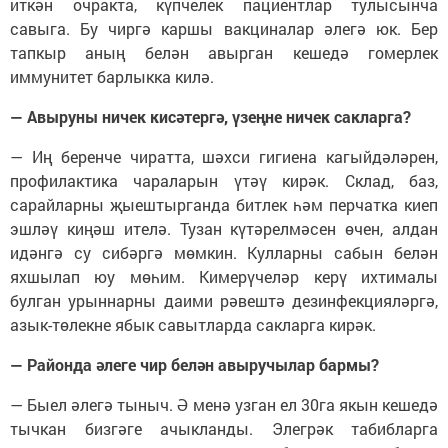
иткән очракта, күпчелек пациентлар тулысынча
савыга. Бу чиргә каршы вакциналар әлегә юк. Бер
тапкыр аның белән авырган кешедә гомерлек
иммунитет барлыкка килә.
— Авыруны ничек кисәтергә, үзеңне ничек сакларга?
— Иң беренче чиратта, шәхси гигиена кагыйдәләрен,
профилактика чараларын үтәү кирәк. Склад, баз,
сарайларны җыештырганда битлек һәм перчатка киеп
эшләү киңәш ителә. Тузан күтәрелмәсен өчен, алдан
идәнгә су сибәргә мөмкин. Кулларны сабын белән
яхшылап юу мөһим. Кимерүчеләр керү ихтималы
булган урыннарны даими рәвештә дезинфекцияләргә,
азык-төлекне ябык савытларда сакларга кирәк.
— Районда әлеге чир белән авыручылар бармы?
— Быел әлегә тыныч. Ә менә узган ел 30га якын кешедә
тычкан бизгәге ачыкланды. Элегрәк табибларга