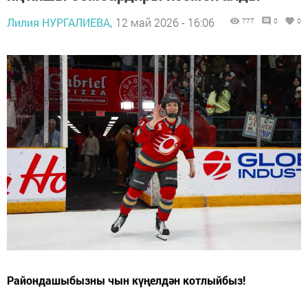
Лилия НУРГАЛИЕВА,
12 май 2026 - 16:06
777
0
0
Райондашыбызны чын күңелдән котлыйбыз!