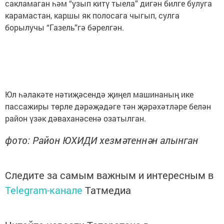
сакламаган һәм “узып китү тыела” дигән билге булуга
карамастан, каршы як полосага чыгып, сулга
борылучы “Газель”гә бәрелгән.
Юл һәлакәте нәтиҗәсендә җиңел машинаның ике
пассажиры төрле дәрәҗәдәге тән җәрәхәтләре белән
район үзәк дәваханәсенә озатылган.
фото: Район ЮХИДИ хезмәтеннән алынган
Следите за самым важным и интересным в
Telegram-канале
Татмедиа