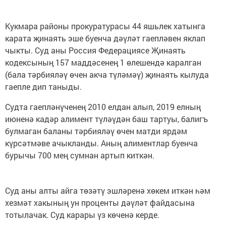
Кукмара районы прокуратурасы 44 яшьлек хатынга
карата җинаять эше буенча дәүләт гаепләвен яклап
чыкты. Суд аны Россия Федерациясе Җинаять
кодексының 157 маддәсенең 1 өлешендә каралган
(бала тәрбияләү өчен акча түләмәү) җинаять кылуда
гаепле дип таныды.
Судта гаепләнүченең 2010 елдан алып, 2019 елның
июненә кадәр алимент түләүдән баш тартуы, балигъ
булмаган баланы тәрбияләү өчен матди ярдәм
күрсәтмәве ачыкланды. Аның алиментлар буенча
бурычы 700 мең сумнан артып киткән.
Суд аны алты айга төзәтү эшләренә хөкем иткән һәм
хезмәт хакының ун проценты дәүләт файдасына
тотылачак. Суд карары үз көченә керде.