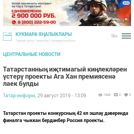
КУКМАРА ЯҢАЛЫКЛАРЫ
16+
"Хезмәт даны" газетасы - Кукмара районы
ЦЕНТРАЛЬНЫЕ НОВОСТИ
Татарстанның иҗтимагый киңлекләрен
үстерү проекты Ага Хан премиясенә
лаек булды
Татар-информ,
29 август 2019 - 13:09
1343
0
0
Татарстан проекты конкурсның 42 ел эшләү дәверендә
финалга чыккан бердәнбер Россия проекты.