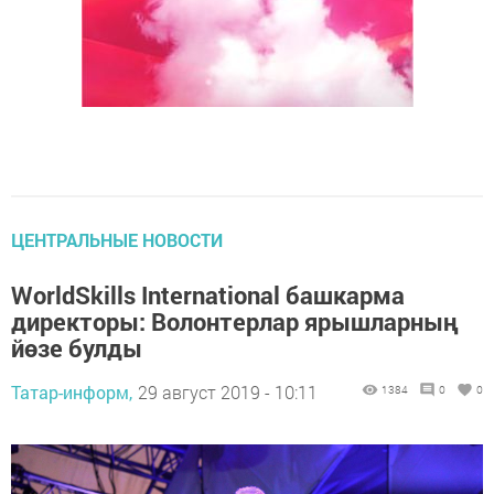
ЦЕНТРАЛЬНЫЕ НОВОСТИ
WorldSkills International башкарма
директоры: Волонтерлар ярышларның
йөзе булды
Татар-информ,
29 август 2019 - 10:11
1384
0
0