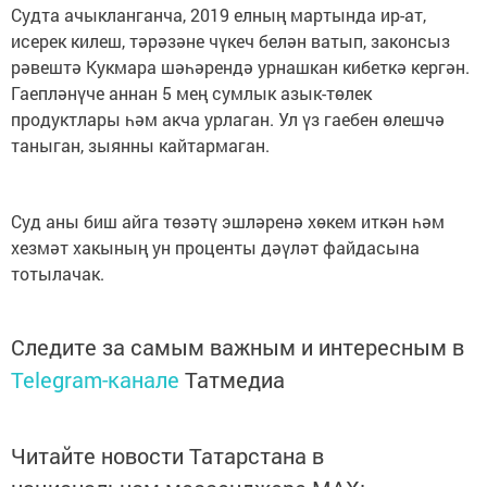
Судта ачыкланганча, 2019 елның мартында ир-ат,
исерек килеш, тәрәзәне чүкеч белән ватып, законсыз
рәвештә Кукмара шәһәрендә урнашкан кибеткә кергән.
Гаепләнүче аннан 5 мең сумлык азык-төлек
продуктлары һәм акча урлаган. Ул үз гаебен өлешчә
таныган, зыянны кайтармаган.
Суд аны биш айга төзәтү эшләренә хөкем иткән һәм
хезмәт хакының ун проценты дәүләт файдасына
тотылачак.
Следите за самым важным и интересным в
Telegram-канале
Татмедиа
Читайте новости Татарстана в