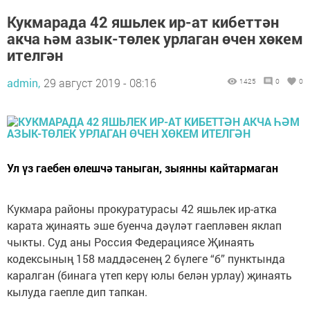
Кукмарада 42 яшьлек ир-ат кибеттән
акча һәм азык-төлек урлаган өчен хөкем
ителгән
admin,
29 август 2019 - 08:16
1425
0
0
Ул үз гаебен өлешчә таныган, зыянны кайтармаган
Кукмара районы прокуратурасы 42 яшьлек ир-атка
карата җинаять эше буенча дәүләт гаепләвен яклап
чыкты. Суд аны Россия Федерациясе Җинаять
кодексының 158 маддәсенең 2 бүлеге “б” пунктында
каралган (бинага үтеп керү юлы белән урлау) җинаять
кылуда гаепле дип тапкан.