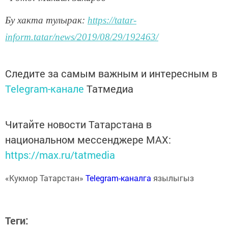
Бу хакта тулырак:
https://tatar-
inform.tatar/news/2019/08/29/192463/
Следите за самым важным и интересным в
Telegram-канале
Татмедиа
Читайте новости Татарстана в
национальном мессенджере MАХ:
https://max.ru/tatmedia
«Кукмор Татарстан»
Telegram-каналга
язылыгыз
Теги: