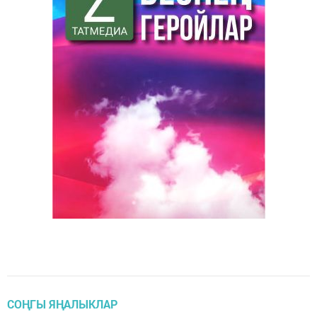
СОҢГЫ ЯҢАЛЫКЛАР