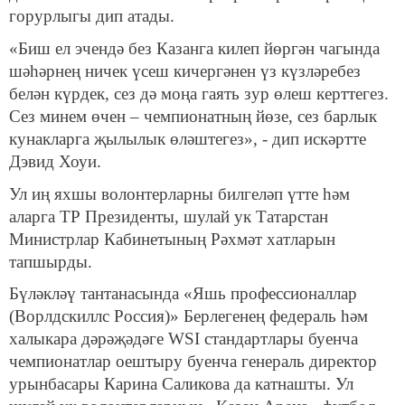
горурлыгы дип атады.
«Биш ел эчендә без Казанга килеп йөргән чагында
шәһәрнең ничек үсеш кичергәнен үз күзләребез
белән күрдек, сез дә моңа гаять зур өлеш керттегез.
Сез минем өчен – чемпионатның йөзе, сез барлык
кунакларга җылылык өләштегез», - дип искәртте
Дэвид Хоуи.
Ул иң яхшы волонтерларны билгеләп үтте һәм
аларга ТР Президенты, шулай ук Татарстан
Министрлар Кабинетының Рәхмәт хатларын
тапшырды.
Бүләкләү тантанасында «Яшь профессионаллар
(Ворлдскиллс Россия)» Берлегенең федераль һәм
халыкара дәрәҗәдәге WSI стандартлары буенча
чемпионатлар оештыру буенча генераль директор
урынбасары Карина Саликова да катнашты. Ул