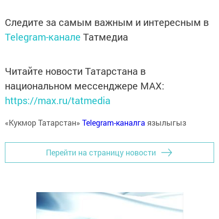
Следите за самым важным и интересным в
Telegram-канале
Татмедиа
Читайте новости Татарстана в
национальном мессенджере MАХ:
https://max.ru/tatmedia
«Кукмор Татарстан»
Telegram-каналга
язылыгыз
Перейти на страницу новости