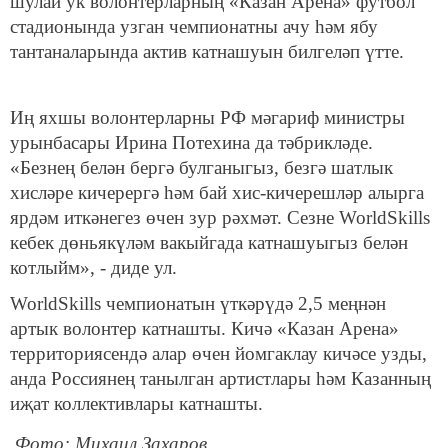
шулай ук волонтерларның «Казан Арена» футбол
стадионында узган чемпионатны ачу һәм ябу
тантаналарында актив катнашуын билгеләп үтте.
Иң яхшы волонтерларны РФ мәгариф министры
урынбасары Ирина Потехина да тәбрикләде.
«Безнең белән бергә булганыгыз, безгә шатлык
хисләре кичерергә һәм бай хис-кичерешләр алырга
ярдәм иткәнегез өчен зур рәхмәт. Сезне WorldSkills
кебек дөньякүләм вакыйгада катнашуыгыз белән
котлыйм», - диде ул.
WorldSkills чемпионатын үткәрүдә 2,5 меңнән
артык волонтер катнашты. Кичә «Казан Арена»
территориясендә алар өчен йомгаклау кичәсе узды,
анда Россиянең танылган артистлары һәм Казанның
иҗат коллективлары катнашты.
Фото: Михаил Захаров