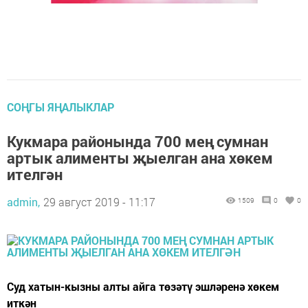
СОҢГЫ ЯҢАЛЫКЛАР
Кукмара районында 700 мең сумнан
артык алименты җыелган ана хөкем
ителгән
admin,
29 август 2019 - 11:17
1509
0
0
Суд хатын-кызны алты айга төзәтү эшләренә хөкем
иткән