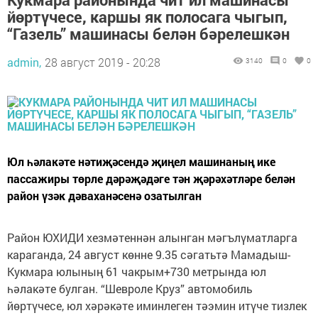
йөртүчесе, каршы як полосага чыгып,
“Газель” машинасы белән бәрелешкән
admin,
28 август 2019 - 20:28
3140
0
0
Юл һәлакәте нәтиҗәсендә җиңел машинаның ике
пассажиры төрле дәрәҗәдәге тән җәрәхәтләре белән
район үзәк дәваханәсенә озатылган
Район ЮХИДИ хезмәтеннән алынган мәгълүматларга
караганда, 24 август көнне 9.35 сәгатьтә Мамадыш-
Кукмара юлының 61 чакрым+730 метрында юл
һәлакәте булган. “Шевроле Круз” автомобиль
йөртүчесе, юл хәрәкәте иминлеген тәэмин итүче тизлек