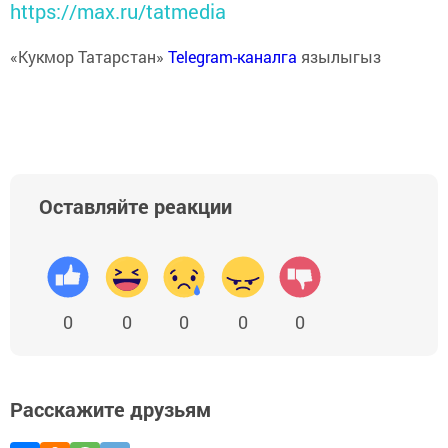
https://max.ru/tatmedia
«Кукмор Татарстан»
Telegram-каналга
язылыгыз
Оставляйте реакции
0
0
0
0
0
Расскажите друзьям