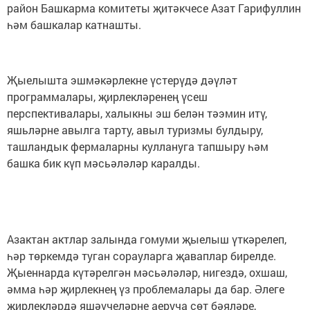
район Башкарма комитеты җитәкчесе Азат Гарифуллин
һәм башкалар катнашты.
Җыелышта эшмәкәрлекне үстерүдә дәүләт
программалары, җирлекләренең үсеш
перспективалары, халыкны эш белән тәэмин итү,
яшьләрне авылга тарту, авыл туризмы булдыру,
ташландык фермаларны куллануга тапшыру һәм
башка бик күп мәсьәләләр каралды.
Азактан актлар залында гомуми җыелыш үткәрелеп,
һәр төркемдә туган сорауларга җаваплар бирелде.
Җыеннарда күтәрелгән мәсьәләләр, нигездә, охшаш,
әмма һәр җирлекнең үз проблемалары да бар. Әлеге
җирлекләрдә яшәүчеләрне аеруча сөт бәяләре,