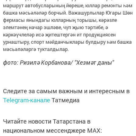
маршрут автобусларының йөреше, юллар ремонты һәм
башка мәсьәләләр борчый. Важашурлылар Югары Шөн
фермасы янындагы юлларның торышы, кәрәзле
элемтәнең начар эшләве, чүп җыю тәртибе, ә
кәркәүчлеләр исә җитештергән ит продукциясен
урнаштыру, спорт мәйданчыклары булдыру һәм башка
мәсьәләләргә тукталдылар.
фото: Ризилә Корбанова/ "Хезмәт даны"
Следите за самым важным и интересным в
Telegram-канале
Татмедиа
Читайте новости Татарстана в
национальном мессенджере MАХ: