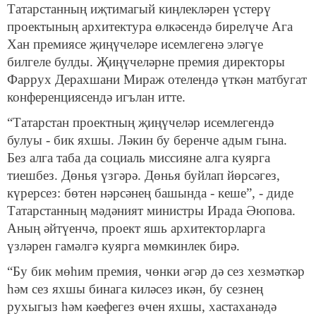
Татарстанның иҗтимагый киңлекләрен үстерү
проектының архитектура өлкәсендә бирелүче Ага
Хан премиясе җиңүчеләре исемлегенә эләгүе
билгеле булды. Җиңүчеләрне премия директоры
Фаррух Дерахшани Мираж отелендә үткән матбугат
конференциясендә игълан итте.
“Татарстан проектның җиңүчеләр исемлегендә
булуы - бик яхшы. Ләкин бу беренче адым гына.
Без алга таба да социаль миссияне алга куярга
тиешбез. Дөнья үзгәрә. Дөнья буйлап йөрсәгез,
күрерсез: бөтен нәрсәнең башында - кеше”, - диде
Татарстанның мәдәният министры Ирада Әюпова.
Аның әйтүенчә, проект яшь архитекторларга
үзләрен гамәлгә куярга мөмкинлек бирә.
“Бу бик мөһим премия, чөнки әгәр дә сез хезмәткәр
һәм сез яхшы бинага киләсез икән, бу сезнең
рухыгыз һәм кәефегез өчен яхшы, хастаханәдә