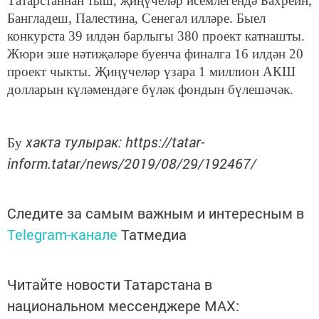
Татарстаннан тыш, җиңүчеләр исемлегендә Бахрейн,
Бангладеш, Палестина, Сенегал илләре. Быел
конкурста 39 илдән барлыгы 380 проект катнашты.
Жюри эше нәтиҗәләре буенча финалга 16 илдән 20
проект чыкты. Җиңүчеләр үзара 1 миллион АКШ
долларын күләмендәге бүләк фондын бүлешәчәк.
хакта тулырак: https://tatar-
Бу
inform.tatar/news/2019/08/29/192467/
Следите за самым важным и интересным в
Telegram-канале
Татмедиа
Читайте новости Татарстана в
национальном мессенджере MАХ: