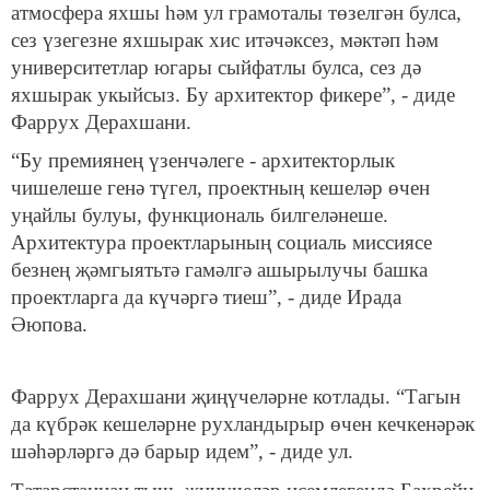
атмосфера яхшы һәм ул грамоталы төзелгән булса,
сез үзегезне яхшырак хис итәчәксез, мәктәп һәм
университетлар югары сыйфатлы булса, сез дә
яхшырак укыйсыз. Бу архитектор фикере”, - диде
Фаррух Дерахшани.
“Бу премиянең үзенчәлеге - архитекторлык
чишелеше генә түгел, проектның кешеләр өчен
уңайлы булуы, функциональ билгеләнеше.
Архитектура проектларының социаль миссиясе
безнең җәмгыятьтә гамәлгә ашырылучы башка
проектларга да күчәргә тиеш”, - диде Ирада
Әюпова.
Фаррух Дерахшани җиңүчеләрне котлады. “Тагын
да күбрәк кешеләрне рухландырыр өчен кечкенәрәк
шәһәрләргә дә барыр идем”, - диде ул.