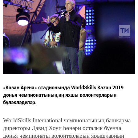
«Казан Арена» стадионында WorldSkills Kazan 2019
дөнья чемпионатының иң яхшы волонтерларын
бүләкләделәр.
WorldSkills International чемпионатының башкарма
директоры Дэвид Хоуи һөнәри осталык буенча
дөнья чемпионаты волонтерларын ярышларның