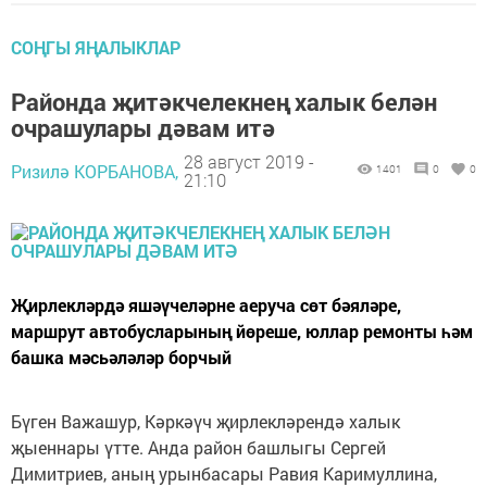
СОҢГЫ ЯҢАЛЫКЛАР
Районда җитәкчелекнең халык белән
очрашулары дәвам итә
28 август 2019 -
Ризилә КОРБАНОВА,
1401
0
0
21:10
Җирлекләрдә яшәүчеләрне аеруча сөт бәяләре,
маршрут автобусларының йөреше, юллар ремонты һәм
башка мәсьәләләр борчый
Бүген Важашур, Кәркәүч җирлекләрендә халык
җыеннары үтте. Анда район башлыгы Сергей
Димитриев, аның урынбасары Равия Каримуллина,