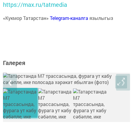
https://max.ru/tatmedia
«Кукмор Татарстан»
Telegram-каналга
язылыгыз
Галерея
❮
❯