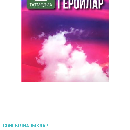
СОҢГЫ ЯҢАЛЫКЛАР