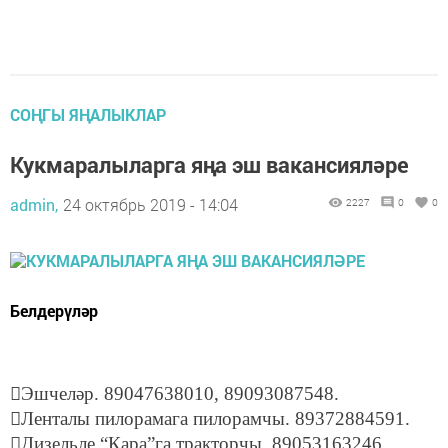
СОҢГЫ ЯҢАЛЫКЛАР
Кукмаралыларга яңа эш вакансияләре
admin,
24 октябрь 2019 - 14:04
2227
0
0
Белдерүләр
Эшчеләр. 89047638010, 89093087548.
Ленталы пилорамага пилорамчы. 89372884591.
Дизельле “Кара”га тракторчы. 89053163246.