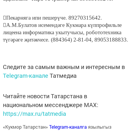
Пекарняга ипи пешерүче. 89270315642.
А.М.Булатов исемендәге Кукмара күппрофильле
лицеена информатика укытучысы, робототехника
түгәрәге җитәкчесе. (884364) 2-81-04, 89053188833.
Следите за самым важным и интересным в
Telegram-канале
Татмедиа
Читайте новости Татарстана в
национальном мессенджере MАХ:
https://max.ru/tatmedia
«Кукмор Татарстан»
Telegram-каналга
язылыгыз