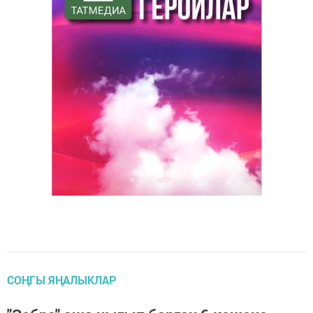
СОҢГЫ ЯҢАЛЫКЛАР