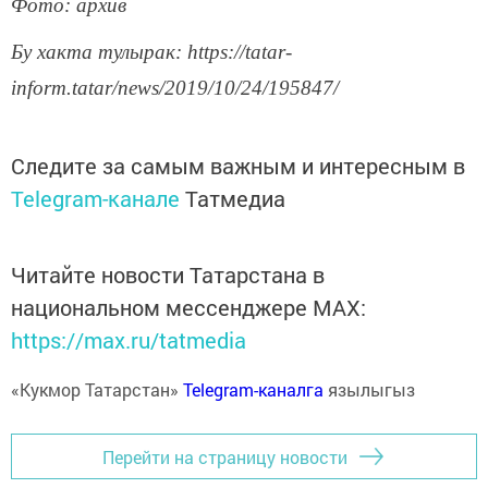
Фото: архив
Бу хакта тулырак: https://tatar-
inform.tatar/news/2019/10/24/195847/
Следите за самым важным и интересным в
Telegram-канале
Татмедиа
Читайте новости Татарстана в
национальном мессенджере MАХ:
https://max.ru/tatmedia
«Кукмор Татарстан»
Telegram-каналга
язылыгыз
Перейти на страницу новости