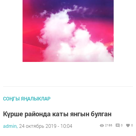
СОҢГЫ ЯҢАЛЫКЛАР
Күрше районда каты янгын булган
admin,
24 октябрь 2019 - 10:04
2186
0
0