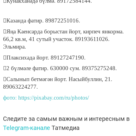
Кунакханәдә бүлмә. 89172584144.
Казанда фатир. 89872251016.
Яңа Каенсарда борыстан йорт, кирпеч янкорма.
66,2 кв.м, 41 сутый участок. 89193611026.
Эльмира.
Плаксихада йорт. 89127247190.
2 бүлмәле фатир. 630000 сум. 89375275248.
Салынып бетмәгән йорт. Насыйбуллин, 21.
89063224277.
фото: https://pixabay.com/ru/photos/
Следите за самым важным и интересным в
Telegram-канале
Татмедиа