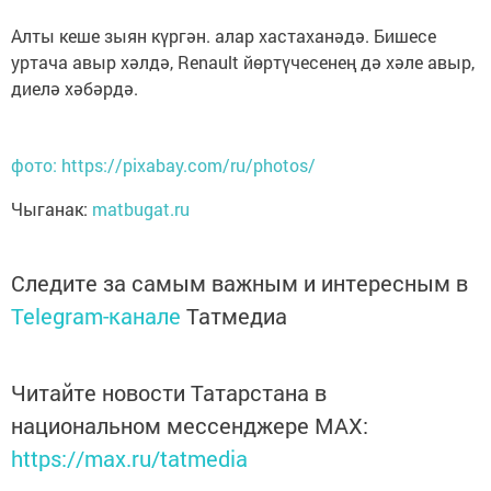
Алты кеше зыян күргән. алар хастаханәдә. Бишесе
уртача авыр хәлдә, Renault йөртүчесенең дә хәле авыр,
диелә хәбәрдә.
фото: https://pixabay.com/ru/photos/
Чыганак:
matbugat.ru
Следите за самым важным и интересным в
Telegram-канале
Татмедиа
Читайте новости Татарстана в
национальном мессенджере MАХ:
https://max.ru/tatmedia