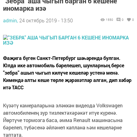
"Зебра" аша чыгып барган 6 кешене
иномарка изә
admin,
24 октябрь 2019 - 13:50
1550
0
0
Фаҗига бүген Санкт-Петербург шәһәрендә булган.
Юлда ике автомобиль бәрелешеп, шунларның берсе
"зебра" ашып чыгып килүче кешеләр устенә менә.
Кимендә алты кеше төрле җәрәхәтләр алган, дип хәбәр
итә ТАСС
Күзәтү камераларына эләккән видеода Volkswagen
автомобиленең зур тизлектәхәрәкәт итүе күренә.
Йөртүче тормозга баса, әмма Renault машинасына
бәрелеп, түбәсенә әйләнеп каплана һәм кешеләрне
таптата.