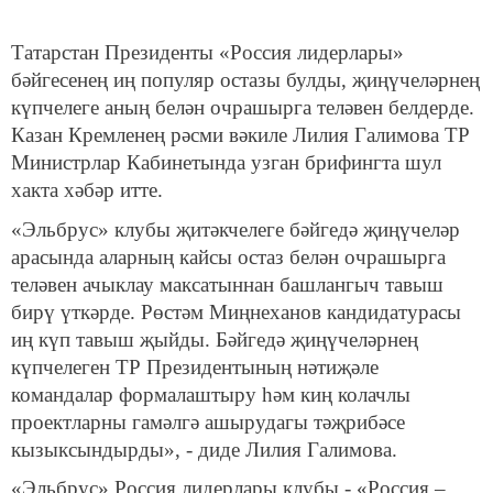
Татарстан Президенты «Россия лидерлары»
бәйгесенең иң популяр остазы булды, җиңүчеләрнең
күпчелеге аның белән очрашырга теләвен белдерде.
Казан Кремленең рәсми вәкиле Лилия Галимова ТР
Министрлар Кабинетында узган брифингта шул
хакта хәбәр итте.
«Эльбрус» клубы җитәкчелеге бәйгедә җиңүчеләр
арасында аларның кайсы остаз белән очрашырга
теләвен ачыклау максатыннан башлангыч тавыш
бирү үткәрде. Рөстәм Миңнеханов кандидатурасы
иң күп тавыш җыйды. Бәйгедә җиңүчеләрнең
күпчелеген ТР Президентының нәтиҗәле
командалар формалаштыру һәм киң колачлы
проектларны гамәлгә ашырудагы тәҗрибәсе
кызыксындырды», - диде Лилия Галимова.
«Эльбрус» Россия лидерлары клубы - «Россия –