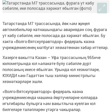
Татарстанда М7 трассасында, йөк һәм җиңел
автомобильләр катнашындагы авариядән соң, фурага
ут кабу сәбәпле, ике полосада да хәрәкәт ябылган. Бу
хакта «Волго-Вятскуправтодор» федераль казна
учреждениесенең матбугат хезмәтеннән хәбәр иттеләр.
Хәзерге вакытта Казан – Уфа трассасының 955нче
километрында юл һәлакәте булу сәбәпле дүрт
полосаның икесе ябылган. Урында юл хезмәтләре,
ЮХИДИ һәм Гадәттән тыш хәлләр министрлыгы
хезмәткәрләре эшли.
«Волго-Вятскуправтодор» федераль казна
учреждениесендә машина йөртүчеләрне юлларда
игътибарлы булырга һәм вакытлыча куелган юл
билгеләре таләпләрен үтәргә чакыралар.