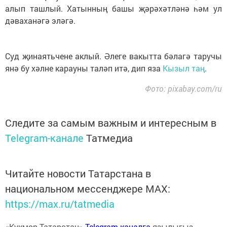
алып ташлый. Хатынның башы җәрәхәтләнә һәм ул
дәваханәгә эләгә.
Суд җинаятьчене аклый. Әлеге вакытта бәлагә таручы
янә бу хәлне карауны таләп итә, дип яза
Кызыл таң
.
Фото: pixabay.com/ru
Следите за самым важным и интересным в
Telegram-канале
Татмедиа
Читайте новости Татарстана в
национальном мессенджере MАХ:
https://max.ru/tatmedia
«Кукмор Татарстан»
Telegram-каналга
язылыгыз