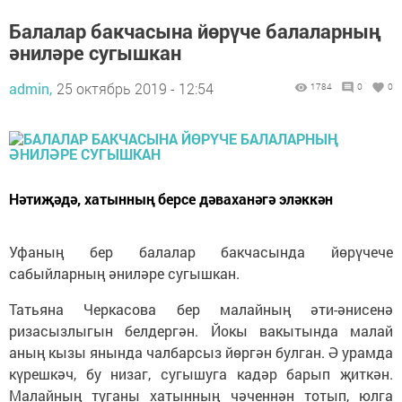
Балалар бакчасына йөрүче балаларның
әниләре сугышкан
admin,
25 октябрь 2019 - 12:54
1784
0
0
Нәтиҗәдә, хатынның берсе дәваханәгә эләккән
Уфаның бер балалар бакчасында йөрүчече
сабыйларның әниләре сугышкан.
Татьяна Черкасова бер малайның әти-әнисенә
ризасызлыгын белдергән. Йокы вакытында малай
аның кызы янында чалбарсыз йөргән булган. Ә урамда
күрешкәч, бу низаг, сугышуга кадәр барып җиткән.
Малайның туганы хатынның чәченнән тотып, юлга