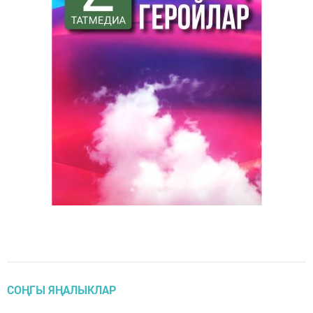
СОҢГЫ ЯҢАЛЫКЛАР