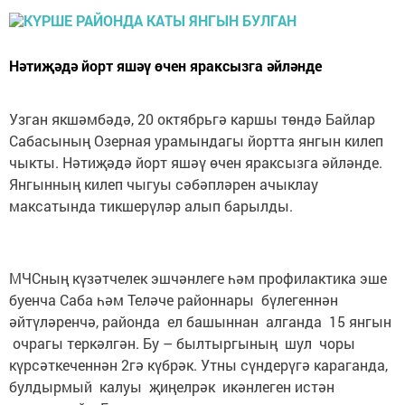
Нәтиҗәдә йорт яшәү өчен яраксызга әйләнде
Узган якшәмбәдә, 20 октябрьгә каршы төндә Байлар
Сабасының Озерная урамындагы йортта янгын килеп
чыкты. Нәтиҗәдә йорт яшәү өчен яраксызга әйләнде.
Янгынның килеп чыгуы сәбәпләрен ачыклау
максатында тикшерүләр алып барылды.
МЧСның күзәтчелек эшчәнлеге һәм профилактика эше
буенча Саба һәм Теләче районнары бүлегеннән
әйтүләренчә, районда ел башыннан алганда 15 янгын
очрагы теркәлгән. Бу – былтыргының шул чоры
күрсәткеченнән 2гә күбрәк. Утны сүндерүгә кара­ган­да,
булдырмый калуы җиңелрәк икәнлеген ис­тән