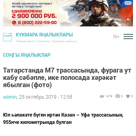
КУКМАРА ЯҢАЛЫКЛАРЫ
16+
"Хезмәт даны" газетасы - Кукмара районы
СОҢГЫ ЯҢАЛЫКЛАР
Татарстанда М7 трассасында, фурага ут
кабу сәбәпле, ике полосада хәрәкәт
ябылган (фото)
admin,
25 октябрь 2019 - 12:58
1419
0
0
Юл һәлакәте бүген иртән Казан – Уфа трассасының
955нче километрында булган