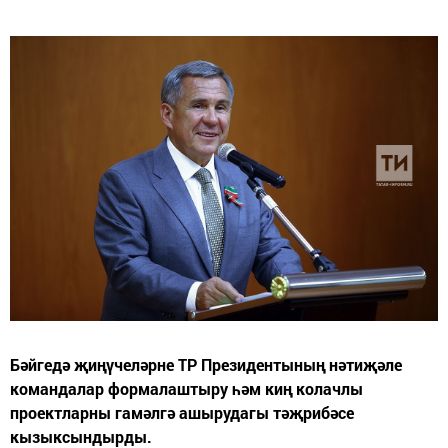
Бәйгедә җиңүчеләрне ТР Президентының нәтиҗәле
командалар формалаштыру һәм киң колачлы
проектларны гамәлгә ашырудагы тәҗрибәсе
кызыксындырды.