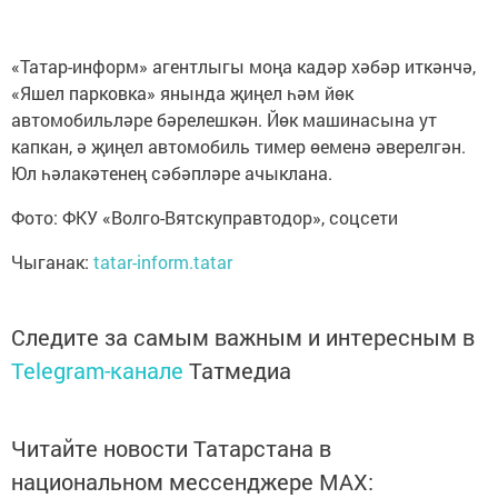
«Татар-информ» агентлыгы моңа кадәр хәбәр иткәнчә,
«Яшел парковка» янында җиңел һәм йөк
автомобильләре бәрелешкән. Йөк машинасына ут
капкан, ә җиңел автомобиль тимер өеменә әверелгән.
Юл һәлакәтенең сәбәпләре ачыклана.
Фото: ФКУ «Волго-Вятскуправтодор», соцсети
Чыганак:
tatar-inform.tatar
Следите за самым важным и интересным в
Telegram-канале
Татмедиа
Читайте новости Татарстана в
национальном мессенджере MАХ: