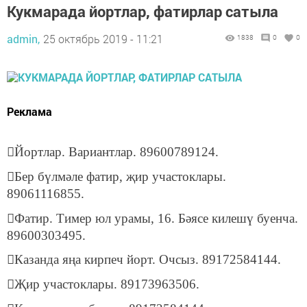
Кукмарада йортлар, фатирлар сатыла
admin,
25 октябрь 2019 - 11:21
1838
0
0
Реклама
Йортлар. Вариантлар. 89600789124.
Бер бүлмәле фатир, җир участоклары.
89061116855.
Фатир. Тимер юл урамы, 16. Бәясе килешү буенча.
89600303495.
Казанда яңа кирпеч йорт. Очсыз. 89172584144.
Җир участоклары. 89173963506.