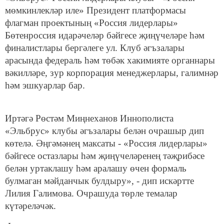
мөмкинлекләр иле» Президент платформасы
флагман проектының «Россия лидерлары»
Бөтенроссия идарәчеләр бәйгесе җиңүчеләре һәм
финалистлары бергәлеге ул. Клуб әгъзалары
арасында федераль һәм төбәк хакимияте органнары
вәкилләре, зур корпорация менеджерлары, галимнәр
һәм эшкуарлар бар.
Иртәгә Рөстәм Миңнеханов Иннополиста
«Эльбрус» клубы әгъзалары белән очрашыр дип
көтелә. Әңгәмәнең максаты - «Россия лидерлары»
бәйгесе остазлары һәм җиңүчеләренең тәҗрибәсе
белән уртаклашу һәм аралашу өчен формаль
булмаган мәйданчык булдыру», - дип искәртте
Лилия Галимова. Очрашуда төрле темалар
күтәреләчәк.