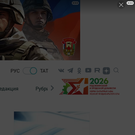
РУС
ТАТ
едакция
Рубрикалар