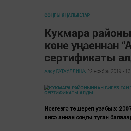
СОҢГЫ ЯҢАЛЫКЛАР
Кукмара районы
көне уңаеннан “
сертификаты а
Алсу ГАТАУЛЛИНА,
22 ноябрь 2019 - 13
Исегезгә төшереп узабыз: 2007
яисә аннан соңгы туган балала