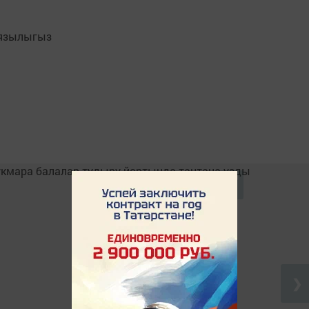
язылыгыз
❯