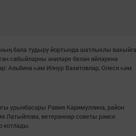
аның бала тудыру йортында шатлыклы вакыйг
уган сабыйларны әниләре белән өйләренә
әр: Альбина һәм Илнур Вахитовлар, Олеся һәм
ыгы урынбасары Равия Каримуллина, район
я Латыйпова, ветераннар советы рәисе
р котлады.