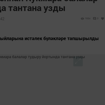
а тантана узды
:42
1934
0
абыйларына истәлек бүләкләре тапшырылды