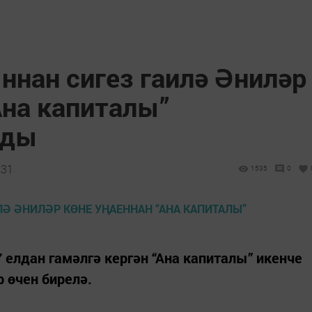
ннан сигез гаилә Әниләр
Ана капиталы”
лды
:31
1535
0
 елдан гамәлгә кергән “Ана капиталы” икенче
р өчен бирелә.