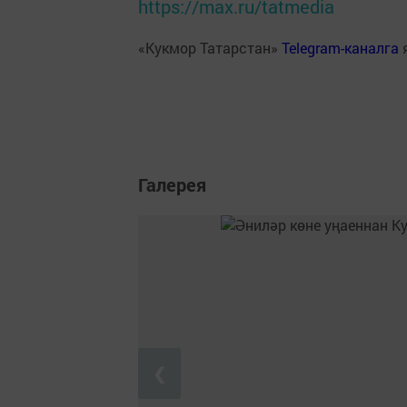
https://max.ru/tatmedia
«Кукмор Татарстан»
Telegram-каналга
Галерея
❮