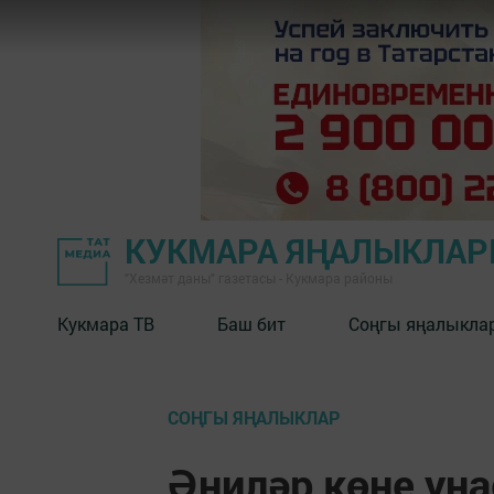
КУКМАРА ЯҢАЛЫКЛА
"Хезмәт даны" газетасы - Кукмара районы
Кукмара ТВ
Баш бит
Соңгы яңалыкла
СОҢГЫ ЯҢАЛЫКЛАР
Әниләр көне уң