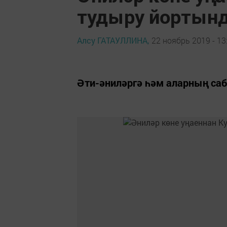
тудыру йортынд
Алсу ГАТАУЛЛИНА,
22 ноябрь 2019 - 13
Әти-әниләргә һәм аларның с