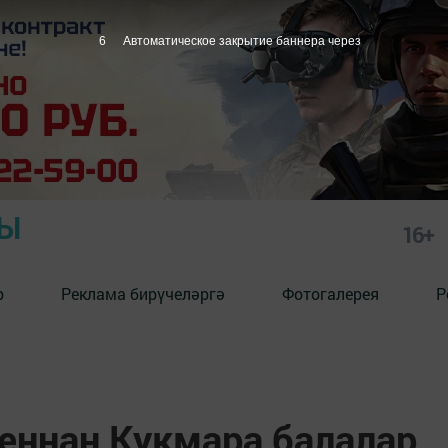
5
Автоматическое закрытие баннера через
РЫ
16+
р
Реклама бирүчеләргә
Фотогалерея
Р
аеннан Кукмара балалар