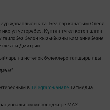
л, зур җаваплылык та. Без пар канатым Олеся
ике ул үстерәбез. Күптән түгел көтеп алган
ау гаиләбез белән кызыбызны һәм әниебезне
етле әти Дмитрий.
быйларына истәлек бүләкләре тапшырылды.
 даны"
интересным в
Telegram-канале
Татмедиа
в национальном мессенджере MАХ: