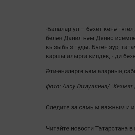
-Балалар ул – бәхет кенә түге
белән Данил һәм Денис исемле 
кызыбыз туды. Бүген зур, тат
каршы алырга килдек, - ди бәх
Әти-әниләргә һәм аларның са
фото: Алсу Гатауллина/ "Хезмәт
Следите за самым важным и 
Читайте новости Татарстана 