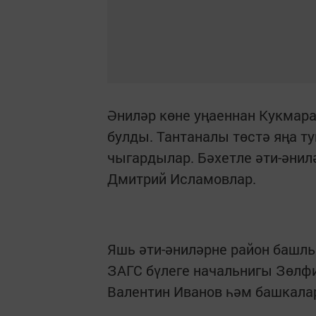
Әниләр көне уңаеннан Кукмар
булды. Тантаналы төстә яңа т
чыгардылар. Бәхетле әти-әнил
Дмитрий Исламовлар.
Яшь әти-әниләрне район башл
ЗАГС бүлеге начальнигы Зөлфи
Валентин Иванов һәм башкала