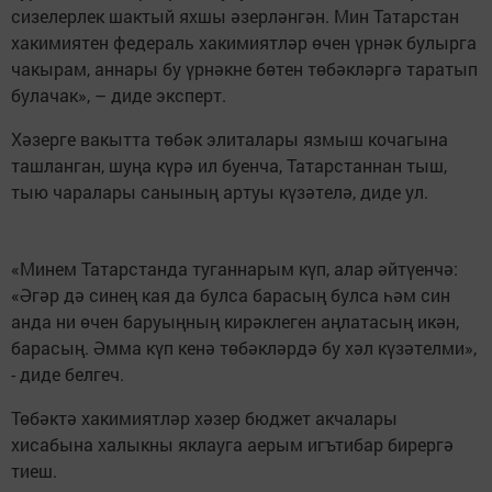
сизелерлек шактый яхшы әзерләнгән. Мин Татарстан
хакимиятен федераль хакимиятләр өчен үрнәк булырга
чакырам, аннары бу үрнәкне бөтен төбәкләргә таратып
булачак», – диде эксперт.
Хәзерге вакытта төбәк элиталары язмыш кочагына
ташланган, шуңа күрә ил буенча, Татарстаннан тыш,
тыю чаралары санының артуы күзәтелә, диде ул.
«Минем Татарстанда туганнарым күп, алар әйтүенчә:
«Әгәр дә синең кая да булса барасың булса һәм син
анда ни өчен баруыңның кирәклеген аңлатасың икән,
барасың. Әмма күп кенә төбәкләрдә бу хәл күзәтелми»,
- диде белгеч.
Төбәктә хакимиятләр хәзер бюджет акчалары
хисабына халыкны яклауга аерым игътибар бирергә
тиеш.