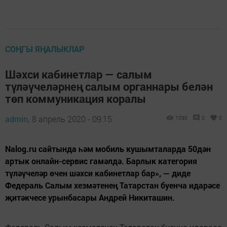
СОҢГЫ ЯҢАЛЫКЛАР
Шәхси кабинетлар — салым
түләүчеләрнең салым органнары белән
төп коммуникация коралы
admin,
8 апрель 2020 - 09:15
1030
0
0
Nalog.ru сайтында һәм мобиль кушымталарда 50дән
артык онлайн-сервис гамәлдә. Барлык категория
түләүчеләр өчен шәхси кабинетлар бар», — диде
Федераль Салым хезмәтенең Татарстан буенча идарәсе
җитәкчесе урынбасары Андрей Никиташин.