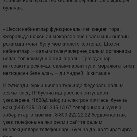
«Салым һәм бухгалтер хисабы» сервисы аша җибәреп
булачак.
«Шәхси кабинетлар функционалы гел киңәеп тора.
Февральдә шәхси эшмәкәрләр өчен салымны онлайн
режимда түләп булу мөмкинлеге кертелде. Шәхси
кабинетлар — салым түләүчеләрнең салым органнары
белән төп коммуникация коралы. Гражданнар
интерактив режимда салымнарын түли, мөрәҗәгатьнең
нәтиҗәсен белә ала», — ди Андрей Никиташин.
Икътисади куркынычлар турында Федераль салым
хезмәтенең ТР буенча идарәсенең ситуацион
үзәкләренә, r1600@nalog.ru электрон почтасы буенча
һәм (843) 235-13-60, 235-13-67 телефоннары буенча
хәбәр итәргә мөмкин. 8-800-222-22-22 бердәм контакт
үзәк телефонына яки рәсми сайтта салым
инспекцияләре телефоннары буенча да шалтыратырга
була.