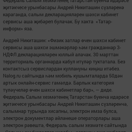
Федераль Салым хезмәтенең Татарстан буенча идарәсе
җитәкчесе урынбасары Андрей Никиташин сүзләренә
караганда, салым декларацияләрен шәхси кабинет
сервисы аша җибәреп булачак. Бу хакта «Татар-
информ» яза.
Андрей Никиташин: «Физик затлар өчен шәхси кабинет
сервисы аша шәхси эшмәкәрләр һәм гражданнар 3-
НДФЛ декларацияләрен юллый алачак. 30 марттан
территориаль органнарда кабул итүләр туктатала. Без
контактсыз сервислардан куллануны киңәш итәбез.
Nalog.ru сайтында һәм мобиль кушымталарда 50дән
артык онлайн-сервис гамәлдә. Барлык категория
түләүчеләр өчен шәхси кабинетлар бар», — диде.
Федераль Салым хезмәтенең Татарстан буенча идарәсе
җитәкчесе урынбасары Андрей Никиташин сүзләренчә,
салымнар турында хисапны, электрон имза булса,
электрон документлар әйләнеше операторлары аша
электрон рәвештә, Федераль салым хезмәте сайтында