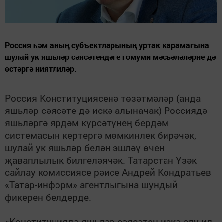
Россия һәм аның субъектларының уртак карамагына
шулай ук яшьләр сәясәтендәге гомуми мәсьәләләрне дә
өстәргә ниятлиләр.
Россия Конституциясенә төзәтмәләр (анда
яшьләр сәясәте дә искә алыначак) Россиядә
яшьләргә ярдәм күрсәтүнең бердәм
системасын кертергә мөмкинлек бирәчәк,
шулай ук яшьләр белән эшләү өчен
җаваплылык билгеләячәк. Татарстан Үзәк
сайлау комиссиясе рәисе Андрей Кондратьев
«Татар-информ» агентлыгына шундый
фикерен белдерде.
«Конституциядә яшьләр сәясәтен искә алу ил