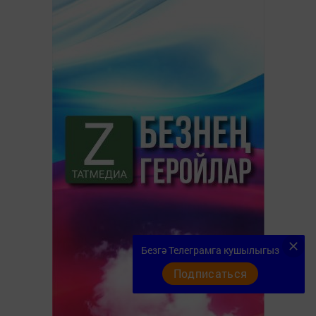
Безгә Телеграмга кушылыгыз
Подписаться