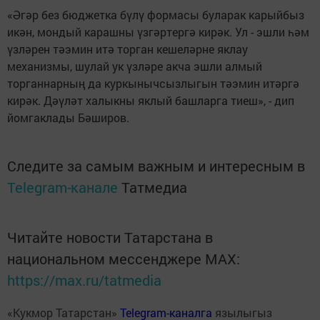
«Әгәр без бюджетка бүлү формасы буларак карыйбыз
икән, мондый карашны үзгәртергә кирәк. Ул - эшли һәм
үзләрен тәэмин итә торган кешеләрне яклау
механизмы, шулай ук үзләре акча эшли алмый
торганнарның да куркынычсызлыгын тәэмин итәргә
кирәк. Дәүләт халыкны яклый башларга тиеш», - дип
йомгаклады Бәширов.
Следите за самым важным и интересным в
Telegram-канале
Татмедиа
Читайте новости Татарстана в
национальном мессенджере MАХ:
https://max.ru/tatmedia
«Кукмор Татарстан»
Telegram-каналга
язылыгыз