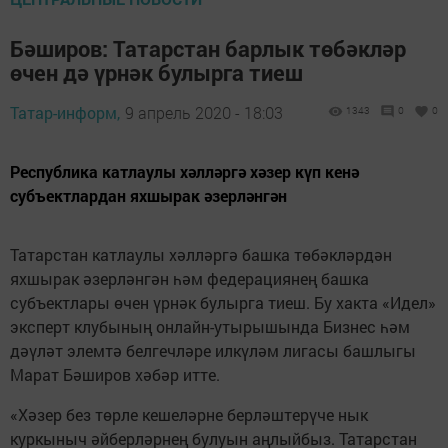
Бәширов: Татарстан барлык төбәкләр
өчен дә үрнәк булырга тиеш
Татар-информ,
9 апрель 2020 - 18:03
1343
0
0
Республика катлаулы хәлләргә хәзер күп кенә
субъектлардан яхшырак әзерләнгән
Татарстан катлаулы хәлләргә башка төбәкләрдән
яхшырак әзерләнгән һәм федерациянең башка
субъектлары өчен үрнәк булырга тиеш. Бу хакта «Идел»
эксперт клубының онлайн-утырышында Бизнес һәм
дәүләт элемтә белгечләре илкүләм лигасы башлыгы
Марат Бәширов хәбәр итте.
«Хәзер без төрле кешеләрне берләштерүче нык
куркыныч әйберләрнең булуын аңлыйбыз. Татарстан