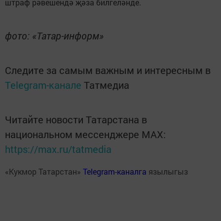
штраф рәвешендә җәза билгеләнде.
фото: «Татар-информ»
Следите за самым важным и интересным в
Telegram-канале
Татмедиа
Читайте новости Татарстана в
национальном мессенджере MАХ:
https://max.ru/tatmedia
«Кукмор Татарстан»
Telegram-каналга
язылыгыз