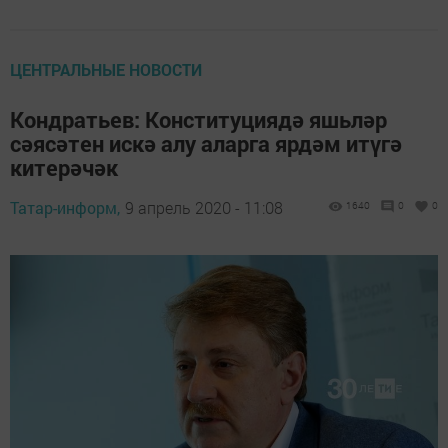
ЦЕНТРАЛЬНЫЕ НОВОСТИ
Кондратьев: Конституциядә яшьләр
сәясәтен искә алу аларга ярдәм итүгә
китерәчәк
Татар-информ,
9 апрель 2020 - 11:08
1640
0
0