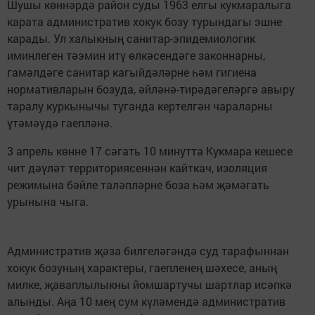
Шушы көннәрдә район суды 1963 елгы кукмаралыга
карата административ хокук бозу турындагы эшне
карады. Ул халыкның санитар-эпидемиологик
иминлеген тәэмин итү өлкәсендәге законнарны,
гамәлдәге санитар кагыйдәләрне һәм гигиена
нормативларын бозуда, әйләнә-тирәдәгеләргә авыру
таралу куркынычы туганда кертелгән чараларны
үтәмәүдә гаепләнә.
3 апрель көнне 17 сәгать 10 минутта Кукмара кешесе
чит дәүләт территориясеннән кайткач, изоляция
режимына бәйле таләпләрне боза һәм җәмәгать
урынына чыга.
Административ җәза билгеләгәндә суд тарафыннан
хокук бозуның характеры, гаепленең шәхесе, аның
милке, җаваплылыкны йомшартучы шартлар исәпкә
алынды. Аңа 10 мең сум күләмендә административ