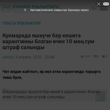
КУКМАРА ЯҢАЛЫКЛАРЫ
16+
3
Автоматическое закрытие баннера через
"Хезмәт даны" газетасы - Кукмара районы
СОҢГЫ ЯҢАЛЫКЛАР
Кукмарада яшәүче бер кешегә
карантинны бозган өчен 10 мең сум
штраф салынды
admin,
9 апрель 2020 - 20:48
2031
0
0
Чит илдән кайткач, ир ике атна карантинда торырга
тиеш була.