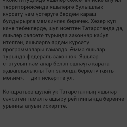
территориясендә яшьләргә булышлык
күрсәтү һәм үстерүгә бердәм караш
булдырырга мөмкинлек бирәчәк. Хәзер күп
кенә төбәкләрдә, шул исәптән Татарстанда да,
яшьләр сәясәте турында законнар кабул
ителгән, яшьләргә ярдәм күрсәтү
программалары гамәлдә. Әмма яшьләр
турында федераль закон юк. Яшьләр
статусын һәм алар белән эшләүгә карата
җаваплылыкны Төп законда беркетү гаять
мөһим», — дип искәртте ул.
Кондратьев шулай ук Татарстанның яшьләр
сәясәтен гамәлгә ашыру рейтингында беренче
урынны алуын искәртте.