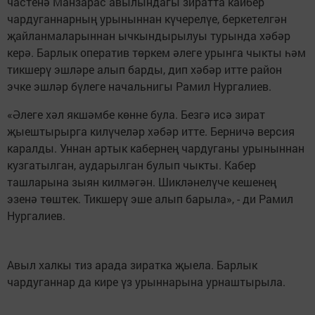
частенә Манзарас авылындагы зиратта кайбер
чардуганнарның урыныннан күчерелүе, беркетелгән
җайланмаларыннан ычкындырылуы турында хәбәр
керә. Барлык оператив төркем әлеге урынга чыкты һәм
тикшерү эшләре алып барды, дип хәбәр итте район
эчке эшләр бүлеге начальнигы Рамил Нургалиев.
«Әлеге хәл якшәмбе көнне була. Безгә исә зират
җыештырырга килүчеләр хәбәр итте. Берничә версия
каралды. Уннан артык кабернең чардуганы урыныннан
кузгатылган, аударылган булып чыкты. Кабер
ташларына зыян килмәгән. Шикләнелүче кешенең
эзенә төштек. Тикшерү эше алып барыла», - ди Рамил
Нургалиев.
Авыл халкы тиз арада зиратка җыела. Барлык
чардуганнар да кире үз урыннарына урнаштырыла.