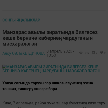
СОҢГЫ ЯҢАЛЫКЛАР
Манзарас авылы зиратында билгесез
кеше берничә кабернең чардуганын
мәсхәрәләгән
8 апрель 2020 -
Алсу СӘЛӘХЕТДИНОВА,
1742
0
0
10:50
Хокук сагында торучылар шикләнелүченең эзенә
төшкән, тикшерү эшләре бара.
Кичә, 7 апрельдә, район эчке эшләр бүлегенең кизү тору