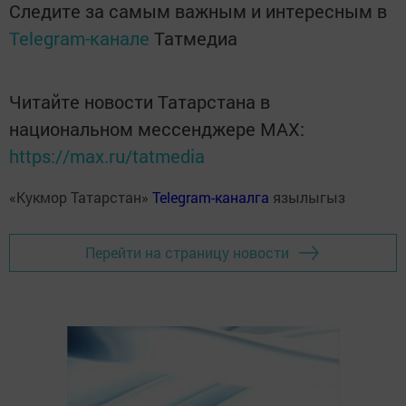
Следите за самым важным и интересным в
Telegram-канале
Татмедиа
Читайте новости Татарстана в
национальном мессенджере MАХ:
https://max.ru/tatmedia
«Кукмор Татарстан»
Telegram-каналга
язылыгыз
Перейти на страницу новости