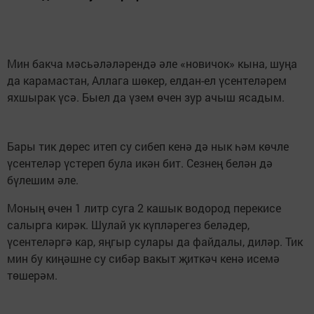
Мин бакча мәсьәләләрендә әле «новичок» кына, шуңа
да карамастан, Аллага шөкер, елдан-ел үсентеләрем
яхшырак үсә. Быел да үзем өчен зур ачыш ясадым.
Бары тик дөрес итеп су сибеп кенә дә нык һәм көчле
үсентеләр үстереп була икән бит. Сезнең белән дә
бүлешим әле.
Моның өчен 1 литр суга 2 кашык водород перекисе
салырга кирәк. Шулай ук күпләрегез беләдер,
үсентеләргә кар, яңгыр сулары да файдалы, диләр. Тик
мин бу киңәшне су сибәр вакыт җиткәч кенә исемә
төшерәм.