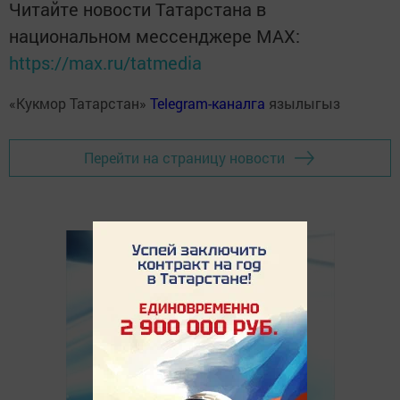
Читайте новости Татарстана в
национальном мессенджере MАХ:
https://max.ru/tatmedia
«Кукмор Татарстан»
Telegram-каналга
язылыгыз
Перейти на страницу новости