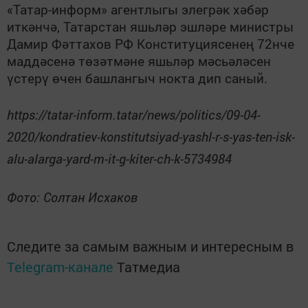
«Татар-информ» агентлыгы элегрәк хәбәр
иткәнчә, Татарстан яшьләр эшләре министры
Дамир Фәттахов РФ Конституциясенең 72нче
маддәсенә төзәтмәне яшьләр мәсьәләсен
үстерү өчен башлангыч нокта дип саный.
https://tatar-inform.tatar/news/politics/09-04-
2020/kondratiev-konstitutsiyad-yashl-r-s-yas-ten-isk-
alu-alarga-yard-m-it-g-kiter-ch-k-5734984
Фото: Солтан Исхаков
Следите за самым важным и интересным в
Telegram-канале
Татмедиа