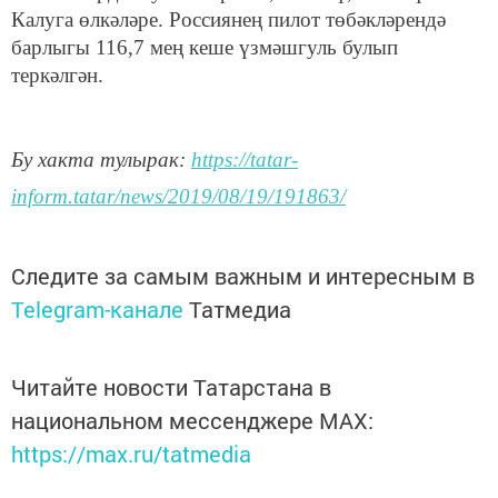
Калуга өлкәләре. Россиянең пилот төбәкләрендә
барлыгы 116,7 мең кеше үзмәшгуль булып
теркәлгән.
Бу хакта тулырак:
https://tatar-
inform.tatar/news/2019/08/19/191863/
Следите за самым важным и интересным в
Telegram-канале
Татмедиа
Читайте новости Татарстана в
национальном мессенджере MАХ:
https://max.ru/tatmedia