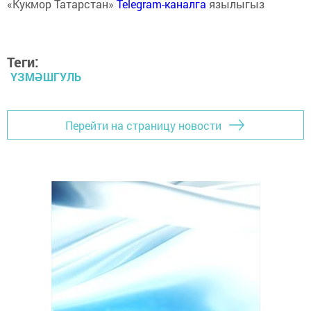
«Кукмор Татарстан»
Telegram-каналга
язылыгыз
Теги:
ҮЗМӘШГУЛЬ
Перейти на страницу новости