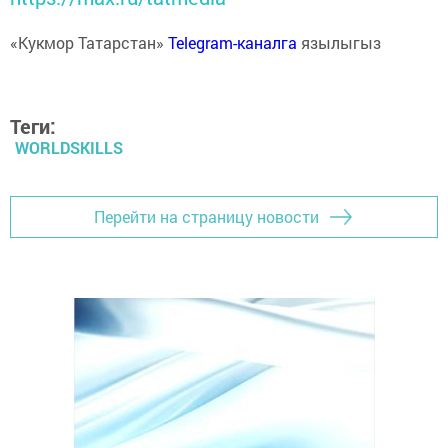
«Кукмор Татарстан»
Telegram-каналга
язылыгыз
Теги:
WORLDSKILLS
Перейти на страницу новости