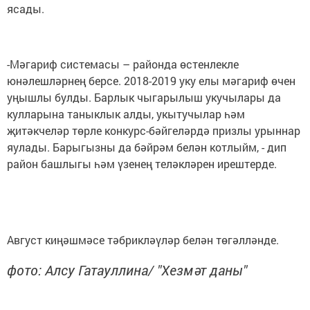
ясады.
-Мәгариф системасы – районда өстенлекле
юнәлешләрнең берсе. 2018-2019 уку елы мәгариф өчен
уңышлы булды. Барлык чыгарылыш укучылары да
кулларына таныклык алды, укытучылар һәм
җитәкчеләр төрле конкурс-бәйгеләрдә призлы урыннар
яулады. Барыгызны да бәйрәм белән котлыйм, - дип
район башлыгы һәм үзенең теләкләрен ирештерде.
Август киңәшмәсе тәбрикләүләр белән төгәлләнде.
фото: Алсу Гатауллина/ "Хезмәт даны"