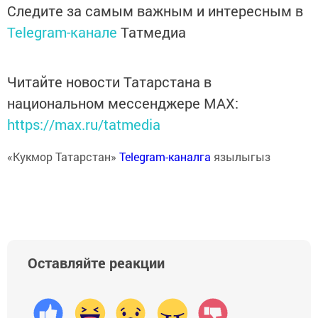
Следите за самым важным и интересным в
Telegram-канале
Татмедиа
Читайте новости Татарстана в
национальном мессенджере MАХ:
https://max.ru/tatmedia
«Кукмор Татарстан»
Telegram-каналга
язылыгыз
Оставляйте реакции