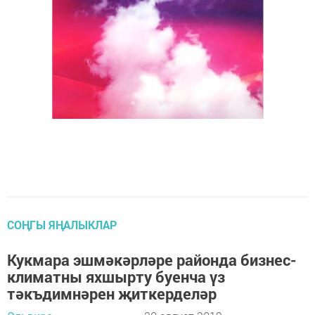
СОҢГЫ ЯҢАЛЫКЛАР
Кукмара эшмәкәрләре районда бизнес-
климатны яхшырту буенча үз
тәкъдимнәрен җиткерделәр