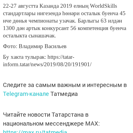
22-27 августта Казанда 2019 елның WorldSkills
стандартлары нигезендә һөнәри осталык буенча 45
нче дөнья чемпионаты узачак. Барлыгы 63 илдән
1300 дән артык конкурсант 56 компетенция буенча
осталыкта сынашачак.
Фото: Владимир Васильев
Бу хакта тулырак: https://tatar-
inform.tatar/news/2019/08/20/191901/
Следите за самым важным и интересным в
Telegram-канале
Татмедиа
Читайте новости Татарстана в
национальном мессенджере MАХ:
https://max.ru/tatmedia