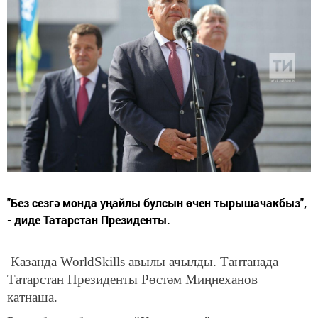
"Без сезгә монда уңайлы булсын өчен тырышачакбыз",
- диде Татарстан Президенты.
Казанда WorldSkills авылы ачылды. Тантанада
Татарстан Президенты Рөстәм Миңнеханов
катнаша.