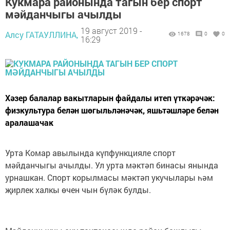
Кукмара районында тагын бер спорт
мәйданчыгы ачылды
19 август 2019 -
Алсу ГАТАУЛЛИНА,
1678
0
0
16:29
Хәзер балалар вакытларын файдалы итеп үткәрәчәк:
физкультура белән шөгыльләнәчәк, яшьтәшләре белән
аралашачак
Урта Комар авылында күпфункцияле спорт
мәйданчыгы ачылды. Ул урта мәктәп бинасы янында
урнашкан. Спорт корылмасы мәктәп укучылары һәм
җирлек халкы өчен чын бүләк булды.