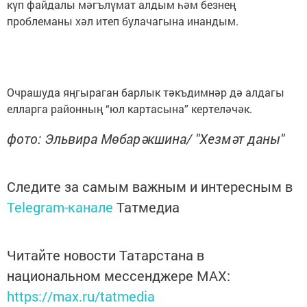
күп файдалы мәгълүмат алдым һәм безнең
проблеманы хәл итеп булачагына инандым.
Очрашуда яңгыраган барлык тәкъдимнәр дә алдагы
елларга районның “юл картасына” кертеләчәк.
фото: Эльвира Мөбарәкшина/ "Хезмәт даны"
Следите за самым важным и интересным в
Telegram-канале
Татмедиа
Читайте новости Татарстана в
национальном мессенджере MАХ:
https://max.ru/tatmedia