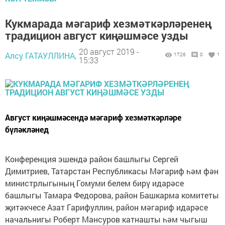
Кукмарада мәгариф хезмәткәрләренең
традицион август киңәшмәсе узды
20 август 2019 -
Алсу ГАТАУЛЛИНА,
1726
0
1
15:33
Август киңәшмәсендә мәгариф хезмәткәрләре
бүләкләнед
Конференция эшендә район башлыгы Сергей
Димитриев, Татарстан Республикасы Мәгариф һәм фән
министрлыгының Гомуми белем бирү идарәсе
башлыгы Тамара Федорова, район Башкарма комитеты
җитәкчесе Азат Гарифуллин, район мәгариф идарәсе
начальнигы Роберт Мансуров катнашты һәм чыгыш