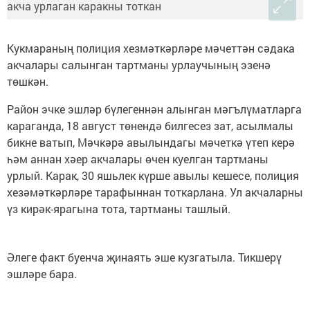
Кукмараның полиция хезмәткәрләре мәчеттән сәдака
акчалары салынган тартманы урлаучының эзенә
төшкән.
Район эчке эшләр бүлегеннән алынган мәгълүматларга
караганда, 18 август төнендә билгесез зат, асылмалы
бикне ватып, Мәчкәрә авылындагы мәчеткә үтеп керә
һәм аннан хәер акчалары өчен куелган тартманы
урлый. Карак, 30 яшьлек күрше авылы кешесе, полиция
хезәмәткәрләре тарафыннан тоткарлана. Ул акчаларны
үз кирәк-ярагына тота, тартманы ташлый.
Әлеге факт буенча җинаять эше кузгатыла. Тикшерү
эшләре бара.