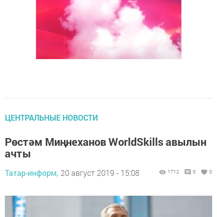
ЦЕНТРАЛЬНЫЕ НОВОСТИ
Рөстәм Миңнеханов WorldSkills авылын
ачты
Татар-информ,
20 август 2019 - 15:08
1712
0
0