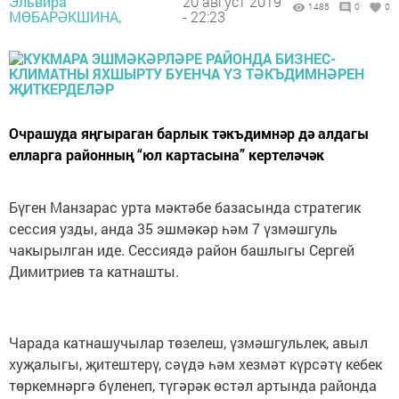
Эльвира
20 август 2019
1485
0
0
МӨБАРӘКШИНА,
- 22:23
Очрашуда яңгыраган барлык тәкъдимнәр дә алдагы
елларга районның “юл картасына” кертеләчәк
Бүген Манзарас урта мәктәбе базасында стратегик
сессия узды, анда 35 эшмәкәр һәм 7 үзмәшгуль
чакырылган иде. Сессиядә район башлыгы Сергей
Димитриев та катнашты.
Чарада катнашучылар төзелеш, үзмәшгульлек, авыл
хуҗалыгы, җитештерү, сәүдә һәм хезмәт күрсәтү кебек
төркемнәргә бүленеп, түгәрәк өстәл артында районда