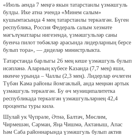
«Июль аенда 7 меңгә якын татарстанлы үзмәшгуль
булды. Ике атна эчендә «Минем салым»
кушымтасында 4 мең татарстанлы теркәлгән. Бүген
республика, Россия Федераль салым хезмәте
мәгълүматлары нигезендә, үзмәшгульләр саны
буенча пилот төбәкләр арасында лидерларның берсе
булып тора», — диделәр министрлыкта.
Татарстанда барлыгы 26 мең кеше үзмәшгуль булып
исәпләнә. Аларның күбесе Казанда (7,7 мең) яши,
икенче урында – Чаллы (2,3 мең). Лидерлар өчлеген
Түбән Кама районы йомгаклый, анда меңнән артык
үзмәшгуль теркәлгән. Бу өч муниципалитетка
республикада теркәлгән үзмәшгульләрнең 42,4
проценты туры килә.
Шулай ук Чүпрәле, Әтнә, Балтач, Мөслим,
Чирмешән, Сарман, Яңа Чишмә, Актаныш, Апас
һәм Саба районнарында үзмәшгуль булып актив