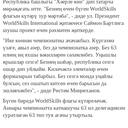
Республика башлыгы "Хәерле көн" дип татарча
мөрәҗәгать итте. "Безнең өчен бүген WorldSkills
флагын күтәрү зур мәртәбә", - диде ул. Президент
WorldSkills International җитәкчесе Саймон Бартлига
шушы проект өчен рәхмәтен җиткерде.
"Ике көннән чемпионатны ачачакбыз. Күргәзмә
үзәге, авыл әзер, без дә чемпионатка әзер. Без 63
илнең иң яхшы вәкилләрен сәламлибез. Уңышлы
ярышлар сезгә! Безнең шәһәр, республика сезгә
ошар дип уйлыйм. Киләчәктә элемтәләр өчен
формаларын табарбыз. Без сезгә монда уңайлы
булсын, сез ошатып китсен өчен барысын да
эшләячәкбез", - диде Рөстәм Миңнеханов.
Бүген биредә WorldSkills флагы күтәреләчәк.
Аннары чемпионатта катнашучы 63 ил делегациясен
сурәтләгән 63 төп туя агачы утыртыла.