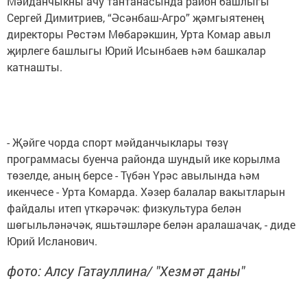
Мәйданчыкны ачу тантанасында район башлыгы
Сергей Димитриев, “Әсәнбаш-Агро” җәмгыятенең
директоры Рөстәм Мөбарәкшин, Урта Комар авыл
җирлеге башлыгы Юрий Исынбаев һәм башкалар
катнашты.
- Җәйге чорда спорт мәйданчыклары төзү
программасы буенча районда шундый ике корылма
төзелде, аның берсе - Түбән Үрәс авылында һәм
икенчесе - Урта Комарда. Хәзер балалар вакытларын
файдалы итеп үткәрәчәк: физкультура белән
шөгыльләнәчәк, яшьтәшләре белән аралашачак, - диде
Юрий Исланович.
фото: Алсу Гатауллина/ "Хезмәт даны"