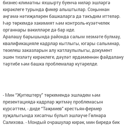
бизнес-климатны яхшырту буенча ниләр эшләргә
кирәклеге турында фикер алыштылар. Соңыннан
әңгәмә нәтиҗәләрен башкаларга да тәкъдим иттеләр.
Һәр төркемдә хакимият һәм контроль-күзәтчелек
органнары вәкилләре дә бар иде.
Аралашу барышында районда салым хезмәте булмау,
квалификацияле кадрлар кытлыгы, югары салымнар,
төзелеш заказларын алу катлаулылыгы, документ
эшен тизләтү кирәклеге, дәүләт ярдәменнән файдалану
тәртибе һәм башка проблемалар күтәрелде.
- Мин “Җитештерү” төркемендә эшләдем һәм
презентациядә кадрлар җитмәү проблемасын
күрсәттем, - диде “Тәҗмиев” крестьян-фермер
хуҗалыгында хисапчы булып эшләүче Гөлнара
Салихова. - Мондый очрашулар кирәк, мин биредә бик