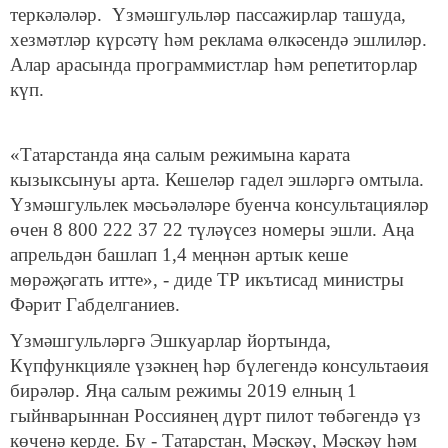
теркәләләр. Үзмәшгульләр пассажирлар ташуда,
хезмәтләр күрсәтү һәм реклама өлкәсендә эшлиләр.
Алар арасында программистлар һәм репетиторлар
күп.
«Татарстанда яңа салым режимына карата
кызыксынуы арта. Кешеләр гадел эшләргә омтыла.
Үзмәшгульлек мәсьәләләре буенча консультацияләр
өчен 8 800 222 37 22 түләүсез номеры эшли. Аңа
апрельдән башлап 1,4 меңнән артык кеше
мөрәҗәгать итте», - диде ТР икътисад министры
Фәрит Габделганиев.
Үзмәшгульләргә Эшкуарлар йортында,
Күпфункцияле үзәкнең һәр бүлегендә консультаөия
бирәләр. Яңа салым режимы 2019 елның 1
гыйнварыннан Россиянең дүрт пилот төбәгендә үз
көченә керде. Бу - Татарстан, Мәскәү, Мәскәү һәм