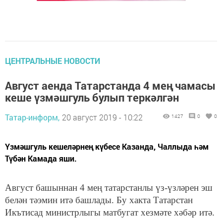
ЦЕНТРАЛЬНЫЕ НОВОСТИ
Август аенда Татарстанда 4 мең чамасы
кеше үзмәшгуль булып теркәлгән
Татар-информ,
20 август 2019 - 10:22
1427
0
0
Үзмәшгуль кешеләрнең күбесе Казанда, Чаллыда һәм
Түбән Камада яши.
Август башыннан 4 мең татарстанлы үз-үзләрен эш
белән тәэмин итә башлады. Бу хакта Татарстан
Икътисад министрлыгы матбугат хезмәте хәбәр итә.