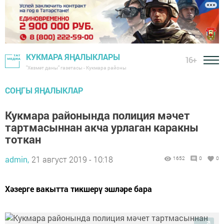
КУКМАРА ЯҢАЛЫКЛАРЫ
16+
"Хезмәт даны" газетасы - Кукмара районы
СОҢГЫ ЯҢАЛЫКЛАР
Кукмара районында полиция мәчет
тартмасыннан акча урлаган каракны
тоткан
admin,
21 август 2019 - 10:18
1652
0
0
Хәзерге вакытта тикшерү эшләре бара