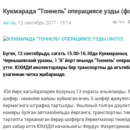
Кукмарада “Тоннель” операциясе узды (ф
автор,
12 сентябрь 2017 - 15:14
1504
Бүген, 12 сентябрьдә, сәгать 15.00-16.30да Кукмараның
Чернышевский урамы, 1 "А" йорт янында "Тоннель" опера
үтте. ЮХИДИ инспекторлары бер транспортны да игътиб
үзәгеннән читкә җибәрмәде.
-Юл йөрү кагыйдәләрен бозуның 13 очрагы ачыкланды. 
шофер - иминлек каешы куймаган өчен, 5 шофер җәяүлег
бирмәгәнгә штрафка тартылды. Укылмый толган дәүләт
номеры булган автомобильдә йөргәнгә, транспортны ти
тәртиптә теркәмәгән берәр шоферга беркетмәләр төзелде
дип хәбәр итте ЮХИДИ начальнигы Фирдүс Фәхретдинов