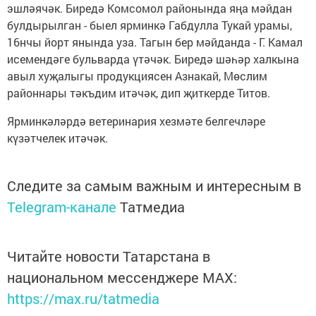
эшләячәк. Биредә Комсомол районында яңа мәйдан
булдырылган - быел ярминкә Габдулла Тукай урамы,
16нчы йорт янында уза. Тагын бер мәйданда - Г. Камал
исемендәге бульварда үтәчәк. Биредә шәһәр халкына
авыл хуҗалыгы продукциясен Азнакай, Мөслим
районнары тәкъдим итәчәк, дип җиткерде Титов.
Ярминкәләрдә ветеринария хезмәте белгечләре
күзәтчелек итәчәк.
Следите за самым важным и интересным в
Telegram-канале
Татмедиа
Читайте новости Татарстана в
национальном мессенджере MАХ:
https://max.ru/tatmedia