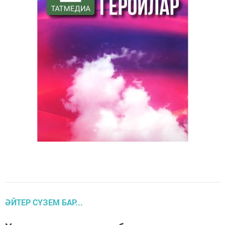
ӘЙТЕР СҮЗЕМ БАР...