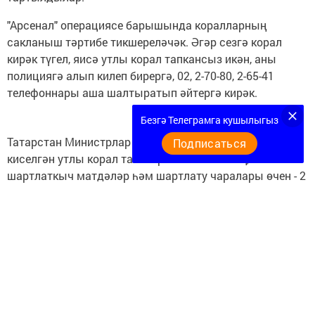
"Арсенал" операциясе барышында коралларның
сакланыш тәртибе тикшереләчәк. Әгәр сезгә корал
кирәк түгел, яисә утлы корал тапкансыз икән, аны
полициягә алып килеп бирергә, 02, 2-70-80, 2-65-41
телефоннары аша шалтыратып әйтергә кирәк.
Безгә Телеграмга кушылыгыз
Татарстан Министрлар Кабинеты карары буенча,
Подписаться
киселгән утлы корал тапшырган өчен - 3 мең,
шартлаткыч матдәләр һәм шартлату чаралары өчен - 2
мең, гранаталар һәм шома көпшәле утлы ату коралы
өчен - 1 мең 500 сум, көпшәсе киселгән, кулдан ясалган
утлы коралга - 1 мең, газлы, пневматик һәм травматик
корал өчен - 500 сум, киселгән утлы коралга хәрби
кирәк-яраклар өчен 20 сумга кадәр акча түләнә.
Рамил НУРГАЛИЕВ, район эчке эшләр бүлеге
начальнигы