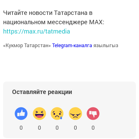
Читайте новости Татарстана в
национальном мессенджере MАХ:
https://max.ru/tatmedia
«Кукмор Татарстан»
Telegram-каналга
язылыгыз
Оставляйте реакции
0
0
0
0
0