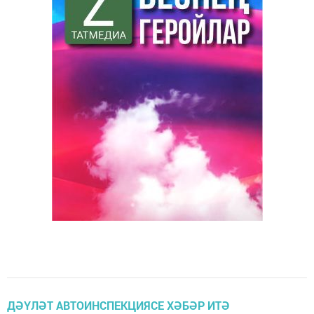
ДӘҮЛӘТ АВТОИНСПЕКЦИЯСЕ ХӘБӘР ИТӘ