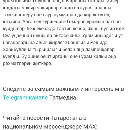
урам юлыбыз шуннан соң начарланып калды. Хәзер
юлдагы чокыр-чакырлар елдан-ел зурая, аларны
төзекләндерү өчен зур суммалар да кирәк түгел,
югыйсә. Узган ел күршедәге Гомәров урамын рәтләп
куйдылар, безнекенә дә тәртип керсә, яхшы булыр иде.
Сүз уңаеннан шуны да әйтәсе килә. Урамыбыздагы ут
баганаларына авыл җирлеге башлыгы Рәшидә
Хәбибуллина тырышлыгы белән яңа лампочкалар
куелды. Бу эшне оештырганы өчен урам халкы аңа
рәхмәтләрен җиткерә.
Следите за самым важным и интересным в
Telegram-канале
Татмедиа
Читайте новости Татарстана в
национальном мессенджере MАХ: