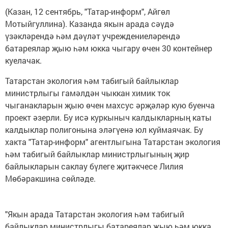
(Казан, 12 сентябрь, "Татар-информ", Айгөл
Мотыйгуллина). Казанда якын арада сәүдә
үзәкләрендә һәм дәүләт учреждениеләрендә
батареялар җыю һәм юкка чыгару өчен 30 контейнер
куелачак.
Татарстан экология һәм табигый байлыклар
министрлыгы гамәлдән чыккан химик ток
чыганакларын җыю өчен махсус әрҗәләр кую буенча
проект әзерли. Бу исә куркыныч калдыкларның каты
калдыклар полигонына эләгүенә юл куймаячак. Бу
хакта "Татар-информ" агентлыгына Татарстан экология
һәм табигый байлыклар министрлыгының җир
байлыкларын саклау бүлеге җитәкчесе Лилия
Мөбәракшина сөйләде.
"Якын арада Татарстан экология һәм табигый
байлыклар министрлыгы батареялар җыю һәм юкка