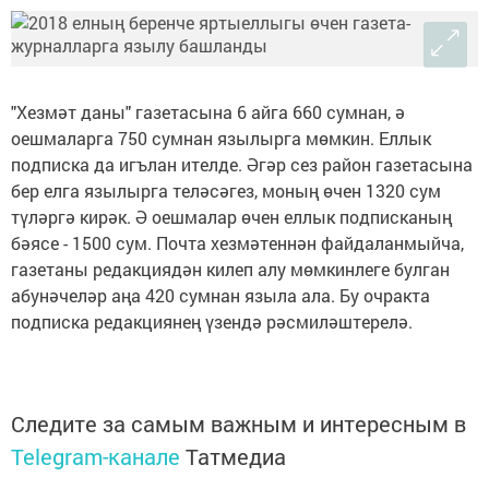
"Хезмәт даны" газетасына 6 айга 660 сумнан, ә
оешмаларга 750 сумнан язылырга мөмкин. Еллык
подписка да игълан ителде. Әгәр сез район газетасына
бер елга язылырга теләсәгез, моның өчен 1320 сум
түләргә кирәк. Ә оешмалар өчен еллык подписканың
бәясе - 1500 сум. Почта хезмәтеннән файдаланмыйча,
газетаны редакциядән килеп алу мөмкинлеге булган
абунәчеләр аңа 420 сумнан языла ала. Бу очракта
подписка редакциянең үзендә рәсмиләштерелә.
Следите за самым важным и интересным в
Telegram-канале
Татмедиа