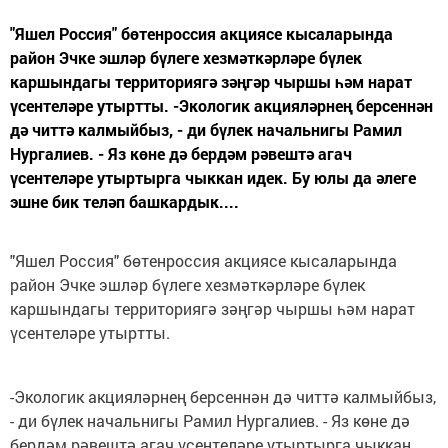
"Яшел Россия" бөтенроссия акциясе кысаларында
район Эчке эшләр бүлеге хезмәткәрләре бүлек
каршындагы территориягә зәңгәр чыршы һәм нарат
үсентеләре утыртты. -Экологик акцияләрнең берсеннән
дә читтә калмыйбыз, - ди бүлек начальнигы Рамил
Нургалиев. - Яз көне дә бердәм рәвештә агач
үсентеләре утыртырга чыккан идек. Бу юлы да әлеге
эшне бик теләп башкардык....
"Яшел Россия" бөтенроссия акциясе кысаларында
район Эчке эшләр бүлеге хезмәткәрләре бүлек
каршындагы территориягә зәңгәр чыршы һәм нарат
үсентеләре утыртты.
-Экологик акцияләрнең берсеннән дә читтә калмыйбыз,
- ди бүлек начальнигы Рамил Нургалиев. - Яз көне дә
бердәм рәвештә агач үсентеләре утыртырга чыккан