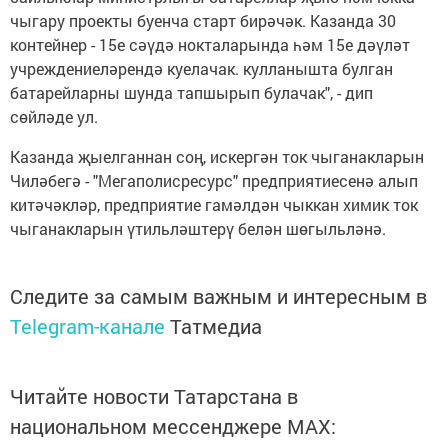
чыгару проекты буенча старт бирәчәк. Казанда 30
контейнер - 15е сәүдә нокталарында һәм 15е дәүләт
учреждениеләрендә куелачак. кулланышта булган
батарейларны шунда тапшырып булачак", - дип
сөйләде ул.
Казанда җыелганнан соң, искергән ток чыганакларын
Чиләбегә - "Мегаполисресурс" предприятиесенә алып
китәчәкләр, предприятие гамәлдән чыккан химик ток
чыганакларын үтильләштерү белән шөгыльләнә.
Следите за самым важным и интересным в
Telegram-канале
Татмедиа
Читайте новости Татарстана в
национальном мессенджере MАХ: