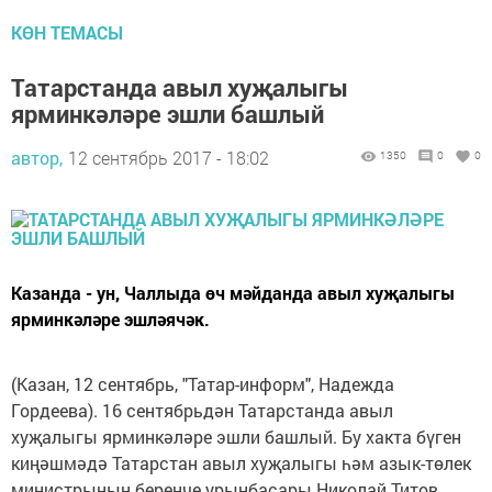
КӨН ТЕМАСЫ
Татарстанда авыл хуҗалыгы
ярминкәләре эшли башлый
автор,
12 сентябрь 2017 - 18:02
1350
0
0
Казанда - ун, Чаллыда өч мәйданда авыл хуҗалыгы
ярминкәләре эшләячәк.
(Казан, 12 сентябрь, "Татар-информ", Надежда
Гордеева). 16 сентябрьдән Татарстанда авыл
хуҗалыгы ярминкәләре эшли башлый. Бу хакта бүген
киңәшмәдә Татарстан авыл хуҗалыгы һәм азык-төлек
министрының беренче урынбасары Николай Титов