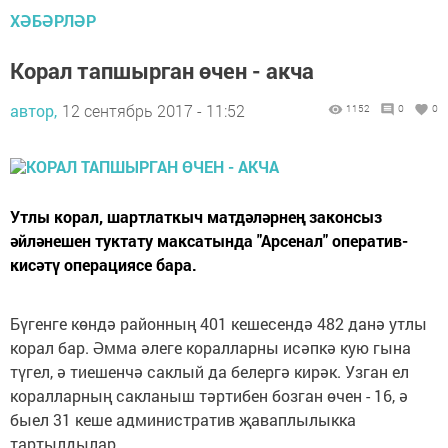
ХӘБӘРЛӘР
Корал тапшырган өчен - акча
автор,
12 сентябрь 2017 - 11:52
1152
0
0
Утлы корал, шартлаткыч матдәләрнең законсыз
әйләнешен туктату максатында "Арсенал" оператив-
кисәтү операциясе бара.
Бүгенге көндә районның 401 кешесендә 482 данә утлы
корал бар. Әмма әлеге коралларны исәпкә кую гына
түгел, ә тиешенчә саклый да белергә кирәк. Узган ел
коралларның сакланыш тәртибен бозган өчен - 16, ә
быел 31 кеше административ җаваплылыкка
тартылдылар.