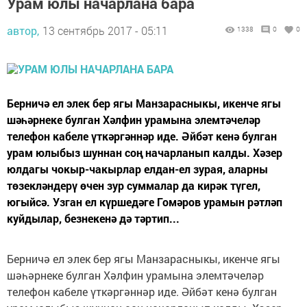
Урам юлы начарлана бара
автор,
13 сентябрь 2017 - 05:11
1338
0
0
Берничә ел элек бер ягы Манзарасныкы, икенче ягы
шәһәрнеке булган Хәлфин урамына элемтәчеләр
телефон кабеле үткәргәннәр иде. Әйбәт кенә булган
урам юлыбыз шуннан соң начарланып калды. Хәзер
юлдагы чокыр-чакырлар елдан-ел зурая, аларны
төзекләндерү өчен зур суммалар да кирәк түгел,
югыйсә. Узган ел күршедәге Гомәров урамын рәтләп
куйдылар, безнекенә дә тәртип...
Берничә ел элек бер ягы Манзарасныкы, икенче ягы
шәһәрнеке булган Хәлфин урамына элемтәчеләр
телефон кабеле үткәргәннәр иде. Әйбәт кенә булган