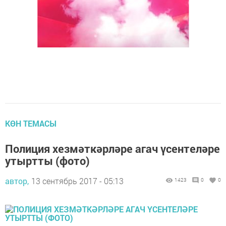
КӨН ТЕМАСЫ
Полиция хезмәткәрләре агач үсентеләре
утыртты (фото)
автор,
13 сентябрь 2017 - 05:13
1423
0
0