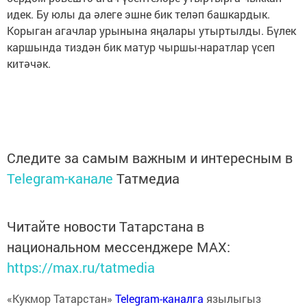
идек. Бу юлы да әлеге эшне бик теләп башкардык.
Корыган агачлар урынына яңалары утыртылды. Бүлек
каршында тиздән бик матур чыршы-наратлар үсеп
китәчәк.
Следите за самым важным и интересным в
Telegram-канале
Татмедиа
Читайте новости Татарстана в
национальном мессенджере MАХ:
https://max.ru/tatmedia
«Кукмор Татарстан»
Telegram-каналга
язылыгыз