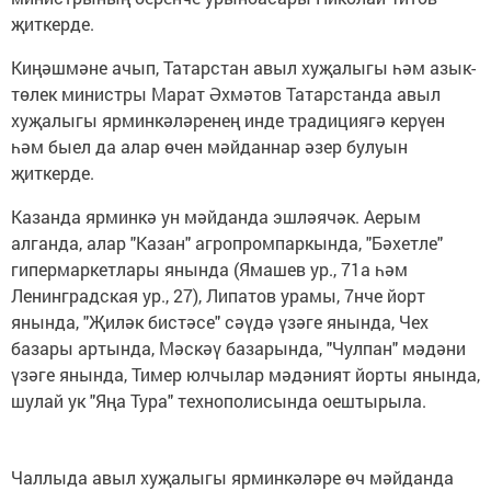
җиткерде.
Киңәшмәне ачып, Татарстан авыл хуҗалыгы һәм азык-
төлек министры Марат Әхмәтов Татарстанда авыл
хуҗалыгы ярминкәләренең инде традициягә керүен
һәм быел да алар өчен мәйданнар әзер булуын
җиткерде.
Казанда ярминкә ун мәйданда эшләячәк. Аерым
алганда, алар "Казан" агропромпаркында, "Бәхетле"
гипермаркетлары янында (Ямашев ур., 71а һәм
Ленинградская ур., 27), Липатов урамы, 7нче йорт
янында, "Җиләк бистәсе" сәүдә үзәге янында, Чех
базары артында, Мәскәү базарында, "Чулпан" мәдәни
үзәге янында, Тимер юлчылар мәдәният йорты янында,
шулай ук "Яңа Тура" технополисында оештырыла.
Чаллыда авыл хуҗалыгы ярминкәләре өч мәйданда