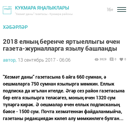
КУКМАРА ЯҢАЛЫКЛАРЫ
16+
"Хезмәт даны" газетасы - Кукмара районы
ХӘБӘРЛӘР
2018 елның беренче яртыеллыгы өчен
газета-журналларга язылу башланды
автор,
13 сентябрь 2017 - 06:06
3629
0
0
"Хезмәт даны" газетасына 6 айга 660 сумнан, ә
оешмаларга 750 сумнан язылырга мөмкин. Еллык
подписка да игълан ителде. Әгәр сез район газетасына
бер елга язылырга теләсәгез, моның өчен 1320 сум
түләргә кирәк. Ә оешмалар өчен еллык подписканың
бәясе - 1500 сум. Почта хезмәтеннән файдаланмыйча,
газетаны редакциядән килеп алу мөмкинлеге булган...