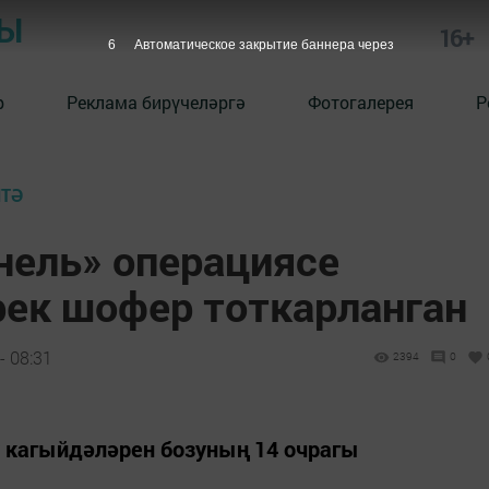
РЫ
16+
5
Автоматическое закрытие баннера через
р
Реклама бирүчеләргә
Фотогалерея
Р
ИТӘ
нель» операциясе
ек шофер тоткарланган
- 08:31
2394
0
 кагыйдәләрен бозуның 14 очрагы