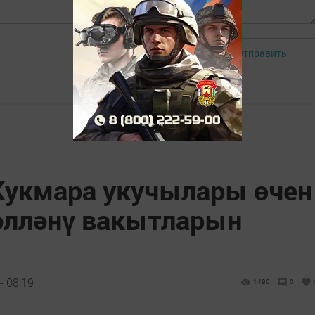
Отправить
Авторизоваться
Кукмара укучылары өчен
әлләнү вакытларын
- 08:19
1496
0