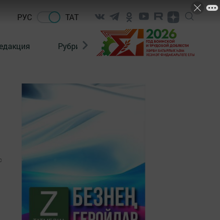
РУС
ТАТ
едакция
Рубрикалар
0