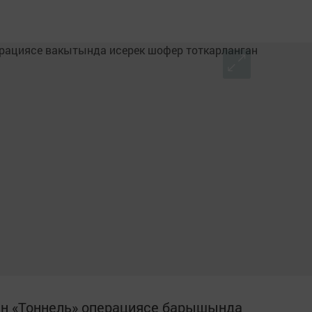
н «Тоннель» операциясе барышында