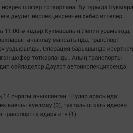
 исерек шофер тоткарлана. Бу турыда Кукмар
ге дәүләт инспекциясеннән хәбәр иттеләр.
ать 11.00гә кадәр Кукмараның Ленин урамында,
чракларын ачыклау максатында, транспорт
рү уздырылды. Операция барышында исерткеч
лган шофер тоткарланды. Аның транспорты
 дип сөйләделәр Дәүләт автоинспекциясендә.
 14 очрагы ачыкланган. Шулар арасында:
лек каешы куелмау (3), тукталыш кагыйдәсен
н транспортта идарә итү (1).