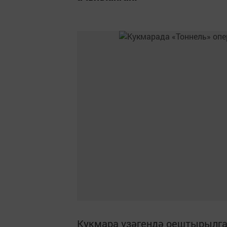
Кукмара үзәгендә оештырылга