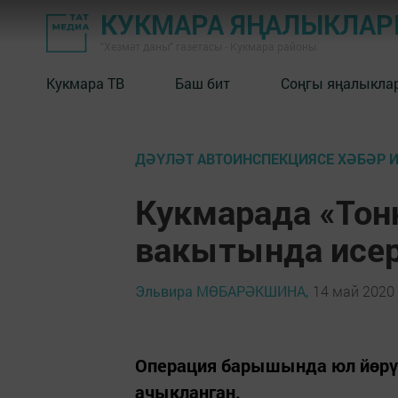
КУКМАРА ЯҢАЛЫКЛА
"Хезмәт даны" газетасы - Кукмара районы
Кукмара ТВ
Баш бит
Соңгы яңалыкла
ДӘҮЛӘТ АВТОИНСПЕКЦИЯСЕ ХӘБӘР 
Кукмарада «Тон
вакытында исер
Эльвира МӨБАРӘКШИНА,
14 май 2020 
Операция барышында юл йөрү
ачыкланган.