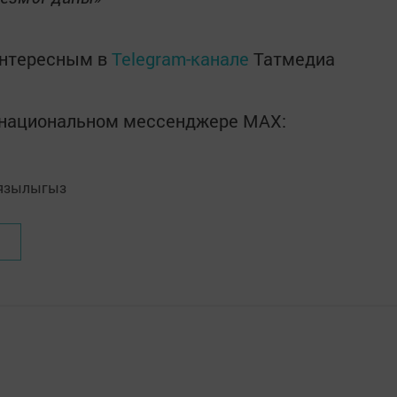
интересным в
Telegram-канале
Татмедиа
в национальном мессенджере MАХ:
язылыгыз