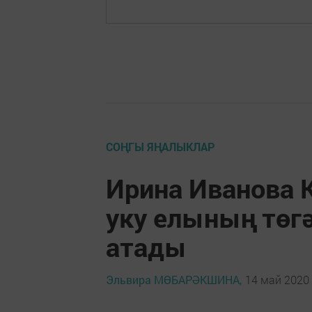
СОҢГЫ ЯҢАЛЫКЛАР
Ирина Иванова 
уку елының төг
атады
Эльвира МӨБАРӘКШИНА,
14 май 2020 