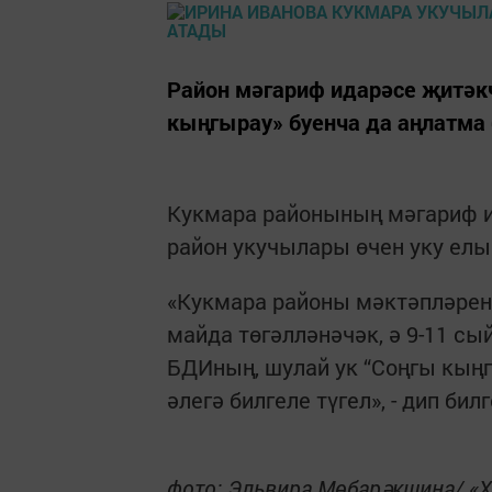
Район мәгариф идарәсе җитәк
кыңгырау» буенча да аңлатма 
Кукмара районының мәгариф и
район укучылары өчен уку елы
«Кукмара районы мәктәпләрен
майда төгәлләнәчәк, ә 9-11 с
БДИның, шулай ук “Соңгы кың
әлегә билгеле түгел», - дип би
фото: Эльвира Мөбарәкшина/ «