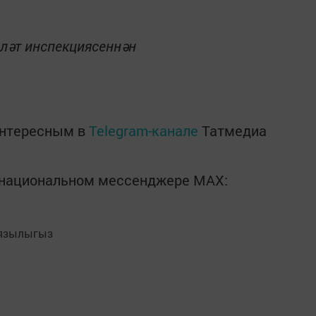
үләт инспекциясеннән
интересным в
Telegram-канале
Татмедиа
в национальном мессенджере MАХ:
язылыгыз