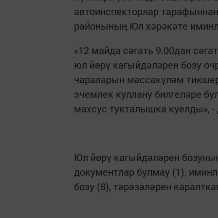
автоинспекторлар тарафыннан
районының Юл хәрәкәте иминле
«12 майда сәгать 9.00дан сәг
юл йөрү кагыйдәләрен бозу о
чараларын массакүләм тикше
эчемлек куллану билгеләре бу
махсус тукталышка куелды», -
Юл йөрү кагыйдәләрен бозуның
документлар булмау (1), имин
бозу (8), тәрәзәләрен каралтка