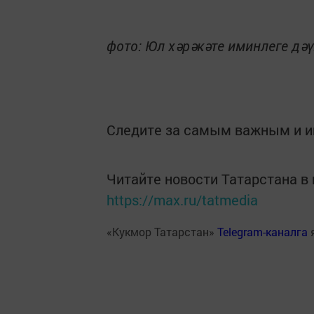
фото: Юл хәрәкәте иминлеге дә
Следите за самым важным и 
Читайте новости Татарстана 
https://max.ru/tatmedia
«Кукмор Татарстан»
Telegram-каналга