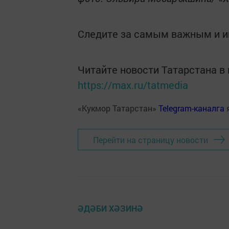
Следите за самым важным и 
Читайте новости Татарстана 
https://max.ru/tatmedia
«Кукмор Татарстан»
Telegram-каналга
Перейти на страницу новости
ӘДӘБИ ХӘЗИНӘ