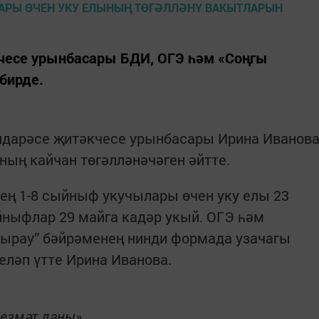
чесе урынбасары БДИ, ОГЭ һәм «Соңгы
бирде.
дарәсе җитәкчесе урынбасары Ирина Иванов
ның кайчан төгәлләнәчәген әйтте.
ең 1-8 сыйныф укучылары өчен уку елы 23
ыйныфлар 29 майга кадәр укый. ОГЭ һәм
гырау” бәйрәменең нинди формада узачагы
лгеләп үтте Ирина Иванова.
Хезмәт даны»