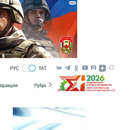
РУС
ТАТ
едакция
Рубрикалар