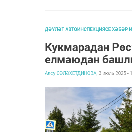
ДӘҮЛӘТ АВТОИНСПЕКЦИЯСЕ ХӘБӘР 
Кукмарадан Рөс
елмаюдан баш
Алсу СӘЛӘХЕТДИНОВА,
3 июль 2025 - 