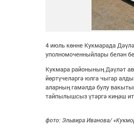
4 июль көнне Кукмарада Дәүлә
уполномоченныйлары белән бе
Кукмара районының Дәүләт ав
йөртүчеләргә юлга чыгар алд
аларның гамәлдә булу вакытын
тайпылышсыз үтәргә киңәш ит
фото: Эльвира Иванова/ «Кукм