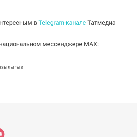
интересным в
Telegram-канале
Татмедиа
в национальном мессенджере MАХ:
язылыгыз