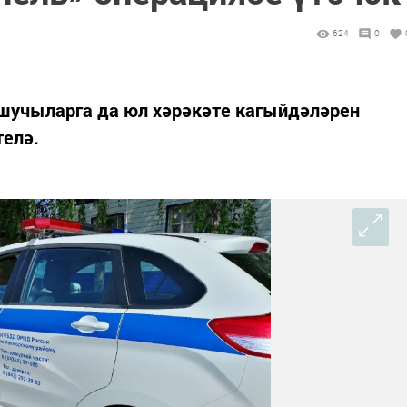
624
0
шучыларга да юл хәрәкәте кагыйдәләрен
елә.