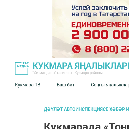
КУКМАРА ЯҢАЛЫКЛА
"Хезмәт даны" газетасы - Кукмара районы
Кукмара ТВ
Баш бит
Соңгы яңалыкла
ДӘҮЛӘТ АВТОИНСПЕКЦИЯСЕ ХӘБӘР 
Кукмарада «Тон