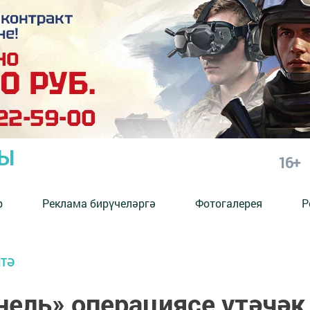
РЫ
16+
р
Реклама бирүчеләргә
Фотогалерея
Р
ИТӘ
нель» операциясе үтәчәк