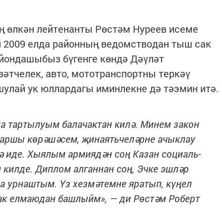
ң өлкән лейтенанты Рөстәм Нуреев исеме
2009 елда районның ведомстводан тыш сак
айондашыбыз бүгенге көндә Дәүләт
зәтчелек, авто, мототранспортны теркәү
шулай ук юллардагы иминлекне дә тәэмин итә.
на тартылуым балачактан килә. Минем закон
каршы көрәшәсем, җинаятьчеләрне ачыклау
 иде. Хыялым армиядән соң Казан социаль-
килде. Диплом алганнан соң, Эчке эшләр
 урнаштым. Үз хезмәтемне яратып, күңел
ак елмаюдан башлыйм», — ди Рөстәм Роберт