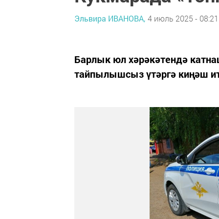
Эльвира ИВАНОВА,
4 июль 2025 - 08:21
Барлык юл хәрәкәтендә катна
тайпылышсыз үтәргә киңәш ит