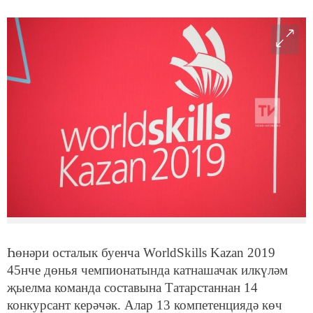
Һөнәри осталык буенча WorldSkills Kazan 2019
45нче дөнья чемпионатында катнашачак илкүләм
җыелма команда составына Татарстаннан 14
конкурсант керәчәк. Алар 13 компетенциядә көч