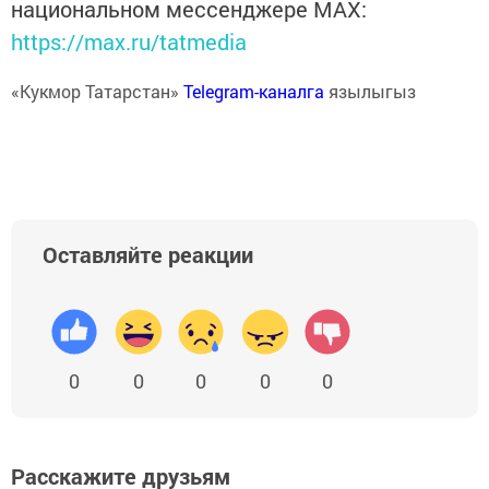
национальном мессенджере MАХ:
https://max.ru/tatmedia
«Кукмор Татарстан»
Telegram-каналга
язылыгыз
Оставляйте реакции
0
0
0
0
0
Расскажите друзьям