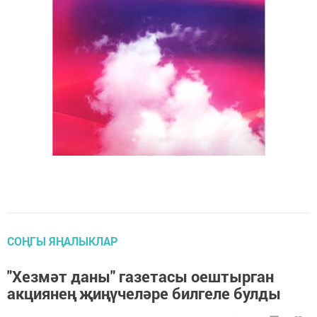
СОҢГЫ ЯҢАЛЫКЛАР
"Хезмәт даны" газетасы оештырган
акциянең җиңүчеләре билгеле булды