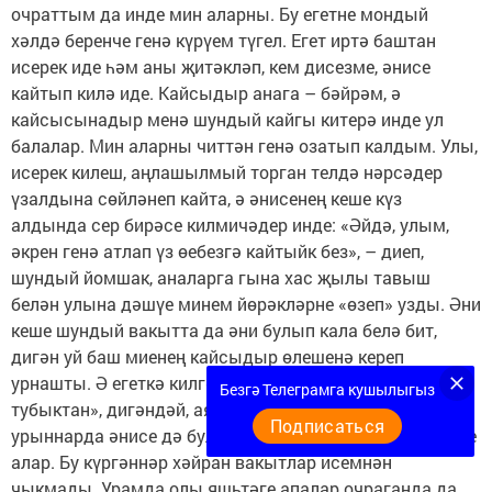
очраттым да инде мин аларны. Бу егетне мондый
хәлдә беренче генә күрүем түгел. Егет иртә баштан
исерек иде һәм аны җитәкләп, кем дисезме, әнисе
кайтып килә иде. Кайсыдыр анага – бәйрәм, ә
кайсысынадыр менә шундый кайгы китерә инде ул
балалар. Мин аларны читтән генә озатып калдым. Улы,
исерек килеш, аңлашылмый торган телдә нәрсәдер
үзалдына сөйләнеп кайта, ә әнисенең кеше күз
алдында сер бирәсе килмичәдер инде: «Әйдә, улым,
әкрен генә атлап үз өебезгә кайтыйк без», – диеп,
шундый йомшак, аналарга гына хас җылы тавыш
белән улына дәшүе минем йөрәкләрне «өзеп» узды. Әни
кеше шундый вакытта да әни булып кала белә бит,
дигән уй баш миенең кайсыдыр өлешенә кереп
урнашты. Ә егеткә килгәндә, «исереккә дөнья
Безгә Телеграмга кушылыгыз
тубыктан», дигәндәй, аякларын көчкә сөйрәп, кайбер
Подписаться
урыннарда әнисе дә булышкалап, юлларын дәвам итте
алар. Бу күргәннәр хәйран вакытлар исемнән
чыкмады. Урамда олы яшьтәге апалар очраганда да