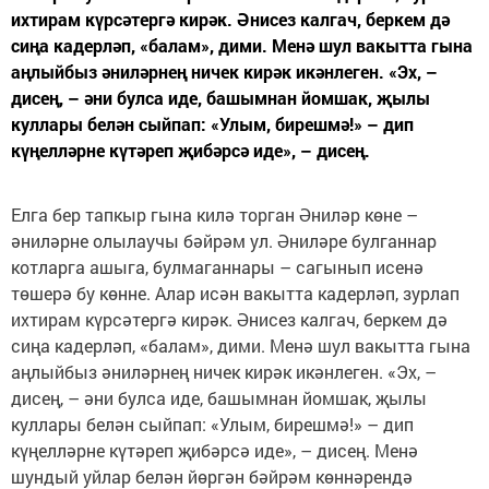
ихтирам күрсәтергә кирәк. Әнисез калгач, беркем дә
сиңа кадерләп, «балам», дими. Менә шул вакытта гына
аңлыйбыз әниләрнең ничек кирәк икәнлеген. «Эх, –
дисең, – әни булса иде, башымнан йомшак, җылы
куллары белән сыйпап: «Улым, бирешмә!» – дип
күңелләрне күтәреп җибәрсә иде», – дисең.
Елга бер тапкыр гына килә торган Әниләр көне –
әниләрне олылаучы бәйрәм ул. Әниләре булганнар
котларга ашыга, булмаганнары – сагынып исенә
төшерә бу көнне. Алар исән вакытта кадерләп, зурлап
ихтирам күрсәтергә кирәк. Әнисез калгач, беркем дә
сиңа кадерләп, «балам», дими. Менә шул вакытта гына
аңлыйбыз әниләрнең ничек кирәк икәнлеген. «Эх, –
дисең, – әни булса иде, башымнан йомшак, җылы
куллары белән сыйпап: «Улым, бирешмә!» – дип
күңелләрне күтәреп җибәрсә иде», – дисең. Менә
шундый уйлар белән йөргән бәйрәм көннәрендә