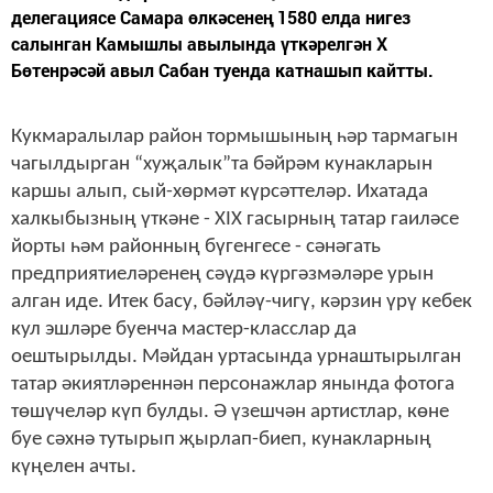
делегациясе Самара өлкәсенең 1580 елда нигез
салынган Камышлы авылында үткәрелгән X
Бөтенрәсәй авыл Сабан туенда катнашып кайтты.
Кукмаралылар район тормышының һәр тармагын
чагылдырган “хуҗалык”та бәйрәм кунакларын
каршы алып, сый-хөрмәт күрсәттеләр. Ихатада
халкыбызның үткәне - XIX гасырның татар гаиләсе
йорты һәм районның бүгенгесе - сәнәгать
предприятиеләренең сәүдә күргәзмәләре урын
алган иде. Итек басу, бәйләү-чигү, кәрзин үрү кебек
кул эшләре буенча мастер-класслар да
оештырылды. Мәйдан уртасында урнаштырылган
татар әкиятләреннән персонажлар янында фотога
төшүчеләр күп булды. Ә үзешчән артистлар, көне
буе сәхнә тутырып җырлап-биеп, кунакларның
күңелен ачты.