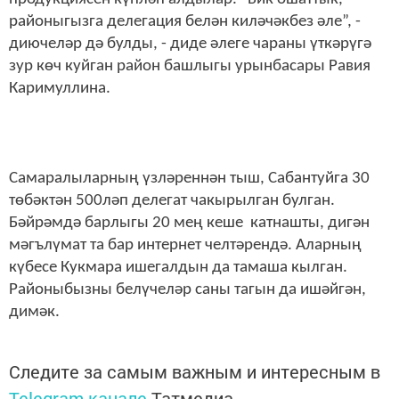
районыгызга делегация белән киләчәкбез әле”, -
диючеләр дә булды, - диде әлеге чараны үткәрүгә
зур көч куйган район башлыгы урынбасары Равия
Каримуллина.
Самаралыларның үзләреннән тыш, Сабантуйга 30
төбәктән 500ләп делегат чакырылган булган.
Бәйрәмдә барлыгы 20 мең кеше катнашты, дигән
мәгълүмат та бар интернет челтәрендә. Аларның
күбесе Кукмара ишегалдын да тамаша кылган.
Районыбызны белүчеләр саны тагын да ишәйгән,
димәк.
Следите за самым важным и интересным в
Telegram-канале
Татмедиа