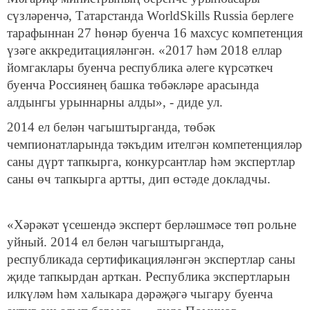
сүзләренчә, Татарстанда WorldSkills Russia берлеге
тарафыннан 27 һөнәр буенча 16 махсус компетенция
үзәге аккредитацияләнгән. «2017 һәм 2018 еллар
йомгаклары буенча республика әлеге күрсәткеч
буенча Россиянең башка төбәкләре арасында
алдынгы урыннарны алды», - диде ул.
2014 ел белән чагыштырганда, төбәк
чемпионатларында тәкъдим ителгән компетенцияләр
саны дүрт тапкырга, конкурсантлар һәм экспертлар
саны өч тапкырга артты, дип өстәде докладчы.
«Хәрәкәт үсешендә эксперт берләшмәсе төп рольне
уйный. 2014 ел белән чагыштырганда,
республикада сертификацияләнгән экспертлар саны
җиде тапкырдан арткан. Республика экспертларын
илкүләм һәм халыкара дәрәҗәгә чыгару буенча