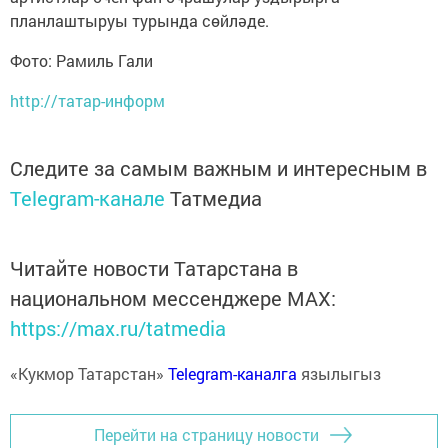
планлаштыруы турында сөйләде.
Фото: Рамиль Гали
http://татар-информ
Следите за самым важным и интересным в
Telegram-канале
Татмедиа
Читайте новости Татарстана в
национальном мессенджере MАХ:
https://max.ru/tatmedia
«Кукмор Татарстан»
Telegram-каналга
язылыгыз
Перейти на страницу новости