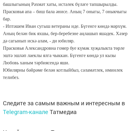
башлыгының Рәхмәт хаты, истәлек бүләге тапшырылды.
Прасковья апа – биш бала әнисе. Аның 7 оныгы, 7 оныкчыгы
бар.
- Иптәшем Иван сугыш ветераны иде. Бүгенге көндә мәрхүм.
Аның белән бик яхшы, бер-беребезне аңлашып яшәдек. Хәзер
дә сагынып искә алам, - ди юбиляр.
Прасковья Александровна гомер буе күмәк хуҗалыкта төрле
эштә эшләп лаеклы ялга чыккан. Бүгенге көндә ул кызы
Любовь ханым тәрбиясендә яши.
Юбилярны бәйрәме белән котлыйбыз, сәламәтлек, иминлек
телибез.
Следите за самым важным и интересным в
Telegram-канале
Татмедиа