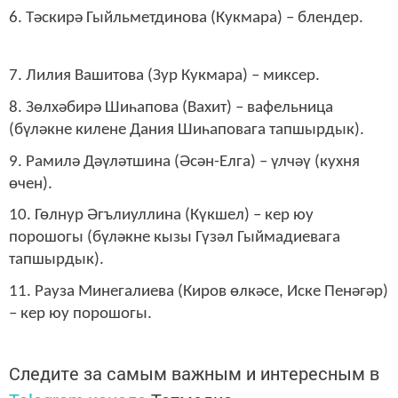
6. Тәскирә Гыйльметдинова (Кукмара) – блендер.
7. Лилия Вашитова (Зур Кукмара) – миксер.
8. Зөлхәбирә Шиһапова (Вахит) – вафельница
(бүләкне килене Дания Шиһаповага тапшырдык).
9. Рамилә Дәүләтшина (Әсән-Елга) – үлчәү (кухня
өчен).
10. Гөлнур Әгълиуллина (Күкшел) – кер юу
порошогы (бүләкне кызы Гүзәл Гыймадиевага
тапшырдык).
11. Рауза Минегалиева (Киров өлкәсе, Иске Пенәгәр)
– кер юу порошогы.
Следите за самым важным и интересным в