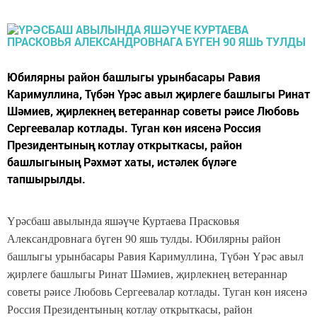
Юбилярны район башлыгы урынбасары Равия
Каримуллина, Түбән Үрәс авыл җирлеге башлыгы Ринат
Шәмиев, җирлекнең ветераннар советы рәисе Любовь
Сергеевалар котлады. Туган көн иясенә Россия
Президентының котлау открыткасы, район
башлыгының Рәхмәт хаты, истәлек бүләге
тапшырылды.
Үрәсбаш авылында яшәүче Куртаева Прасковья
Александровнага бүген 90 яшь тулды. Юбилярны район
башлыгы урынбасары Равия Каримуллина, Түбән Үрәс авыл
җирлеге башлыгы Ринат Шәмиев, җирлекнең ветераннар
советы рәисе Любовь Сергеевалар котлады. Туган көн иясенә
Россия Президентының котлау открыткасы, район