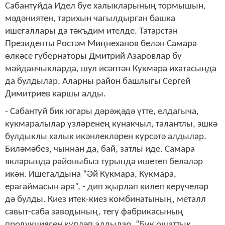
Сабантуйда Идел буе халыкларының тормышын,
мәдәниятен, тарихын чагылдырган башка
ишегаллары да тәкъдим ителде. Татарстан
Президенты Рөстәм Миңнеханов белән Самара
өлкәсе губернаторы Дмитрий Азаровлар бу
мәйданчыкларда, шул исәптән Кукмара ихатасында
да булдылар. Аларны район башлыгы Сергей
Димитриев каршы алды.
- Сабантуй бик югары дәрәҗәдә үтте, елдагыча,
кукмаралылар үзләренең кунакчыл, талантлы, эшкә
булдыклы халык икәнлекләрен күрсәтә алдылар.
Биләмәбез, чыннан да, бай, затлы иде. Самара
якларында районыбыз турында ишетеп беләләр
икән. Ишегалдына “Әй Кукмара, Кукмара,
ерагаймасын ара”, - дип җырлап килеп керүчеләр
дә булды. Киез итек-киез комбинатының, металл
савыт-саба заводының, тегү фабрикасының
продукциясен күпләп алдылар. “Бик ошаттык,