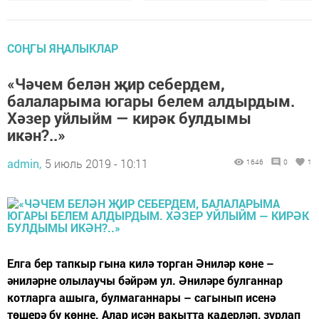
СОҢГЫ ЯҢАЛЫКЛАР
«Чәчем белән җир себердем,
балаларыма югары белем алдырдым.
Хәзер уйлыйм — кирәк булдымы
икән?..»
admin,
5 июль 2019 - 10:11
1646
0
1
Елга бер тапкыр гына килә торган Әниләр көне –
әниләрне олылаучы бәйрәм ул. Әниләре булганнар
котларга ашыга, булмаганнары – сагынып исенә
төшерә бу көнне. Алар исән вакытта кадерләп, зурлап