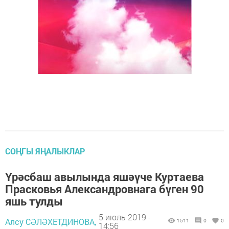
СОҢГЫ ЯҢАЛЫКЛАР
Үрәсбаш авылында яшәүче Куртаева
Прасковья Александровнага бүген 90
яшь тулды
5 июль 2019 -
Алсу СӘЛӘХЕТДИНОВА,
1511
0
0
14:56