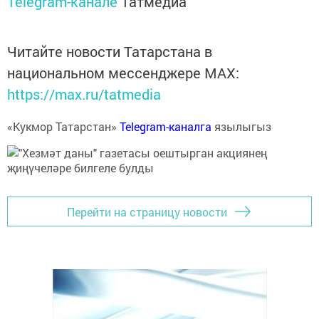
Telegram-канале
Татмедиа
Читайте новости Татарстана в
национальном мессенджере MАХ:
https://max.ru/tatmedia
«Кукмор Татарстан»
Telegram-каналга
язылыгыз
Перейти на страницу новости