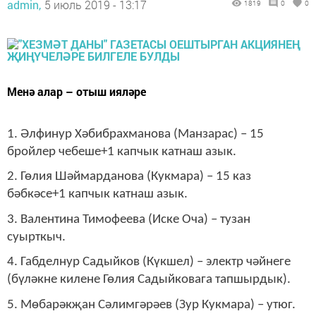
admin,
5 июль 2019 - 13:17
1819
0
0
Менә алар – отыш ияләре
1. Әлфинур Хәбибрахманова (Манзарас) – 15
бройлер чебеше+1 капчык катнаш азык.
2. Гөлия Шәймарданова (Кукмара) – 15 каз
бәбкәсе+1 капчык катнаш азык.
3. Валентина Тимофеева (Иске Оча) – тузан
суырткыч.
4. Габделнур Садыйков (Күкшел) – электр чәйнеге
(бүләкне килене Гөлия Садыйковага тапшырдык).
5. Мөбарәкҗан Сәлимгәрәев (Зур Кукмара) – утюг.