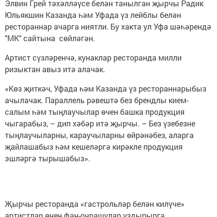
Элвин Грей тәхәлләүсе белән танылган җырчы Радик
Юльякшин Казанда һәм Уфада үз лейблы белән
рестораннар ачарга ниятли. Бу хакта ул Уфа шәһәрендә
"МК" сайтына сөйләгән.
Артист сүзләренчә, кунаклар ресторанда милли
ризыктан авыз итә алачак.
«Көз җиткәч, Уфада һәм Казанда үз рестораннарыбыз
ачылачак. Параллель рәвештә без брендлы кием-
салым һәм тыңлаучылар өчен башка продукция
чыгарабыз, – дип хәбәр итә җырчы. – Без үзебезне
тыңлаучыларны, караучыларны өйрәнәбез, аларга
җайлашабыз һәм кешеләргә кирәкле продукция
эшләргә тырышабыз».
Җырчы ресторанда «гастрольләр белән килүче»
артистлар өчен фан-очрашулар уздырырга