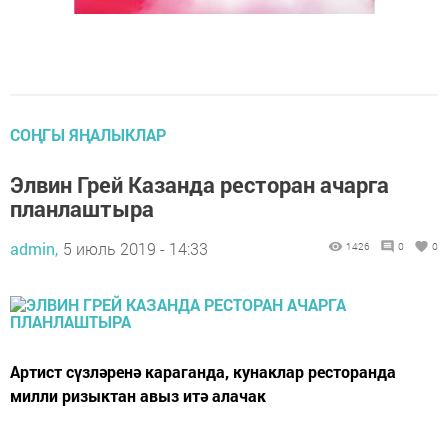
СОҢГЫ ЯҢАЛЫКЛАР
Элвин Грей Казанда ресторан ачарга
планлаштыра
admin,
5 июль 2019 - 14:33
1426
0
0
Артист сүзләренә караганда, кунаклар ресторанда
милли ризыктан авыз итә алачак