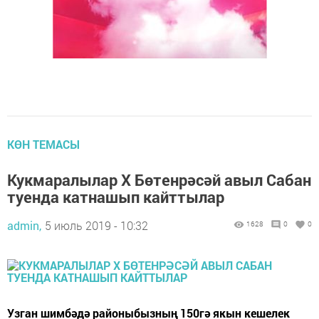
КӨН ТЕМАСЫ
Кукмаралылар X Бөтенрәсәй авыл Сабан
туенда катнашып кайттылар
admin,
5 июль 2019 - 10:32
1628
0
0
Узган шимбәдә районыбызның 150гә якын кешелек