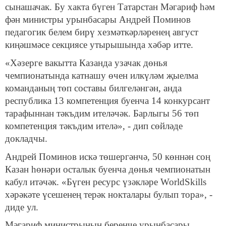
сынашачак. Бу хакта бүген Татарстан Мәгариф һәм
фән министры урынбасары Андрей Поминов
педагогик белем бирү хезмәткәрләренең август
киңәшмәсе секциясе утырышында хәбәр итте.
«Хәзерге вакытта Казанда узачак дөнья
чемпионатында катнашу өчен илкүләм җыелма
команданың төп составы билгеләнгән, анда
республика 13 компетенция буенча 14 конкурсант
тарафыннан тәкъдим ителәчәк. Барлыгы 56 төп
компетенция тәкъдим ителә», - дип сөйләде
докладчы.
Андрей Поминов искә төшергәнчә, 50 көннән соң
Казан һөнәри осталык буенча дөнья чемпионатын
кабул итәчәк. «Бүген ресурс үзәкләре WorldSkills
хәрәкәте үсешенең терәк нокталары булып тора», -
диде ул.
Мәгариф министрының беренче урынбасары