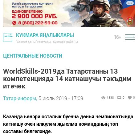
КУКМАРА ЯҢАЛЫКЛАРЫ
16+
"Хезмәт даны" газетасы - Кукмара районы
ЦЕНТРАЛЬНЫЕ НОВОСТИ
WorldSkills-2019да Татарстанны 13
компетенциядә 14 катнашучы тәкъдим
итәчәк
Татар-информ,
5 июль 2019 - 17:09
1338
0
0
Казанда һөнәри осталык буенча дөнья чемпионатында
катнашу өчен илкүләм җыелма команданың төп
составы билгеләнде.