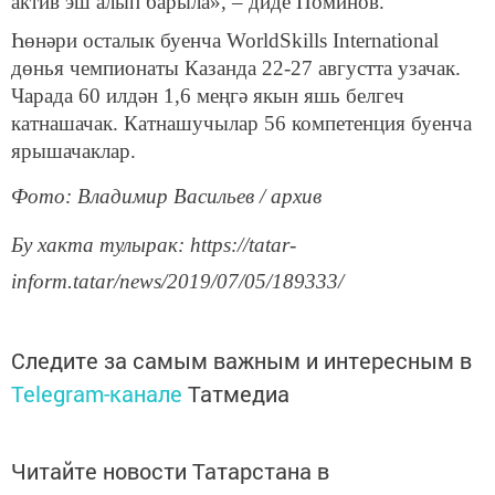
актив эш алып барыла», – диде Поминов.
Һөнәри осталык буенча WorldSkills International
дөнья чемпионаты Казанда 22-27 августта узачак.
Чарада 60 илдән 1,6 меңгә якын яшь белгеч
катнашачак. Катнашучылар 56 компетенция буенча
ярышачаклар.
Фото: Владимир Васильев / архив
Бу хакта тулырак: https://tatar-
inform.tatar/news/2019/07/05/189333/
Следите за самым важным и интересным в
Telegram-канале
Татмедиа
Читайте новости Татарстана в