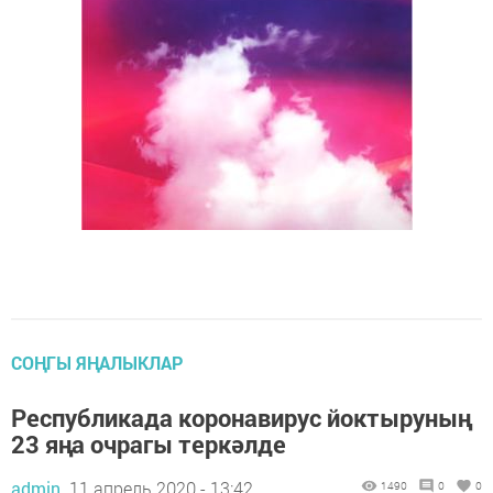
СОҢГЫ ЯҢАЛЫКЛАР
Республикада коронавирус йоктыруның
23 яңа очрагы теркәлде
admin,
11 апрель 2020 - 13:42
1490
0
0