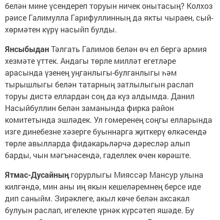
белән мине үсендереп торуын ничек онытасың? Колхоз
рәисе Галимулла Гарифуллинның да якты чыраен, сый-
хөрмәтен күрү насыйп булды.
Янсыбыдан
Тәлгать Галимов белән өч ел бергә армия
хезмәте үттек. Андагы төрле милләт егетләре
арасында үзенең уңганлыгы-булганлыгы һәм
тырышлыгы белән татарның затлылыгын раслап
торуы дистә еллардан соң да күз алдымда. Данил
Насыйбуллин белән заманында фирка район
комитетында эшләдек. Ул гомеренең соңгы елларында
изге динебезне хәзерге буыннарга җиткерү өлкәсендә
төрле авылларда фидакарьләрчә дәресләр алып
барды, чын мәгънәсендә, гаделлек өчен көрәште.
Ятмас-Дусайның
горурлыгы Мияссәр Мансур улына
килгәндә, мин аны иң якын кешеләремнең берсе иде
дип саныйм. Зирәклеге, акыл көче белән аксакал
булуын раслап, игелекле үрнәк күрсәтеп яшәде. Бу