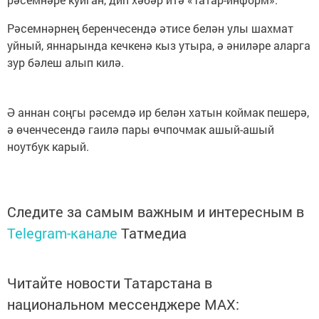
Рәсемнәрнең беренчесендә әтисе белән улы шахмат
уйный, яннарында кечкенә кыз утыра, ә әниләре аларга
зур бәлеш алып килә.
Ә аннан соңгы рәсемдә ир белән хатын коймак пешерә,
ә өченчесендә гаилә пары өчпочмак ашый-ашый
ноутбук карый.
Следите за самым важным и интересным в
Telegram-канале
Татмедиа
Читайте новости Татарстана в
национальном мессенджере MАХ: