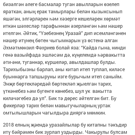
бизәлгән әлеге басмалар туган авылларын өзелеп
яраткан, аның ерак тамырлары белән кызыксынып
яшәгән, элгәрләрен һәм хәзерге кешеләрен хөрмәт
иткән шәхесләр тарафыннан әзерләнгән һәм нәшер
ителгән. Әйтик, “Үзебезнең Уразай” дип исемләнгәнен
нәшер итүнең бөтен чыгымнарын үз өстенә алган
Әхмәтмөнзил Фәхриев болай яза: “Кайда гына, нинди
генә вазыйфада эшләсәм дә, күңелемдә һәрвакытта
әти-әни, туганнар, күршеләр, авылдашлар булды.
Тарихыбызны барлап, аны китап итеп туплап, киләсе
буыннарга тапшыруны изге бурычым итеп саныйм.
Энҗе бөртекләредәй бөртекләп җыелган тарих,
үткәнебез һәм бүгенге көнебез, шул ук вакытта
киләчәгебез дә ул”. Бик тә дөрес әйтелгән бит. Бу
фикерләр тарих белән мавыгучыларның уртак
омтылышларын чагылдыра дияргә мөмкин.
2018 елның җәендә уразайлылар бу китапны тәкъдир
итү бәйрәмен бик зурлап уздырды. Чакырулы булсам