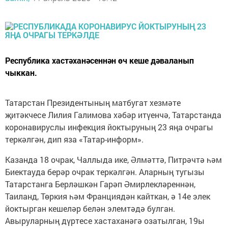
Республика хастәханәсеннән өч кеше дәваланып
чыккан.
Татарстан Президентының матбугат хезмәте
җитәкчесе Лилия Галимова хәбәр итүенчә, Татарстанда
коронавируслы инфекция йоктыруның 23 яңа очрагы
теркәлгән, дип яза «Татар-информ».
Казанда 18 очрак, Чаллыда ике, Әлмәттә, Питрәчтә һәм
Биектауда берәр очрак теркәлгән. Аларның тугызы
Татарстанга Берләшкән Гарәп Әмирлекләреннән,
Таиланд, Төркия һәм Франциядән кайткан, ә 14е элек
йоктырган кешеләр белән элемтәдә булган.
Авыруларның дүртесе хастаханәгә озатылган, 19ы