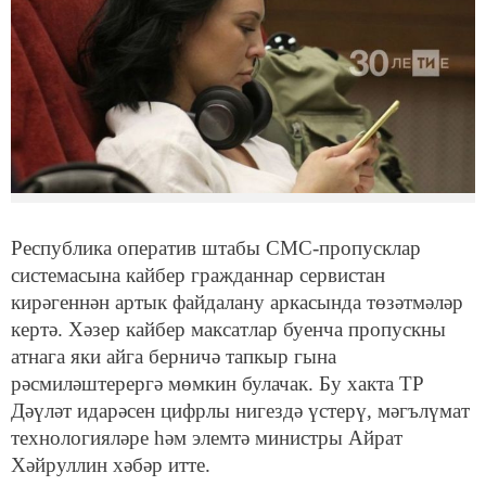
Республика оператив штабы СМС-пропусклар
системасына кайбер гражданнар сервистан
кирәгеннән артык файдалану аркасында төзәтмәләр
кертә. Хәзер кайбер максатлар буенча пропускны
атнага яки айга берничә тапкыр гына
рәсмиләштерергә мөмкин булачак. Бу хакта ТР
Дәүләт идарәсен цифрлы нигездә үстерү, мәгълүмат
технологияләре һәм элемтә министры Айрат
Хәйруллин хәбәр итте.