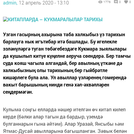
admin,
12 апрель 2020 - 13:10
1776
0
0
Узган гасырның ахырына таба халкыбыз үз тарихын
барлауга нык игътибар итә башлады. Бу игелекле
эзләнүләргә туган төбәгебездәге Кукмара зыялылары
да кушылып китүе күңелне аеруча сөендерә. Бер тамчы
суда кояш чагыла алгандай, бер авылның үткәне дә
халкыбызның олы тарихының бер гыйбрәтле
кишәрлеге була ала. Ул авыллар үзләренең гомерендә
вакыт барышының нинди генә хәл-әхвәлләрен
сеңдермәгән.
Кулыма соңгы елларда нәшер ителгән өч китап килеп
керде (бәлки алар тагын да бардыр, үземдә
булганнарын гына әйтәм). Алар Уразай, Янсыбы һәм
Ятмас-Дусай авылларына багышланган. Зәвык белән