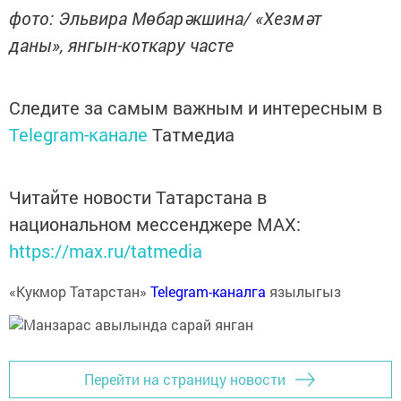
фото: Эльвира Мөбарәкшина/ «Хезмәт
даны», янгын-коткару часте​​​​​​​
Следите за самым важным и интересным в
Telegram-канале
Татмедиа
Читайте новости Татарстана в
национальном мессенджере MАХ:
https://max.ru/tatmedia
«Кукмор Татарстан»
Telegram-каналга
язылыгыз
Перейти на страницу новости