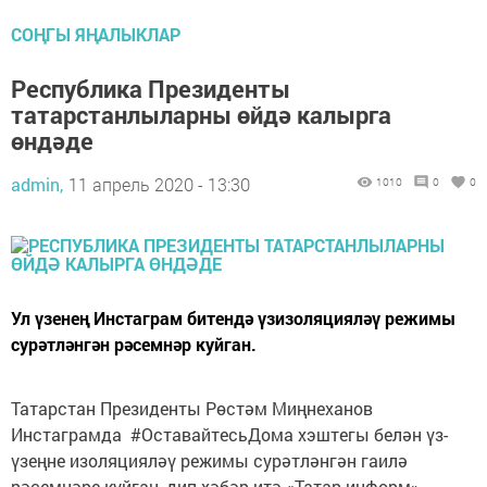
СОҢГЫ ЯҢАЛЫКЛАР
Республика Президенты
татарстанлыларны өйдә калырга
өндәде
admin,
11 апрель 2020 - 13:30
1010
0
0
Ул үзенең Инстаграм битендә үзизоляцияләү режимы
сурәтләнгән рәсемнәр куйган.
Татарстан Президенты Рөстәм Миңнеханов
Инстаграмда #ОставайтесьДома хэштегы белән үз-
үзеңне изоляцияләү режимы сурәтләнгән гаилә
рәсемнәре куйган, дип хәбәр итә «Татар-информ».