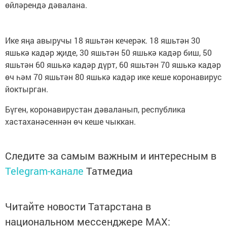
өйләрендә дәвалана.
Ике яңа авыручы 18 яшьтән кечерәк. 18 яшьтән 30
яшькә кадәр җиде, 30 яшьтән 50 яшькә кадәр биш, 50
яшьтән 60 яшькә кадәр дүрт, 60 яшьтән 70 яшькә кадәр
өч һәм 70 яшьтән 80 яшькә кадәр ике кеше коронавирус
йоктырган.
Бүген, коронавирустан дәваланып, республика
хастаханәсеннән өч кеше чыккан.
Следите за самым важным и интересным в
Telegram-канале
Татмедиа
Читайте новости Татарстана в
национальном мессенджере MАХ: