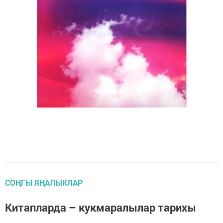
СОҢГЫ ЯҢАЛЫКЛАР
Китапларда – кукмаралылар тарихы