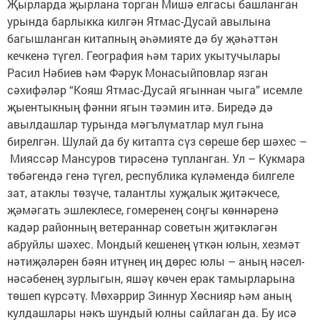
Җырларда җырлана торган Мишә елгасы башланган
урында барлыкка килгән Ятмас-Дусай авылына
багышланган китапның әһәмияте дә бу җәһәттән
кечкенә түгел. География һәм тарих укытучылары
Расил Нәбиев һәм Фәрук Монасыйповлар язган
сәхифәләр “Кояш Ятмас-Дусай ягыннан чыга” исемле
җыентыкның фәнни ягын тәэмин итә. Биредә дә
авылдашлар турында мәгълүматлар мул гына
бирелгән. Шулай да бу китапта сүз сөреше бер шәхес –
Мияссәр Мансуров тирәсенә тупланган. Ул – Кукмара
төбәгендә генә түгел, республика күләмендә билгеле
зат, атаклы төзүче, талантлы хуҗалык җитәкчесе,
җәмәгать эшлеклесе, гомеренең соңгы көннәренә
кадәр районның ветераннар советын җитәкләгән
абруйлы шәхес. Мондый кешенең үткән юлын, хезмәт
нәтиҗәләрен бәян итүнең иң дөрес юлы – аның нәсел-
нәсәбенең зурлыгын, яшәү көчен ерак тамырларына
төшеп күрсәтү. Мөхәррир Зиннур Хөснияр һәм аның
кулдашлары нәкъ шундый юлны сайлаган да. Бу исә