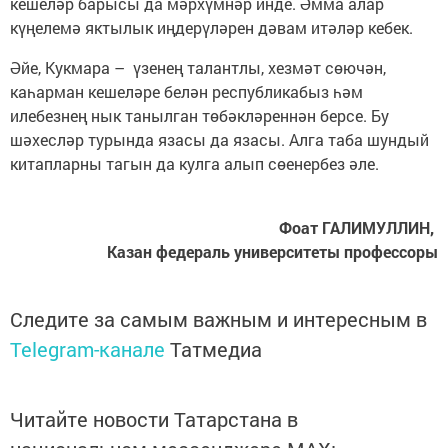
кешеләр барысы да мәрхүмнәр инде. Әмма алар
күңелемә яктылык иңдерүләрен дәвам итәләр кебек.
Әйе, Кукмара – үзенең талантлы, хезмәт сөючән,
каһарман кешеләре белән республикабыз һәм
илебезнең нык танылган төбәкләреннән берсе. Бу
шәхесләр турында язасы да язасы. Алга таба шундый
китапларны тагын да кулга алып сөенербез әле.
Фоат ГАЛИМУЛЛИН,
Казан федераль университеты профессоры
Следите за самым важным и интересным в
Telegram-канале
Татмедиа
Читайте новости Татарстана в