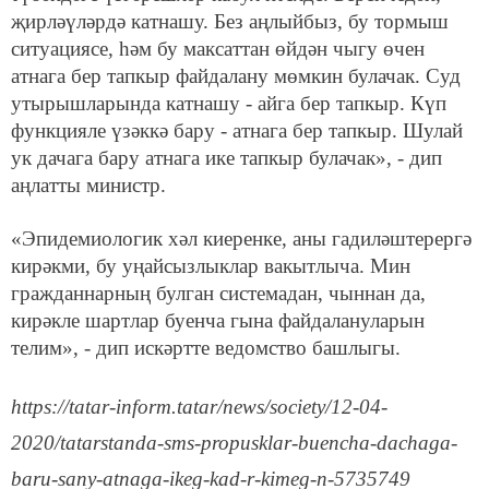
җирләүләрдә катнашу. Без аңлыйбыз, бу тормыш
ситуациясе, һәм бу максаттан өйдән чыгу өчен
атнага бер тапкыр файдалану мөмкин булачак. Суд
утырышларында катнашу - айга бер тапкыр. Күп
функцияле үзәккә бару - атнага бер тапкыр. Шулай
ук дачага бару атнага ике тапкыр булачак», - дип
аңлатты министр.
«Эпидемиологик хәл киеренке, аны гадиләштерергә
кирәкми, бу уңайсызлыклар вакытлыча. Мин
гражданнарның булган системадан, чыннан да,
кирәкле шартлар буенча гына файдалануларын
телим», - дип искәртте ведомство башлыгы.
https://tatar-inform.tatar/news/society/12-04-
2020/tatarstanda-sms-propusklar-buencha-dachaga-
baru-sany-atnaga-ikeg-kad-r-kimeg-n-5735749