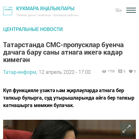
КУКМАРА ЯҢАЛЫКЛАРЫ
16+
"Хезмәт даны" газетасы - Кукмара районы
ЦЕНТРАЛЬНЫЕ НОВОСТИ
Татарстанда СМС-пропусклар буенча
дачага бару саны атнага икегә кадәр
кимегән
Татар-информ,
12 апрель 2020 - 17:00
1700
0
0
Күп функцияле үзәктә һәм җирләүләрдә атнага бер
тапкыр булырга, суд утырышларында айга бер тапкыр
катнашырга мөмкин булачак.