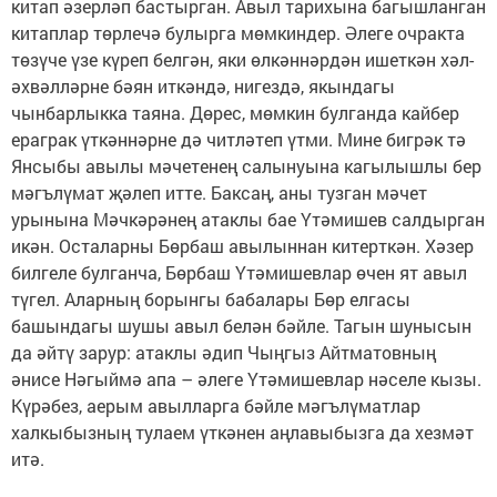
китап әзерләп бастырган. Авыл тарихына багышланган
китаплар төрлечә булырга мөмкиндер. Әлеге очракта
төзүче үзе күреп белгән, яки өлкәннәрдән ишеткән хәл-
әхвәлләрне бәян иткәндә, нигездә, якындагы
чынбарлыкка таяна. Дөрес, мөмкин булганда кайбер
ераграк үткәннәрне дә читләтеп үтми. Мине бигрәк тә
Янсыбы авылы мәчетенең салынуына кагылышлы бер
мәгълүмат җәлеп итте. Баксаң, аны тузган мәчет
урынына Мәчкәрәнең атаклы бае Үтәмишев салдырган
икән. Осталарны Бөрбаш авылыннан китерткән. Хәзер
билгеле булганча, Бөрбаш Үтәмишевлар өчен ят авыл
түгел. Аларның борынгы бабалары Бөр елгасы
башындагы шушы авыл белән бәйле. Тагын шунысын
да әйтү зарур: атаклы әдип Чыңгыз Айтматовның
әнисе Нәгыймә апа – әлеге Үтәмишевлар нәселе кызы.
Күрәбез, аерым авылларга бәйле мәгълүматлар
халкыбызның тулаем үткәнен аңлавыбызга да хезмәт
итә.