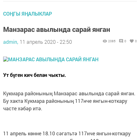
СОҢГЫ ЯҢАЛЫКЛАР
Манзарас авылында сарай янган
admin,
11 апрель 2020 - 22:50
2085
0
0
Ут бүген кич белән чыкты.
Кукмара районының Манзарас авылында сарай янган.
Бу хакта Кукмара районының 117нче янгын-коткару
часте хәбәр итә.
11 апрель көнне 18.10 сәгатьтә 117нче янгын-коткару