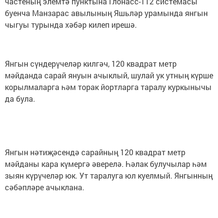
частеның элемтә пунктына Глонасс-112 системасы
буенча Манзарас авылының Яшьләр урамында янгын
чыгуы турында хәбәр килеп ирешә.
Янгын сүндерүчеләр килгәч, 120 квадрат метр
мәйданда сарай януын ачыклый, шулай ук утның күрше
корылмаларга һәм торак йортларга таралу куркынычы
да була.
Янгын нәтиҗәсендә сарайның 120 квадрат метр
мәйданы кара күмергә әверелә. Һәлак булучылар һәм
зыян күрүчеләр юк. Ут таралуга юл куелмый. Янгынның
сәбәпләре ачыклана.