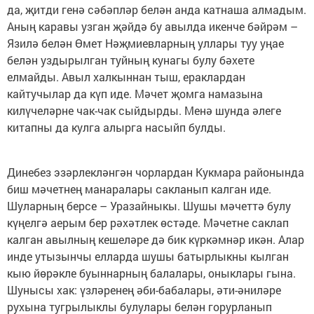
да, җитди генә сәбәпләр белән анда катнаша алмадым.
Аның каравы узган җәйдә бу авылда икенче бәйрәм –
Язилә белән Өмет Нәҗмиевларның уллары туу уңае
белән уздырылган туйның кунагы булу бәхете
елмайды. Авыл халкыннан тыш, ераклардан
кайтучылар да күп иде. Мәчет җомга намазына
килүчеләрне чак-чак сыйдырды. Менә шунда әлеге
китапны да кулга алырга насыйп булды.
Динебез эзәрлекләнгән чорлардан Кукмара районында
биш мәчетнең манаралары сакланып калган иде.
Шуларның берсе – Уразайныкы. Шушы мәчеттә булу
күңелгә аерым бер рәхәтлек өстәде. Мәчетне саклап
калган авылның кешеләре дә бик күркәмнәр икән. Алар
инде утызынчы елларда шушы батырлыкны кылган
кыю йөрәкле буыннарның балалары, оныклары гына.
Шунысы хак: үзләренең әби-бабалары, әти-әниләре
рухына тугрылыклы булулары белән горурланып