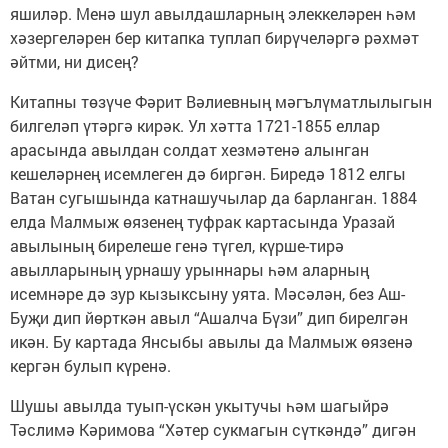
яшиләр. Менә шул авылдашларның элеккеләрен һәм
хәзергеләрен бер китапка туплап бирүчеләргә рәхмәт
әйтми, ни дисең?
Китапны төзүче Фәрит Вәлиевның мәгълүматлылыгын
билгеләп үтәргә кирәк. Ул хәтта 1721-1855 еллар
арасында авылдан солдат хезмәтенә алынган
кешеләрнең исемлеген дә биргән. Биредә 1812 елгы
Ватан сугышында катнашучылар да барланган. 1884
елда Малмыж өязенең туфрак картасында Уразай
авылының бирелеше генә түгел, күрше-тирә
авылларының урнашу урыннары һәм аларның
исемнәре дә зур кызыксыну уята. Мәсәлән, без Аш-
Буҗи дип йөрткән авыл “Ашалча Бүзи” дип бирелгән
икән. Бу картада Янсыбы авылы да Малмыж өязенә
кергән булып күренә.
Шушы авылда туып-үскән укытучы һәм шагыйрә
Тәслимә Кәримова “Хәтер сукмагын сүткәндә” дигән