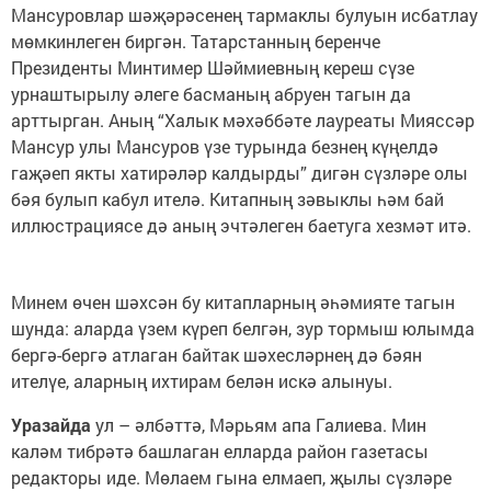
Мансуровлар шәҗәрәсенең тармаклы булуын исбатлау
мөмкинлеген биргән. Татарстанның беренче
Президенты Минтимер Шәймиевның кереш сүзе
урнаштырылу әлеге басманың абруен тагын да
арттырган. Аның “Халык мәхәббәте лауреаты Мияссәр
Мансур улы Мансуров үзе турында безнең күңелдә
гаҗәеп якты хатирәләр калдырды” дигән сүзләре олы
бәя булып кабул ителә. Китапның зәвыклы һәм бай
иллюстрациясе дә аның эчтәлеген баетуга хезмәт итә.
Минем өчен шәхсән бу китапларның әһәмияте тагын
шунда: аларда үзем күреп белгән, зур тормыш юлымда
бергә-бергә атлаган байтак шәхесләрнең дә бәян
ителүе, аларның ихтирам белән искә алынуы.
Уразайда
ул – әлбәттә, Мәрьям апа Галиева. Мин
каләм тибрәтә башлаган елларда район газетасы
редакторы иде. Мөлаем гына елмаеп, җылы сүзләре