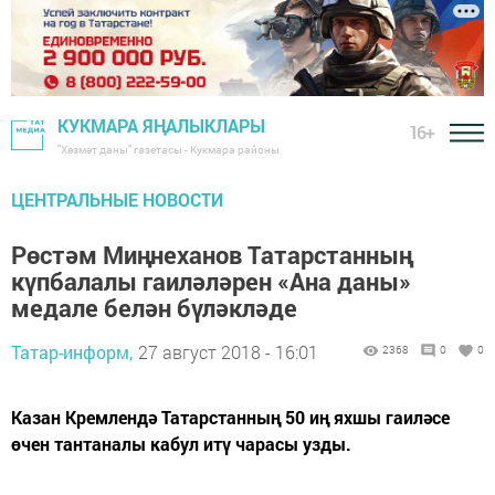
КУКМАРА ЯҢАЛЫКЛАРЫ
16+
"Хезмәт даны" газетасы - Кукмара районы
ЦЕНТРАЛЬНЫЕ НОВОСТИ
Рөстәм Миңнеханов Татарстанның
күпбалалы гаиләләрен «Ана даны»
медале белән бүләкләде
Татар-информ,
27 август 2018 - 16:01
2368
0
0
Казан Кремлендә Татарстанның 50 иң яхшы гаиләсе
өчен тантаналы кабул итү чарасы узды.