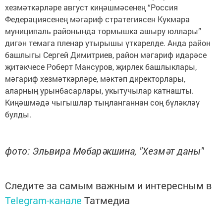
хезмәткәрләре август киңәшмәсенең “Россия
Федерациясенең мәгариф стратегиясен Кукмара
муниципаль районында тормышка ашыру юллары”
дигән темага пленар утырышы үткәрелде. Анда район
башлыгы Сергей Димитриев, район мәгариф идарәсе
җитәкчесе Роберт Мансуров, җирлек башлыклары,
мәгариф хезмәткәрләре, мәктәп директорлары,
аларның урынбасарлары, укытучылар катнашты.
Киңәшмәдә чыгышлар тыңланганнан соң бүләкләү
булды.
фото: Эльвира Мөбарәкшина, "Хезмәт даны"
Следите за самым важным и интересным в
Telegram-канале
Татмедиа