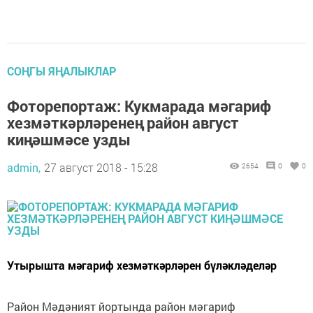
СОҢГЫ ЯҢАЛЫКЛАР
Фоторепортаж: Кукмарада мәгариф
хезмәткәрләренең район август
киңәшмәсе узды
admin,
27 август 2018 - 15:28
2654
0
0
Утырышта мәгариф хезмәткәрләрен бүләкләделәр
Район Мәдәният йортында район мәгариф