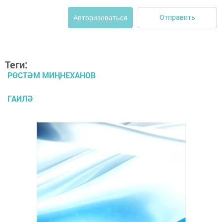
Отправить
Авторизоваться
Теги:
РӨСТӘМ МИҢНЕХАНОВ
ГАИЛӘ