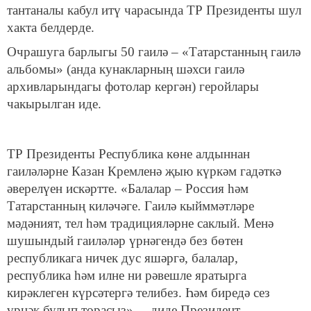
тантаналы кабул итү чарасында ТР Президенты шул
хакта белдерде.
Очрашуга барлыгы 50 гаилә – «Татарстанның гаилә
альбомы» (анда кунакларның шәхси гаилә
архивларындагы фотолар кергән) геройлары
чакырылган иде.
ТР Президенты Республика көне алдыннан
гаиләләрне Казан Кремленә җыю күркәм гадәткә
әверелүен искәртте. «Балалар – Россия һәм
Татарстанның киләчәге. Гаилә кыйммәтләре
мәдәният, тел һәм традицияләрне саклый. Менә
шушындый гаиләләр үрнәгендә без бөтен
республикага ничек дус яшәргә, балалар,
республика һәм илне ни рәвешле яратырга
кирәклеген күрсәтергә телибез. Һәм биредә сез
үрнәк булып торасыз», – диде Президент.