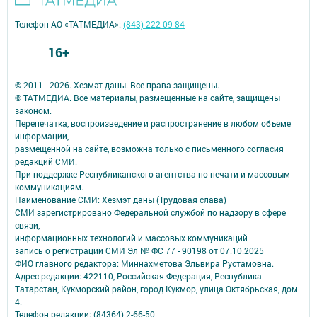
Телефон АО «ТАТМЕДИА»:
(843) 222 09 84
16+
© 2011 - 2026. Хезмәт даны. Все права защищены.
© ТАТМЕДИА. Все материалы, размещенные на сайте, защищены
законом.
Перепечатка, воспроизведение и распространение в любом объеме
информации,
размещенной на сайте, возможна только с письменного согласия
редакций СМИ.
При поддержке Республиканского агентства по печати и массовым
коммуникациям.
Наименование СМИ: Хезмэт даны (Трудовая слава)
СМИ зарегистрировано Федеральной службой по надзору в сфере
связи,
информационных технологий и массовых коммуникаций
запись о регистрации СМИ Эл № ФС 77 - 90198 от 07.10.2025
ФИО главного редактора: Миннахметова Эльвира Рустамовна.
Адрес редакции: 422110, Российская Федерация, Республика
Татарстан, Кукморский район, город Кукмор, улица Октябрьская, дом
4.
Телефон редакции: (84364) 2-66-50