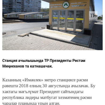
Станция ачылышында ТР Президенты Рөстәм
Миңнеханов та катнашачак.
Казанның «Имәнлек» метро станциясе рәсми
рәвештә 2018 елның 30 августында ачылачак. Бу
хактагы мәгълүмат Президент сайтындагы
республика лидеры матбугат хезмәтенең рәсми
чаралар планында урын алган.