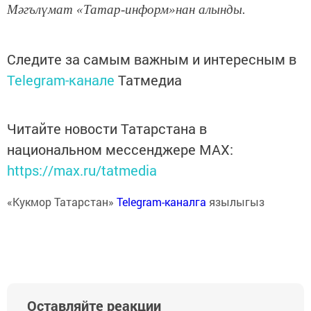
Мәгълүмат «Татар-информ»нан алынды.
Следите за самым важным и интересным в
Telegram-канале
Татмедиа
Читайте новости Татарстана в
национальном мессенджере MАХ:
https://max.ru/tatmedia
«Кукмор Татарстан»
Telegram-каналга
язылыгыз
Оставляйте реакции