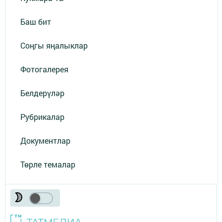
Баш бит
Соңгы яңалыклар
Фотогалерея
Белдерүләр
Рубрикалар
Документлар
Төрле темалар