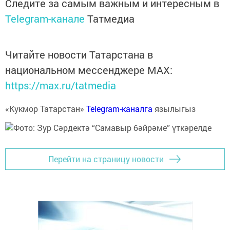
Следите за самым важным и интересным в
Telegram-канале
Татмедиа
Читайте новости Татарстана в
национальном мессенджере MАХ:
https://max.ru/tatmedia
«Кукмор Татарстан»
Telegram-каналга
язылыгыз
Перейти на страницу новости