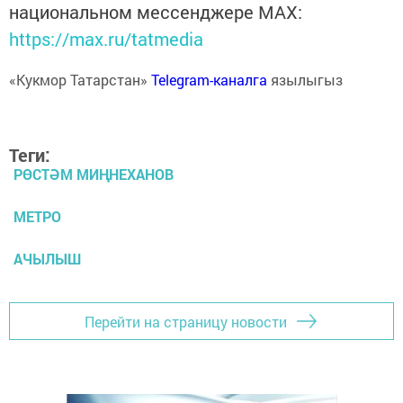
национальном мессенджере MАХ:
https://max.ru/tatmedia
«Кукмор Татарстан»
Telegram-каналга
язылыгыз
Теги:
РӨСТӘМ МИҢНЕХАНОВ
МЕТРО
АЧЫЛЫШ
Перейти на страницу новости