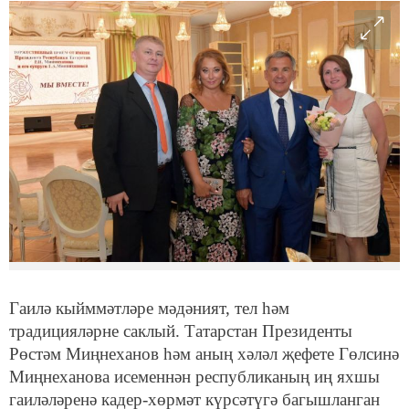
Гаилә кыйммәтләре мәдәният, тел һәм
традицияләрне саклый. Татарстан Президенты
Рөстәм Миңнеханов һәм аның хәләл җефете Гөлсинә
Миңнеханова исеменнән республиканың иң яхшы
гаиләләренә кадер-хөрмәт күрсәтүгә багышланган