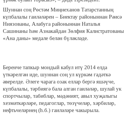
Шуннан соң Рөстәм Миңнеханов Татарстанның
күпбалалы гаиләләрен – Биектау районыннан Рәисә
Ниязованы, Алабуга районыннан Наталья
Сашинаны һәм Азнакайдан Зөлфия Калистратованы
«Ана даны» медале белән бүләкләде.
Беренче тапкыр мондый кабул итү 2014 елда
үткәрелгән иде, шуннан соң ул күркәм гадәткә
әверелде. Әлеге чарага озак еллар бергә яшәүче,
күпбалалы, тәрбиягә бала алган гаиләләр, шулай ук
спортчылар, табиблар, мәдәният, авыл хуҗалыгы
хезмәткәрләре, педагоглар, төзүчеләр, хәрбиләр,
нефтьчеләрнең (һ.б.) гаиләләре чакырыла.