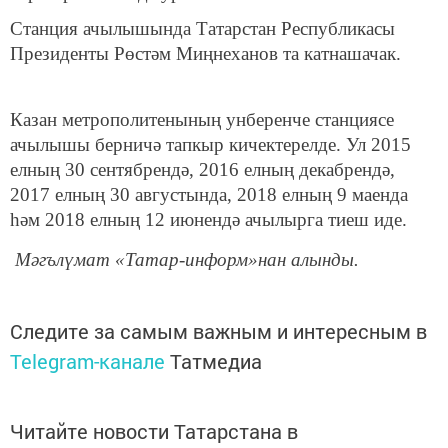
Станция ачылышында Татарстан Республикасы
Президенты Рөстәм Миңнеханов та катнашачак.
Казан метрополитенының унберенче станциясе
ачылышы берничә тапкыр кичектерелде. Ул 2015
елның 30 сентябрендә, 2016 елның декабрендә,
2017 елның 30 августында, 2018 елның 9 маенда
һәм 2018 елның 12 июнендә ачылырга тиеш иде.
Мәгълүмат «Татар-информ»нан алынды.
Следите за самым важным и интересным в
Telegram-канале
Татмедиа
Читайте новости Татарстана в