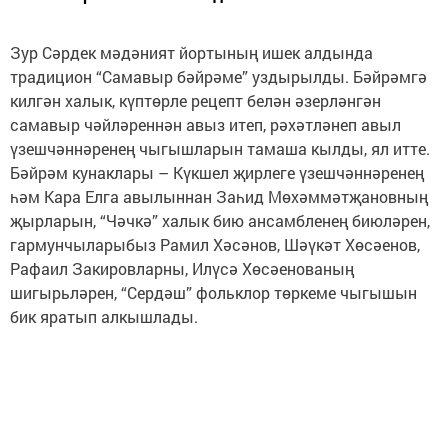
Зур Сәрдек мәдәният йортының ишек алдында
традицион “Самавыр бәйрәме” уздырылды. Бәйрәмгә
килгән халык, күптөрле рецепт белән әзерләнгән
самавыр чәйләреннән авыз итеп, рәхәтләнеп авыл
үзешчәннәренең чыгышларын тамаша кылды, ял итте.
Бәйрәм кунаклары – Күкшел җирлеге үзешчәннәренең
һәм Кара Елга авылыннан Заһид Мөхәммәтҗановның
җырларын, “Чәчкә” халык бию ансамбленең биюләрен,
гармунчыларыбыз Рамил Хәсәнов, Шәүкәт Хөсәенов,
Рафаил Закировларны, Илүсә Хөсәенованың
шигырьләрен, “Сердәш” фольклор төркеме чыгышын
бик яратып алкышлады.