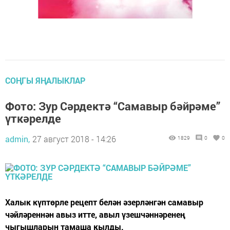
СОҢГЫ ЯҢАЛЫКЛАР
Фото: Зур Сәрдектә “Самавыр бәйрәме”
үткәрелде
admin,
27 август 2018 - 14:26
1829
0
0
Халык күптөрле рецепт белән әзерләнгән самавыр
чәйләреннән авыз итте, авыл үзешчәннәренең
чыгышларын тамаша кылды.