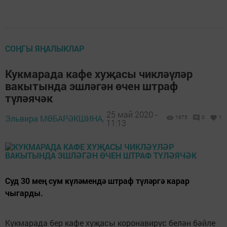
СОҢГЫ ЯҢАЛЫКЛАР
Кукмарада кафе хуҗасы чикләүләр
вакытында эшләгән өчен штраф
түләячәк
25 май 2020 -
Эльвира МӨБАРӘКШИНА,
1675
0
1
11:13
Суд 30 мең сум күләмендә штраф түләргә карар
чыгарды.
Кукмарада бер кафе хуҗасы коронавирус белән бәйле