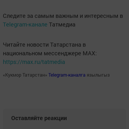
Следите за самым важным и интересным в
Telegram-канале
Татмедиа
Читайте новости Татарстана в
национальном мессенджере MАХ:
https://max.ru/tatmedia
«Кукмор Татарстан»
Telegram-каналга
язылыгыз
Оставляйте реакции