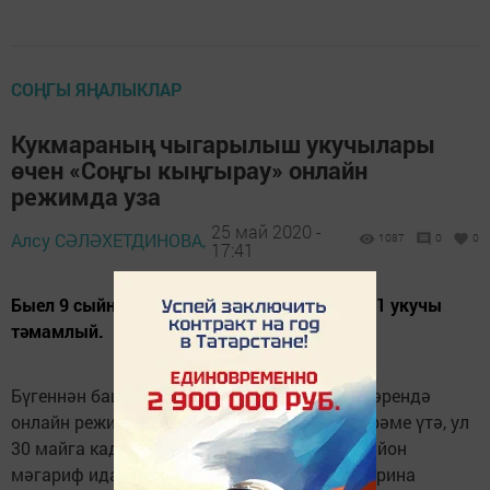
СОҢГЫ ЯҢАЛЫКЛАР
Кукмараның чыгарылыш укучылары
өчен «Соңгы кыңгырау» онлайн
режимда уза
25 май 2020 -
Алсу СӘЛӘХЕТДИНОВА,
1087
0
0
17:41
Быел 9 сыйныфны - 493, ә 11 сыйныфны 221 укучы
тәмамлый.
Бүгеннән башлап Кукмара районы мәктәпләрендә
онлайн режимында «Соңгы кыңгырау» бәйрәме үтә, ул
30 майга кадәр дәвам итәчәк. Бу турыда район
мәгариф идарәсе җитәкчесе урынбасары Ирина