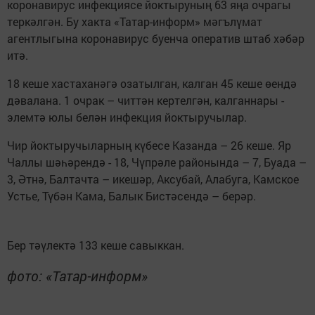
коронавирус инфекциясе йоктыруның 63 яңа очрагы
теркәлгән. Бу хакта «Татар-информ» мәгълүмат
агентлыгына коронавирус буенча оператив штаб хәбәр
итә.
18 кеше хастаханәгә озатылган, калган 45 кеше өендә
дәвалана. 1 очрак – читтән кертелгән, калганнары -
элемтә юлы белән инфекция йоктыручылар.
Чир йоктыручыларның күбесе Казанда – 26 кеше. Яр
Чаллы шәһәрендә - 18, Чүпрәле районында – 7, Буада –
3, Әтнә, Балтачта – икешәр, Аксубай, Алабуга, Камское
Устье, Түбән Кама, Балык Бистәсендә – берәр.
Бер тәүлектә 133 кеше савыккан.
фото: «Татар-информ»