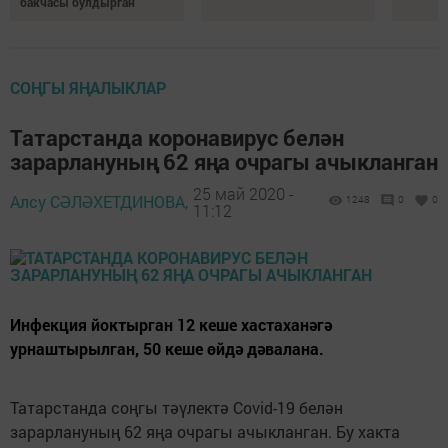
бакчасы булдырган
СОҢГЫ ЯҢАЛЫКЛАР
Татарстанда коронавирус белән
зарарлануның 62 яңа очрагы ачыкланган
25 май 2020 -
Алсу СӘЛӘХЕТДИНОВА,
1248
0
0
11:12
Инфекция йоктырган 12 кеше хастаханәгә
урнаштырылган, 50 кеше өйдә дәвалана.
Татарстанда соңгы тәүлектә Covid-19 белән
зарарлануның 62 яңа очрагы ачыкланган. Бу хакта