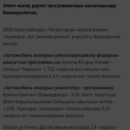
Әлеге эшләр дәүләт программалары кысаларында
башкарылачак.
2020 елда районда «Татавтодор» җәмгыятенең
«Кукмара» юл төзелеш-ремонт участогы башкарачак
эшләр:
«Автомобиль юлларын реконструкцияләү федераль-
максатчан программа»сы
буенча Югары Комар–
Салкын Чишмәгә 1,735 чакрым юл салына һәм
Кукмара-Шәмәрдәнгә 3,3 чакрым юл төзелә башлый.
«Автомобиль юлларын ремонтлау» программасы
буенча Балтач–Шәмәрдәндә - 3,25, Өлге–Ныртыда
(Өлге борылышыннан Камышлы авылына хәтле) –
1,239, Кукмара–Шәмәрдән–Олыяз юлында 3,25
чакрым юл төзекләндерелә башлый.
Шулай ук Ятмас-Дусай авылына кадәр 2,4 чакрым –