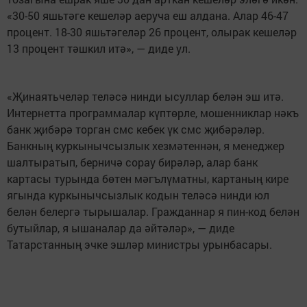
«30-50 яшьтәге кешеләр аеруча еш алдана. Алар 46-47
процент. 18-30 яшьтәгеләр 26 процент, олырак кешеләр
13 процент тәшкил итә», — диде ул.
«Җинаятьчеләр теләсә нинди ысуллар белән эш итә.
Интернетта программалар күптөрле, мошенниклар нәкъ
банк җибәрә торган смс кебек үк смс җибәрәләр.
Банкның куркынычсызлык хезмәтеннән, я менеджер
шалтыратып, берничә сорау бирәләр, алар банк
картасы турында бөтен мәгълүматны, картаның кире
ягында куркынычсызлык кодын теләсә нинди юл
белән белергә тырышалар. Гражданнар я пин-код белән
бутыйлар, я ышаналар да әйтәләр», — диде
Татарстанның эчке эшләр министры урынбасары.