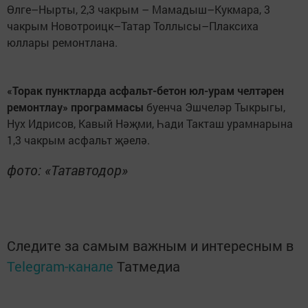
Өлге–Нырты, 2,3 чакрым – Мамадыш–Кукмара, 3
чакрым Новотроицк–Татар Толлысы–Плаксиха
юллары ремонтлана.
«Торак пунктларда асфальт-бетон юл-урам челтәрен
ремонтлау» программасы
буенча Эшчеләр Тыкрыгы,
Нух Идрисов, Кавый Нәҗми, Һади Такташ урамнарына
1,3 чакрым асфальт җәелә.
фото: «Татавтодор»
Следите за самым важным и интересным в
Telegram-канале
Татмедиа