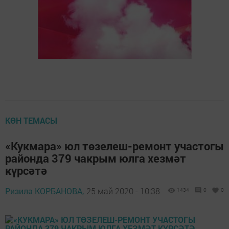
КӨН ТЕМАСЫ
«Кукмара» юл төзелеш-ремонт участогы
районда 379 чакрым юлга хезмәт
күрсәтә
Ризилә КОРБАНОВА,
25 май 2020 - 10:38
1434
0
0