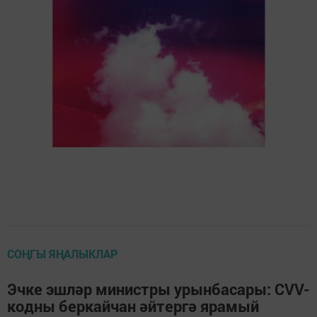
СОҢГЫ ЯҢАЛЫКЛАР
Эчке эшләр министры урынбасары: CVV-
кодны беркайчан әйтергә ярамый