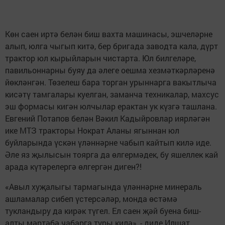
Көн саен иртә белән биш вахта машинасы, эшчеләрне
алып, юлга чыгып китә, бер бригада заводта кала, дүрт
трактор юл кырыйларын чистарта. Юл билгеләре,
павильоннарны буяу да әлеге оешма хезмәткәрләренә
йөкләнгән. Төзелеш бара торган урыннарга вакытлыча
кисәтү тамгалары куелган, заманча техникалар, махсус
эш формасы кигән юлчылар ерактан ук күзгә ташлана.
Евгений Потапов белән Вәкил Кадыйровлар иярләгән
ике МТЗ тракторы Нократ Аланы ягыннан юл
буйларында үскән үләннәрне чабып кайтып килә иде.
Әле яз җылысын тоярга да өлгермәдек, бу яшеллек кай
арада күтәрелергә өлгергән диген?!
«Авыл хуҗалыгы тармагында үләннәрне минераль
ашламалар сибеп үстерсәләр, монда өстәмә
тукландыру да кирәк түгел. Ел саен җәй буена биш-
алты мәртәбә чабарга туры килә», - диде Илшат