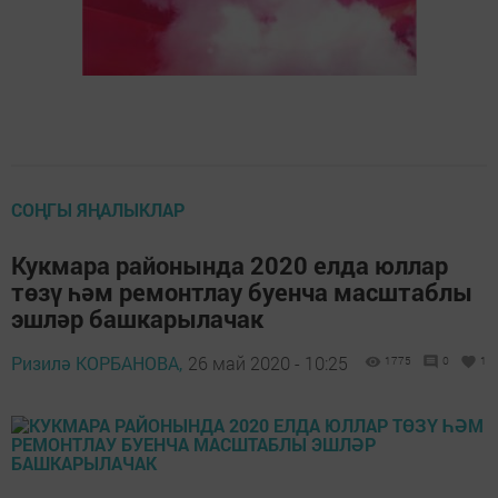
СОҢГЫ ЯҢАЛЫКЛАР
Кукмара районында 2020 елда юллар
төзү һәм ремонтлау буенча масштаблы
эшләр башкарылачак
Ризилә КОРБАНОВА,
26 май 2020 - 10:25
1775
0
1