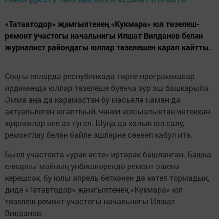
«Татавтодор» җәмгыятенең «Кукмара» юл төзелеш-
ремонт участогы начальнигы Илшат Вилданов белән
журналист райондагы юллар төзелешен карап кайтты.
Соңгы елларда республикада төрле программалар
ярдәмендә юллар төзелеше буенча зур эш башкарыла.
Әмма аңа да карамастан бу мәсьәлә һаман да
актуальлеген югалтмый, чөнки юлсызлыктан интеккән
җирлекләр әле аз түгел. Шуңа да халык юл салу,
ремонтлау белән бәйле эшләрне сөенеп кабул итә.
Быел участокта «урак өсте» иртәрәк башланган. Башка
елларны майның унбишләрендә ремонт эшенә
керешсәк, бу юлы апрель беткәнен дә көтеп тормадык,
диде «Татавтодор» җәмгыятенең «Кукмара» юл
төзелеш-ремонт участогы начальнигы Илшат
Вилданов.