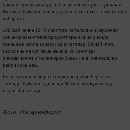
чикләүләр вакытында эшләгән өчен штраф түләячәк.
Бу хакта Кукмара район судының матбугат хезмәтендә
хәбәр итә.
«20 май көнне 10.10 сәгатьтә кафеларның берсендә
халыкка азык-төлек продуктларын бина эчендә
урнашкан касса зонасы аша саталар. Шулай итеп,
касса янына күп кеше җыела, бу санитар-
эпидемиологик таләпләрне боза», - дип сөйләделәр
район судында.
Кафе хуҗасына карата административ беркетмә
төзелде. Кукмара суды аңа 30 мең сум күләмендә
штраф билгеләде.
Фото: «Татар-информ»