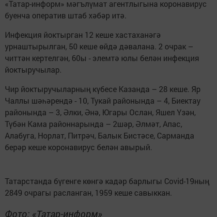
«Татар-информ» мәгълүмат агентлыгына коронавирус
буенча оператив штаб хәбәр итә.
Инфекция йоктырган 12 кеше хастаханәгә
урнаштырылган, 50 кеше өйдә дәвалана. 2 очрак –
читтән кертелгән, 60ы - элемтә юлы белән инфекция
йоктыручылар.
Чир йоктыручыларның күбесе Казанда – 28 кеше. Яр
Чаллы шәһәрендә - 10, Тукай районында – 4, Биектау
районында – 3, Әлки, Әнә, Югары Ослан, Яшел Үзән,
Түбән Кама районнарында – 2шәр, Әлмәт, Апас,
Алабуга, Норлат, Питрәч, Балык Бистәсе, Сарманда
берәр кеше коронавирус белән авырый.
Татарстанда бүгенге көнгә кадәр барлыгы Covid-19ның
2849 очрагы расланган, 1959 кеше савыккан.
Фото: «Татар-информ»