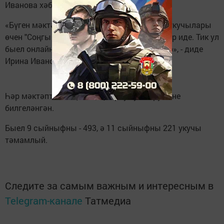
Иванова хәбәр итте.
«Бүген мәктәпләрдә чыгарылыш сыйныф укучылары
өчен "Соңгы кыңгырау" бәйрәме узган булыр иде. Тик ул
быел онлайн форматта гына узарга мәҗбүр», - диде
Ирина Иванова.
Һәр мәктәптә «Соңгы кыңгырау» уздыру көне
билгеләнгән.
Быел 9 сыйныфны - 493, ә 11 сыйныфны 221 укучы
тәмамлый.
Следите за самым важным и интересным в
Telegram-канале
Татмедиа