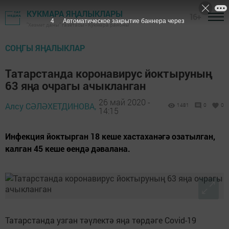
КУКМАРА ЯҢАЛЫКЛАРЫ
16+
3
Автоматическое закрытие баннера через
"Хезмәт даны" газетасы - Кукмара районы
СОҢГЫ ЯҢАЛЫКЛАР
Татарстанда коронавирус йоктыруның
63 яңа очрагы ачыкланган
26 май 2020 -
Алсу СӘЛӘХЕТДИНОВА,
1481
0
0
14:15
Инфекция йоктырган 18 кеше хастаханәгә озатылган,
калган 45 кеше өендә дәвалана.
Татарстанда узган тәүлектә яңа төрдәге Сovid-19