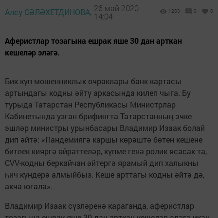
26 май 2020 -
Алсу СӘЛӘХЕТДИНОВА,
1203
0
0
14:04
Аферистлар тозагына ешрак яше 30 дан арткан
кешеләр эләгә.
Бик күп мошенниклык очраклары банк картасы
артындагы кодны әйтү аркасында килеп чыга. Бу
турыда Татарстан Республикасы Министрлар
Кабинетында узган брифингта Татарстанның эчке
эшләр министры урынбасары Владимир Изаак болай
дип әйтә: «Пандемиягә каршы көрәштә бөтен кешене
битлек кияргә өйрәттеләр, күпме генә ролик ясасак та,
CVV-кодны беркайчан әйтергә ярамый дип халыкны
һич күндерә алмыйбыз. Кеше арттагы кодны әйтә дә,
акча югала».
Владимир Изаак сүзләренә караганда, аферистлар
тозагына ешрак яше 30 дан арткан кешеләр эләгә икән.