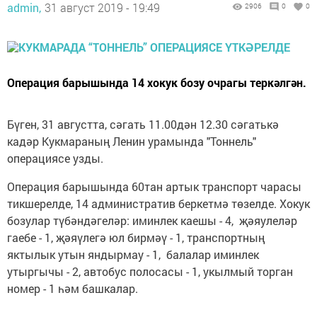
admin,
31 август 2019 - 19:49
2906
0
0
Операция барышында 14 хокук бозу очрагы теркәлгән.
Бүген, 31 августта, сәгать 11.00дән 12.30 сәгатькә
кадәр Кукмараның Ленин урамында "Тоннель"
операциясе узды.
Операция барышында 60тан артык транспорт чарасы
тикшерелде, 14 административ беркетмә төзелде. Хокук
бозулар түбәндәгеләр: иминлек каешы - 4, җәяулеләр
гаебе - 1, җәяүлегә юл бирмәү - 1, транспортның
яктылык утын яндырмау - 1, балалар иминлек
утыргычы - 2, автобус полосасы - 1, укылмый торган
номер - 1 һәм башкалар.