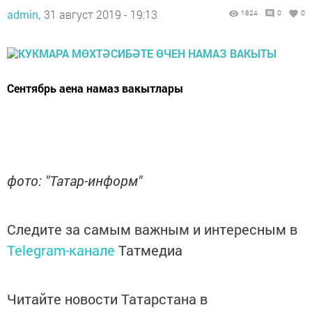
admin,
31 август 2019 - 19:13
1824
0
0
Сентябрь аена намаз вакытлары
фото: "Татар-информ"
Следите за самым важным и интересным в
Telegram-канале
Татмедиа
Читайте новости Татарстана в