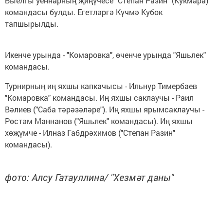
Быелгы уеннарның җиңүчесе "Степан Разин" (Кукмара)
командасы булды. Егетләргә Күчмә Кубок
тапшырылды.
Икенче урында - "Комаровка", өченче урында "Яшьлек"
командасы.
Турнирның иң яхшы капкачысы - Ильнур Тимербаев
"Комаровка" командасы. Иң яхшы саклаучы - Раил
Вәлиев ("Саба тәрәзәләре"). Иң яхшы ярымсаклаучы -
Рөстәм Маннанов ("Яшьлек" командасы). Иң яхшы
хөҗүмче - Илназ Габдрәхимов ("Степан Разин"
командасы).
фото: Алсу Гатауллина/ "Хезмәт даны"