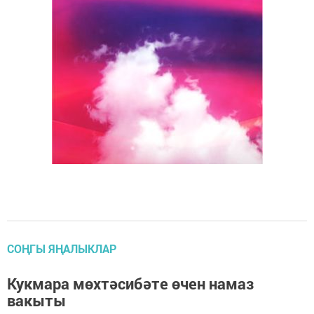
СОҢГЫ ЯҢАЛЫКЛАР
Кукмара мөхтәсибәте өчен намаз
вакыты