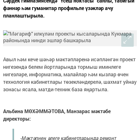
Сәрдек гимназиясендә “Үсеш ноктасы” санлы, табигый
фәннәр һәм гуманитар профильле үзәкләр ачу
планлаштырыла.
Авыл һәм кече шәһәр мәктәпләренә исәпләнгән проект
нигезендә белем йортларында тормыш иминлеге
нигезләре, информатика, малайлар һәм кызлар өчен
технология кабинетлары төзекләндерелә, шахмат уйнау
зонасы ясала, матди-техник база яңартыла.
Альбина МӨХӘММӘТОВА, Манзарас мәктәбе
директоры:
-Мәктәпнең әлеге кабинетларында ремонт