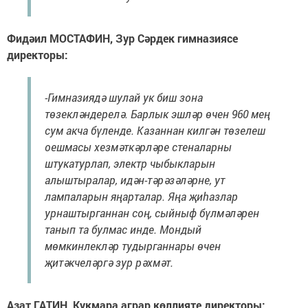
Фидәил МОСТАФИН, Зур Сәрдек гимназиясе
директоры:
-Гимназиядә шулай ук биш зона
төзекләндерелә. Барлык эшләр өчен 960 мең
сум акча бүленде. Казаннан килгән төзелеш
оешмасы хезмәткәрләре стеналарны
штукатурлап, электр чыбыкларын
алыштыралар, идән-тәрәзәләрне, ут
лампаларын яңарталар. Яңа җиһазлар
урнаштырганнан соң, сыйныф бүлмәләрен
танып та булмас инде. Мондый
мөмкинлекләр тудырганнары өчен
җитәкчеләргә зур рәхмәт.
Азат ГАТИН, Кукмара аграр көллияте директоры: