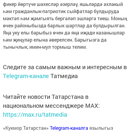
фикер йөртүче шәхесләр әзерләү, яшьләрдә әхлакый
һәм гражданлык-патриотик сыйфатлар булдыруда
мәктәп һәм җәмгыять бергәләп эшләргә тиеш. Моның
өчен районыбызда барлык шартлар да булдырылган.
Яңа уку елы барыбыз өчен дә яңа иҗади казанышлар
һәм җиңүләр елына әверелсен. Барыгызга да
тынычлык, имин-мул тормыш телим.
Следите за самым важным и интересным в
Telegram-канале
Татмедиа
Читайте новости Татарстана в
национальном мессенджере MАХ:
https://max.ru/tatmedia
«Кукмор Татарстан»
Telegram-каналга
язылыгыз