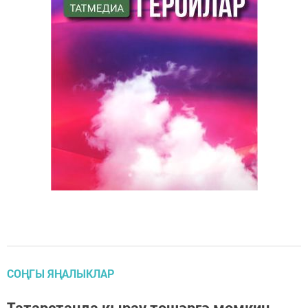
СОҢГЫ ЯҢАЛЫКЛАР
Татарстанда кырау төшәргә мөмкин