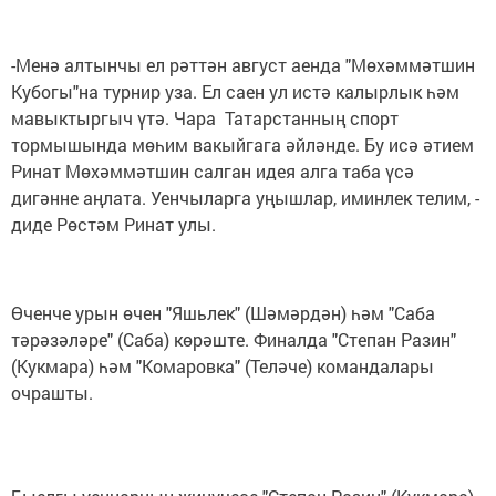
-Менә алтынчы ел рәттән август аенда "Мөхәммәтшин
Кубогы"на турнир уза. Ел саен ул истә калырлык һәм
мавыктыргыч үтә. Чара Татарстанның спорт
тормышында мөһим вакыйгага әйләнде. Бу исә әтием
Ринат Мөхәммәтшин салган идея алга таба үсә
дигәнне аңлата. Уенчыларга уңышлар, иминлек телим, -
диде Рөстәм Ринат улы.
Өченче урын өчен "Яшьлек" (Шәмәрдән) һәм "Саба
тәрәзәләре" (Саба) көрәште. Финалда "Степан Разин"
(Кукмара) һәм "Комаровка" (Теләче) командалары
очрашты.