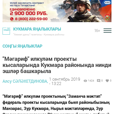
КУКМАРА ЯҢАЛЫКЛАРЫ
16+
"Хезмәт даны" газетасы - Кукмара районы
СОҢГЫ ЯҢАЛЫКЛАР
"Мәгариф" илкүләм проекты
кысаларында Кукмара районында нинди
эшләр башкарыла
1 сентябрь 2019
Алсу СӘЛӘХЕТДИНОВА,
1424
0
0
- 13:22
“Мәгариф” илкүләм проектының “Заманча мәктәп”
федераль проекты кысаларында быел районыбызның
Манзарас, Зур Кукмара, Нырья мәктәпләрендә, Зур