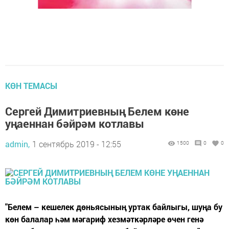
КӨН ТЕМАСЫ
Сергей Димитриевның Белем көне
уңаеннан бәйрәм котлавы
admin,
1 сентябрь 2019 - 12:55
1500
0
0
"Белем – кешелек дөньясының уртак байлыгы, шуңа бу
көн балалар һәм мәгариф хезмәткәрләре өчен генә