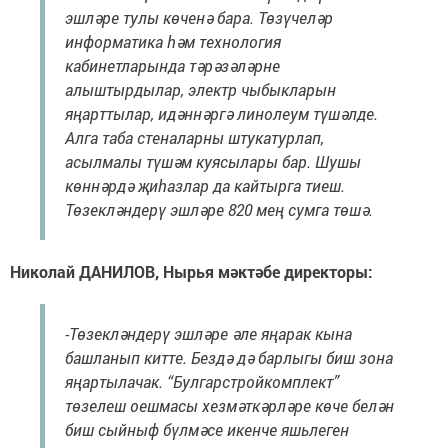
эшләре тулы көченә бара. Төзүчеләр
информатика һәм технология
кабинетларында тәрәзәләрне
алыштырдылар, электр чыбыкларын
яңарттылар, идәннәргә линолеум түшәлде.
Алга таба стеналарны штукатурлап,
асылмалы түшәм куясылары бар. Шушы
көннәрдә җиһазлар да кайтырга тиеш.
Төзекләндерү эшләре 820 мең сумга төшә.
Николай ДАНИЛОВ, Нырья мәктәбе директоры:
-Төзекләндерү эшләре әле яңарак кына
башланып китте. Бездә дә барлыгы биш зона
яңартылачак. “Булгарстройкомплект”
төзелеш оешмасы хезмәткәрләре көче белән
биш сыйныф бүлмәсе икенче яшьлеген