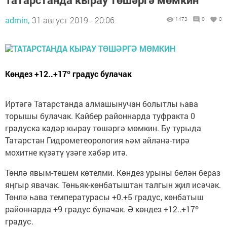
admin,
31 август 2019 - 20:06
1473
0
0
Көндез +12..+17º градус булачак
Иртәгә Татарстанда алмашынучан болытлы һава
торышы булачак. Кайбер районнарда туфракта 0
градуска кадәр кырау төшәргә мөмкин. Бу турыда
Татарстан Гидрометеорология һәм әйләнә-тирә
мохитне күзәтү үзәге хәбәр итә.
Төнлә явым-төшем көтелми. Көндез урыны белән бераз
яңгыр явачак. Төньяк-көнбатыштан талгын җил исәчәк.
Төнлә һава температурасы +0.+5 градус, көнбатыш
районнарда +9 градус булачак. Ә көндез +12..+17º
градус.