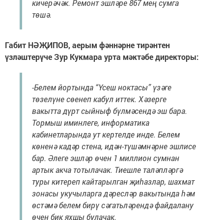
кичерәчәк. Ремонт эшләре 867 мең сумга
төшә.
Габит НӘҖИПОВ, аерым фәннәрне тирәнтен
үзләштерүче Зур Кукмара урта мәктәбе директоры:
-Белем йортында “Үсеш ноктасы” үзәге
төзелүне сөенеп кабул иттек. Хәзерге
вакытта дүрт сыйныф бүлмәсендә эш бара.
Тормыш иминлеге, информатика
кабинетларында ут кертелде инде. Белем
көненә кадәр стена, идән-түшәмнәрне эшлисе
бар. Әлеге эшләр өчен 1 миллион сумнан
артык акча тотылачак. Тиешле таләпләргә
туры китереп кайтарылган җиһазлар, шахмат
зонасы укучыларга дәресләр вакытында һәм
өстәмә белем бирү сәгатьләрендә файдалану
өчен бик яхшы булачак.