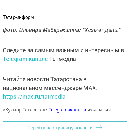
Татар-информ
фото: Эльвира Мөбарәкшина/ "Хезмәт даны"
Следите за самым важным и интересным в
Telegram-канале
Татмедиа
Читайте новости Татарстана в
национальном мессенджере MАХ:
https://max.ru/tatmedia
«Кукмор Татарстан»
Telegram-каналга
язылыгыз
Перейти на страницу новости