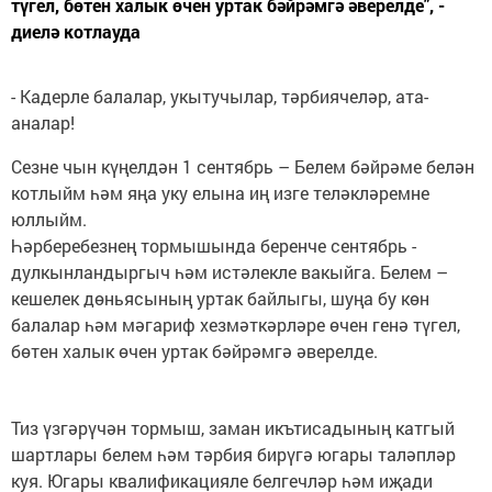
түгел, бөтен халык өчен уртак бәйрәмгә әверелде", -
диелә котлауда
- Кадерле балалар, укытучылар, тәрбиячеләр, ата-
аналар!
Сезне чын күңелдән 1 сентябрь – Белем бәйрәме белән
котлыйм һәм яңа уку елына иң изге теләкләремне
юллыйм.
Һәрберебезнең тормышында беренче сентябрь -
дулкынландыргыч һәм истәлекле вакыйга. Белем –
кешелек дөньясының уртак байлыгы, шуңа бу көн
балалар һәм мәгариф хезмәткәрләре өчен генә түгел,
бөтен халык өчен уртак бәйрәмгә әверелде.
Тиз үзгәрүчән тормыш, заман икътисадының катгый
шартлары белем һәм тәрбия бирүгә югары таләпләр
куя. Югары квалификацияле белгечләр һәм иҗади