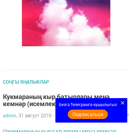
СОҢГЫ ЯҢАЛЫКЛАР
Кукмараның кыр батырлары менә
кемнәр (исемлек)
Безгә Телеграмга кушылыгыз
Подписаться
admin,
31 август 2019 - 10:59
1491
0
0