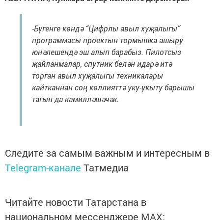
-Бүгенге көндә “Цифрлы авыл хуҗалыгы”
программасы проектын тормышка ашыру
юнәлешендә эш алып барабыз. Пилотсыз
җайланмалар, спутник белән идарә итә
торган авыл хуҗалыгы техникалары
кайтканнан соң көллияттә уку-укыту барышы
тагын да камилләшәчәк.
Следите за самым важным и интересным в
Telegram-канале
Татмедиа
Читайте новости Татарстана в
национальном мессенджере MАХ: