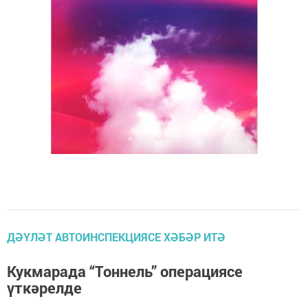
ДӘҮЛӘТ АВТОИНСПЕКЦИЯСЕ ХӘБӘР ИТӘ
Кукмарада “Тоннель” операциясе
үткәрелде