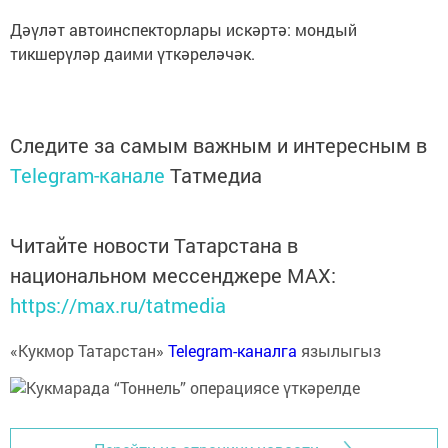
Дәүләт автоинспекторлары искәртә: мондый
тикшерүләр даими үткәреләчәк.
Следите за самым важным и интересным в
Telegram-канале
Татмедиа
Читайте новости Татарстана в
национальном мессенджере MАХ:
https://max.ru/tatmedia
«Кукмор Татарстан»
Telegram-каналга
язылыгыз