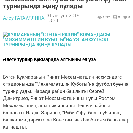
турнирында җиңү яулады
31 август 2019 -
Алсу ГАТАУЛЛИНА,
1792
0
0
18:34
Әлеге турнир Кукмарада алтынчы ел уза
Бүген Кукмараның Ринат Мөхәммәтшин исемендәге
стадионында "Мөхәммәтшин Кубогы"на футбол буенча
турнир узды. Чарада район башлыгы Сергей
Димитриев, Ринат Мөхәммәтшиннын улы Рөстәм
Мөхәммәтшиң, аның якыннары, Теләче районы
башлыгы Илдус Зарипов, "Рубин" футбол клубының
башкарма директоры Константин Дзюба һәм башкалар
катнашты.