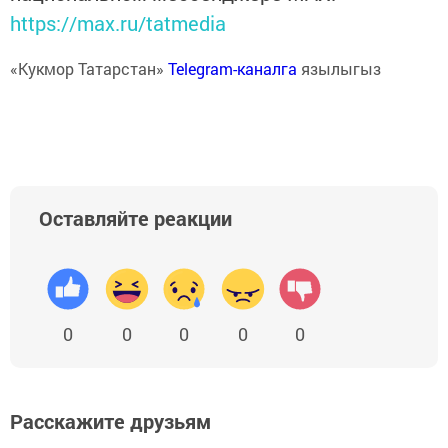
https://max.ru/tatmedia
«Кукмор Татарстан»
Telegram-каналга
язылыгыз
Оставляйте реакции
0
0
0
0
0
Расскажите друзьям