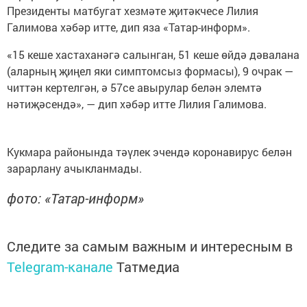
Президенты матбугат хезмәте җитәкчесе Лилия
Галимова хәбәр итте, дип яза «Татар-информ».
«15 кеше хастаханәгә салынган, 51 кеше өйдә дәвалана
(аларның җиңел яки симптомсыз формасы), 9 очрак —
читтән кертелгән, ә 57се авырулар белән элемтә
нәтиҗәсендә», — дип хәбәр итте Лилия Галимова.
Кукмара районында тәүлек эчендә коронавирус белән
зарарлану ачыкланмады.
фото: «Татар-информ»
Следите за самым важным и интересным в
Telegram-канале
Татмедиа