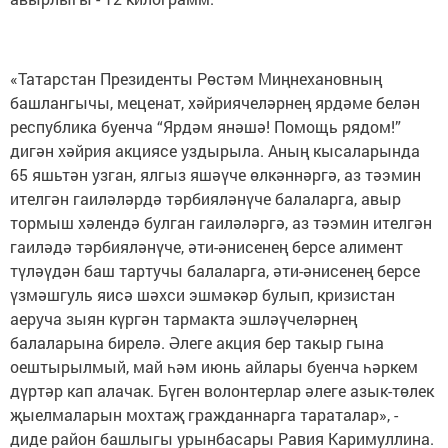
«Татарстан Президенты Рөстәм Миңнехановның
башлангычы, меценат, хәйриячеләрнең ярдәме белән
республика буенча “Ярдәм янәшә! Помощь рядом!”
дигән хәйрия акциясе уздырыла. Аның кысаларында
65 яшьтән узган, ялгыз яшәүче өлкәннәргә, аз тәэмин
ителгән гаиләләрдә тәрбияләнүче балаларга, авыр
тормыш хәлендә булган гаиләләргә, аз тәэмин ителгән
гаиләдә тәрбияләнүче, әти-әнисенең берсе алимент
түләүдән баш тартучы балаларга, әти-әнисенең берсе
үзмәшгуль яисә шәхси эшмәкәр булып, кризистан
аеруча зыян күргән тармакта эшләүчеләрнең
балаларына бирелә. Әлеге акция бер такыр гына
оештырылмый, май һәм июнь айлары буенча һәркем
дүртәр кап алачак. Бүген волонтерлар әлеге азык-төлек
җыелмаларын мохтаҗ гражданнарга тараталар», -
диде район башлыгы урынбасары Равия Каримуллина.