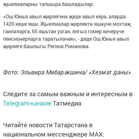
җыелмаларны тапшыра башладылар.
«Ош.Юмья авыл җирлегенә җиде авыл керә, аларда
1420 кеше яши. Җыелмалар җирлектә яшәүче мохтаҗ
гаиләләргә, 65 яшьтән узган, ялгыз гомер кичерүче
пенсионерларга таратылачак», - диде Ош.Юмья авыл
җирлеге башлыгы Регина Романова.
Фото: Эльвира Мөбарәкшина/ «Хезмәт даны»
Следите за самым важным и интересным в
Telegram-канале
Татмедиа
Читайте новости Татарстана в
национальном мессенджере MАХ: