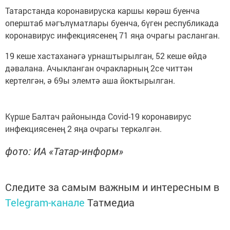
Татарстанда коронавируска каршы көрәш буенча
оперштаб мәгълүматлары буенча, бүген республикада
коронавирус инфекциясенең 71 яңа очрагы расланган.
19 кеше хастаханәгә урнаштырылган, 52 кеше өйдә
дәвалана. Ачыкланган очракларның 2се читтән
кертелгән, ә 69ы элемтә аша йоктырылган.
Күрше Балтач районында Covid-19 коронавирус
инфекциясенең 2 яңа очрагы теркәлгән.
фото: ИА «Татар-информ»
Следите за самым важным и интересным в
Telegram-канале
Татмедиа