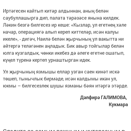
Иртәгесен кайтып китәр алдыннан, аның белән
саубуллашырга дип, палата тәрәзәсе янына килдек.
Ләкин безгә билгесез ир кеше: «Кызлар, ул егетнең хәле
начар, операциягә алып кереп киттеләр, исән калуы
икеле», - дигәч, Наилә белән җырчының ул вакытта ни
әйтергә теләгәнен аңладык. Бик авыр тойгылар белән
юлга кузгалдык, чөнки икебез дә әлеге егетне ошатып,
күңел түренә кертеп урнаштырган идек.
Ул җырчының язмышы еллар узган саен кинәт искә
төшеп, тынычлык бирмәде, исән калдымы икән ул,
юкмы – билгесезлек шушы язманы бәян итәргә этәрде.
Дәлфирә ГАЛИМОВА,
Кукмара