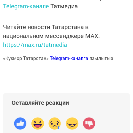
Telegram-канале
Татмедиа
Читайте новости Татарстана в
национальном мессенджере MАХ:
https://max.ru/tatmedia
«Кукмор Татарстан»
Telegram-каналга
язылыгыз
Оставляйте реакции