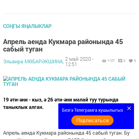
СОҢГЫ ЯҢАЛЫКЛАР
Апрель аенда Кукмара районында 45
сабый туган
2 май 2020 -
Эльвира МӨБАРӘКШИНА,
1127
0
0
12:51
19 әти-әни - кыз, ә 26 әти-әни малай туу турында
таныклык алган.
Безгә Телеграмга кушылыгыз
Подписаться
Апрель аенда Кукмара районында 45 сабый туган. Бу