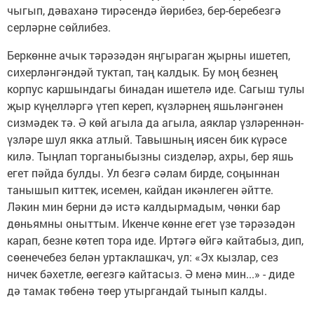
чыгып, дәваханә тирәсендә йөрибез, бер-беребезгә
серләрне сөйлибез.
Беркөнне ачык тәрәзәдән яңгыраган җырны ишетеп,
сихерләнгәндәй туктап, таң калдык. Бу моң безнең
корпус каршындагы бинадан ишетелә иде. Сагыш тулы
җыр күңелләргә үтеп кереп, күзләрнең яшьләнгәнен
сизмәдек тә. Ә көй агыла да агыла, аяклар үзләреннән-
үзләре шул якка атлый. Тавышның иясен бик күрәсе
килә. Тыңлап торганыбызны сизделәр, ахры, бер яшь
егет пәйда булды. Ул безгә сәлам бирде, соңыннан
танышып киттек, исемен, кайдан икәнлеген әйтте.
Ләкин мин берни дә истә калдырмадым, чөнки бар
дөньямны оныттым. Икенче көнне егет үзе тәрәзәдән
карап, безне көтеп тора иде. Иртәгә өйгә кайтабыз, дип,
сөенечебез белән уртаклашкач, ул: «Эх кызлар, сез
ничек бәхетле, өегезгә кайтасыз. Ә менә мин...» - диде
дә тамак төбенә төер утыргандай тынып калды.