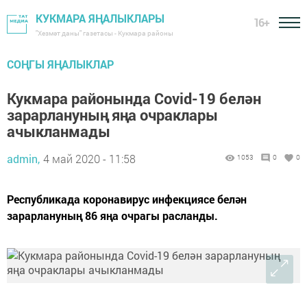
КУКМАРА ЯҢАЛЫКЛАРЫ
16+
"Хезмәт даны" газетасы - Кукмара районы
СОҢГЫ ЯҢАЛЫКЛАР
Кукмара районында Covid-19 белән
зарарлануның яңа очраклары
ачыкланмады
admin,
4 май 2020 - 11:58
1053
0
0
Республикада коронавирус инфекциясе белән
зарарлануның 86 яңа очрагы расланды.