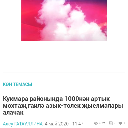
КӨН ТЕМАСЫ
Кукмара районында 1000нән артык
мохтаҗ гаилә азык-төлек җыелмалары
алачак
Алсу ГАТАУЛЛИНА,
4 май 2020 - 11:47
2321
2
1