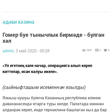
ӘДӘБИ ХӘЗИНӘ
Гомер буе тынычлык бирмәде - булган
хәл
admin,
3 май 2020 - 00:28
2631
0
0
«Ул егетнең хәле начар, операциягә алып кереп
киттеләр, исән калуы икеле».
(сыйныфташым исеменнән язылды)
Язмыш кушуы буенча Казанның республика клиник
дәваханәсендә ятарга туры килде. Палатада миннән
алданрак кереп, инде тернәкләнә башлаган кыз да бар