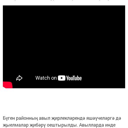
Бүген районның авыл җирлекләрендә яшәүчеләргә дә
җыелмалар җибәрү оештырылды. Авылларда инде