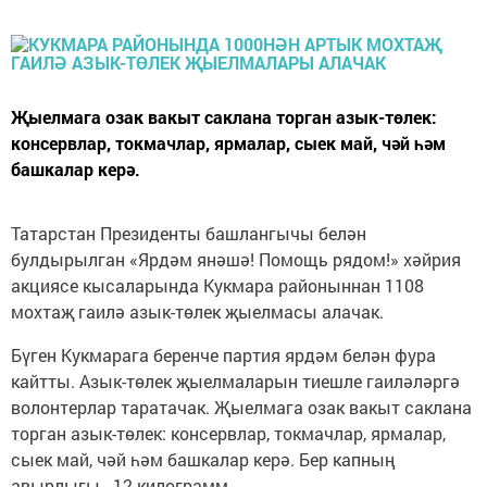
Җыелмага озак вакыт саклана торган азык-төлек:
консервлар, токмачлар, ярмалар, сыек май, чәй һәм
башкалар керә.
Татарстан Президенты башлангычы белән
булдырылган «Ярдәм янәшә! Помощь рядом!» хәйрия
акциясе кысаларында Кукмара районыннан 1108
мохтаҗ гаилә азык-төлек җыелмасы алачак.
Бүген Кукмарага беренче партия ярдәм белән фура
кайтты. Азык-төлек җыелмаларын тиешле гаиләләргә
волонтерлар таратачак. Җыелмага озак вакыт саклана
торган азык-төлек: консервлар, токмачлар, ярмалар,
сыек май, чәй һәм башкалар керә. Бер капның
авырлыгы - 12 килограмм.