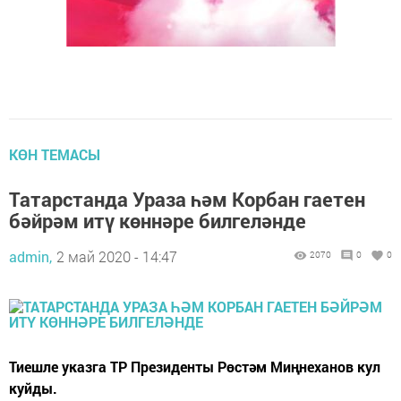
КӨН ТЕМАСЫ
Татарстанда Ураза һәм Корбан гаетен
бәйрәм итү көннәре билгеләнде
admin,
2 май 2020 - 14:47
2070
0
0
Тиешле указга ТР Президенты Рөстәм Миңнеханов кул
куйды.