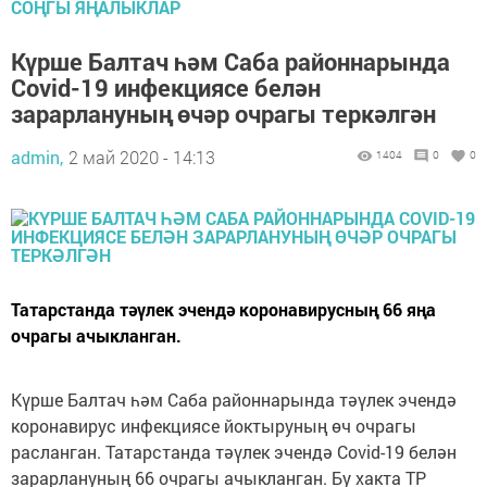
СОҢГЫ ЯҢАЛЫКЛАР
Күрше Балтач һәм Саба районнарында
Covid-19 инфекциясе белән
зарарлануның өчәр очрагы теркәлгән
admin,
2 май 2020 - 14:13
1404
0
0
Татарстанда тәүлек эчендә коронавирусның 66 яңа
очрагы ачыкланган.
Күрше Балтач һәм Саба районнарында тәүлек эчендә
коронавирус инфекциясе йоктыруның өч очрагы
расланган. Татарстанда тәүлек эчендә Covid-19 белән
зарарлануның 66 очрагы ачыкланган. Бу хакта ТР