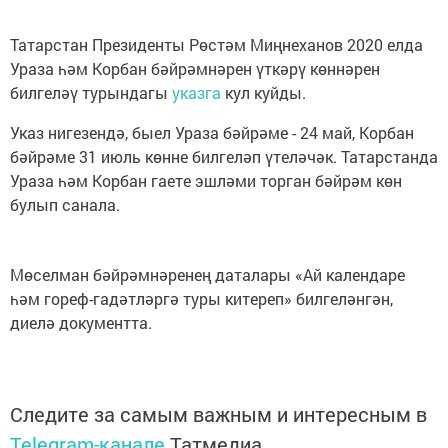
Татарстан Президенты Рөстәм Миңнеханов 2020 елда
Ураза һәм Корбан бәйрәмнәрен үткәрү көннәрен
билгеләү турындагы
указга
кул куйды.
Указ нигезендә, быел Ураза бәйрәме - 24 май, Корбан
бәйрәме 31 июль көнне билгеләп үтеләчәк. Татарстанда
Ураза һәм Корбан гаете эшләми торган бәйрәм көн
булып санала.
Мөселман бәйрәмнәренең даталары «Ай календаре
һәм гореф-гадәтләргә туры китереп» билгеләнгән,
диелә документта.
Следите за самым важным и интересным в
Telegram-канале
Татмедиа