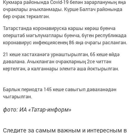
Кукмара районында Covid-19 белән зарарлануның яңа
очраклары ачыкланмады. Күрше Балтач районында
бер очрак теркәлгән.
Татарстанда коронавируска каршы көрәш буенча
оперштаб мәгълүматлары буенча, бүген республикада
коронавирус инфекциясенең 86 яңа очрагы расланган.
21 кеше хастаханәгә урнаштырылган, 65 кеше өйдә
дәвалана. Ачыкланган очракларның 2се читтән
кертелгән, ә калганнары элемтә аша йоктырылган.
Барлык периодта 145 кеше савыгып дәваханәдән
чыгарылган.
фото: ИА «Татар-информ»
Следите за самым важным и интересным в