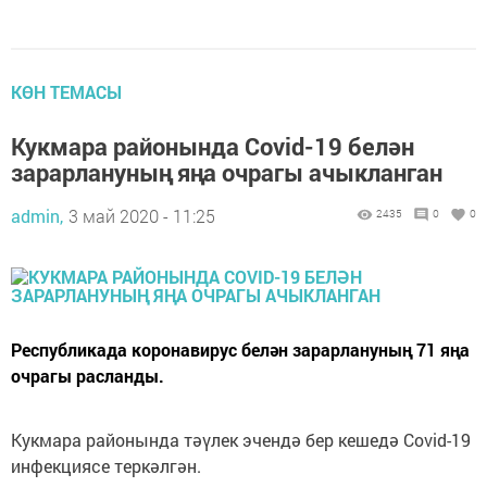
КӨН ТЕМАСЫ
Кукмара районында Covid-19 белән
зарарлануның яңа очрагы ачыкланган
admin,
3 май 2020 - 11:25
2435
0
0
Республикада коронавирус белән зарарлануның 71 яңа
очрагы расланды.
Кукмара районында тәүлек эчендә бер кешедә Covid-19
инфекциясе теркәлгән.