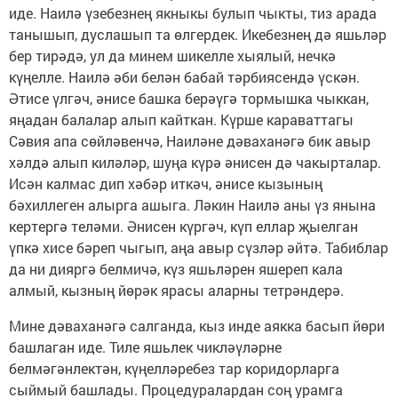
иде. Наилә үзебезнең якныкы булып чыкты, тиз арада
танышып, дуслашып та өлгердек. Икебезнең дә яшьләр
бер тирәдә, ул да минем шикелле хыялый, нечкә
күңелле. Наилә әби белән бабай тәрбиясендә үскән.
Әтисе үлгәч, әнисе башка берәүгә тормышка чыккан,
яңадан балалар алып кайткан. Күрше караваттагы
Сәвия апа сөйләвенчә, Наиләне дәваханәгә бик авыр
хәлдә алып киләләр, шуңа күрә әнисен дә чакырталар.
Исән калмас дип хәбәр иткәч, әнисе кызының
бәхиллеген алырга ашыга. Ләкин Наилә аны үз янына
кертергә теләми. Әнисен күргәч, күп еллар җыелган
үпкә хисе бәреп чыгып, аңа авыр сүзләр әйтә. Табиблар
да ни дияргә белмичә, күз яшьләрен яшереп кала
алмый, кызның йөрәк ярасы аларны тетрәндерә.
Мине дәваханәгә салганда, кыз инде аякка басып йөри
башлаган иде. Тиле яшьлек чикләүләрне
белмәгәнлектән, күңелләребез тар коридорларга
сыймый башлады. Процедуралардан соң урамга