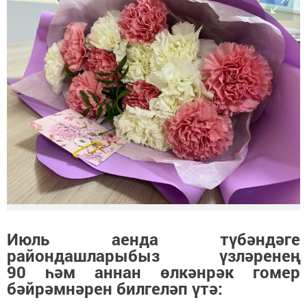
Июль аенда түбәндәге
райондашларыбыз үзләренең
90 һәм аннан өлкәнрәк гомер
бәйрәмнәрен билгеләп үтә: