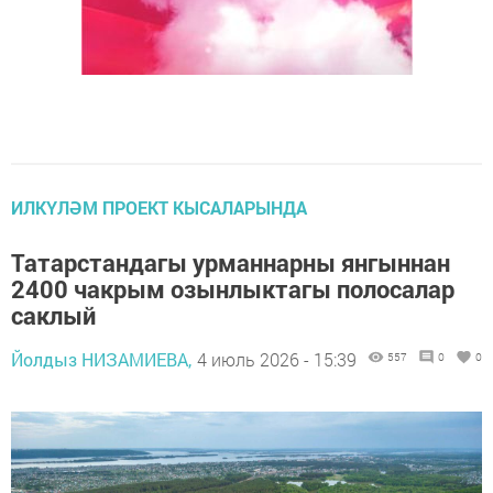
ИЛКҮЛӘМ ПРОЕКТ КЫСАЛАРЫНДА
Татарстандагы урманнарны янгыннан
2400 чакрым озынлыктагы полосалар
саклый
Йолдыз НИЗАМИЕВА,
4 июль 2026 - 15:39
557
0
0