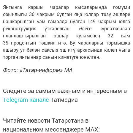
Янгынга каршы чаралар кысаларында гомуми
озынлыгы 36 чакрым булган яңа юллар төзү эшләре
башкарылган һәм гамәлдә булган 149 чакрым юлга
реконструкция үткәрелгән. Әлеге күрсәткечләр
планлаштырылган эшләр күләменең 32 һәм
35 процентын тәшкил итә. Бу чараларны тормышка
ашыру ут белән саксыз эш итү аркасында килеп чыга
торган янгыннар санын киметүгә юнәлгән.
Фото: «Татар-информ» МА
Следите за самым важным и интересным в
Telegram-канале
Татмедиа
Читайте новости Татарстана в
национальном мессенджере MАХ: