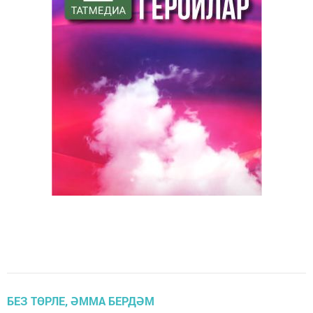
БЕЗ ТӨРЛЕ, ӘММА БЕРДӘМ