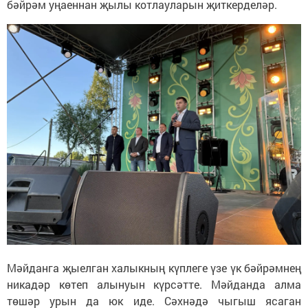
бәйрәм уңаеннан җылы котлауларын җиткерделәр.
Мәйданга җыелган халыкның күплеге үзе үк бәйрәмнең
никадәр көтеп алынуын күрсәтте. Мәйданда алма
төшәр урын да юк иде. Сәхнәдә чыгыш ясаган