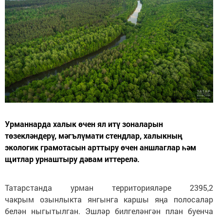
Урманнарда халык өчен ял итү зоналарын
төзекләндерү, мәгълүмати стендлар, халыкның
экологик грамотасын арттыру өчен аншлаглар һәм
щитлар урнаштыру дәвам иттерелә.
Татарстанда урман территорияләре 2395,2
чакрым озынлыкта янгынга каршы яңа полосалар
белән ныгытылган. Эшләр билгеләнгән план буенча