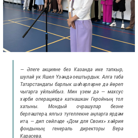
— Әлеге акцияне без Казанда ике тапкыр,
шулай ук Яшел Үзәндә оештырдык. Алга таба
Татарстандагы барлык шәһәрләрне дә йөреп
чыгарга уйлыйбыз. Мин үзем дә — махсус
хәрби операциядә катнашкан Геройның тол
хатыны. Мондый очрашулар безне
берләштерә, ялгыз түгеллекне аңларга ярдәм
итә, — дип сөйләде «Дом для Своих» хәйрия
фондының генераль директоры Вера
Карасева.