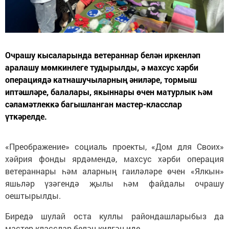
Очрашу кысаларында ветераннар белән иркенләп
аралашу мөмкинлеге тудырылды, ә махсус хәрби
операциядә катнашучыларның әниләре, тормыш
иптәшләре, балалары, якыннары өчен матурлык һәм
сәламәтлеккә багышланган мастер-класслар
үткәрелде.
«Преображение» социаль проекты, «Дом для Своих»
хәйрия фонды ярдәмендә, махсус хәрби операция
ветераннары һәм аларның гаиләләре өчен «Ялкын»
яшьләр үзәгендә җылы һәм файдалы очрашу
оештырылды.
Биредә шулай оста куллы райондашларыбыз да
мастер-класслар белән килгән иде.