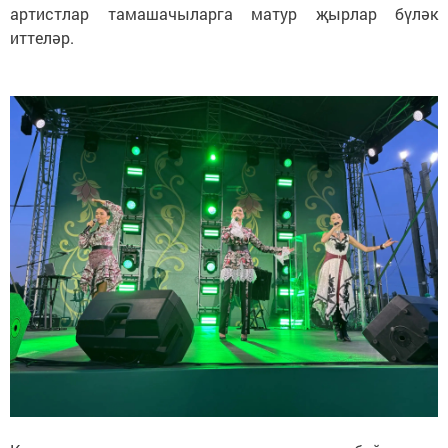
артистлар тамашачыларга матур җырлар бүләк
иттеләр.