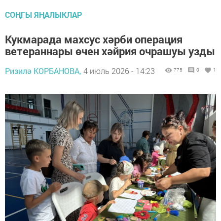
СОҢГЫ ЯҢАЛЫКЛАР
Кукмарада махсус хәрби операция
ветераннары өчен хәйрия очрашуы узды
Ризилә КОРБАНОВА,
4 июль 2026 - 14:23
775
0
1