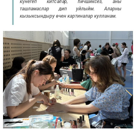
күнегеп китсәләр, һичшиксез, аны
ташламаслар дип уйлыйм. Аларны
кызыксындыру өчен картиналар кулланам.