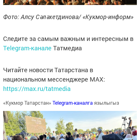
Фото: Алсу Сәләхетдинова/ «Кукмор-информ»
Следите за самым важным и интересным в
Telegram-канале
Татмедиа
Читайте новости Татарстана в
национальном мессенджере MАХ:
https://max.ru/tatmedia
«Кукмор Татарстан»
Telegram-каналга
язылыгыз