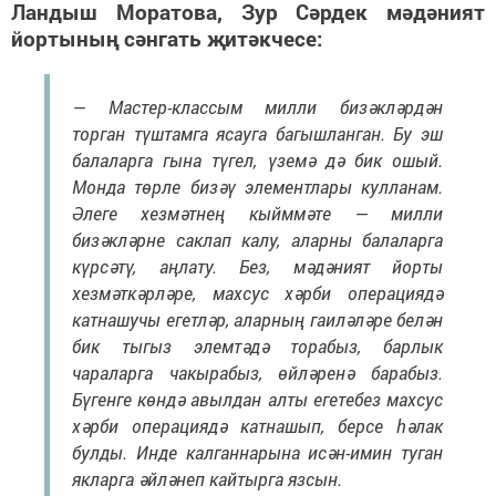
Ландыш Моратова, Зур Сәрдек мәдәният
йортының сәнгать җитәкчесе:
— Мастер-классым милли бизәкләрдән
торган түштамга ясауга багышланган. Бу эш
балаларга гына түгел, үземә дә бик ошый.
Монда төрле бизәү элементлары кулланам.
Әлеге хезмәтнең кыйммәте — милли
бизәкләрне саклап калу, аларны балаларга
күрсәтү, аңлату. Без, мәдәният йорты
хезмәткәрләре, махсус хәрби операциядә
катнашучы егетләр, аларның гаиләләре белән
бик тыгыз элемтәдә торабыз, барлык
чараларга чакырабыз, өйләренә барабыз.
Бүгенге көндә авылдан алты егетебез махсус
хәрби операциядә катнашып, берсе һәлак
булды. Инде калганнарына исән-имин туган
якларга әйләнеп кайтырга язсын.