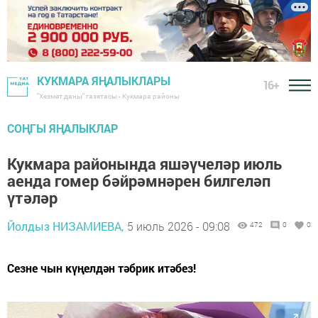
КУКМАРА ЯҢАЛЫКЛАРЫ
16+
"Хезмәт даны" газетасы - Кукмара районы
СОҢГЫ ЯҢАЛЫКЛАР
Кукмара районында яшәүчеләр июль
аенда гомер бәйрәмнәрен билгеләп
үтәләр
Йолдыз НИЗАМИЕВА,
5 июль 2026 - 09:08
472
0
0
Сезне чын күңелдән тәбрик итәбез!