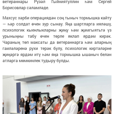
ветераннары Рүзәл Гыйниятуллин һәм Сергей
Борисовлар сәламләде.
Махсус хәрби операциядән соң тыныч тормышка кайту
— һәр солдат өчен зур сынау. Яңа шартларга ияләшү,
психологик кыенлыкларны җиңү һәм җәмгыятьтә үз
урыныңны табу өчен төрле яклап ярдәм кирәк.
Чараның төп максаты да ветераннарга һәм аларның
гаиләләренә рухи терәк булу, психологик киртәләрне
җиңәргә ярдәм итү һәм яңа тормышка ышаныч белән
атларга мөмкинлек тудыру булды.