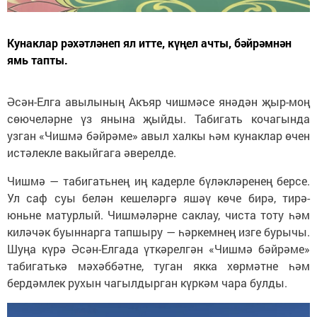
Кунаклар рәхәтләнеп ял итте, күңел ачты, бәйрәмнән
ямь тапты.
Әсән-Елга авылының Акъяр чишмәсе янәдән җыр-моң
сөючеләрне үз янына җыйды. Табигать кочагында
узган «Чишмә бәйрәме» авыл халкы һәм кунаклар өчен
истәлекле вакыйгага әверелде.
Чишмә — табигатьнең иң кадерле бүләкләренең берсе.
Ул саф суы белән кешеләргә яшәү көче бирә, тирә-
юньне матурлый. Чишмәләрне саклау, чиста тоту һәм
киләчәк буыннарга тапшыру — һәркемнең изге бурычы.
Шуңа күрә Әсән-Елгада үткәрелгән «Чишмә бәйрәме»
табигатькә мәхәббәтне, туган якка хөрмәтне һәм
бердәмлек рухын чагылдырган күркәм чара булды.