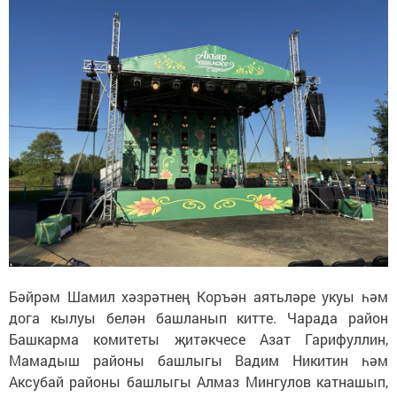
Бәйрәм Шамил хәзрәтнең Коръән аятьләре укуы һәм
дога кылуы белән башланып китте. Чарада район
Башкарма комитеты җитәкчесе Азат Гарифуллин,
Мамадыш районы башлыгы Вадим Никитин һәм
Аксубай районы башлыгы Алмаз Мингулов катнашып,