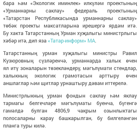
бара һәм «Экологик иминлек» илкүләм проектының
«Урманнарны саклау» федераль проектының
«Татарстан Республикасында урманнарны саклау»
төбәк проекты максатларына ирешергә ярдәм итә.
Бу хакта Татарстанның Урман хуҗалыгы министрлыгы
хәбәр итә, дип яза
«Татар-информ» МА
.
Татарстанның урман хуҗалыгы министры Равил
Кузюровның сүзләренчә, урманнарда халык өчен
ял итү зоналарын төзекләндерү, мәгълүмати стендлар,
халыкның экологик грамотасын арттыру өчен
аншлаглар һәм щитлар урнаштыру дәвам иттерелә.
Министрлыкның урман фондын саклау һәм яклау
тармагы белгечләре мәгълүматы буенча, бүгенгә
гамәлдә булган 4806,9 чакрым озынлыктагы
полосаларны карау башкарылган, бу билгеләнгән
планга туры килә.