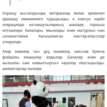
Очрашу кысаларында ветераннар белән иркенләп
аралашу мөмкинлеге тудырылды, ә махсус хәрби
операциядә катнашучыларның әниләре, тормыш
иптәшләре, балалары, якыннары өчен матурлык һәм
сәламәтлеккә багышланган мастер-класслар
үткәрелде.
Алар макияж, чәч үрү, маникюр, массаж буенча
файдалы киңәшләр алдылар. Балалар өчен дә
кызыклы һәм мавыктыргыч чаралар оештырылды,
аниматорлар эшләде.