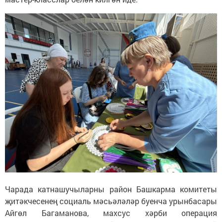
Чарада катнашучыларны район Башкарма комитеты
җитәкчесенең социаль мәсьәләләр буенча урынбасары
Айгөл Багаманова, махсус хәрби операция