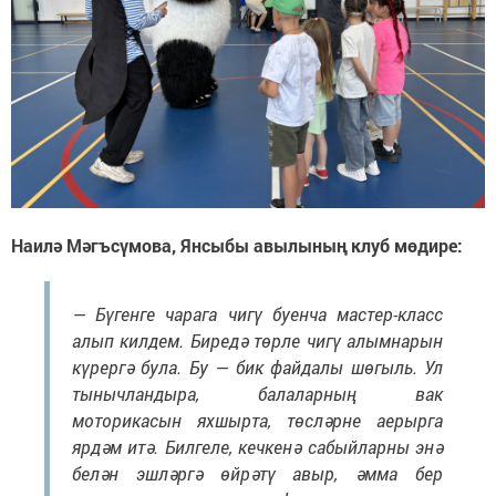
Наилә Мәгъсүмова, Янсыбы авылының клуб мөдире:
— Бүгенге чарага чигү буенча мастер-класс
алып килдем. Биредә төрле чигү алымнарын
күрергә була. Бу — бик файдалы шөгыль. Ул
тынычландыра, балаларның вак
моторикасын яхшырта, төсләрне аерырга
ярдәм итә. Билгеле, кечкенә сабыйларны энә
белән эшләргә өйрәтү авыр, әмма бер