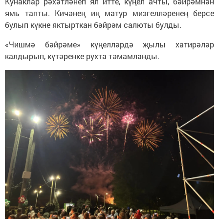
Кунаклар рәхәтләнеп ял итте, күңел ачты, бәйрәмнән
ямь тапты. Кичәнең иң матур мизгелләренең берсе
булып күкне яктырткан бәйрәм салюты булды.
«Чишмә бәйрәме» күңелләрдә җылы хатирәләр
калдырып, күтәренке рухта тәмамланды.