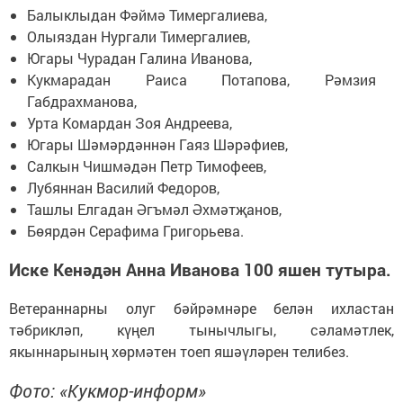
Балыклыдан Фәймә Тимергалиева,
Олыяздан Нургали Тимергалиев,
Югары Чурадан Галина Иванова,
Кукмарадан Раиса Потапова, Рәмзия
Габдрахманова,
Урта Комардан Зоя Андреева,
Югары Шәмәрдәннән Гаяз Шәрәфиев,
Салкын Чишмәдән Петр Тимофеев,
Лубяннан Василий Федоров,
Ташлы Елгадан Әгъмәл Әхмәтҗанов,
Бөярдән Серафима Григорьева.
Иске Кенәдән Анна Иванова 100 яшен тутыра.
Ветераннарны олуг бәйрәмнәре белән ихластан
тәбрикләп, күңел тынычлыгы, сәламәтлек,
якыннарының хөрмәтен тоеп яшәүләрен телибез.
Фото: «Кукмор-информ»