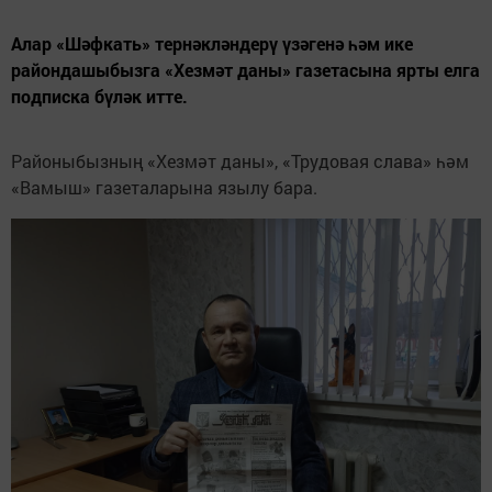
Алар «Шәфкать» тернәкләндерү үзәгенә һәм ике
райондашыбызга «Хезмәт даны» газетасына ярты елга
подписка бүләк итте.
Районыбызның «Хезмәт даны», «Трудовая слава» һәм
«Вамыш» газеталарына язылу бара.