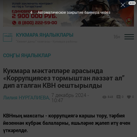
1
Автоматическое закрытие баннера через
КУКМАРА ЯҢАЛЫКЛАРЫ
16+
"Хезмәт даны" газетасы - Кукмара районы
СОҢГЫ ЯҢАЛЫКЛАР
Кукмара мәктәпләре арасында
«Коррупциясез тормыштан ләззәт ал”
дип аталган КВН оештырылды
7 декабрь 2024 -
Лилия НУРГАЛИЕВА,
848
0
0
10:47
КВНның максаты - коррупциягә каршы тору, тәрбия
йөзеннән күбрәк балаларны, яшьләрне җәлеп итү өчен
үткәрелде.