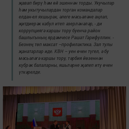
җавап бирү һәм өй эшеннән торды. Укучылар
һәм укытучылардан торган командалар
елдан-ел яхшырак, әлеге мәсьәләне аңлап,
җитдиерәк кабул итеп әзерләнәләр, - ди
коррупциягә каршы тору буенча район
башлыгының ярдәмчесе Рашат Гарифуллин. -
Безнең төп максат –профилактика. Зал тулы
җанатарлар иде. КВН – уен өчен түгел, ә бу
мәсьәләгә каршы тору, тәрбия йөзеннән
күбрәк балаларны, яшьләрне җәлеп итү өчен
үткәрелде.