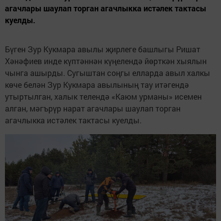
агачлары шаулап торган агачлыкка истәлек тактасы
куелды.
Бүген Зур Кукмара авылы җирлеге башлыгы Ришат
Хәнәфиев инде күптәннән күңелендә йөрткән хыялын
чынга ашырды. Сугыштан соңгы елларда авыл халкы
көче белән Зур Кукмара авылының тау итәгендә
утыртылган, халык телендә «Каюм урманы» исемен
алган, мәгърүр нарат агачлары шаулап торган
агачлыкка истәлек тактасы куелды.