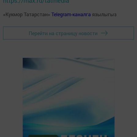
https://max.ru/tatmedia
«Кукмор Татарстан»
Telegram-каналга
язылыгыз
Перейти на страницу новости