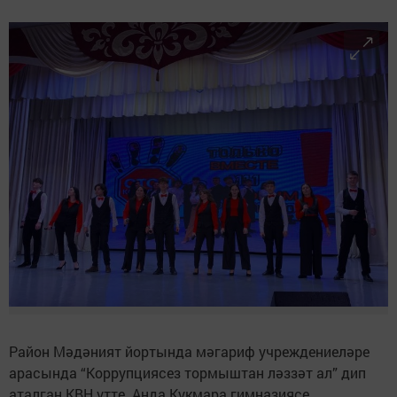
Район Мәдәният йортында мәгариф учреждениеләре
арасында “Коррупциясез тормыштан ләззәт ал” дип
аталган КВН үтте. Анда Кукмара гимназиясе,