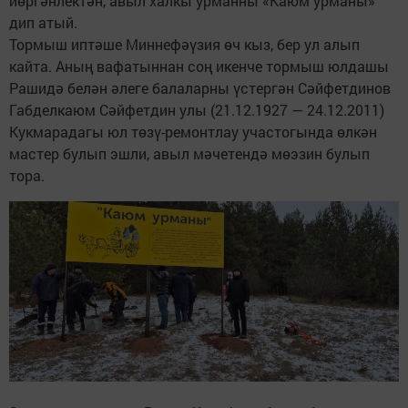
йөргәнлектән, авыл халкы урманны «Каюм урманы»
дип атый.
Тормыш иптәше Миннефәүзия өч кыз, бер ул алып
кайта. Аның вафатыннан соң икенче тормыш юлдашы
Рашидә белән әлеге балаларны үстергән Сәйфетдинов
Габделкаюм Сәйфетдин улы (21.12.1927 — 24.12.2011)
Кукмарадагы юл төзү-ремонтлау участогында өлкән
мастер булып эшли, авыл мәчетендә мөэзин булып
тора.