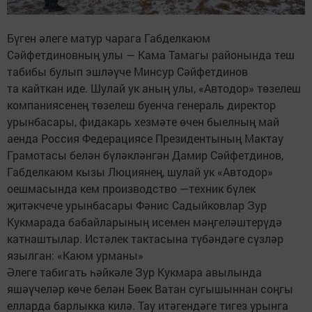
Бүген әлеге матур чарага Габделкаюм
Сәйфетдиновның улы — Кама Тамагы районында теш
табибы булып эшләүче Минсур Сәйфетдинов
та кайткан иде. Шулай ук аның улы, «Автодор» төзелеш
компаниясенең төзелеш буенча генераль директор
урынбасары, фидакарь хезмәте өчен быелның май
аенда Россия Федерациясе Президентының Мактау
Грамотасы белән бүләкләнгән Дамир Сәйфетдинов,
Габделкаюм кызы Люциянең, шулай ук «Автодор»
оешмасында кем производство —техник бүлек
җитәкчече урынбасары Фәнис Садыйковлар Зур
Кукмарада бабайларының исемен мәңгеләштерүдә
катнаштылар. Истәлек тактасына түбәндәге сүзләр
язылган: «Каюм урманы»
Әлеге табигать һәйкәле Зур Кукмара авылында
яшәүчеләр көче белән Бөек Ватан сугышыннан соңгы
елларда барлыкка килә. Тау итәгендәге тигез урынга