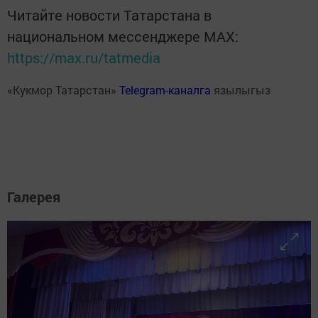
Читайте новости Татарстана в
национальном мессенджере MАХ:
https://max.ru/tatmedia
«Кукмор Татарстан»
Telegram-каналга
язылыгыз
Галерея