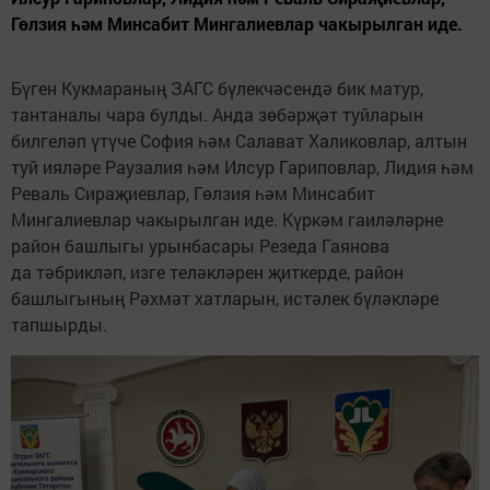
Гөлзия һәм Минсабит Мингалиевлар чакырылган иде.
Бүген Кукмараның ЗАГС бүлекчәсендә бик матур,
тантаналы чара булды. Анда зөбәрҗәт туйларын
билгеләп үтүче София һәм Салават Халиковлар, алтын
туй ияләре Раузалия һәм Илсур Гариповлар, Лидия һәм
Реваль Сираҗиевлар, Гөлзия һәм Минсабит
Мингалиевлар чакырылган иде. Күркәм гаиләләрне
район башлыгы урынбасары Резеда Гаянова
да тәбрикләп, изге теләкләрен җиткерде, район
башлыгының Рәхмәт хатларын, истәлек бүләкләре
тапшырды.