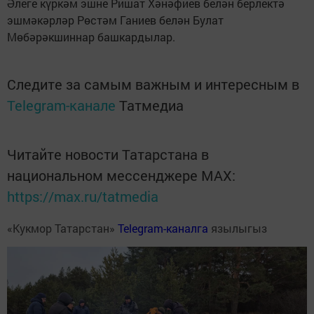
Әлеге күркәм эшне Ришат Хәнәфиев белән берлектә
эшмәкәрләр Рөстәм Ганиев белән Булат
Мөбәрәкшиннар башкардылар.
Следите за самым важным и интересным в
Telegram-канале
Татмедиа
Читайте новости Татарстана в
национальном мессенджере MАХ:
https://max.ru/tatmedia
«Кукмор Татарстан»
Telegram-каналга
язылыгыз