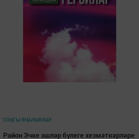
СОҢГЫ ЯҢАЛЫКЛАР
Район Эчке эшләр бүлеге хезмәткәрләре