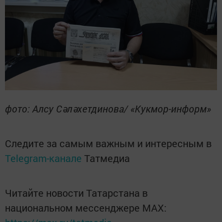
фото: Алсу Сәләхетдинова/ «Кукмор-информ»
Следите за самым важным и интересным в
Telegram-канале
Татмедиа
Читайте новости Татарстана в
национальном мессенджере MАХ: