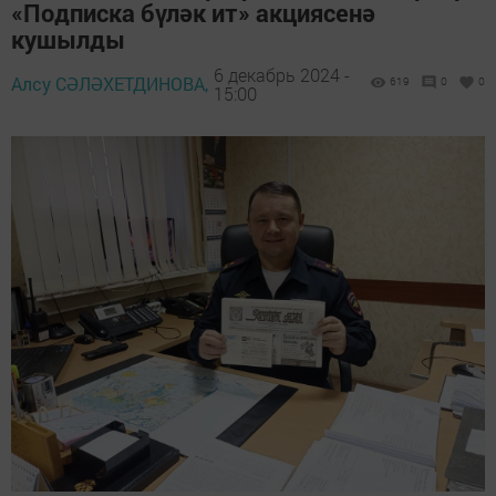
«Подписка бүләк ит» акциясенә
кушылды
6 декабрь 2024 -
Алсу СӘЛӘХЕТДИНОВА,
619
0
0
15:00