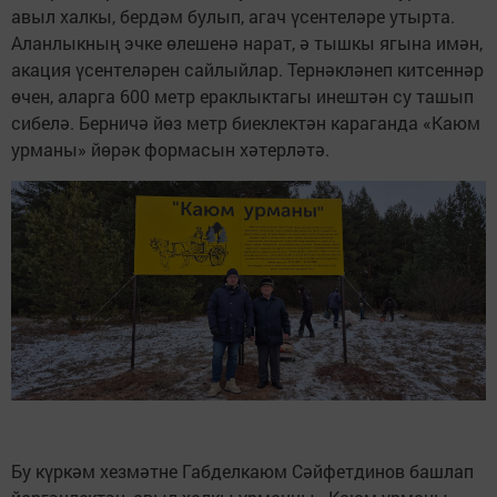
авыл халкы, бердәм булып, агач үсентеләре утырта.
Аланлыкның эчке өлешенә нарат, ә тышкы ягына имән,
акация үсентеләрен сайлыйлар. Тернәкләнеп китсеннәр
өчен, аларга 600 метр ераклыктагы инештән су ташып
сибелә. Берничә йөз метр биеклектән караганда «Каюм
урманы» йөрәк формасын хәтерләтә.
Бу күркәм хезмәтне Габделкаюм Сәйфетдинов башлап