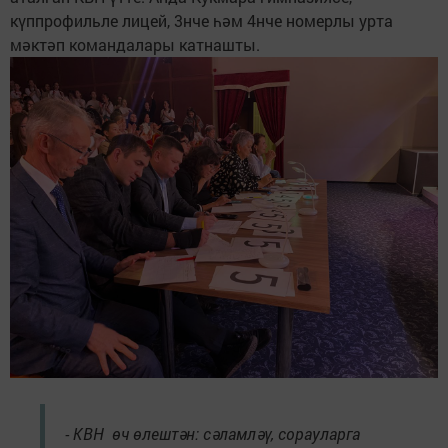
күппрофильле лицей, 3нче һәм 4нче номерлы урта
мәктәп командалары катнашты.
- КВН өч өлештән: сәламләү, сорауларга