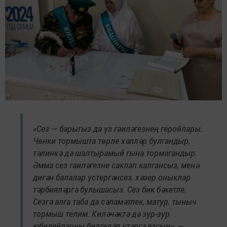
«Сез — барыгыз да үз гаиләгезнең геройлары.
Чөнки тормышта төрле хәлләр булгандыр,
тәлинкә дә шалтырамый гына тормагандыр.
Әмма сез гаиләгезне саклап калгансыз, менә
дигән балалар үстергәнсез, хәзер оныклар
тәрбияләргә булышасыз. Сез бик бәхетле.
Сезгә алга таба да сәламәтлек, матур, тыныч
тормыш телим. Киләчәктә дә зур-зур
юбилейларны билгеләп үтәргә язсын», —