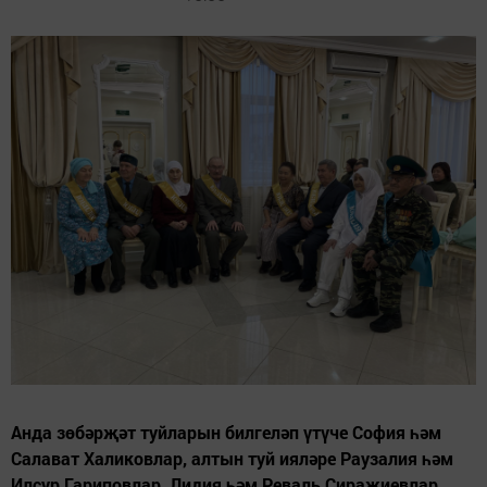
Анда зөбәрҗәт туйларын билгеләп үтүче София һәм
Салават Халиковлар, алтын туй ияләре Раузалия һәм
Илсур Гариповлар, Лидия һәм Реваль Сираҗиевлар,