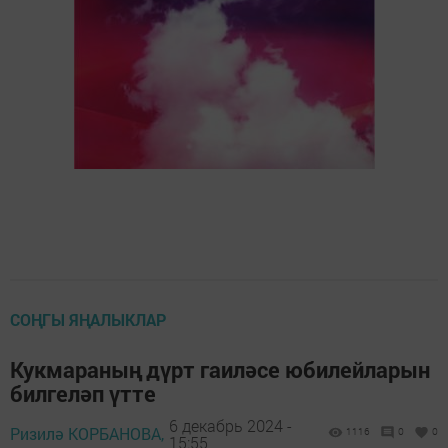
СОҢГЫ ЯҢАЛЫКЛАР
Кукмараның дүрт гаиләсе юбилейларын
билгеләп үтте
6 декабрь 2024 -
Ризилә КОРБАНОВА,
1116
0
0
15:55