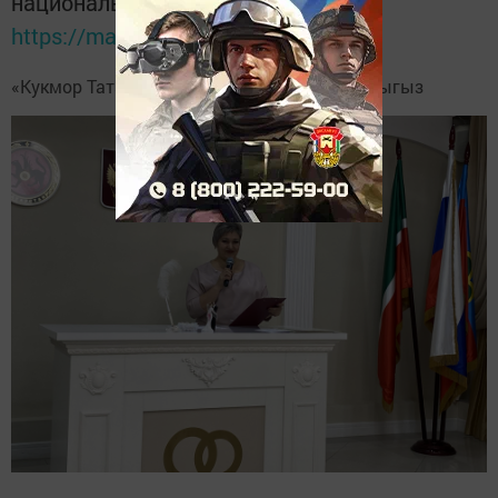
национальном мессенджере MАХ:
https://max.ru/tatmedia
«Кукмор Татарстан»
Telegram-каналга
язылыгыз