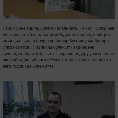
Район Эчке эшләр бүлеге начальнигы Рамил Нургалиев,
бүлекнең штаб начальнигы Радик Камалиев, полиция
начальнигының оператив эшләр буенча урынбасары
Илгиз Әхәтов «Подписка бүләк ит» акциясенә
кушылды. Алар «Шәфкать» тернәкләндерү үзәгенә һәм
ике райондашыбызга «Хезмәт даны» газетасына ярты
елга подписка бүләк итте.