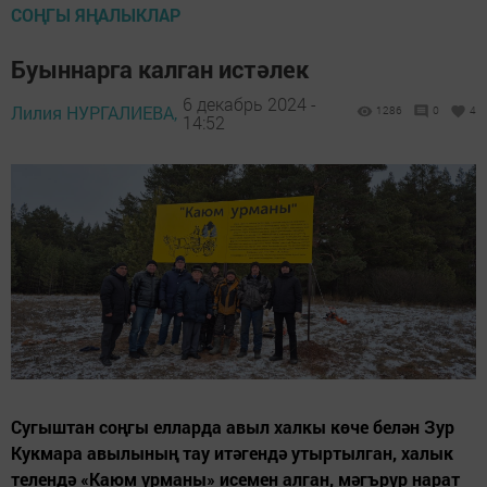
СОҢГЫ ЯҢАЛЫКЛАР
Буыннарга калган истәлек
6 декабрь 2024 -
Лилия НУРГАЛИЕВА,
1286
0
4
14:52
Сугыштан соңгы елларда авыл халкы көче белән Зур
Кукмара авылының тау итәгендә утыртылган, халык
телендә «Каюм урманы» исемен алган, мәгърүр нарат