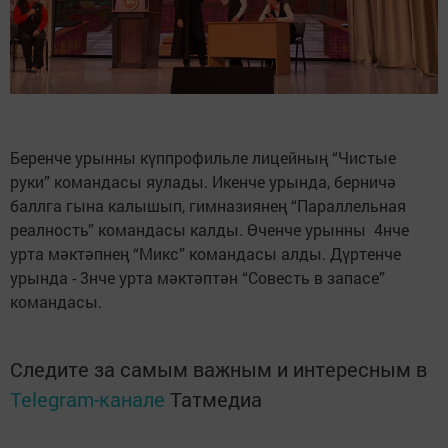
Беренче урынны күппрофильле лицейның “Чистые
руки” командасы яулады. Икенче урында, берничә
баллга гына калышып, гимназиянең “Параллельная
реалность” командасы калды. Өченче урынны 4нче
урта мәктәпнең “Микс” командасы алды. Дүртенче
урында - 3нче урта мәктәптән “Совесть в запасе”
командасы.
Следите за самым важным и интересным в
Telegram-канале
Татмедиа