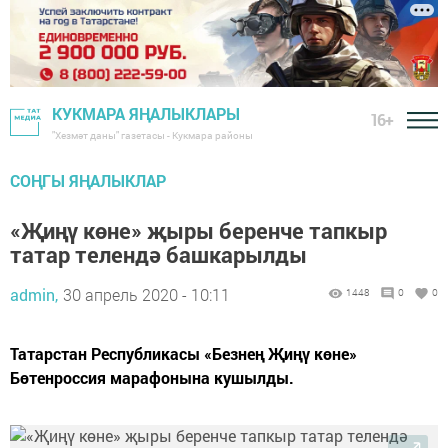
КУКМАРА ЯҢАЛЫКЛАРЫ
16+
"Хезмәт даны" газетасы - Кукмара районы
СОҢГЫ ЯҢАЛЫКЛАР
«Җиңү көне» җыры беренче тапкыр
татар телендә башкарылды
admin,
30 апрель 2020 - 10:11
1448
0
0
Татарстан Республикасы «Безнең Җиңү көне»
Бөтенроссия марафонына кушылды.