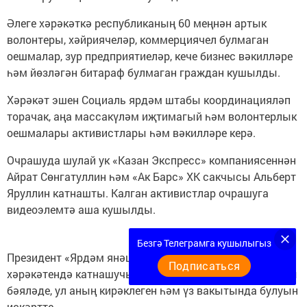
Әлеге хәрәкәткә республиканың 60 меңнән артык
волонтеры, хәйриячеләр, коммерциячел булмаган
оешмалар, зур предприятиеләр, кече бизнес вәкилләре
һәм йөзләгән битараф булмаган граждан кушылды.
Хәрәкәт эшен Социаль ярдәм штабы координацияләп
торачак, аңа массакүләм иҗтимагый һәм волонтерлык
оешмалары активистлары һәм вәкилләре керә.
Очрашуда шулай ук «Казан Экспресс» компаниясеннән
Айрат Сөнгатуллин һәм «Ак Барс» ХК сакчысы Альберт
Яруллин катнашты. Калган активистлар очрашуга
видеоэлемтә аша кушылды.
Безгә Телеграмга кушылыгыз
Президент «Ярдәм янәшә! Помощь рядом!»
Подписаться
хәрәкәтендә катнашучыларның инициативасын югары
бәяләде, ул аның кирәклеген һәм үз вакытында булуын
искәртте.