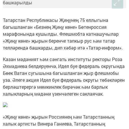
Татарстан Республикасы Җиңүнең 75 еллыгына
багышланган «Безнең Җиңү көне» Бөтенроссия
марафонында кушылды. Флешмобта катнашучылар
«Җиңү көне» җырын беренче тапкыр рус һәм татар
телләрендә башкарды, дип хәбәр итә «Татар-информ».
Казан мәдәният һәм сәнгать институты ректоры Роза
Әхмәдиева белдерүенчә, Идел буе федераль округында
Бөек Ватан сугышына багышланган җыр флешмобы
уза. Әлеге акция Идел буе федераль округы төбәкләрен
берләштерергә мөмкинлек бирәчәк һәм барлык
халыкларның мәдәни үзенчәлеген саклаячак.
«Җиңү көне» җырын Россиянең һәм Татарстанның
халык артисты Винера Ганиева, Татарстанның