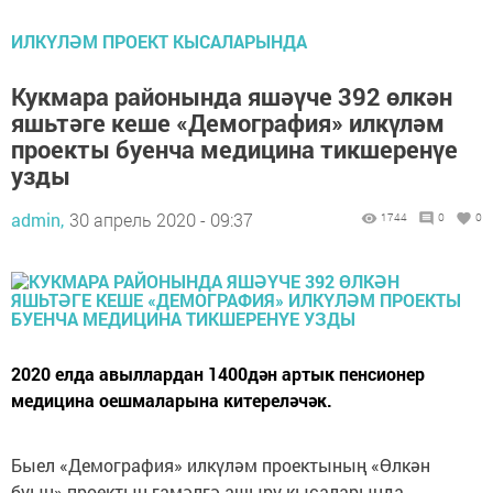
ИЛКҮЛӘМ ПРОЕКТ КЫСАЛАРЫНДА
Кукмара районында яшәүче 392 өлкән
яшьтәге кеше «Демография» илкүләм
проекты буенча медицина тикшеренүе
узды
admin,
30 апрель 2020 - 09:37
1744
0
0
2020 елда авыллардан 1400дән артык пенсионер
медицина оешмаларына китереләчәк.
Быел «Демография» илкүләм проектының «Өлкән
буын» проектын гамәлгә ашыру кысаларында,