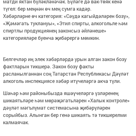
матди яктан бүләкләнәчәк. Бүләге дә вак-төяк кенә
түгел: бер меңнән өч мең сумга кадәр.
Хәбәрләрне өч категория: «Сәүдә кагыйдәләрен бозу»,
«Җәмәгать туклануы», «Этил спирты, алкогольле һәм
спиртлы продукциянең законсыз әйләнеше»
категорияләре буенча җибәрергә мөмкин.
Белгечләр иң элек хәбәрләрдә урын алган закон бозу
фактларын тикшерә. Закон бозу факты
расланылганнан соң Татарстан Республикасы Дәүләт
алкоголь инспекциясе хәбәр итүчеләргә акча түли.
Шәһәр һәм районыбызда яшәүчеләргә үзләренең
шикаятьләре һәм мөрәҗәгатьләрен «Халык контроле»
дәүләт мәгълүмат системасына җибәрүләрен
сорыйбыз. Алынган бер генә шикаять тә тикшерелми
калмаячак.