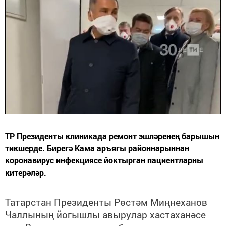
ТР Президенты клиникада ремонт эшләренең барышын
тикшерде. Бирегә Кама аръягы районнарыннан
коронавирус инфекциясе йоктырган пациентларны
китерәләр.
Татарстан Президенты Рөстәм Миңнеханов
Чаллының йогышлы авырулар хастаханәсе