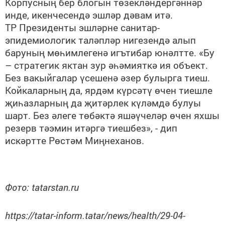
Корпусның бер блогын төзекләндергәннәр
инде, икенчесендә эшләр дәвам итә.
ТР Президенты эшләрне санитар-
эпидемиологик таләпләр нигезендә алып
баруның мөһимлегенә игътибар юнәлтте. «Бу
– стратегик яктан зур әһәмияткә ия объект.
Без вакыйгалар үсешенә әзер булырга тиеш.
Койкаларның да, ярдәм күрсәтү өчен тиешле
җиһазларның да җитәрлек күләмдә булуы
шарт. Без әлеге төбәктә яшәүчеләр өчен яхшы
резерв тәэмин итәргә тиешбез», - дип
искәртте Рөстәм Миңнеханов.
Фото: tatarstan.ru
https://tatar-inform.tatar/news/health/29-04-