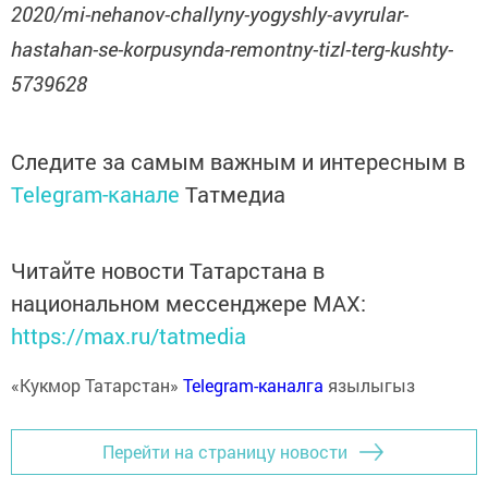
2020/mi-nehanov-challyny-yogyshly-avyrular-
hastahan-se-korpusynda-remontny-tizl-terg-kushty-
5739628
Следите за самым важным и интересным в
Telegram-канале
Татмедиа
Читайте новости Татарстана в
национальном мессенджере MАХ:
https://max.ru/tatmedia
«Кукмор Татарстан»
Telegram-каналга
язылыгыз
Перейти на страницу новости