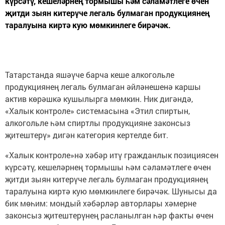
күрсәтү, кешеләрнең тормышы һәм сәламәтлеге өчен
җитди зыян китерүче легаль булмаган продукциянең
таралуына киртә кую мөмкинлеге бирәчәк.
Татарстанда яшәүче барча кеше алкогольле
продукциянең легаль булмаган әйләнешенә каршы
актив көрәшкә кушылырга мөмкин. Ник дигәндә,
«Халык контроле» системасына «Этил спиртын,
алкогольле һәм спиртлы продукцияне законсыз
җитештерү» дигән категория кертелде бит.
«Халык контроле»нә хәбәр итү гражданлык позициясен
күрсәтү, кешеләрнең тормышы һәм сәламәтлеге өчен
җитди зыян китерүче легаль булмаган продукциянең
таралуына киртә кую мөмкинлеге бирәчәк. Шунысы да
бик мөһим: мондый хәбәрләр авторлары хәмерне
законсыз җитештерүнең расланылган һәр факты өчен