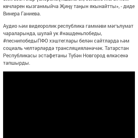
көчләрен кызганмыйча Җиңү таңын якынайтты», - диде
Винера Ганиева.
Аудио һәм видеоролик республика гаммәви мәгълүмат
чараларында, шулай ук #нашденьпобеды,
#песнипобедыПФО хэштеглары белән сайтларда һәм
социаль челтәрләрдә трансляцияләнәчәк. Татарстан
Республикасы эстафетаны Түбән Новгород өлкәсенә
тапшырды.