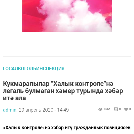
ГОСАЛКОГОЛЬИНСПЕКЦИЯ
Кукмаралылар “Халык контроле”нә
легаль булмаган хәмер турында хәбәр
итә ала
admin,
29 апрель 2020 - 14:49
1661
0
0
«Халык контроле»нә хәбәр итү гражданлык позициясен