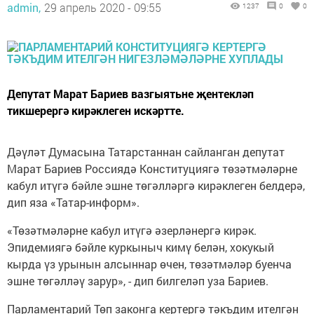
admin,
29 апрель 2020 - 09:55
1237
0
0
Депутат Марат Бариев вазгыятьне җентекләп
тикшерергә кирәклеген искәртте.
Дәүләт Думасына Татарстаннан сайланган депутат
Марат Бариев Россиядә Конституциягә төзәтмәләрне
кабул итүгә бәйле эшне төгәлләргә кирәклеген белдерә,
дип яза «Татар-информ».
«Төзәтмәләрне кабул итүгә әзерләнергә кирәк.
Эпидемиягә бәйле куркыныч кимү белән, хокукый
кырда үз урынын алсыннар өчен, төзәтмәләр буенча
эшне төгәлләү зарур», - дип билгеләп уза Бариев.
Парламентарий Төп законга кертергә тәкъдим ителгән