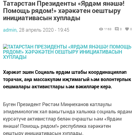
Татарстан Президенты «Ярдәм янәшә!
Помощь рядом!» хәрәкәтен оештыру
инициативасын хуплады
admin,
28 апрель 2020 - 19:45
1163
0
0
Хәрәкәт эшен Социаль ярдәм штабы координацияләп
торачак, аңа массакүләм иҗтимагый һәм волонтерлык
оешмалары активистлары һәм вәкилләре керә.
Бүген Президент Рөстәм Миңнеханов катлаулы
эпидемиологик хәл вакытында халыкка социаль ярдәм
күрсәтүче активистлар белән очрашты һәм «Ярдәм
янәшә! Помощь рядом!» республика хәрәкәтен
оештыру инициативасын хуплады.