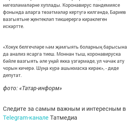
нигезләмәләрне хуплады. Коронавирус пандемиясе
фонында аларга төзәтмәләр кертүгә килгәндә, Бариев
вазгыятьне җентекләп тикшерергә кирәклеген
искәртте.
«Хокук белгечләре һәм җәмгыять боларның барысына
да анализ ясарга тиеш. Моннан тыш, коронавируска
бәйле вазгыять әле уңай якка үзгәрмәде, ул чәчәк ату
чорын кичерә. Шуңа күрә ашыкмаска кирәк», - диде
депутат.
фото: «Татар-информ»
Следите за самым важным и интересным в
Telegram-канале
Татмедиа