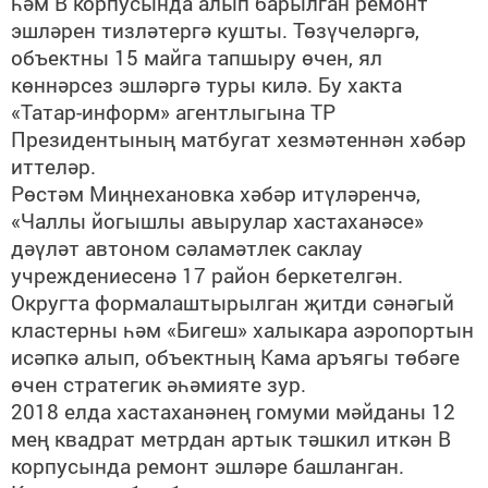
һәм В корпусында алып барылган ремонт
эшләрен тизләтергә кушты. Төзүчеләргә,
объектны 15 майга тапшыру өчен, ял
көннәрсез эшләргә туры килә. Бу хакта
«Татар-информ» агентлыгына ТР
Президентының матбугат хезмәтеннән хәбәр
иттеләр.
Рөстәм Миңнехановка хәбәр итүләренчә,
«Чаллы йогышлы авырулар хастаханәсе»
дәүләт автоном сәламәтлек саклау
учреждениесенә 17 район беркетелгән.
Округта формалаштырылган җитди сәнәгый
кластерны һәм «Бигеш» халыкара аэропортын
исәпкә алып, объектның Кама аръягы төбәге
өчен стратегик әһәмияте зур.
2018 елда хастаханәнең гомуми мәйданы 12
мең квадрат метрдан артык тәшкил иткән В
корпусында ремонт эшләре башланган.