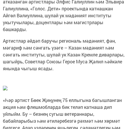
атказанган артистлары Әлфис Галиуллин һәм Эльвира
Галиуллина, «Голос. Дети» проектында катнашкан
Айгөл Вәлиуллина, шулай ук мәдәният институты
укытучылары, доцентлары һәм магистрлары
башкарды.
Артистлар әйдәп баручы региональ мәдәният, фән,
мәгариф һәм сәнгать үзәге – Казан мәдәният һәм
сәнгать институты, шулай ук Казан Кремле диварлары,
шагыйрь, Советлар Союзы Герое Муса Җәлил һәйкәле
янында чыгыш ясады.
«Һәр артист Бөек Җиңүнең 75 еллыгына багышланган
акция һәм флешмобларда бик теләп катнаша дип
уйлыйм. Бу – безнең сугыш ветераннары,
бабайларыбыз һәм әтиләребезгә рәхмәт һәм хөрмәт
билгесе. Алар үзләренең яшьлеген, сәламәтлеген һәм