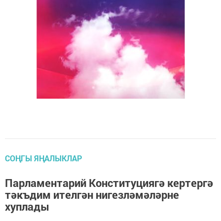
СОҢГЫ ЯҢАЛЫКЛАР
Парламентарий Конституциягә кертергә
тәкъдим ителгән нигезләмәләрне
хуплады