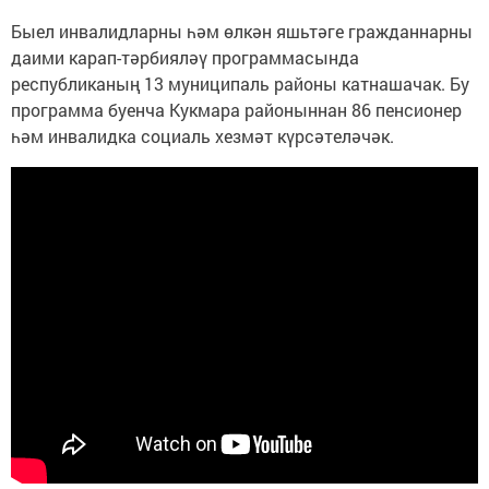
Быел инвалидларны һәм өлкән яшьтәге гражданнарны
даими карап-тәрбияләү программасында
республиканың 13 муниципаль районы катнашачак. Бу
программа буенча Кукмара районыннан 86 пенсионер
һәм инвалидка социаль хезмәт күрсәтеләчәк.