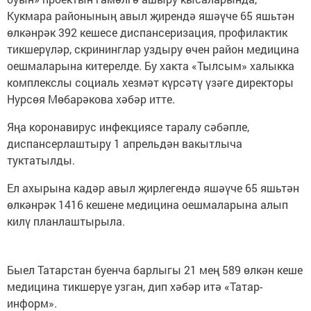
Кукмара районының авыл җирендә яшәүче 65 яшьтән
өлкәнрәк 392 кешесе диспансеризация, профилактик
тикшерүләр, скрининглар уздыру өчен район медицина
оешмаларына китерелде. Бу хакта «Тылсым» халыкка
комплекслы социаль хезмәт күрсәтү үзәге директоры
Нурсөя Мөбарәкова хәбәр итте.
Яңа коронавирус инфекциясе таралу сәбәпле,
диспансерлаштыру 1 апрельдән вакытлыча
туктатылды.
Ел ахырына кадәр авыл җирлегендә яшәүче 65 яшьтән
өлкәнрәк 1416 кешене медицина оешмаларына алып
килү планлаштырыла.
Быел Татарстан буенча барлыгы 21 мең 589 өлкән кеше
медицина тикшерүе узган, дип хәбәр итә «Татар-
информ».