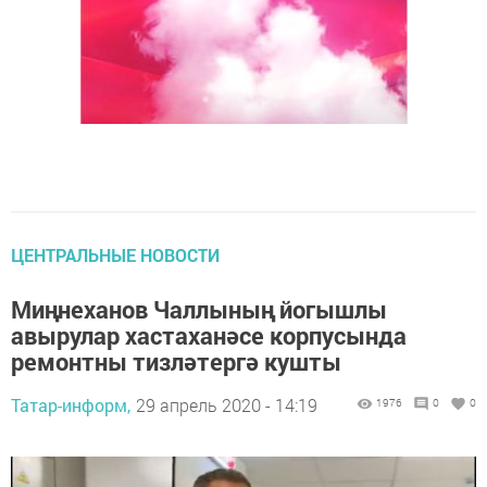
ЦЕНТРАЛЬНЫЕ НОВОСТИ
Миңнеханов Чаллының йогышлы
авырулар хастаханәсе корпусында
ремонтны тизләтергә кушты
Татар-информ,
29 апрель 2020 - 14:19
1976
0
0