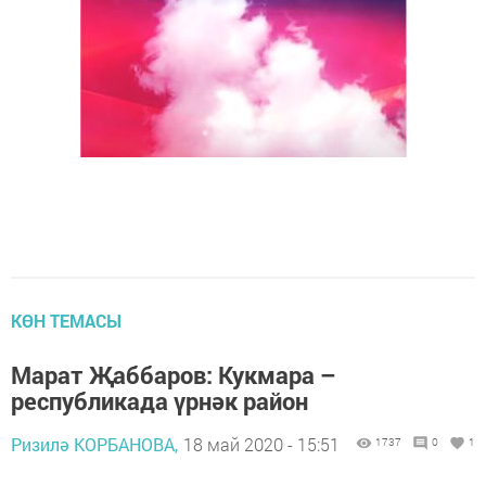
КӨН ТЕМАСЫ
Марат Җаббаров: Кукмара –
республикада үрнәк район
Ризилә КОРБАНОВА,
18 май 2020 - 15:51
1737
0
1