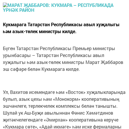
Кукмарага Татарстан Республикасы авыл хуҗалыгы
һәм азык-төлек министры килде.
Бүген Татарстан Республикасы Премьер министры
урынбасары – Татарстан Республикасы авыл
хуҗалыгы һәм азык-төлек министры Марат Җаббаров
эш сәфәре белән Кукмарага килде.
Ул, Вахитов исемендәге һәм «Восток» хуҗалыкларында
булып, азык цехы һәм «Монокорм» кооперативының
эшчәнлеге, терлекчелек комплексы белән танышты.
Шулай ук Аш-Буҗи авылыннан Фәнис Хәмәтдинов
җитәкчелегендәге «Әмирхан» кооперативына керүче
«Кукмара сөте», «Адай икмәге» һәм иске фермаларны