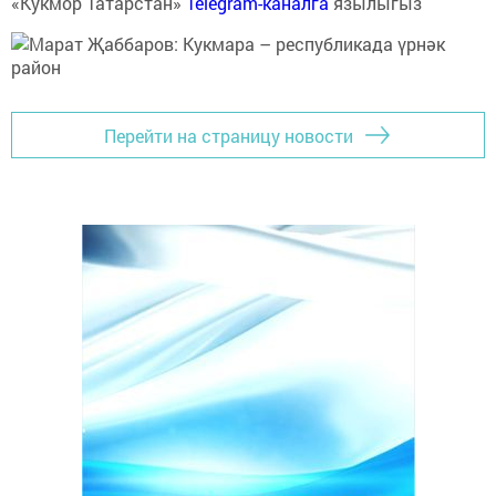
«Кукмор Татарстан»
Telegram-каналга
язылыгыз
Перейти на страницу новости