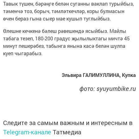
Тавык түшен, бәрәңге белән суганны ваклап турыйбыз,
тәменчә тоз, борыч, тәмләткечләр, коры булмасын
өчен бераз гына сыер мае кушып туглыйбыз.
Өлешне кечкенә бәлеш рәвешендә ясыйбыз. Майлы
табага тезеп, 180-200 градус җылылыктагы мичтә 45
минут пешерәбез, табынга янына касә белән шулпа
куеп чыгарабыз.
Эльвира ГАЛИМУЛЛИНА, Купка
фото: syuyumbike.ru
Следите за самым важным и интересным в
Telegram-канале
Татмедиа