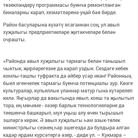
төзекләндерү программасы буенча ремонтланган
биналарны карап, хезмәтләренә уңай бәя бирде.
Район басуларына күзәтү ясаганнан соң, ул авыл
хуҗалыгы предприятиеләре җитәкчеләре белән
очрашты.
«Районда авыл хуҗалыгы тармагы белән танышып
чыктык, җирләрегезне да карап уздык. Сездәге кебек
комлы-ташлы туфракта да әйбер үсәр икән! Районның
быел игенчелек тармагы буенча потенциалы зур. Көзге
культуралар, күпьеллык үләннәр матур гына күтәрелеп
килә. Яңгырлар да вакытында явып, кояш та җылытып
тора, иң мөһиме - хәзер барлык технологияләрне дә
тиешенчә башкарып, мул уңыш алу өчен тырышып
эшләргә кирәк. Ә авыл хуҗалыгы һәм азык-төлек
министрлыгы сезнең һәр эшегездә дә булдыра алган
кадәр ярдәм күрсәтергә әзер, - диде ул. – Кукмара –