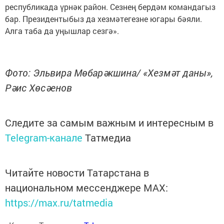
республикада үрнәк район. Сезнең бердәм командагыз
бар. Президентыбыз да хезмәтегезне югары бәяли.
Алга таба да уңышлар сезгә».
Фото: Эльвира Мөбарәкшина/ «Хезмәт даны»,
Рәис Хөсәенов
Следите за самым важным и интересным в
Telegram-канале
Татмедиа
Читайте новости Татарстана в
национальном мессенджере MАХ:
https://max.ru/tatmedia