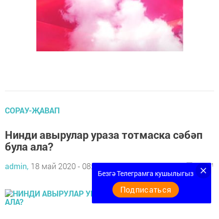
СОРАУ-ҖАВАП
Нинди авырулар ураза тотмаска сәбәп
була ала?
admin,
18 май 2020 - 08:56
6901
0
1
Безгә Телеграмга кушылыгыз
Подписаться