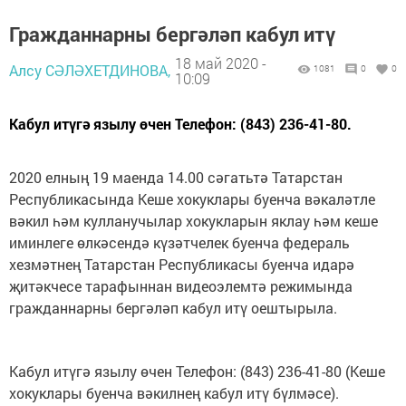
Гражданнарны бергәләп кабул итү
18 май 2020 -
Алсу СӘЛӘХЕТДИНОВА,
1081
0
0
10:09
Кабул итүгә язылу өчен Телефон: (843) 236-41-80.
2020 елның 19 маенда 14.00 сәгатьтә Татарстан
Республикасында Кеше хокуклары буенча вәкаләтле
вәкил һәм кулланучылар хокукларын яклау һәм кеше
иминлеге өлкәсендә күзәтчелек буенча федераль
хезмәтнең Татарстан Республикасы буенча идарә
җитәкчесе тарафыннан видеоэлемтә режимында
гражданнарны бергәләп кабул итү оештырыла.
Кабул итүгә язылу өчен Телефон: (843) 236-41-80 (Кеше
хокуклары буенча вәкилнең кабул итү бүлмәсе).