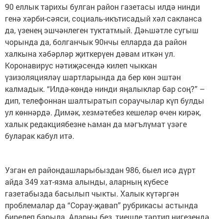
90 еллык тарихы булган район газетасы илдә нинди
генә хәрби-сәяси, социаль-икътисадый хәл сакланса
да, үзенең эшчәнлеген туктатмый. Дәһшәтле сугыш
чорында да, болганчык 90нчы елларда да район
халкына хәбәрләр җиткерүен дәвам иткән ул.
Коронавирус нәтиҗәсендә килеп чыккан
үзизоляцияләү шартларында да бер көн эштән
калмадык. “Илдә-көндә нинди яңалыклар бар соң?” –
дип, телефоннан шалтыратып сораучылар күп булды
ул көннәрдә. Димәк, хезмәтебез кешеләр өчен кирәк,
халык редакциябезне һаман да мәгълүмат үзәге
буларак кабул итә.
Узган ел райондашларыбыздан 986, быел исә дүрт
айда 349 хат-язма алынды, аларның күбесе
газетабызда басылып чыкты. Халык күтәргән
проблемалар да “Сорау-җавап” рубрикасы астында
бирелеп барыла. Аларны без, тиешле тәртип нигезендә,