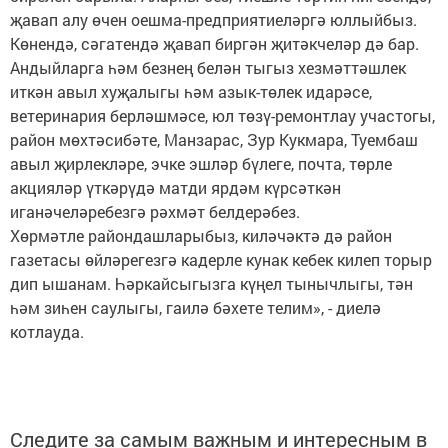
җавап алу өчен оешма-предприятиеләргә юллыйбыз.
Көнендә, сәгатендә җавап биргән җитәкчеләр дә бар.
Андыйларга һәм безнең белән тыгыз хезмәттәшлек
иткән авыл хуҗалыгы һәм азык-төлек идарәсе,
ветеринария берләшмәсе, юл төзү-ремонтлау участогы,
район мөхтәсибәте, Манзарас, Зур Кукмара, Туембаш
авыл җирлекләре, эчке эшләр бүлеге, почта, төрле
акцияләр үткәрүдә матди ярдәм күрсәткән
иганәчеләребезгә рәхмәт белдерәбез.
Хөрмәтле райондашларыбыз, киләчәктә дә район
газетасы өйләрегезгә кадерле кунак кебек килеп торыр
дип ышанам. Һәркайсыгызга күңел тынычлыгы, тән
һәм зиһен саулыгы, гаилә бәхете телим», - диелә
котлауда.
Следите за самым важным и интересным в