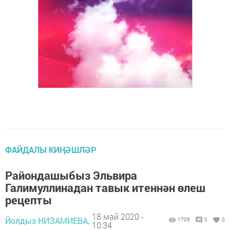
ФАЙДАЛЫ КИҢӘШЛӘР
Райондашыбыз Эльвира
Галимуллинадан тавык итеннән өлеш
рецепты
18 май 2020 -
Йолдыз НИЗАМИЕВА,
1705
0
0
10:34