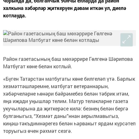
чорында да, болганчык 90нчы елларда да район
халкына хәбәрләр җиткерүен дәвам иткән ул, диелә
котлауда.
Район газетасының баш мөхәррире Гөлгенә Шәрипова
Матбугат көне белән котлый.
«Бүген Татарстан матбугаты көне билгеләп үтә. Барлык
хезмәттәшләремне, матбугат ветераннарын,
хәбәрчеләрне һөнәри бәйрәмебез белән тәбрик итәм,
яңа иҗади уңышлар телим. Матур теләкләрне газета
укучыларына да җиткерәсе килә: безнең белән бергә
булганыгыз, “Хезмәт даны”ннан аерылмавыгыз,
киңәш-тәкъдимнәрегез белән һәрвакыт ярдәм күрсәтеп
торуыгыз өчен рәхмәт сезгә.