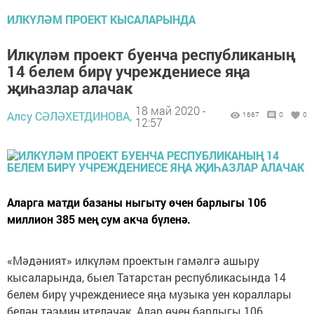
ИЛКҮЛӘМ ПРОЕКТ КЫСАЛАРЫНДА
Илкүләм проект буенча республиканың
14 белем бирү учреждениесе яңа
җиһазлар алачак
18 май 2020 -
Алсу СӘЛӘХЕТДИНОВА,
1667
0
0
12:57
Аларга матди базаны ныгыту өчен барлыгы 106
миллион 385 мең сум акча бүленә.
«Мәдәният» илкүләм проектын гамәлгә ашыру
кысаларында, быел Татарстан республикасында 14
белем бирү учреждениесе яңа музыка уен кораллары
белән тәэмин ителәчәк. Алар өчен барлыгы 106