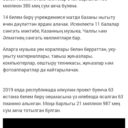
миллион 385 мең сум акча бүленә.
14 белем бирү учреждениесе матди базаны ныгыту
өчен дәүләттән ярдәм алачак. Исемлектә 11 балалар
сәнгать мәктәбе, Казанның музыка, Чаллы һәм
Әлмәтнең сәнгать көллиятләре бар.
Аларга музыка уен кораллары белән беррәттән, уку-
укыту материаллары, тавыш җиһазлары,
компьютерлар, оештыру техникасы, җиһазлар һәм
фотоаппаратлар да кайтарылачак.
2019 елда республикада илкүләм проект буенча 63
өстәмә белем бирү оешмасына үз илебездә ясалган 63
пианино алынган. Моңа барлыгы 21 миллион 987 мең
сум акча тотылган булган.