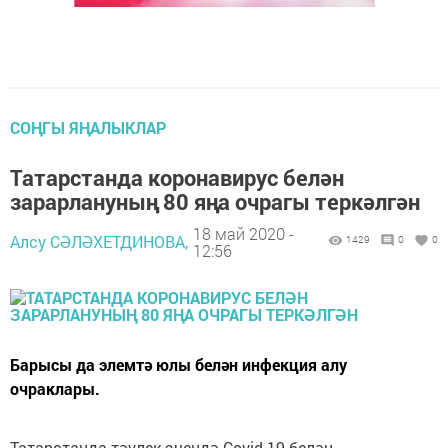
СОҢГЫ ЯҢАЛЫКЛАР
Татарстанда коронавирус белән
зарарлануның 80 яңа очрагы теркәлгән
18 май 2020 -
Алсу СӘЛӘХЕТДИНОВА,
1429
0
0
12:56
Барысы да элемтә юлы белән инфекция алу
очраклары.
Татарстанда тәүлек эчендә Covid-19 белән