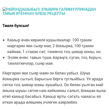
Тәмле булсын!
Камыр өчен кирәкле кушылмалар: 100 грамм
маргарин яки сыер мае, 2 йомырка, 100 грамм
каймак, 1 стакан сөт, тәменчә тоз, шикәр комы, он.
Эчлек өчен: тавык түше, бәрәңге, суган, тоз, борыч,
тәмләткечләр, сыер мае.
Маргарин яки сыер маен он белән уабыз. Шуңа
йомырка сытып, барысын бергә туглыйбыз. Ул арада
сөткә тоз, шикәр комы кушабыз. Он белән уылган май
янына шушы сөтне һәм каймакны салып, йомшак кына
итеп камыр басабыз. Камыр ярты сәгать чамасы ял
иткән арада өлешнең эчлеген әзерлибез.