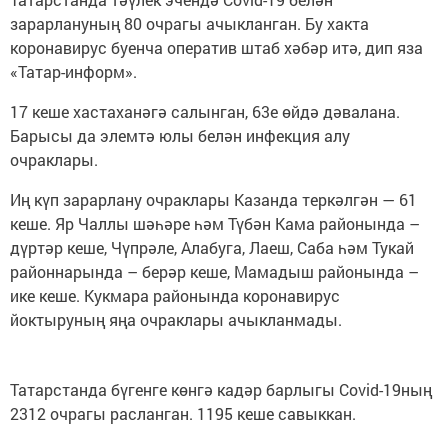
зарарлануның 80 очрагы ачыкланган. Бу хакта
коронавирус буенча оператив штаб хәбәр итә, дип яза
«Татар-информ».
17 кеше хастаханәгә салынган, 63е өйдә дәвалана.
Барысы да элемтә юлы белән инфекция алу
очраклары.
Иң күп зарарлану очраклары Казанда теркәлгән — 61
кеше. Яр Чаллы шәһәре һәм Түбән Кама районында –
дүртәр кеше, Чүпрәле, Алабуга, Лаеш, Саба һәм Тукай
районнарында – берәр кеше, Мамадыш районында –
ике кеше. Кукмара районында коронавирус
йоктыруның яңа очраклары ачыкланмады.
Татарстанда бүгенге көнгә кадәр барлыгы Covid-19ның
2312 очрагы расланган. 1195 кеше савыккан.