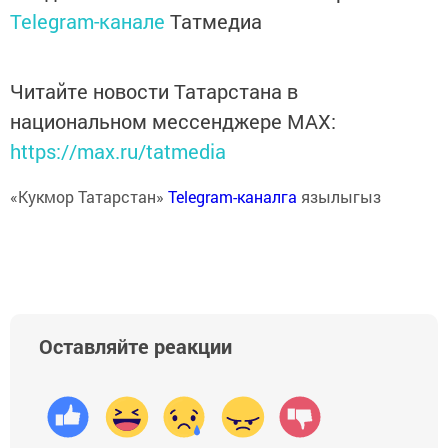
Telegram-канале
Татмедиа
Читайте новости Татарстана в
национальном мессенджере MАХ:
https://max.ru/tatmedia
«Кукмор Татарстан»
Telegram-каналга
язылыгыз
Оставляйте реакции