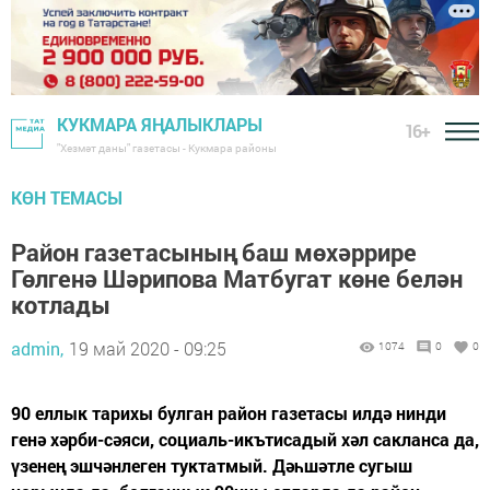
КУКМАРА ЯҢАЛЫКЛАРЫ
16+
"Хезмәт даны" газетасы - Кукмара районы
КӨН ТЕМАСЫ
Район газетасының баш мөхәррире
Гөлгенә Шәрипова Матбугат көне белән
котлады
admin,
19 май 2020 - 09:25
1074
0
0
90 еллык тарихы булган район газетасы илдә нинди
генә хәрби-сәяси, социаль-икътисадый хәл сакланса да,
үзенең эшчәнлеген туктатмый. Дәһшәтле сугыш