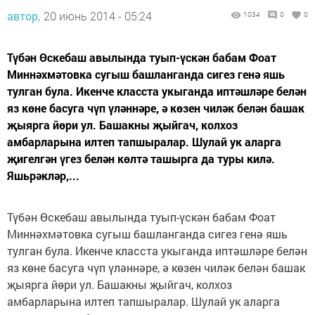
автор,
20 июнь 2014 - 05:24
1034
0
0
Түбән Өскебаш авылында туып-үскән бабам Фоат
Миннәхмәтовка сугыш башланганда сигез генә яшь
тулган була. Икенче класста укыганда иптәшләре белән
яз көне басуга чүп үләннәре, ә көзен чиләк белән башак
җыярга йөри ул. Башакны җыйгач, колхоз
амбарларына илтеп тапшыралар. Шулай ук аларга
җигелгән үгез белән көлтә ташырга да туры килә.
Яшьрәкләр,...
Түбән Өскебаш авылында туып-үскән бабам Фоат
Миннәхмәтовка сугыш башланганда сигез генә яшь
тулган була. Икенче класста укыганда иптәшләре белән
яз көне басуга чүп үләннәре, ә көзен чиләк белән башак
җыярга йөри ул. Башакны җыйгач, колхоз
амбарларына илтеп тапшыралар. Шулай ук аларга