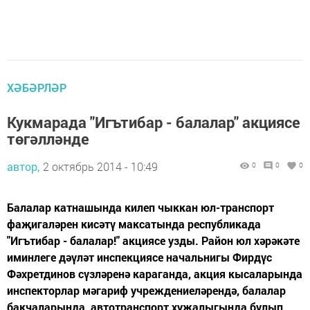
ХӘБӘРЛӘР
Кукмарада "Игътибар - балалар" акциясе
төгәлләнде
автор,
2 октябрь 2014 - 10:49
0
0
0
Балалар катнашында килеп чыккан юл-транспорт
фаҗигаләрен кисәтү максатында республикада
"Игътибар - балалар!" акциясе узды. Район юл хәрәкәте
иминлеге дәүләт инспекциясе начальнигы Фирдүс
Фәхретдинов сүзләренә караганда, акция кысаларында
инспекторлар мәгариф учреждениеләрендә, балалар
бакчаларында, автотранспорт хуҗалыгында булып