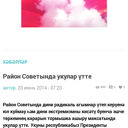
ХӘБӘРЛӘР
Район Советында укулар үтте
автор,
20 июнь 2014 - 07:20
960
0
0
Район Советында дини радикаль агымнар үтеп керүенә
юл куймау һәм дини экстремизмны кисәтү буенча эшче
төркемнең карарын тормышка ашыру максатында
укулар үтте. Укуны республикабыз Президенты