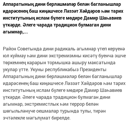
Аппаратының дини берләшмәләр белән багланышлар
идарәсенең баш киңәшчесе Ләззәт Хәйдәров һәм тарих
институтының ислам бүлеге мөдире Дамир Шаһавиев
үткәрде. Әлеге чарада традицион булмаган дини
агымнар,...
Район Советында дини радикаль агымнар үтеп керүенә
юл куймау һәм дини экстремизмны кисәтү буенча эшче
төркемнең карарын тормышка ашыру максатында
укулар үтте. Укуны республикабыз Президенты
Аппаратының дини берләшмәләр белән багланышлар
идарәсенең баш киңәшчесе Ләззәт Хәйдәров һәм тарих
институтының ислам бүлеге мөдире Дамир Шаһавиев
үткәрде. Әлеге чарада традицион булмаган дини
агымнар, экстремистлык һәм террор белән
шөгыльләнүче оешмалар турында тулы, тирән
эчтәлекле мәгълүмат бирелде.