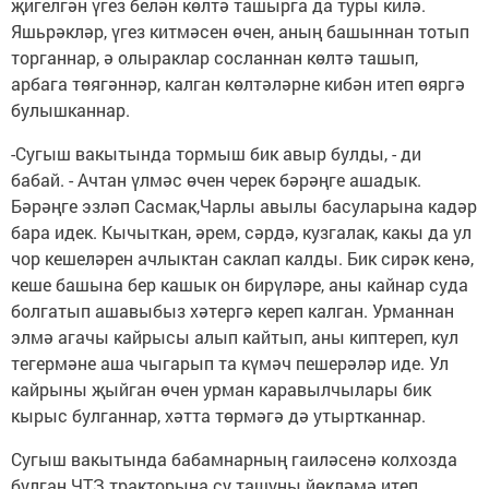
җигелгән үгез белән көлтә ташырга да туры килә.
Яшьрәкләр, үгез китмәсен өчен, аның башыннан тотып
торганнар, ә олыраклар сосланнан көлтә ташып,
арбага төягәннәр, калган көлтәләрне кибән итеп өяргә
булышканнар.
-Сугыш вакытында тормыш бик авыр булды, - ди
бабай. - Ачтан үлмәс өчен черек бәрәңге ашадык.
Бәрәңге эзләп Сасмак,Чарлы авылы басуларына кадәр
бара идек. Кычыткан, әрем, сәрдә, кузгалак, какы да ул
чор кешеләрен ачлыктан саклап калды. Бик сирәк кенә,
кеше башына бер кашык он бирүләре, аны кайнар суда
болгатып ашавыбыз хәтергә кереп калган. Урманнан
элмә агачы кайрысы алып кайтып, аны киптереп, кул
тегермәне аша чыгарып та күмәч пешерәләр иде. Ул
кайрыны җыйган өчен урман каравылчылары бик
кырыс булганнар, хәтта төрмәгә дә утыртканнар.
Сугыш вакытында бабамнарның гаиләсенә колхозда
булган ЧТЗ тракторына су ташуны йөкләмә итеп