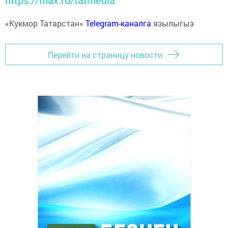
https://max.ru/tatmedia
«Кукмор Татарстан»
Telegram-каналга
язылыгыз
Перейти на страницу новости