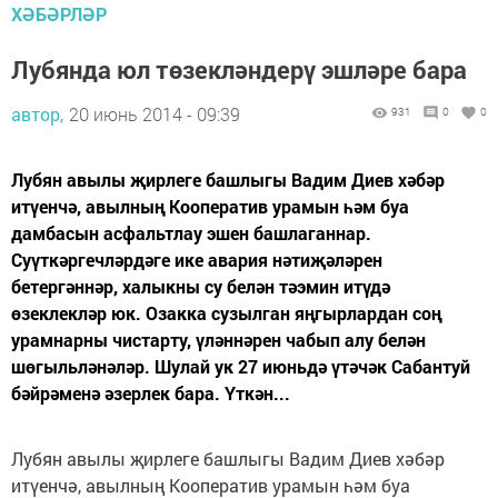
ХӘБӘРЛӘР
Лубянда юл төзекләндерү эшләре бара
автор,
20 июнь 2014 - 09:39
931
0
0
Лубян авылы җирлеге башлыгы Вадим Диев хәбәр
итүенчә, авылның Кооператив урамын һәм буа
дамбасын асфальтлау эшен башлаганнар.
Суүткәргечләрдәге ике авария нәтиҗәләрен
бетергәннәр, халыкны су белән тәэмин итүдә
өзеклекләр юк. Озакка сузылган яңгырлардан соң
урамнарны чистарту, үләннәрен чабып алу белән
шөгыльләнәләр. Шулай ук 27 июньдә үтәчәк Сабантуй
бәйрәменә әзерлек бара. Үткән...
Лубян авылы җирлеге башлыгы Вадим Диев хәбәр
итүенчә, авылның Кооператив урамын һәм буа