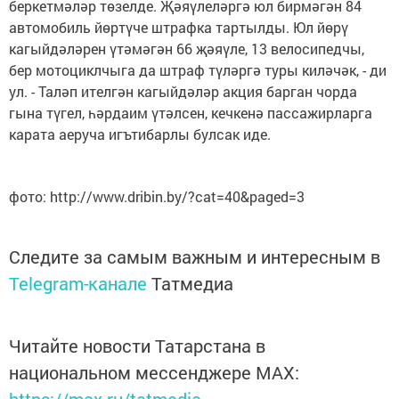
беркетмәләр төзелде. Җәяүлеләргә юл бирмәгән 84
автомобиль йөртүче штрафка тартылды. Юл йөрү
кагыйдәләрен үтәмәгән 66 җәяүле, 13 велосипедчы,
бер мотоциклчыга да штраф түләргә туры киләчәк, - ди
ул. - Таләп ителгән кагыйдәләр акция барган чорда
гына түгел, һәрдаим үтәлсен, кечкенә пассажирларга
карата аеруча игътибарлы булсак иде.
фото: http://www.dribin.by/?cat=40&paged=3
Следите за самым важным и интересным в
Telegram-канале
Татмедиа
Читайте новости Татарстана в
национальном мессенджере MАХ: