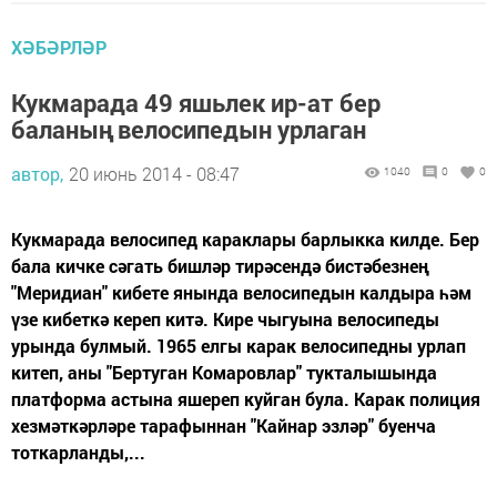
ХӘБӘРЛӘР
Кукмарада 49 яшьлек ир-ат бер
баланың велосипедын урлаган
автор,
20 июнь 2014 - 08:47
1040
0
0
Кукмарада велосипед караклары барлыкка килде. Бер
бала кичке сәгать бишләр тирәсендә бистәбезнең
"Меридиан" кибете янында велосипедын калдыра һәм
үзе кибеткә кереп китә. Кире чыгуына велосипеды
урында булмый. 1965 елгы карак велосипедны урлап
китеп, аны "Бертуган Комаровлар" тукталышында
платформа астына яшереп куйган була. Карак полиция
хезмәткәрләре тарафыннан "Кайнар эзләр" буенча
тоткарланды,...