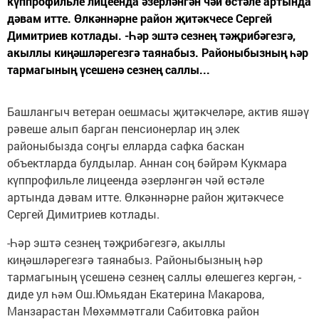
күппрофильле лицеенда әзерләнгән чәй өстәле артында
дәвам итте. Өлкәннәрне район җитәкчесе Сергей
Димитриев котлады. -Һәр эштә сезнең тәҗрибәгезгә,
акыллы киңәшләрегезгә таянабыз. Районыбызның һәр
тармагының үсешенә сезнең саллы...
Башлангыч ветеран оешмасы җитәкчеләре, актив яшәү
рәвеше алып барган пенсионерлар иң элек
районыбызда соңгы елларда сафка баскан
объектларда булдылар. Аннан соң бәйрәм Кукмара
күппрофильле лицеенда әзерләнгән чәй өстәле
артында дәвам итте. Өлкәннәрне район җитәкчесе
Сергей Димитриев котлады.
-Һәр эштә сезнең тәҗрибәгезгә, акыллы
киңәшләрегезгә таянабыз. Районыбызның һәр
тармагының үсешенә сезнең саллы өлешегез кергән, -
диде ул һәм Ош.Юмьядан Екатерина Макарова,
Манзарастан Мөхәммәтгали Сабитовка район