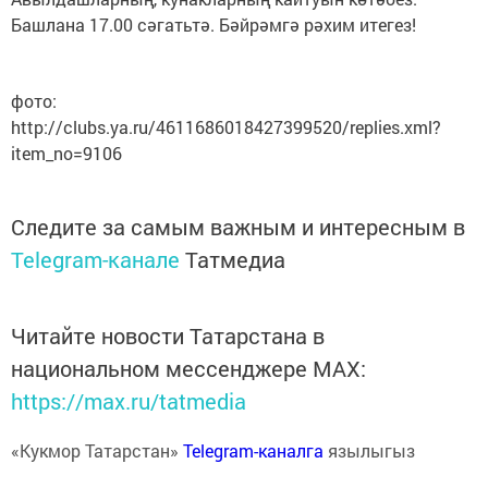
Башлана 17.00 сәгатьтә. Бәйрәмгә рәхим итегез!
фото:
http://clubs.ya.ru/4611686018427399520/replies.xml?
item_no=9106
Следите за самым важным и интересным в
Telegram-канале
Татмедиа
Читайте новости Татарстана в
национальном мессенджере MАХ:
https://max.ru/tatmedia
«Кукмор Татарстан»
Telegram-каналга
язылыгыз