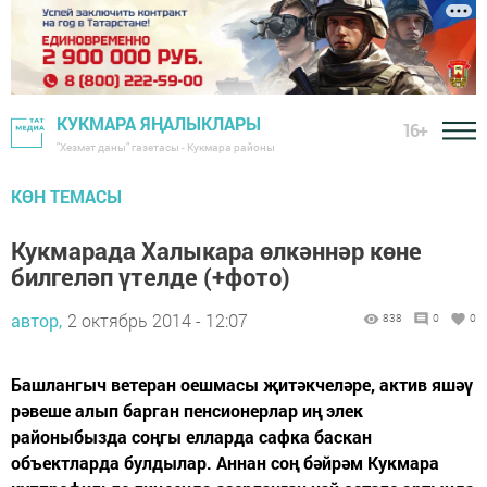
КУКМАРА ЯҢАЛЫКЛАРЫ
16+
"Хезмәт даны" газетасы - Кукмара районы
КӨН ТЕМАСЫ
Кукмарада Халыкара өлкәннәр көне
билгеләп үтелде (+фото)
автор,
2 октябрь 2014 - 12:07
838
0
0
Башлангыч ветеран оешмасы җитәкчеләре, актив яшәү
рәвеше алып барган пенсионерлар иң элек
районыбызда соңгы елларда сафка баскан
объектларда булдылар. Аннан соң бәйрәм Кукмара