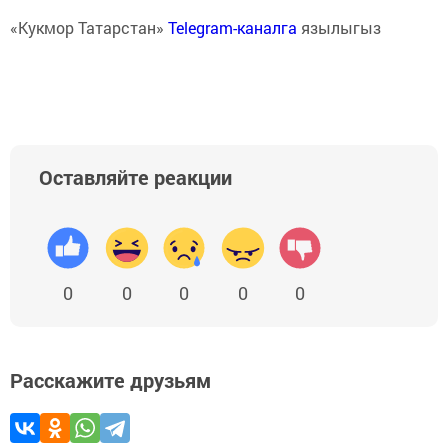
«Кукмор Татарстан»
Telegram-каналга
язылыгыз
Оставляйте реакции
0
0
0
0
0
Расскажите друзьям