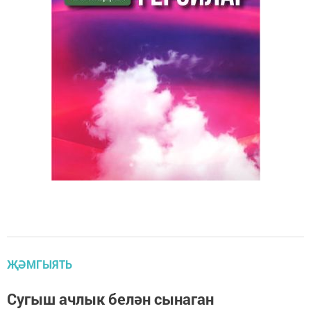
ҖӘМГЫЯТЬ
Сугыш ачлык белән сынаган