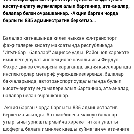
кисәтү-аңлату әңгәмәләре алып барганнар, ата-аналар,
балалар белән очрашканнар. -Акция барган чорда
барлыгы 835 административ беркетмә...
Балалар катнашында килеп чыккан юл-транспорт
фаҗигаләрен кисәтү максатында республикада
"Игътибар - балалар!" акциясе узды. Район юл хәрәкәте
иминлеге дәүләт инспекциясе начальнигы Фирдүс
Фәхретдинов сүзләренә караганда, акция кысаларында
инспекторлар мәгариф учреждениеләрендә, балалар
бакчаларында, автотранспорт хуҗалыгында булып
кисәтү-аңлату әңгәмәләре алып барганнар, ата-аналар,
балалар белән очрашканнар.
-Акция барган чорда барлыгы 835 административ
беркетмә язылды. Автомобиленә махсус балалар
утыргычы урнаштырмыйча хәрәкәт иткән уналты
шоферга, балага иминлек каешы куймаган өч әти-әнигә