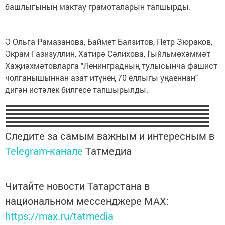
башлыгының мактау грамоталарын тапшырды.
Ә Ольга Рамазанова, Баймет Баязитов, Петр Зюраков,
Әкрам Газизуллин, Хатирә Сәлихова, Гыйльмөхәммәт
Хаҗиәхмәтовларга "Ленинградның тулысынча фашист
чолганышыннан азат итүнең 70 еллыгы уңаеннан"
дигән истәлек билгесе тапшырылды.
Следите за самым важным и интересным в
Telegram-канале
Татмедиа
Читайте новости Татарстана в
национальном мессенджере MАХ:
https://max.ru/tatmedia