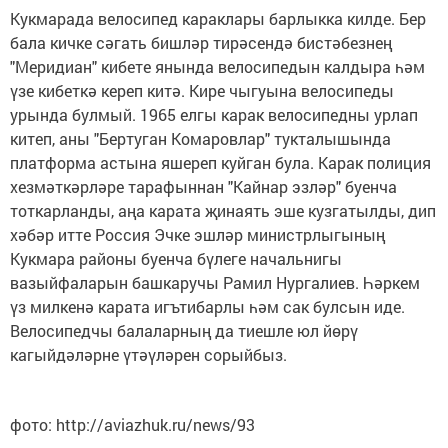
Кукмарада велосипед караклары барлыкка килде. Бер
бала кичке сәгать бишләр тирәсендә бистәбезнең
"Меридиан" кибете янында велосипедын калдыра һәм
үзе кибеткә кереп китә. Кире чыгуына велосипеды
урында булмый. 1965 елгы карак велосипедны урлап
китеп, аны "Бертуган Комаровлар" тукталышында
платформа астына яшереп куйган була. Карак полиция
хезмәткәрләре тарафыннан "Кайнар эзләр" буенча
тоткарланды, аңа карата җинаять эше кузгатылды, дип
хәбәр итте Россия Эчке эшләр министрлыгының
Кукмара районы буенча бүлеге начальнигы
вазыйфаларын башкаручы Рамил Нургалиев. Һәркем
үз милкенә карата игътибарлы һәм сак булсын иде.
Велосипедчы балаларның да тиешле юл йөрү
кагыйдәләрне үтәүләрен сорыйбыз.
фото: http://aviazhuk.ru/news/93