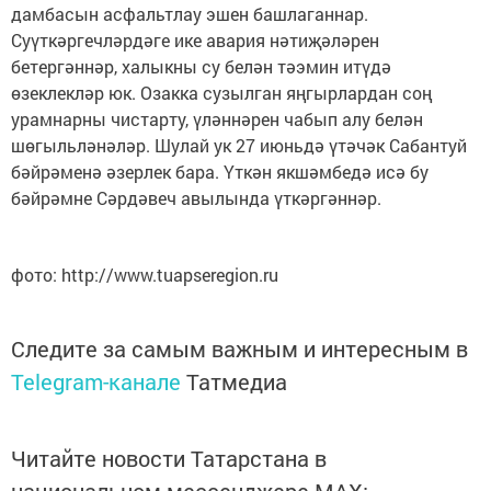
дамбасын асфальтлау эшен башлаганнар.
Суүткәргечләрдәге ике авария нәтиҗәләрен
бетергәннәр, халыкны су белән тәэмин итүдә
өзеклекләр юк. Озакка сузылган яңгырлардан соң
урамнарны чистарту, үләннәрен чабып алу белән
шөгыльләнәләр. Шулай ук 27 июньдә үтәчәк Сабантуй
бәйрәменә әзерлек бара. Үткән якшәмбедә исә бу
бәйрәмне Сәрдәвеч авылында үткәргәннәр.
фото: http://www.tuapseregion.ru
Следите за самым важным и интересным в
Telegram-канале
Татмедиа
Читайте новости Татарстана в