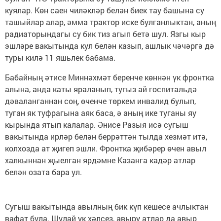
куялар. Көн саен чиләкләр белән биек тау башына су
ташыйлар алар, әмма трактор иске булганлыктан, аның
радиаторындагы су бик тиз агып бетә шул. Язгы кыр
эшләре вакытында кул белән казып, ашлык чәчәргә дә
туры килә 11 яшьлек бабама.
Бабайның әтисе Миннәхмәт беренче көннән үк фронтка
алына, анда каты яраланып, тугыз ай госпитальдә
дәваланганнан соң, өченче төркем инвалид булып,
туган як туфрагына аяк баса, ә аның ике туганы яу
кырында ятып калалар. Әнисе Разыя исә сугыш
вакытында ирләр белән беррәттән тылда хезмәт итә,
колхозда ат җигеп эшли. Фронтка җибәрер өчен авыл
халкыннан җыелган ярдәмне Казанга кадәр атлар
белән озата бара ул.
Сугыш вакытында авылның бик күп кешесе ачлыктан
вафат була. Шулай ук хәлсез, авыру атлар да авыр