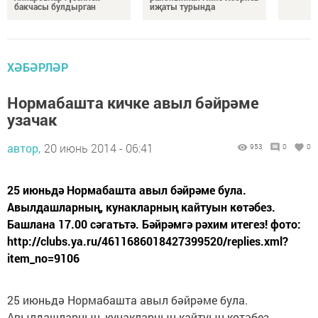
бакчасы булдырган
иҗаты турында
ХӘБӘРЛӘР
Нормабашта кичке авыл бәйрәме
узачак
автор,
20 июнь 2014 - 06:41
953
0
0
25 июньдә Нормабашта авыл бәйрәме була.
Авылдашларның, кунакларның кайтуын көтәбез.
Башлана 17.00 сәгатьтә. Бәйрәмгә рәхим итегез! фото:
http://clubs.ya.ru/4611686018427399520/replies.xml?
item_no=9106
25 июньдә Нормабашта авыл бәйрәме була.
Авылдашларның, кунакларның кайтуын көтәбез.