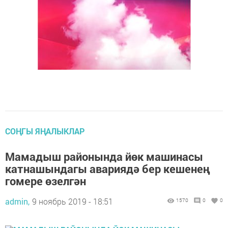
СОҢГЫ ЯҢАЛЫКЛАР
Мамадыш районында йөк машинасы
катнашындагы авариядә бер кешенең
гомере өзелгән
admin,
9 ноябрь 2019 - 18:51
1570
0
0