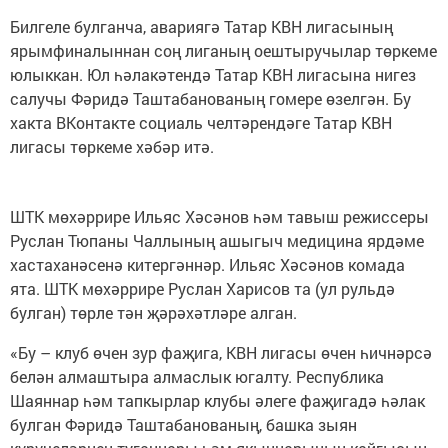
Билгеле булганча, авариягә Татар КВН лигасының
ярымфиналыннан соң лиганың оештыручылар төркеме
юлыккан. Юл һәлакәтендә Татар КВН лигасына нигез
салучы Фәридә Таштабанованың гомере өзелгән. Бу
хакта ВКонтакте социаль челтәрендәге Татар КВН
лигасы төркеме хәбәр итә.
ШТК мөхәррире Ильяс Хәсәнов һәм тавыш режиссеры
Руслан Тюпаны Чаллының ашыгыч медицина ярдәме
хастаханәсенә китергәннәр. Ильяс Хәсәнов комада
ята. ШТК мөхәррире Руслан Харисов та (ул рульдә
булган) төрле тән җәрәхәтләре алган.
«Бу – клуб өчен зур фаҗига, КВН лигасы өчен һичнәрсә
белән алмаштыра алмаслык югалту. Республика
Шаяннар һәм тапкырлар клубы әлеге фаҗигадә һәлак
булган Фәридә Таштабанованың, башка зыян