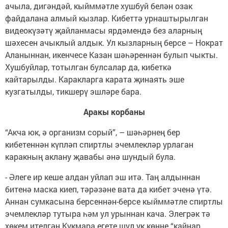
ачыла, дигәндәй, кыйммәтле хушбуй белән озак
файдалана алмый кызлар. Кибеттә урнаштырылган
видеокүзәтү җайланмасы ярдәмендә без аларның
шәхесен ачыклый алдык. Ул кызларның берсе – Нократ
Аланыннан, икенчесе Казан шәһәреннән булып чыкты.
Хушбуйлар, тотылган булсалар да, кибеткә
кайтарылды. Каракларга карата җинаять эше
кузгатылды, тикшерү эшләре бара.
Аракы корбаны
“Акча юк, ә организм сорый”, – шәһәрнең бер
кибетеннән күпләп спиртлы эчемлекләр урлаган
каракның аклану җавабы әнә шундый була.
- Әлеге ир кеше алдан уйлап эш итә. Таң алдыннан
битенә маска киеп, тәрәзәне вата да кибет эченә үтә.
Аннан сумкасына берсеннән-берсе кыйммәтле спиртлы
эчемлекләр тутыра һәм ул урыннан кача. Элегрәк тә
хөкем ителгән Кукмара егете шул ук көнне “кайнар