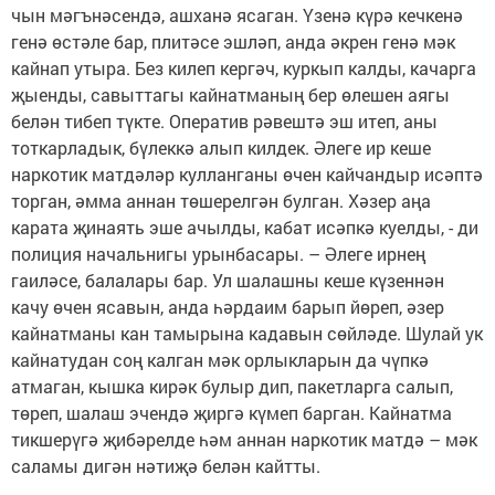
чын мәгънәсендә, ашханә ясаган. Үзенә күрә кечкенә
генә өстәле бар, плитәсе эшләп, анда әкрен генә мәк
кайнап утыра. Без килеп кергәч, куркып калды, качарга
җыенды, савыттагы кайнатманың бер өлешен аягы
белән тибеп түкте. Оператив рәвештә эш итеп, аны
тоткарладык, бүлеккә алып килдек. Әлеге ир кеше
наркотик матдәләр кулланганы өчен кайчандыр исәптә
торган, әмма аннан төшерелгән булган. Хәзер аңа
карата җинаять эше ачылды, кабат исәпкә куелды, - ди
полиция начальнигы урынбасары. – Әлеге ирнең
гаиләсе, балалары бар. Ул шалашны кеше күзеннән
качу өчен ясавын, анда һәрдаим барып йөреп, әзер
кайнатманы кан тамырына кадавын сөйләде. Шулай ук
кайнатудан соң калган мәк орлыкларын да чүпкә
атмаган, кышка кирәк булыр дип, пакетларга салып,
төреп, шалаш эчендә җиргә күмеп барган. Кайнатма
тикшерүгә җибәрелде һәм аннан наркотик матдә – мәк
саламы дигән нәтиҗә белән кайтты.