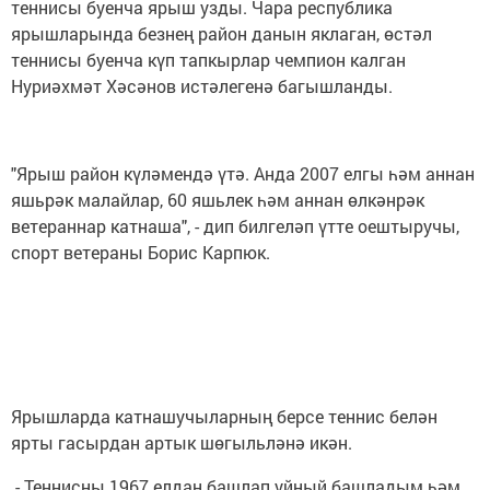
теннисы буенча ярыш узды. Чара республика
ярышларында безнең район данын яклаган, өстәл
теннисы буенча күп тапкырлар чемпион калган
Нуриәхмәт Хәсәнов истәлегенә багышланды.
"Ярыш район күләмендә үтә. Анда 2007 елгы һәм аннан
яшьрәк малайлар, 60 яшьлек һәм аннан өлкәнрәк
ветераннар катнаша", - дип билгеләп үтте оештыручы,
спорт ветераны Борис Карпюк.
Ярышларда катнашучыларның берсе теннис белән
ярты гасырдан артык шөгыльләнә икән.
- Теннисны 1967 елдан башлап уйный башладым һәм