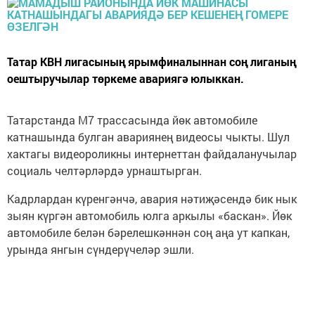
Татар КВН лигасының ярымфиналыннан соң лиганың
оештыручылар төркеме авариягә юлыккан.
Татарстанда М7 трассасында йөк автомобиле
катнашында булган авариянең видеосы чыкты. Шул
хактагы видеороликны интернеттан файдаланучылар
социаль челтәрләрдә урнаштырган.
Кадрлардан күренгәнчә, авария нәтиҗәсендә бик нык
зыян күргән автомобиль юлга аркылы «баскан». Йөк
автомобиле белән бәрелешкәннән соң аңа ут капкан,
урында янгын сүндерүчеләр эшли.