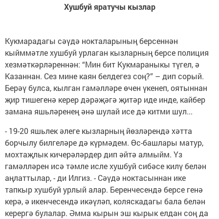
Хушбуй яратучы кызлар
Кукмарадагы сәүдә нокталарының берсеннән
кыйммәтле хушбуй урлаган кызларның берсе полиция
хезмәткәрләреннән: “Мин бит Кукмараныкы түгел, ә
Казаннан. Сез мине каян белдегез соң?” – дип сорый.
Берәү булса, кылган гамәлләре өчен үкенеп, оятыннан
җир тишегенә керер дәрәҗәгә җитәр иде инде, кайбер
замана яшьләренең әнә шулай исе дә китми шул...
- 19-20 яшьлек әлеге кызларның йөзләрендә хәтта
борчылу билгеләре дә күрмәдем. Өс-башлары матур,
мохтаҗлык кичерәләрдер дип әйтә алмыйм. Үз
гамәлләрен исә тәмле исле хушбуй сибәсе килү белән
аңлаттылар, - ди Илгиз. - Сәүдә ноктасыннан ике
тапкыр хушбуй урлый алар. Беренчесендә берсе генә
керә, ә икенчесендә икәүләп, коляскадагы бала белән
керергә булалар. Әмма кырын эш кырык елдан соң да