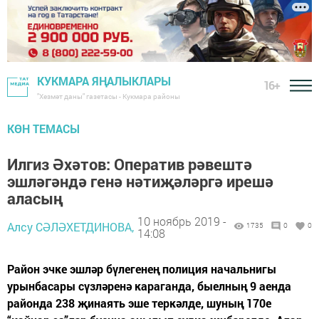
КУКМАРА ЯҢАЛЫКЛАРЫ
16+
"Хезмәт даны" газетасы - Кукмара районы
КӨН ТЕМАСЫ
Илгиз Әхәтов: Оператив рәвештә
эшләгәндә генә нәтиҗәләргә ирешә
аласың
10 ноябрь 2019 -
Алсу СӘЛӘХЕТДИНОВА,
1735
0
0
14:08
Район эчке эшләр бүлегенең полиция начальнигы
урынбасары сүзләренә караганда, быелның 9 аенда
районда 238 җинаять эше теркәлде, шуның 170е