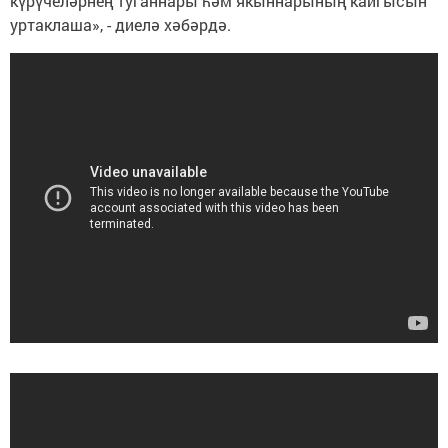
күрүчеләрнең туганнары һәм якыннарының кайгысын
уртаклаша», - диелә хәбәрдә.