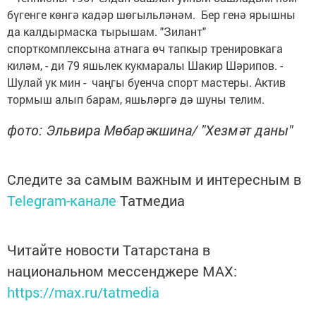
бүгенге көнгә кадәр шөгыльләнәм. Бер генә ярышны
да калдырмаска тырышам. "Зилант"
спорткомплексына атнага өч тапкыр тренировкага
киләм, - ди 79 яшьлек кукмаралы Шакир Шәрипов. -
Шулай ук мин - чаңгы буенча спорт мастеры. Актив
тормыш алып барам, яшьләргә дә шуны телим.
фото: Эльвира Мөбарәкшина/ "Хезмәт даны"
Следите за самым важным и интересным в
Telegram-канале
Татмедиа
Читайте новости Татарстана в
национальном мессенджере MАХ:
https://max.ru/tatmedia