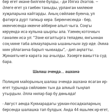
бер егет икәне билгеле булды, - ди Илгиз Әхәтов. –
Әлеге егет үз гаебен таныды, урланган милекне
хуҗаларына кайтарды. Аның сөйләве буенча, ул
фатирга дүрт тапкыр керә. Беренчесендә - бер,
икенчесендә икенче әйберне алып чыга. Соңгы
керүендә исә кулына шырпы ала. Үзенең коточкыч
гамәлен исә ул: “Эзне югалтырга теләдем, янгыннан
соң мине таба алмауларына ышанычым зур иде. Әмма
мин уйлаганча барып чыкмады”, - дип аңлатты.
Җинаятьчегә карата эш ачылды. Хәзерге вакытта суд
бара.
Шалаш эчендә... ашханә
Полиция майорының шалаш эчендә ашханә ясаган ир-
егет турында сөйләвен тын да алмый тыңлап
утырдым. Әллә ниләр бар бу дөньяда!
- Август аенда Кукмарадагы урман-посадкаларның
берсендә шалашка тап булдык. Анда 44 яшьлек ир-егет,