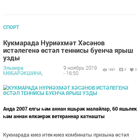
СПОРТ
Кукмарада Нуриәхмәт Хәсәнов
истәлегенә өстәл теннисы буенча ярыш
узды
Эльвира
9 ноябрь 2019
1881
0
0
МӨБАРӘКШИНА,
- 16:50
Анда 2007 елгы һәм аннан яшьрәк малайлар, 60 яшьлек
һәм аннан өлкәнрәк ветераннар катнашты
Кукмарада киез итек-киез комбинаты призына өстәл