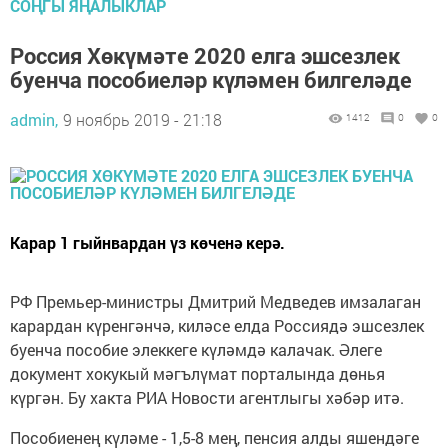
СОҢГЫ ЯҢАЛЫКЛАР
Россия Хөкүмәте 2020 елга эшсезлек
буенча пособиеләр күләмен билгеләде
admin,
9 ноябрь 2019 - 21:18
1412
0
0
Карар 1 гыйнвардан үз көченә керә.
РФ Премьер-министры Дмитрий Медведев имзалаган
карардан күренгәнчә, киләсе елда Россиядә эшсезлек
буенча пособие элеккеге күләмдә калачак. Әлеге
документ хокукый мәгълүмат порталында дөнья
күргән. Бу хакта РИА Новости агентлыгы хәбәр итә.
Пособиенең күләме - 1,5-8 мең, пенсия алды яшендәге