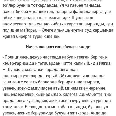
эз”ләр буенча тоткарланды. Ул үз гаебен таныды,
вакыт бик аз үткәнлектән, товарны файдаланырга, үзе
әйтмешли, эчәргә өлгермәгән иде. Шунлыктан
эчемлекләр тулысынча кибеткә кире тапшырылды, - ди
полиция майоры. – Әлеге япь-яшь егеткә суд каршында
җавап бирергә туры киләчәк.
Ничек эшләвегезне беләсе килде
- Полициянең дежур частенда кабул ителгән бер генә
хәбәр-гариза да игътибардан читтә калмый, - ди Илгиз.
– Шунысы кызганыч: арада ялганлап
шалтыратучылар да очрый. Әйтик, шушы көннәрдә
генә төнге сәгать берләрдә бер ир-ат шалтырата,
үзенең исем-фамилиясен атый, минем киемнәремне
чишендерделәр, кыйнадылар, килегез, ди. Әлбәттә, тиз
арада юлга кузгалдык, әмма зыян күрүчене ул урында
тапмадык. Бераздан тагын хәбәр алынды, бу юлы ул
үзенең икенче бер урамда булуын җиткерде. Анда да