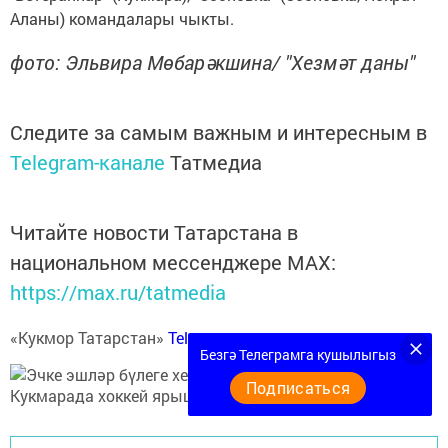
Аланы) командалары чыкты.
фото: Эльвира Мөбарәкшина/ "Хезмәт даны"
Следите за самым важным и интересным в
Telegram-канале
Татмедиа
Читайте новости Татарстана в
национальном мессенджере MАХ:
https://max.ru/tatmedia
«Кукмор Татарстан»
Telegram-каналга
язылыгыз
Безгә Телеграмга кушылыгыз
Подписаться