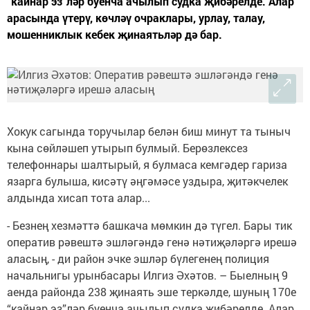
“кайнар эз”ләр буенча ачылып судка җибәрелде. Алар
арасында үтерү, көчләү очраклары, урлау, талау,
мошенниклык кебек җинаятьләр дә бар.
Хокук сагында торучылар белән биш минут та тыныч
кына сөйләшеп утырып булмый. Берөзлексез
телефоннары шалтырый, я булмаса кемгәдер гариза
язарга булыша, кисәтү әңгәмәсе уздыра, җитәкчелек
алдында хисап тота алар...
- Безнең хезмәттә башкача мөмкин дә түгел. Бары тик
оператив рәвештә эшләгәндә генә нәтиҗәләргә ирешә
аласың, - ди район эчке эшләр бүлегенең полиция
начальнигы урынбасары Илгиз Әхәтов. – Быелның 9
аенда районда 238 җинаять эше теркәлде, шуның 170е
“кайнар эз”ләр буенча ачылып судка җибәрелде. Алар