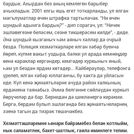
бардык. Ахырдан без аның кемлеген барыбер
ачыкладык. 2001 елгы яшь егет тоткарланды, ул ялган
мәгълүматлар өчен штрафка тартылачак. “Ни өчен
шундый адымга бардың?” - дип сорагач, ул: “Ничек
эшләвегезне беләсем, сезне тикшерәсем килде”, - диде.
Әнә шундый кызганыч һәм аяныч хәлләр дә очрый
бездә. Полиция хезмәткәрләре ялган хәбәр буенча
йөреп, күпме вакыт уздыра, бәлки ул арада кемнеңдер
өенә караклар кергәндер, кемгәдер куркыныч яный,
һәм ул бездән ярдәм көтәдер... Кайберәүләр, телефонга
үрелеп, ялган хәбәр юллаганчы, бу хакта да уйласын
иде. Күп кенә җинаятьләрне ачуда район халкының
ярдәменә таянабыз. Әмма белгәнне сөйләүдән куркып
йөрүчеләр дә бар. Бернидән дә шикләнергә кирәкми.
Бергә, бердәм булып эшләгәндә без җинаятьчеләрнең
эзенә тагын да тизрәк төшәчәкбез.
Хезмәттәшләремне һөнәри бәйрәмебез белән котлыйм,
нык сәламәтлек, бәхет-шатлык, гаилә иминлеге телим.