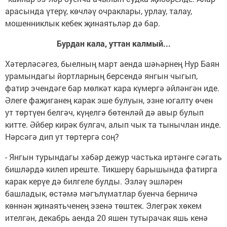
арасында үтерү, көчләү очраклары, урлау, талау,
мошенниклык кебек җинаятьләр дә бар.
Бурдан кала, уттан калмый...
Хәтерләсәгез, быелның март аенда шәһәрнең Нур Баян
урамындагы йортларның берсендә янгын чыгып,
фатир эчендәге бар мөлкәт кара күмергә әйләнгән иде.
Әлеге фаҗиганең карак эше булуын, эзне югалту өчен
ут төртүен белгәч, күңелгә бөтенләй дә авыр булып
китте. Әйбер кирәк булгач, алып чык та тынычлан инде.
Нәрсәгә дип ут төртергә соң?
- Янгын турындагы хәбәр дежур частька иртәнге сәгать
бишләрдә килеп иреште. Тикшерү барышында фатирга
карак керүе дә билгеле булды. Эзләү эшләрен
башладык, өстәмә мәгълүматлар буенча берничә
көннән җинаятьченең эзенә төштек. Элегрәк хөкем
ителгән, декабрь аенда 20 яшен тутырачак яшь кенә