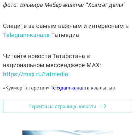
фото: Эльвира Мөбарәкшина/ "Хезмәт даны"
Следите за самым важным и интересным в
Telegram-канале
Татмедиа
Читайте новости Татарстана в
национальном мессенджере MАХ:
https://max.ru/tatmedia
«Кукмор Татарстан»
Telegram-каналга
язылыгыз
Перейти на страницу новости