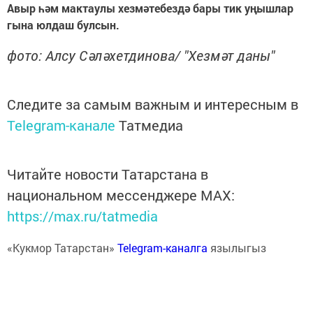
Авыр һәм мактаулы хезмәтебездә бары тик уңышлар
гына юлдаш булсын.
фото: Алсу Сәләхетдинова/ "Хезмәт даны"
Следите за самым важным и интересным в
Telegram-канале
Татмедиа
Читайте новости Татарстана в
национальном мессенджере MАХ:
https://max.ru/tatmedia
«Кукмор Татарстан»
Telegram-каналга
язылыгыз