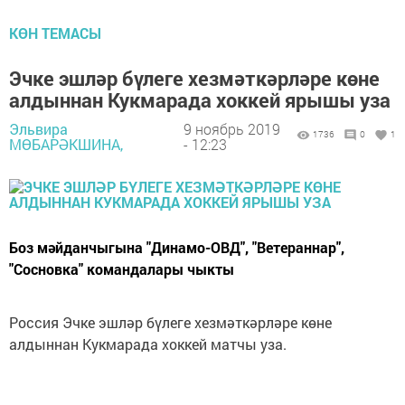
КӨН ТЕМАСЫ
Эчке эшләр бүлеге хезмәткәрләре көне
алдыннан Кукмарада хоккей ярышы уза
Эльвира
9 ноябрь 2019
1736
0
1
МӨБАРӘКШИНА,
- 12:23
Боз мәйданчыгына "Динамо-ОВД", "Ветераннар",
"Сосновка" командалары чыкты
Россия Эчке эшләр бүлеге хезмәткәрләре көне
алдыннан Кукмарада хоккей матчы уза.