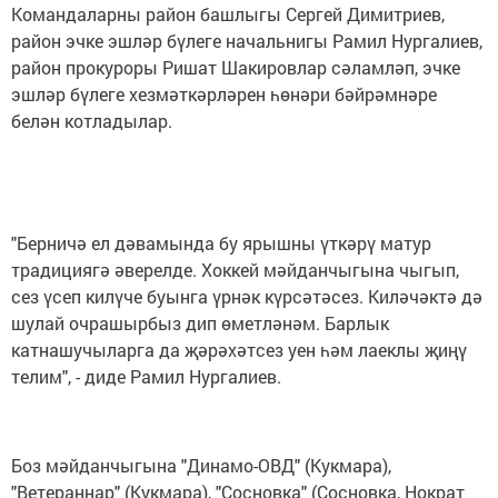
Командаларны район башлыгы Сергей Димитриев,
район эчке эшләр бүлеге начальнигы Рамил Нургалиев,
район прокуроры Ришат Шакировлар сәламләп, эчке
эшләр бүлеге хезмәткәрләрен һөнәри бәйрәмнәре
белән котладылар.
"Берничә ел дәвамында бу ярышны үткәрү матур
традициягә әверелде. Хоккей мәйданчыгына чыгып,
сез үсеп килүче буынга үрнәк күрсәтәсез. Киләчәктә дә
шулай очрашырбыз дип өметләнәм. Барлык
катнашучыларга да җәрәхәтсез уен һәм лаеклы җиңү
телим", - диде Рамил Нургалиев.
Боз мәйданчыгына "Динамо-ОВД" (Кукмара),
"Ветераннар" (Кукмара), "Сосновка" (Сосновка, Нократ