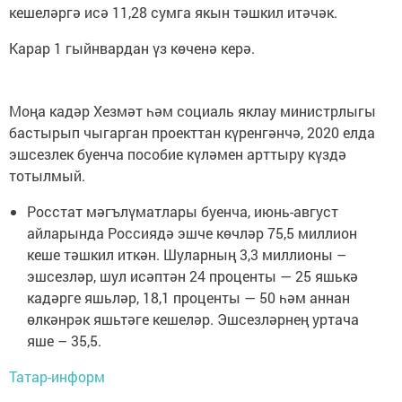
кешеләргә исә 11,28 сумга якын тәшкил итәчәк.
Карар 1 гыйнвардан үз көченә керә.
Моңа кадәр Хезмәт һәм социаль яклау министрлыгы
бастырып чыгарган проекттан күренгәнчә, 2020 елда
эшсезлек буенча пособие күләмен арттыру күздә
тотылмый.
Росстат мәгълүматлары буенча, июнь-август
айларында Россиядә эшче көчләр 75,5 миллион
кеше тәшкил иткән. Шуларның 3,3 миллионы –
эшсезләр, шул исәптән 24 проценты — 25 яшькә
кадәрге яшьләр, 18,1 проценты — 50 һәм аннан
өлкәнрәк яшьтәге кешеләр. Эшсезләрнең уртача
яше – 35,5.
Татар-информ