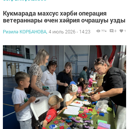
Кукмарада махсус хәрби операция
ветераннары өчен хәйрия очрашуы узды
Ризилә КОРБАНОВА,
4 июль 2026 - 14:23
774
0
1