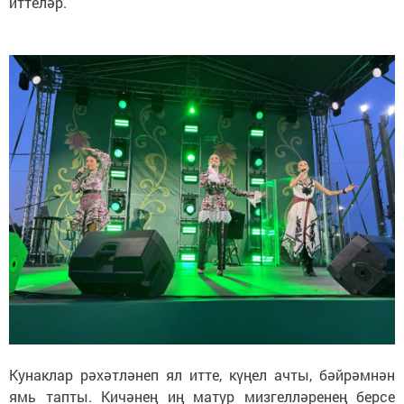
иттеләр.
Кунаклар рәхәтләнеп ял итте, күңел ачты, бәйрәмнән
ямь тапты. Кичәнең иң матур мизгелләренең берсе