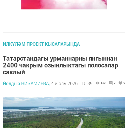
ИЛКҮЛӘМ ПРОЕКТ КЫСАЛАРЫНДА
Татарстандагы урманнарны янгыннан
2400 чакрым озынлыктагы полосалар
саклый
Йолдыз НИЗАМИЕВА,
4 июль 2026 - 15:39
549
0
0