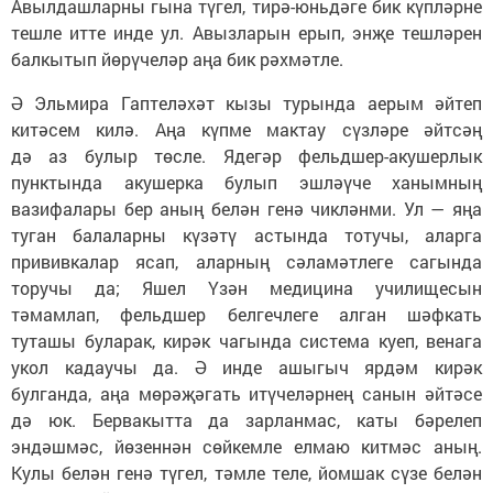
Авылдашларны гына түгел, тирә-юньдәге бик күпләрне
тешле итте инде ул. Авызларын ерып, энҗе тешләрен
балкытып йөрүчеләр аңа бик рәхмәтле.
Ә Эльмира Гаптеләхәт кызы турында аерым әйтеп
китәсем килә. Аңа күпме мактау сүзләре әйтсәң
дә аз булыр төсле. Ядегәр фельдшер-акушерлык
пунктында акушерка булып эшләүче ханымның
вазифалары бер аның белән генә чикләнми. Ул — яңа
туган балаларны күзәтү астында тотучы, аларга
прививкалар ясап, аларның сәламәтлеге сагында
торучы да; Яшел Үзән медицина училищесын
тәмамлап, фельдшер белгечлеге алган шәфкать
туташы буларак, кирәк чагында система куеп, венага
укол кадаучы да. Ә инде ашыгыч ярдәм кирәк
булганда, аңа мөрәҗәгать итүчеләрнең санын әйтәсе
дә юк. Бервакытта да зарланмас, каты бәрелеп
эндәшмәс, йөзеннән сөйкемле елмаю китмәс аның.
Кулы белән генә түгел, тәмле теле, йомшак сүзе белән