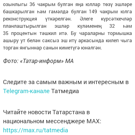
озынлыгы 36 чакрым булган яңа юллар төзү эшләре
башкарылган һәм гамәлдә булган 149 чакрым юлга
реконструкция үткәрелгән. Әлеге күрсәткечләр
планлаштырылган эшләр күләменең 32 һәм
35 процентын тәшкил итә. Бу чараларны тормышка
ашыру ут белән саксыз эш итү аркасында килеп чыга
торган янгыннар санын киметүгә юнәлгән.
Фото: «Татар-информ» МА
Следите за самым важным и интересным в
Telegram-канале
Татмедиа
Читайте новости Татарстана в
национальном мессенджере MАХ:
https://max.ru/tatmedia