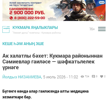
КУКМАРА ЯҢАЛЫКЛАРЫ
16+
"Хезмәт даны" газетасы - Кукмара районы
КЕШЕ ҺӘМ АНЫҢ ЭШЕ
Ак халатлы бәхет: Кукмара районыннан
Сәмиевлар гаиләсе — шәфкатьлелек
үрнәге
Йолдыз НИЗАМИЕВА,
5 июль 2026 - 11:02
724
0
2
Бүгенге көндә алар гаиләсендә алты медицина
хезмәткәре бар.