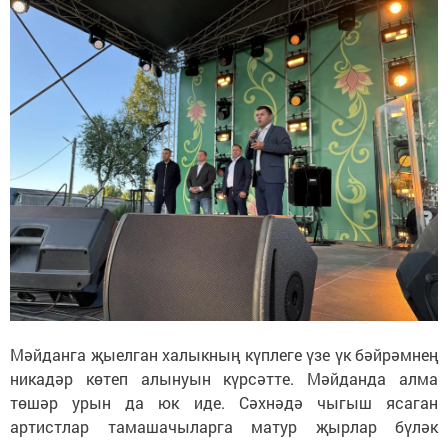
Мәйданга җыелган халыкның күплеге үзе үк бәйрәмнең
никадәр көтеп алынуын күрсәтте. Мәйданда алма
төшәр урын да юк иде. Сәхнәдә чыгыш ясаган
артистлар тамашачыларга матур җырлар бүләк