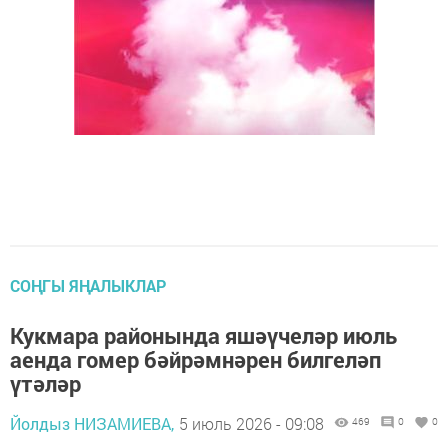
СОҢГЫ ЯҢАЛЫКЛАР
Кукмара районында яшәүчеләр июль
аенда гомер бәйрәмнәрен билгеләп
үтәләр
Йолдыз НИЗАМИЕВА,
5 июль 2026 - 09:08
469
0
0