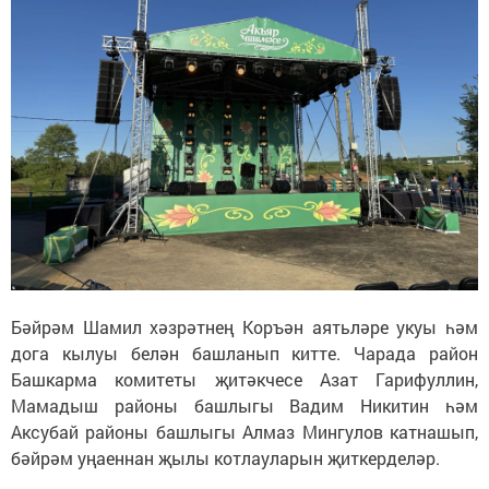
Бәйрәм Шамил хәзрәтнең Коръән аятьләре укуы һәм
дога кылуы белән башланып китте. Чарада район
Башкарма комитеты җитәкчесе Азат Гарифуллин,
Мамадыш районы башлыгы Вадим Никитин һәм
Аксубай районы башлыгы Алмаз Мингулов катнашып,
бәйрәм уңаеннан җылы котлауларын җиткерделәр.