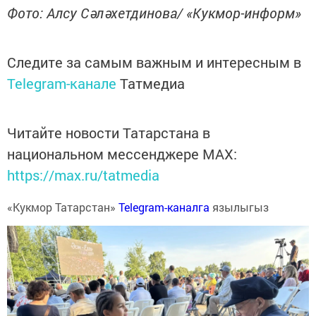
Фото: Алсу Сәләхетдинова/ «Кукмор-информ»
Следите за самым важным и интересным в
Telegram-канале
Татмедиа
Читайте новости Татарстана в
национальном мессенджере MАХ:
https://max.ru/tatmedia
«Кукмор Татарстан»
Telegram-каналга
язылыгыз