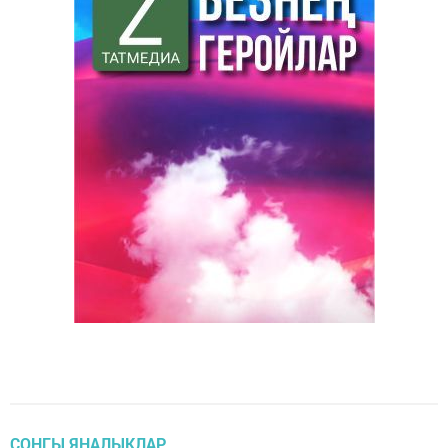
СОҢГЫ ЯҢАЛЫКЛАР