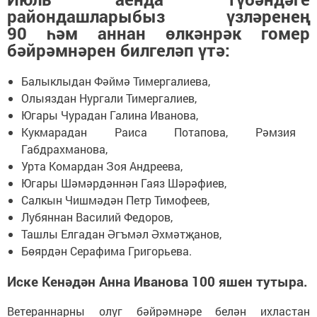
райондашларыбыз үзләренең
90 һәм аннан өлкәнрәк гомер
бәйрәмнәрен билгеләп үтә:
Балыклыдан Фәймә Тимергалиева,
Олыяздан Нургали Тимергалиев,
Югары Чурадан Галина Иванова,
Кукмарадан Раиса Потапова, Рәмзия
Габдрахманова,
Урта Комардан Зоя Андреева,
Югары Шәмәрдәннән Гаяз Шәрәфиев,
Салкын Чишмәдән Петр Тимофеев,
Лубяннан Василий Федоров,
Ташлы Елгадан Әгъмәл Әхмәтҗанов,
Бөярдән Серафима Григорьева.
Иске Кенәдән Анна Иванова 100 яшен тутыра.
Ветераннарны олуг бәйрәмнәре белән ихластан