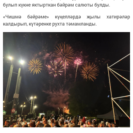
булып күкне яктырткан бәйрәм салюты булды.
«Чишмә бәйрәме» күңелләрдә җылы хатирәләр
калдырып, күтәренке рухта тәмамланды.