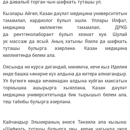
дә дәвалый торган чын шәфкать туташы ул.
Кызлары Айгөл, Казан дәүләт медицина университетын
тәмамлап, кардиолог булып эшли. Уллары Илфат,
медицина көллиятен тәмамлап, ДРКБ
да рентгенолаборант булып хезмәт куя. Шулай
ук массаж да ясый. Аның хатыны Язилә дә шәфкать
туташы булырга әзерләнә. Казан медицина
көллиятендә белем ала.
Оясында ни күрсә дигәндәй, минемчә, кече кыз Иделия
инде башка һөнәрне күз алдына да китерә алмагандыр.
Ул бүгенге көндә кечкенәдән алдына куйган максатын
тормышка ашырырга хыяллана, Казан дәүләт
медицина университетында бик тырышып белем ала,
теш табибы булырга әзерләнә.
Кайчандыр Эльмираның әнисе Тәнзилә апа кызына:
«Шәфкать туташы булырга укы, кирәк чагында укол