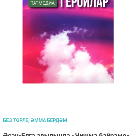
БЕЗ ТӨРЛЕ, ӘММА БЕРДӘМ
Әсән-Елга авылында «Чишмә бәйрәме»