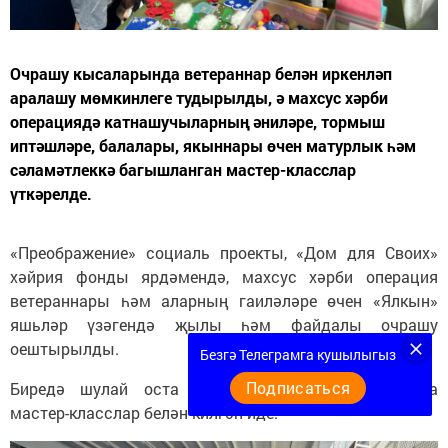
Очрашу кысаларында ветераннар белән иркенләп
аралашу мөмкинлеге тудырылды, ә махсус хәрби
операциядә катнашучыларның әниләре, тормыш
иптәшләре, балалары, якыннары өчен матурлык һәм
сәламәтлеккә багышланган мастер-класслар
үткәрелде.
«Преображение» социаль проекты, «Дом для Своих»
хәйрия фонды ярдәмендә, махсус хәрби операция
ветераннары һәм аларның гаиләләре өчен «Ялкын»
яшьләр үзәгендә җылы һәм файдалы очрашу
оештырылды.
Безгә Телеграмга кушылыгыз
Подписаться
Биредә шулай оста куллы райондашларыбыз да
мастер-класслар белән килгән иде.