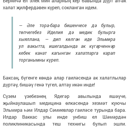
Берничә ел элек мин аларның кер бавында дүрт ап-ак
халат җилфердәвен күреп, сокланган идем.
— Әле тора-бара бишенчесе дә булыр,
төпчегебез Иделия дә медик булырга
хыяллана, — дип көлгән иде Эльмира
ул вакытта, ишегалдында ак күгәрченнәр
кебек канат кагынган халатларга карап
торганымны күреп.
Баксаң, бүгенге көндә алар гаиләсендә ак халатлылар
дүртәү, бишәү генә түгел, алтау икән инде!
Сүзем үзебезнең Ядегәр авылында яшәүче,
җыйнаулашып медицина өлкәсендә хезмәт куючы
Эльмира һәм Илдар Сәмиевлар гаиләсе турында бара.
Илдар Ваккас улы инде унбиш ел Шәмәрдән
поликлиникасында теш технигы булып эшли.