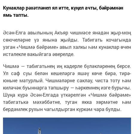
Кунаклар рәхәтләнеп ял итте, күңел ачты, бәйрәмнән
ямь тапты.
Әсән-Елга авылының Акъяр чишмәсе янәдән җыр-моң
сөючеләрне үз янына җыйды. Табигать кочагында
узган «Чишмә бәйрәме» авыл халкы һәм кунаклар өчен
истәлекле вакыйгага әверелде.
Чишмә — табигатьнең иң кадерле бүләкләренең берсе.
Ул саф суы белән кешеләргә яшәү көче бирә, тирә-
юньне матурлый. Чишмәләрне саклау, чиста тоту һәм
киләчәк буыннарга тапшыру — һәркемнең изге бурычы.
Шуңа күрә Әсән-Елгада үткәрелгән «Чишмә бәйрәме»
табигатькә мәхәббәтне, туган якка хөрмәтне һәм
бердәмлек рухын чагылдырган күркәм чара булды.