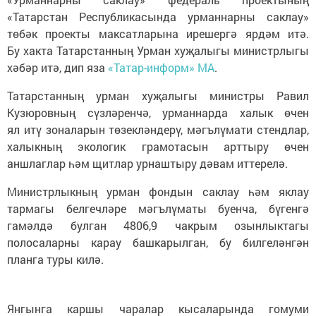
«Татарстан Республикасында урманнарны саклау»
төбәк проекты максатларына ирешергә ярдәм итә.
Бу хакта Татарстанның Урман хуҗалыгы министрлыгы
хәбәр итә, дип яза
«Татар-информ» МА
.
Татарстанның урман хуҗалыгы министры Равил
Кузюровның сүзләренчә, урманнарда халык өчен
ял итү зоналарын төзекләндерү, мәгълүмати стендлар,
халыкның экологик грамотасын арттыру өчен
аншлаглар һәм щитлар урнаштыру дәвам иттерелә.
Министрлыкның урман фондын саклау һәм яклау
тармагы белгечләре мәгълүматы буенча, бүгенгә
гамәлдә булган 4806,9 чакрым озынлыктагы
полосаларны карау башкарылган, бу билгеләнгән
планга туры килә.
Янгынга каршы чаралар кысаларында гомуми