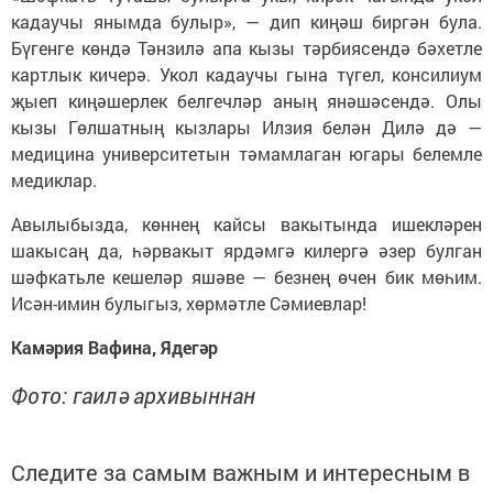
кадаучы янымда булыр», — дип киңәш биргән була.
Бүгенге көндә Тәнзилә апа кызы тәрбиясендә бәхетле
картлык кичерә. Укол кадаучы гына түгел, консилиум
җыеп киңәшерлек белгечләр аның янәшәсендә. Олы
кызы Гөлшатның кызлары Илзия белән Дилә дә —
медицина университетын тәмамлаган югары белемле
медиклар.
Авылыбызда, көннең кайсы вакытында ишекләрен
шакысаң да, һәрвакыт ярдәмгә килергә әзер булган
шәфкатьле кешеләр яшәве — безнең өчен бик мөһим.
Исән-имин булыгыз, хөрмәтле Сәмиевлар!
Камәрия Вафина, Ядегәр
Фото: гаилә архивыннан
Следите за самым важным и интересным в