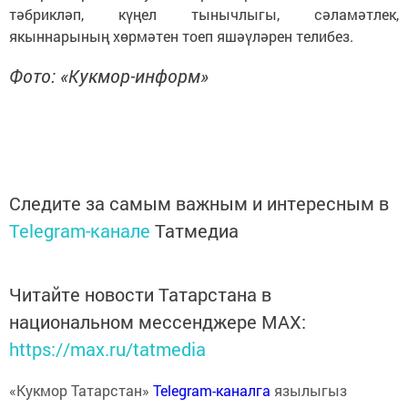
тәбрикләп, күңел тынычлыгы, сәламәтлек,
якыннарының хөрмәтен тоеп яшәүләрен телибез.
Фото: «Кукмор-информ»
Следите за самым важным и интересным в
Telegram-канале
Татмедиа
Читайте новости Татарстана в
национальном мессенджере MАХ:
https://max.ru/tatmedia
«Кукмор Татарстан»
Telegram-каналга
язылыгыз