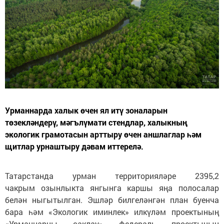
Урманнарда халык өчен ял итү зоналарын
төзекләндерү, мәгълүмати стендлар, халыкның
экологик грамотасын арттыру өчен аншлаглар һәм
щитлар урнаштыру дәвам иттерелә.
Татарстанда урман территорияләре 2395,2
чакрым озынлыкта янгынга каршы яңа полосалар
белән ныгытылган. Эшләр билгеләнгән план буенча
бара һәм «Экологик иминлек» илкүләм проектының
«Урманнарны саклау» федераль проектының