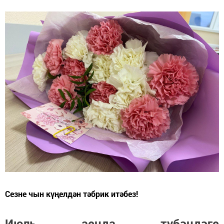
Сезне чын күңелдән тәбрик итәбез!
Июль аенда түбәндәге