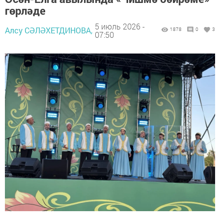
гөрләде
5 июль 2026 -
Алсу СӘЛӘХЕТДИНОВА,
1878
0
3
07:50