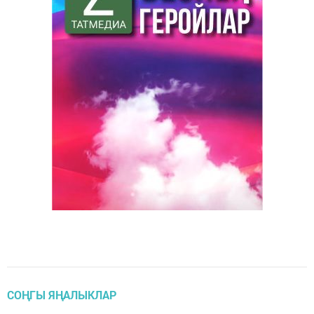
СОҢГЫ ЯҢАЛЫКЛАР