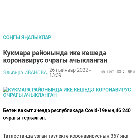
СОҢГЫ ЯҢАЛЫКЛАР
Кукмара районында ике кешедә
коронавирус очрагы ачыкланган
26 гыйнвар 2022 -
Эльвира ИВАНОВА,
1497
0
0
13:09
Бөтен вакыт эчендә республикада Covid-19ның 46 240
очрагы теркәлгән.
Татарстанда узган тәүлектә коронавирусның 367 яңа