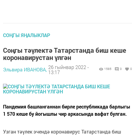
СОҢГЫ ЯҢАЛЫКЛАР
Соңгы тәүлектә Татарстанда биш кеше
коронавирустан үлгән
26 гыйнвар 2022 -
Эльвира ИВАНОВА,
1585
0
0
13:17
Пандемия башланганнан бирле республикада барлыгы
1 570 кеше бу йогышлы чир аркасында вафат булган.
Узган тәүлек эчендә коронавирус Татарстанда биш