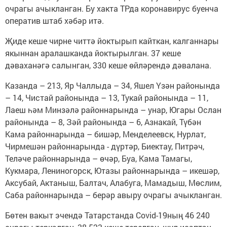
очрагы ачыкланган. Бу хакта ТРда коронавирус буенча
оператив штаб хәбәр итә.
Җиде кеше чирне читтә йоктырып кайткан, калганнары
якыннан аралашканда йоктырылган. 37 кеше
дәваханәгә салынган, 330 кеше өйләрендә дәвалана.
Казанда – 213, Яр Чаллыда – 34, Яшел Үзән районында
– 14, Чистай районында – 13, Тукай районында – 11,
Лаеш һәм Минзәлә районнарында – унар, Югары Ослан
районында – 8, Зәй районында – 6, Азнакай, Түбән
Кама районнарында – бишәр, Менделеевск, Нурлат,
Чирмешән районнарында - дүртәр, Биектау, Питрәч,
Теләче районнарында – өчәр, Буа, Кама Тамагы,
Кукмара, Лениногорск, Ютазы районнарында – икешәр,
Аксубай, Актаныш, Балтач, Алабуга, Мамадыш, Мөслим,
Саба районнарында – берәр авыру очрагы ачыкланган.
Бөтен вакыт эчендә Татарстанда Covid-19ның 46 240