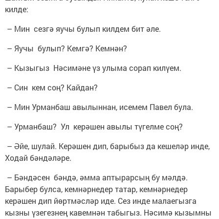
килде:
– Мин сезгә яучы булып килдем бит әле.
– Яучы булып? Кемгә? Кемнән?
– Кызыгыз Нәсимәне үз улыма сорап килүем.
– Син кем соң? Кайдан?
– Мин Урманбаш авылыннан, исемем Павел була.
– Урманбаш? Ул керәшен авылы түгелме соң?
– Әйе, шулай. Керәшен дип, барыбыз да кешеләр инде,
Ходай бәндәләре.
– Бәндәсен бәндә, әмма аптырарсың бу мәлдә.
Барыбер булса, кемнәрнедер татар, кемнәрнедер
керәшен дип йөртмәсләр иде. Сез инде малаегызга
кызны үзегезнең кавемнән табыгыз. Нәсимә кызымны