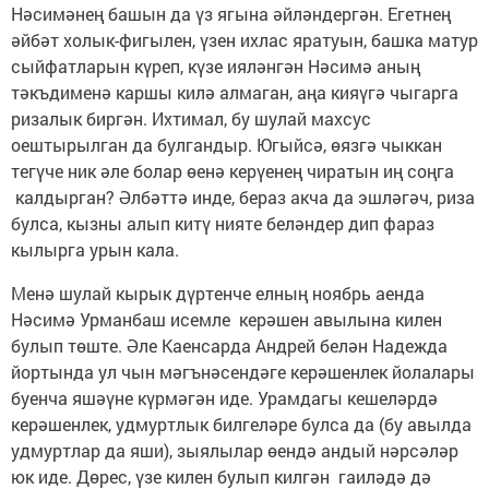
Нәсимәнең башын да үз ягына әйләндергән. Егетнең
әйбәт холык-фигылен, үзен ихлас яратуын, башка матур
сыйфатларын күреп, күзе ияләнгән Нәсимә аның
тәкъдименә каршы килә алмаган, аңа кияүгә чыгарга
ризалык биргән. Ихтимал, бу шулай махсус
оештырылган да булгандыр. Югыйсә, өязгә чыккан
тегүче ник әле болар өенә керүенең чиратын иң соңга
калдырган? Әлбәттә инде, бераз акча да эшләгәч, риза
булса, кызны алып китү нияте беләндер дип фараз
кылырга урын кала.
Менә шулай кырык дүртенче елның ноябрь аенда
Нәсимә Урманбаш исемле керәшен авылына килен
булып төште. Әле Каенсарда Андрей белән Надежда
йортында ул чын мәгънәсендәге керәшенлек йолалары
буенча яшәүне күрмәгән иде. Урамдагы кешеләрдә
керәшенлек, удмуртлык билгеләре булса да (бу авылда
удмуртлар да яши), зыялылар өендә андый нәрсәләр
юк иде. Дөрес, үзе килен булып килгән гаиләдә дә