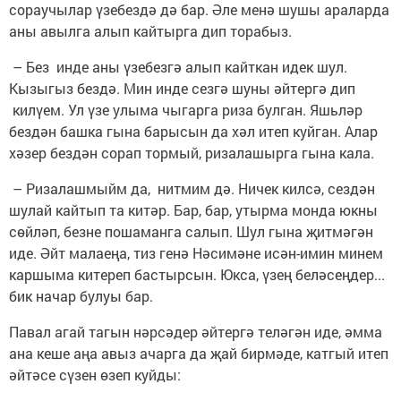
сораучылар үзебездә дә бар. Әле менә шушы араларда
аны авылга алып кайтырга дип торабыз.
– Без инде аны үзебезгә алып кайткан идек шул.
Кызыгыз бездә. Мин инде сезгә шуны әйтергә дип
килүем. Ул үзе улыма чыгарга риза булган. Яшьләр
бездән башка гына барысын да хәл итеп куйган. Алар
хәзер бездән сорап тормый, ризалашырга гына кала.
– Ризалашмыйм да, нитмим дә. Ничек килсә, сездән
шулай кайтып та китәр. Бар, бар, утырма монда юкны
сөйләп, безне пошаманга салып. Шул гына җитмәгән
иде. Әйт малаеңа, тиз генә Нәсимәне исән-имин минем
каршыма китереп бастырсын. Юкса, үзең беләсеңдер...
бик начар булуы бар.
Павал агай тагын нәрсәдер әйтергә теләгән иде, әмма
ана кеше аңа авыз ачарга да җай бирмәде, катгый итеп
әйтәсе сүзен өзеп куйды: