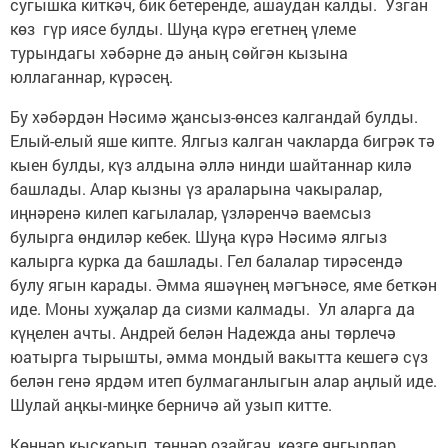
сугышка киткәч, бик бетеренде, ашаудан калды. Узган
көз гүр иясе булды. Шуңа күрә егетнең үлеме
турындагы хәбәрне дә аның сөйгән кызына
юллаганнар, күрәсең.
Бу хәбәрдән Нәсимә җансыз-өнсез калгандай булды.
Елый-елый яше кипте. Ялгыз калган чакларда бигрәк тә
кыен булды, күз алдына әллә нинди шайтаннар килә
башлады. Алар кызны үз араларына чакыралар,
иңнәренә килеп кагылалар, үзләренчә ваемсыз
булырга өндиләр кебек. Шуңа күрә Нәсимә ялгыз
калырга курка да башлады. Гел балалар тирәсендә
булу ягын карады. Әмма яшәүнең мәгънәсе, яме беткән
иде. Моны хуҗалар да сизми калмады. Ул аларга да
күңелен ачты. Андрей белән Надежда аны төрлечә
юатырга тырышты, әмма мондый вакытта кешегә сүз
белән генә ярдәм итеп булмаганлыгын алар аңлый иде.
Шулай аңкы-миңке берничә ай узып китте.
Көннәр кыскарып, төннәр озайгач, көзге яңгырлар