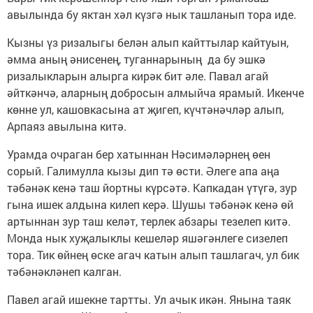
авылында бу яктан хәл күзгә нык ташланып тора иде.
Кызны үз ризалыгы белән алып кайттылар кайтуын,
әмма аның әнисенең, туганнарының да бу эшкә
ризалыкларын алырга кирәк бит әле. Павал агай
әйткәнчә, аларның добросын алмыйча ярамый. Икенче
көнне ул, кашовкасына ат җигеп, күчтәнәчләр алып,
Арпаяз авылына китә.
Урамда очраган бер хатыннан Нәсимәләрнең өен
сорый. Галимулла кызы дип тә өсти. Әлеге апа аңа
тәбәнәк кенә таш йортны күрсәтә. Капкадан үтүгә, зур
гына ишек алдына килеп керә. Шушы тәбәнәк кенә өй
артыннан зур таш келәт, терлек абзары тезелеп китә.
Монда нык хуҗалыклы кешеләр яшәгәнлеге сизелеп
тора. Тик өйнең өске агач катын алып ташлагач, ул бик
тәбәнәкләнеп калган.
Павел агай ишекне тартты. Ул ачык икән. Янына таяк