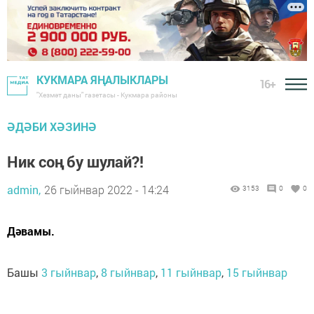
КУКМАРА ЯҢАЛЫКЛАРЫ
16+
"Хезмәт даны" газетасы - Кукмара районы
ӘДӘБИ ХӘЗИНӘ
Ник соң бу шулай?!
admin,
26 гыйнвар 2022 - 14:24
3153
0
0
Дәвамы.
Башы
3 гыйнвар
,
8 гыйнвар
,
11 гыйнвар
,
15 гыйнвар