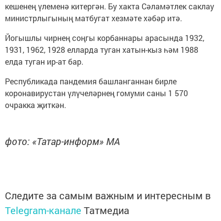
кешенең үлеменә китергән. Бу хакта Сәламәтлек саклау
министрлыгының матбугат хезмәте хәбәр итә.
Йогышлы чирнең соңгы корбаннары арасында 1932,
1931, 1962, 1928 елларда туган хатын-кыз һәм 1988
елда туган ир-ат бар.
Республикада пандемия башланганнан бирле
коронавирустан үлүчеләрнең гомуми саны 1 570
очракка җиткән.
фото: «Татар-информ» МА
Следите за самым важным и интересным в
Telegram-канале
Татмедиа