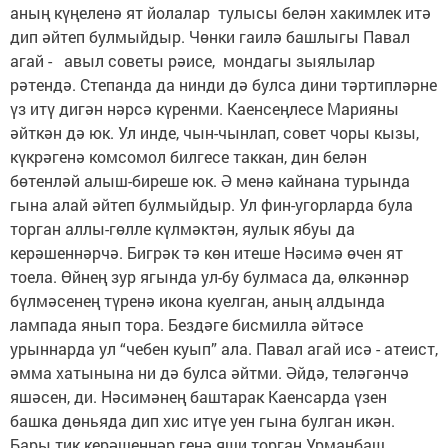
аның күңеленә ят йолалар тулысы белән хакимлек итә
дип әйтеп булмыйдыр. Чөнки гаилә башлыгы Павал
агай - авыл советы рәисе, мондагы зыялылар
рәтендә. Степанда да нинди дә булса дини тәртипләрне
үз итү дигән нәрсә күренми. Каенсеңлесе Марияны
әйткән дә юк. Ул инде, чын-чынлап, совет чоры кызы,
күкрәгенә комсомол билгесе таккан, дин белән
бөтенләй алыш-биреше юк. Ә менә кайнана турында
гына алай әйтеп булмыйдыр. Ул фин-угорларда була
торган аллы-гөлле күлмәктән, яулык ябуы да
керәшеннәрчә. Бигрәк тә көн итеше Нәсимә өчен ят
тоела. Өйнең зур ягында ул-бу булмаса да, өлкәннәр
бүлмәсенең түренә икона куелган, аның алдында
лампада янып тора. Бездәге бисмилла әйтәсе
урыннарда ул “чебен куып” ала. Павал агай исә - атеист,
әмма хатынына ни дә булса әйтми. Әйдә, теләгәнчә
яшәсен, ди. Нәсимәнең баштарак Каенсарда үзен
башка дөньяда дип хис итүе уен гына булган икән.
Бары тик керәшеннәр генә яши торган Урманбаш