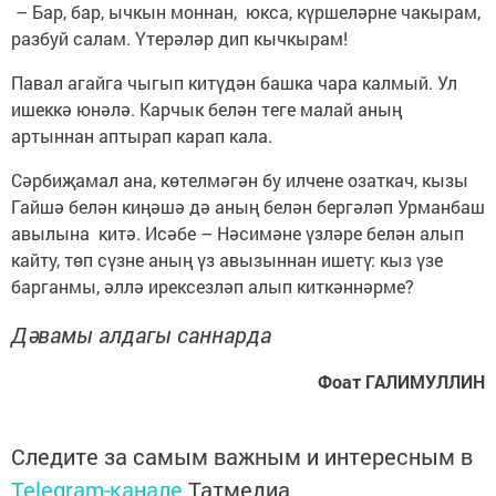
– Бар, бар, ычкын моннан, юкса, күршеләрне чакырам,
разбуй салам. Үтерәләр дип кычкырам!
Павал агайга чыгып китүдән башка чара калмый. Ул
ишеккә юнәлә. Карчык белән теге малай аның
артыннан аптырап карап кала.
Сәрбиҗамал ана, көтелмәгән бу илчене озаткач, кызы
Гайшә белән киңәшә дә аның белән бергәләп Урманбаш
авылына китә. Исәбе – Нәсимәне үзләре белән алып
кайту, төп сүзне аның үз авызыннан ишетү: кыз үзе
барганмы, әллә ирексезләп алып киткәннәрме?
Дәвамы алдагы саннарда
Фоат ГАЛИМУЛЛИН
Следите за самым важным и интересным в
Telegram-канале
Татмедиа