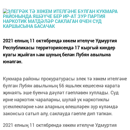
2021 елның 11 октябрендә хөкем ителүче Удмуртия
Республикасы территориясендә 17 кыргый киндер
куагы җыйган һәм шуның белән Лубян авылына
юнәлгән.
Кукмара районы прокуратурасы элек тә хөкем ителгәне
булган Лубян авылының 56 яшьлек кешесенә карата
җинаять эше буенча дәүләт гаепләвен хуплады. Суд
ирне наркотик чараларны, шулай ук наркотиклы
үсемлекләрне һәм аларның өлешләрен зур күләмдә
законсыз сатып алу, саклауда гаепле дип тапкан.
2021 елның 11 октябрендә хөкем ителүче Удмуртия