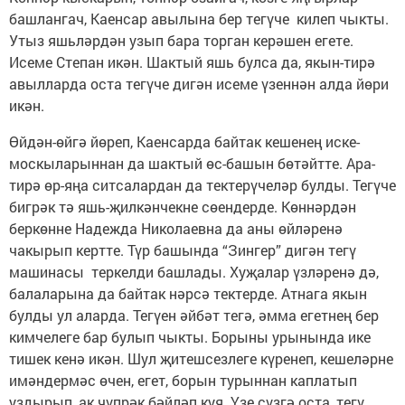
башлангач, Каенсар авылына бер тегүче килеп чыкты.
Утыз яшьләрдән узып бара торган керәшен егете.
Исеме Степан икән. Шактый яшь булса да, якын-тирә
авылларда оста тегүче дигән исеме үзеннән алда йөри
икән.
Өйдән-өйгә йөреп, Каенсарда байтак кешенең иске-
москыларыннан да шактый өс-башын бөтәйтте. Ара-
тирә өр-яңа ситсалардан да тектерүчеләр булды. Тегүче
бигрәк тә яшь-җилкәнчекне сөендерде. Көннәрдән
беркөнне Надежда Николаевна да аны өйләренә
чакырып кертте. Түр башында “Зингер” дигән тегү
машинасы теркелди башлады. Хуҗалар үзләренә дә,
балаларына да байтак нәрсә тектерде. Атнага якын
булды ул аларда. Тегүен әйбәт тегә, әмма егетнең бер
кимчелеге бар булып чыкты. Борыны урынында ике
тишек кенә икән. Шул җитешсезлеге күренеп, кешеләрне
имәндермәс өчен, егет, борын турыннан каплатып
уздырып, ак чүпрәк бәйләп куя. Үзе сүзгә оста, тегү