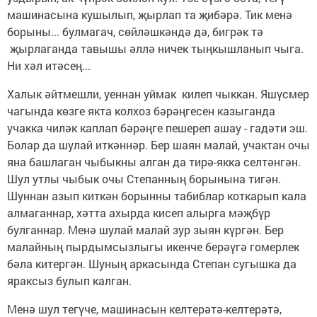
машинасына кушылып, җырлап та җибәрә. Тик менә
борыны... булмагач, сөйләшкәндә дә, бигрәк тә
җырлаганда тавышы әллә ничек тыңкышланып чыга.
Ни хәл итәсең...
Халык әйтмешли, уеннан уймак килеп чыккан. Яшүсмер
чагында көзге якта колхоз бәрәңгесен казыганда
учакка чиләк каплап бәрәңге пешереп ашау - гадәти эш.
Болар да шулай иткәннәр. Бер шаян малай, учактан очы
яна башлаган чыбыкны алган да тирә-якка селтәнгән.
Шул утлы чыбык очы Степанның борынына тигән.
Шуннан азып киткән борынны табиблар коткарып кала
алмаганнар, хәтта ахырда кисеп алырга мәҗбүр
булганнар. Менә шулай малай зур зыян күргән. Бер
малайның пырдымсызлыгы икенче берәүгә гомерлек
бәла китергән. Шуның аркасында Степан сугышка да
яраксыз булып калган.
Менә шул тегүче, машинасын келтерәтә-келтерәтә,