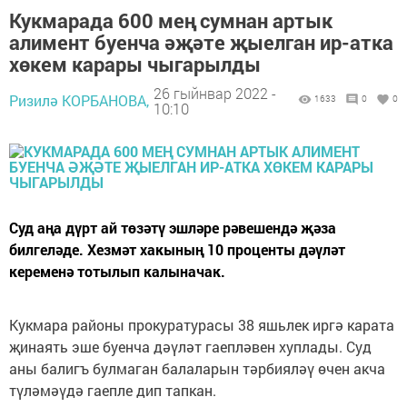
Кукмарада 600 мең сумнан артык
алимент буенча әҗәте җыелган ир-атка
хөкем карары чыгарылды
26 гыйнвар 2022 -
Ризилә КОРБАНОВА,
1633
0
0
10:10
Суд аңа дүрт ай төзәтү эшләре рәвешендә җәза
билгеләде. Хезмәт хакының 10 проценты дәүләт
кеременә тотылып калыначак.
Кукмара районы прокуратурасы 38 яшьлек иргә карата
җинаять эше буенча дәүләт гаепләвен хуплады. Суд
аны балигъ булмаган балаларын тәрбияләү өчен акча
түләмәүдә гаепле дип тапкан.