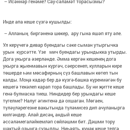
– Исәннәр генәме? Сау-сәламәт торасызмы?
Инде апа кеше сүзгә кушылды:
– Алланың биргәненә шөкер, ару гына яшәп яту әле.
Ул керүчегә дивар буендагы сәке сыман утыргычка
урын күрсәтте. Үзе мич буендагы урындыкка утырды.
Дога укырга әзерләнде. Әмма кергән кешенең дога
укырга җыенмавын күргәч, сәерсенеп, кулларын кире
төшерде һәм мөсафирның сүз башлавын көтеп тын
калды. Моңа кадәр бер дә күзгә-башка күренмәгән бу
кешегә текәлеп карап тора башлады. Бу ни җитте кеше
генә булмаска тиеш. Ниндидер бер урындагы кеше
түгелме? Налуг әгинтенә дә охшаган. Мөгаен,
түләүләрегезне вакытында түләмисез дип ачуланырга
килгәндер. Алай дисәң, андый кеше
әссәләмегаләйкемләп сөйләшми бит. Дәшми тору
шактый озынга сузылды. Ниһаять, кунак кеше телгә