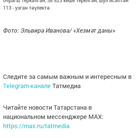
очрагы теркәлгән, 38 523 кеше терелгән, шул исәптән
113 - узган тәүлектә.
Фото: Эльвира Иванова/ «Хезмәт даны»
Следите за самым важным и интересным в
Telegram-канале
Татмедиа
Читайте новости Татарстана в
национальном мессенджере MАХ:
https://max.ru/tatmedia