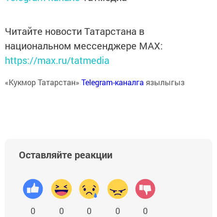
Читайте новости Татарстана в
национальном мессенджере MАХ:
https://max.ru/tatmedia
«Кукмор Татарстан»
Telegram-каналга
язылыгыз
Оставляйте реакции
0
0
0
0
0