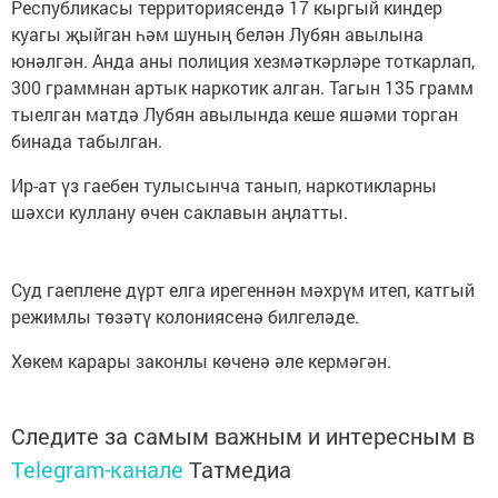
Республикасы территориясендә 17 кыргый киндер
куагы җыйган һәм шуның белән Лубян авылына
юнәлгән. Анда аны полиция хезмәткәрләре тоткарлап,
300 граммнан артык наркотик алган. Тагын 135 грамм
тыелган матдә Лубян авылында кеше яшәми торган
бинада табылган.
Ир-ат үз гаебен тулысынча танып, наркотикларны
шәхси куллану өчен саклавын аңлатты.
Суд гаеплене дүрт елга ирегеннән мәхрүм итеп, катгый
режимлы төзәтү колониясенә билгеләде.
Хөкем карары законлы көченә әле кермәгән.
Следите за самым важным и интересным в
Telegram-канале
Татмедиа