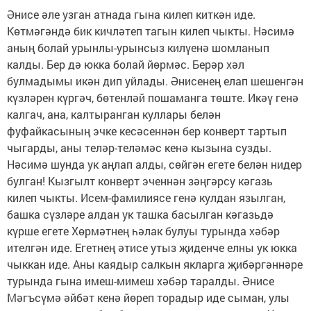
Әнисе әле узган атнада гына килеп киткән иде.
Көтмәгәндә бик кичләтеп тагын килеп чыкты. Нәсимә
аның болай урынлы-урынсыз килүенә шомланып
калды. Бер дә юкка болай йөрмәс. Берәр хәл
булмадымы икән дип уйлады. Әнисенең елап шешенгән
күзләрен күргәч, бөтенләй пошаманга төште. Икәү генә
калгач, ана, калтыранган куллары белән
фуфайкасының эчке кесәсеннән бер конверт тартып
чыгарды, аны теләр-теләмәс кенә кызына сузды.
Нәсимә шунда ук аңлап алды, сөйгән егете белән нидер
булган! Кызгылт конверт эченнән зәңгәрсу кәгазь
килеп чыкты. Исем-фамилиясе генә кулдан язылган,
башка сүзләре алдан ук ташка басылган кәгазьдә
күрше егете Хөрмәтнең һәлак булуы турында хәбәр
ителгән иде. Егетнең әтисе утыз җиденче елны ук юкка
чыккан иде. Аны каядыр салкын якларга җибәргәннәре
турында гына имеш-мимеш хәбәр таралды. Әнисе
Мәгъсүмә әйбәт кенә йөреп торадыр иде сыман, улы