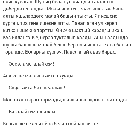
сөяп куелган. Шуның белән ул өйалды тактасын
дөбердәтеп алды. Моны ишетеп, эчке ишектән биш-
алты яшьләрдәге малай башын тыкты. Ят кешене
күргәч, тиз генә ишекне япты. Павал агай ул кереп
киткән ишекне тартты. Өй эче шактый караңгы икән.
Күз ияләнгәнче, бераз тукталып калды. Аның алдында
шушы бәләкәй малай белән бер олы яшьтәге апа басып
тора иде. Боларны күргәч, Павел агай аваз бирде:
– Әссәламегаләйкем!
Апа кеше малайга әйтеп куйды:
– Сиңа әйтә бит, исәнләш!
Малай аптырап тормады, кычкырып җавап кайтарды:
– Вәгаләйкемәссәлам!
Кергән кеше ачык йөз белән сөйләп китте: