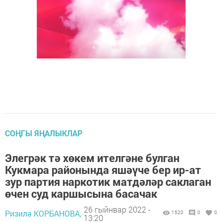
СОҢГЫ ЯҢАЛЫКЛАР
Элегрәк тә хөкем ителгәне булган
Кукмара районында яшәүче бер ир-ат
зур партия наркотик матдәләр саклаган
өчен суд каршысына басачак
26 гыйнвар 2022 -
Ризилә КОРБАНОВА,
1520
0
0
13:20