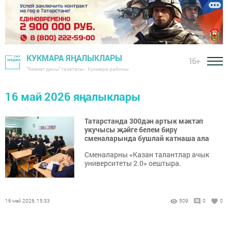
КУКМАРА ЯҢАЛЫКЛАРЫ
16+
"Хезмәт даны" газетасы - Кукмара районы
16 май 2026 яңалыклары
Татарстанда 300дән артык мәктәп
укучысы җәйге белем бирү
сменаларында бушлай катнаша ала
Сменаларны «Казан талантлар ачык
университеты 2.0» оештыра.
16 май 2026, 15:33
509
0
0