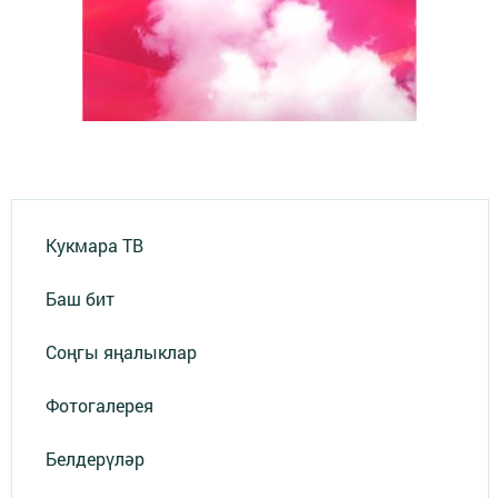
Кукмара ТВ
Баш бит
Соңгы яңалыклар
Фотогалерея
Белдерүләр