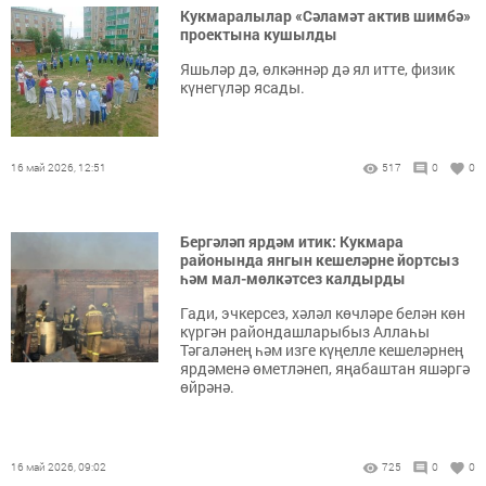
Кукмаралылар «Сәламәт актив шимбә»
проектына кушылды
Яшьләр дә, өлкәннәр дә ял итте, физик
күнегүләр ясады.
16 май 2026, 12:51
517
0
0
Бергәләп ярдәм итик: Кукмара
районында янгын кешеләрне йортсыз
һәм мал-мөлкәтсез калдырды
Гади, эчкерсез, хәләл көчләре белән көн
күргән райондашларыбыз Аллаһы
Тәгаләнең һәм изге күңелле кешеләрнең
ярдәменә өметләнеп, яңабаштан яшәргә
өйрәнә.
16 май 2026, 09:02
725
0
0