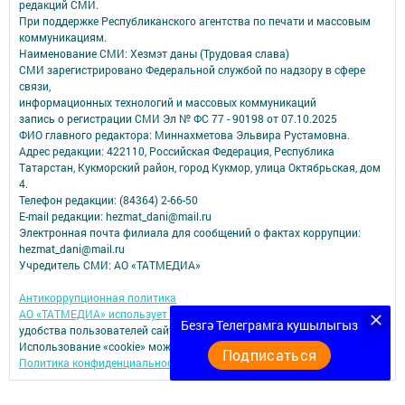
редакций СМИ.
При поддержке Республиканского агентства по печати и массовым
коммуникациям.
Наименование СМИ: Хезмэт даны (Трудовая слава)
СМИ зарегистрировано Федеральной службой по надзору в сфере
связи,
информационных технологий и массовых коммуникаций
запись о регистрации СМИ Эл № ФС 77 - 90198 от 07.10.2025
ФИО главного редактора: Миннахметова Эльвира Рустамовна.
Адрес редакции: 422110, Российская Федерация, Республика
Татарстан, Кукморский район, город Кукмор, улица Октябрьская, дом
4.
Телефон редакции: (84364) 2-66-50
E-mail редакции: hezmat_dani@mail.ru
Электронная почта филиала для сообщений о фактах коррупции:
hezmat_dani@mail.ru
Учредитель СМИ: АО «ТАТМЕДИА»
Антикоррупционная политика
АО «ТАТМЕДИА» использует «cookie»
для персонализации сервисов и
Безгә Телеграмга кушылыгыз
удобства пользователей сайтом.
Использование «cookie» можно отменить в настройках браузера.
Подписаться
Политика конфиденциальности