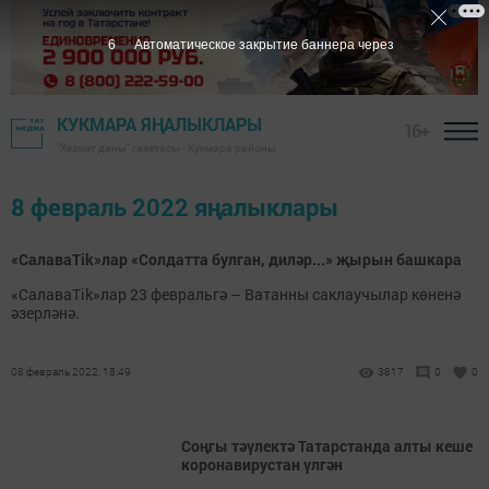
5
Автоматическое закрытие баннера через
КУКМАРА ЯҢАЛЫКЛАРЫ
16+
"Хезмәт даны" газетасы - Кукмара районы
8 февраль 2022 яңалыклары
«СалаваTik»лар «Солдатта булган, диләр...» җырын башкара
«СалаваTik»лар 23 февральгә – Ватанны саклаучылар көненә
әзерләнә.
08 февраль 2022, 18:49
3817
0
0
Соңгы тәүлектә Татарстанда алты кеше
коронавирустан үлгән