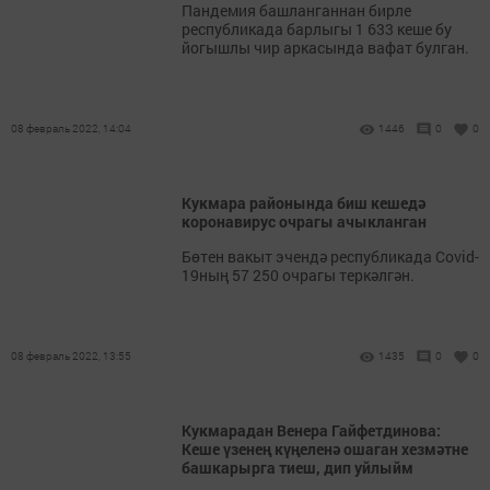
Пандемия башланганнан бирле
республикада барлыгы 1 633 кеше бу
йогышлы чир аркасында вафат булган.
08 февраль 2022, 14:04
1446
0
0
Кукмара районында биш кешедә
коронавирус очрагы ачыкланган
Бөтен вакыт эчендә республикада Covid-
19ның 57 250 очрагы теркәлгән.
08 февраль 2022, 13:55
1435
0
0
Кукмарадан Венера Гайфетдинова:
Кеше үзенең күңеленә ошаган хезмәтне
башкарырга тиеш, дип уйлыйм