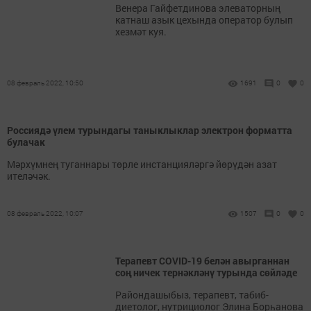
Венера Гайфетдинова элеваторның
катнаш азык цехында оператор булып
хезмәт куя.
08 февраль 2022, 10:50
1691
0
0
Россиядә үлем турындагы таныклыклар электрон форматта
булачак
Мәрхүмнең туганнары төрле инстанцияләргә йөрүдән азат
ителәчәк.
08 февраль 2022, 10:07
1507
0
0
Терапевт COVID-19 белән авырганнан
соң ничек тернәкләнү турында сөйләде
Райондашыбыз, терапевт, табиб-
диетолог, нутрициолог Элина Борһанова