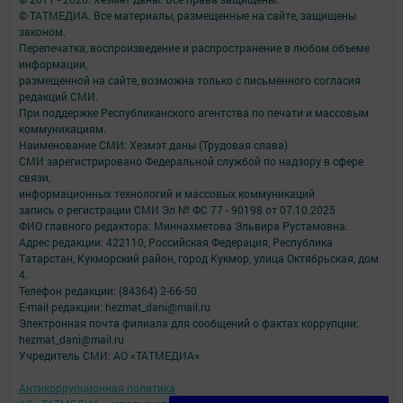
© ТАТМЕДИА. Все материалы, размещенные на сайте, защищены
законом.
Перепечатка, воспроизведение и распространение в любом объеме
информации,
размещенной на сайте, возможна только с письменного согласия
редакций СМИ.
При поддержке Республиканского агентства по печати и массовым
коммуникациям.
Наименование СМИ: Хезмэт даны (Трудовая слава)
СМИ зарегистрировано Федеральной службой по надзору в сфере
связи,
информационных технологий и массовых коммуникаций
запись о регистрации СМИ Эл № ФС 77 - 90198 от 07.10.2025
ФИО главного редактора: Миннахметова Эльвира Рустамовна.
Адрес редакции: 422110, Российская Федерация, Республика
Татарстан, Кукморский район, город Кукмор, улица Октябрьская, дом
4.
Телефон редакции: (84364) 2-66-50
E-mail редакции: hezmat_dani@mail.ru
Электронная почта филиала для сообщений о фактах коррупции:
hezmat_dani@mail.ru
Учредитель СМИ: АО «ТАТМЕДИА»
Антикоррупционная политика