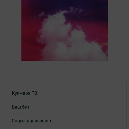
Кукмара ТВ
Баш бит
Соңгы яңалыклар