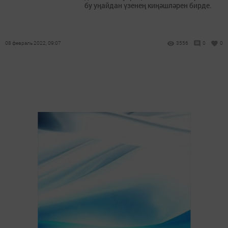
бу уңайдан үзенең киңәшләрен бирде.
08 февраль 2022, 09:07
3556
0
0