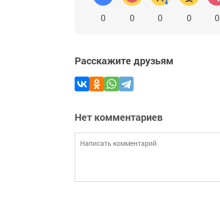
0
0
0
0
0
Расскажите друзьям
Нет комментариев