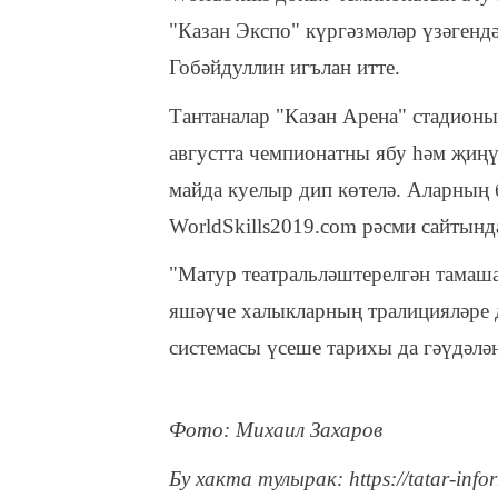
"Казан Экспо" күргәзмәләр үзәгенд
Гобәйдуллин игълан итте.
Тантаналар "Казан Арена" стадионы
августта чемпионатны ябу һәм җиңүч
майда куелыр дип көтелә. Аларның 
WorldSkills2019.com рәсми сайтында
"Матур театральләштерелгән тамаша
яшәүче халыкларның тралицияләре д
системасы үсеше тарихы да гәүдәлән
Фото: Михаил Захаров
Бу хакта тулырак: https://tatar-info