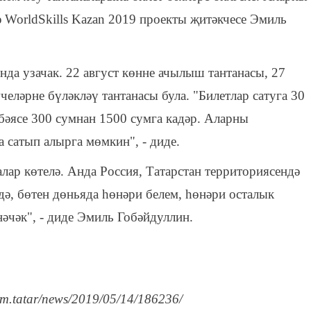
ә WorldSkills Kazan 2019 проекты җитәкчесе Эмиль
нда узачак. 22 август көнне ачылыш тантанасы, 27
еләрне бүләкләү тантанасы була. "Билетлар сатуга 30
бәясе 300 сумнан 1500 сумга кадәр. Аларны
 сатып алырга мөмкин", - диде.
лар көтелә. Анда Россия, Татарстан территориясендә
ә, бөтен дөньяда һөнәри белем, һөнәри осталык
әчәк", - диде Эмиль Гобәйдуллин.
rm.tatar/news/2019/05/14/186236/