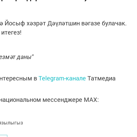
ә Йосыф хәзрәт Дәүләтшин вәгазе булачак.
 итегез!
езмәт даны"
интересным в
Telegram-канале
Татмедиа
в национальном мессенджере MАХ:
язылыгыз