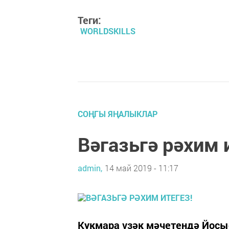
Теги:
WORLDSKILLS
СОҢГЫ ЯҢАЛЫКЛАР
Вәгазьгә рәхим 
admin,
14 май 2019 - 11:17
Кукмара үзәк мәчетендә Йосы