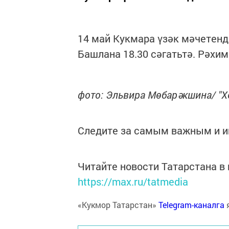
14 май Кукмара үзәк мәчетенд
Башлана 18.30 сәгатьтә. Рәхим
фото: Эльвира Мөбарәкшина/ "Х
Следите за самым важным и 
Читайте новости Татарстана 
https://max.ru/tatmedia
«Кукмор Татарстан»
Telegram-каналга