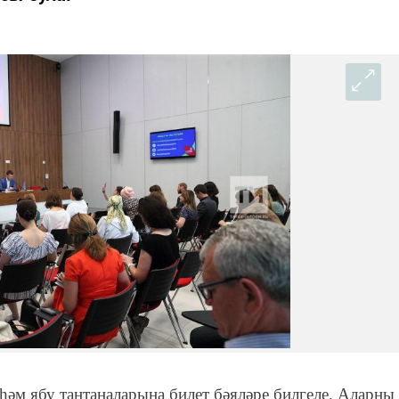
һәм ябу тантаналарына билет бәяләре билгеле. Аларны