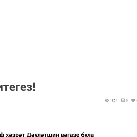
итегез!
1854
0
ф хәзрәт Дәүләтшин вәгазе була