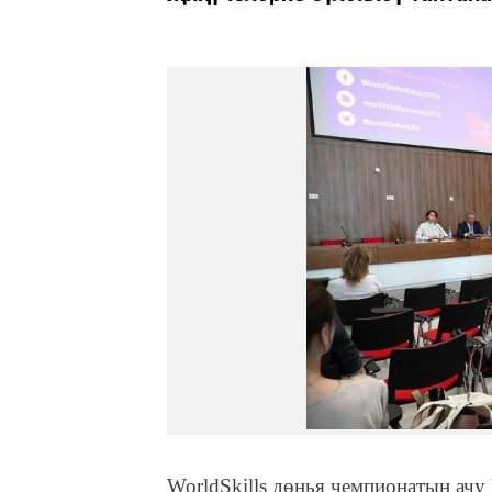
WorldSkills дөнья чемпионатын ачу 