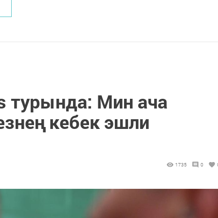
ls турында: Мин ача
езнең кебек эшли
1735
0