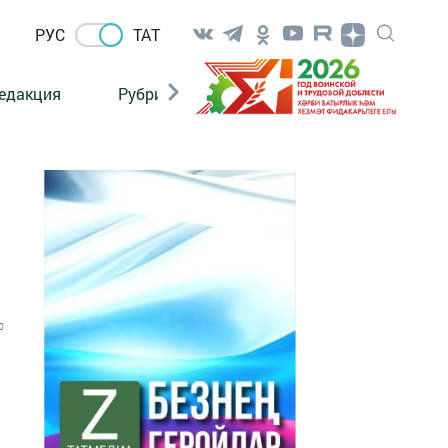
РУС
ТАТ
едакция
Рубрикалар
0