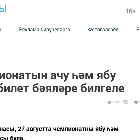
РЫ
16+
р
Реклама бирүчеләргә
Фотогалерея
Р
пионатын ачу һәм ябу
билет бәяләре билгеле
2061
0
насы, 27 августта чемпионатны ябу һәм
сы була.