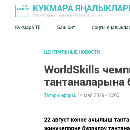
КУКМАРА ЯҢАЛЫКЛА
"Хезмәт даны" газетасы - Кукмара районы
Кукмара ТВ
Баш бит
Соңгы яңалыкла
ЦЕНТРАЛЬНЫЕ НОВОСТИ
WorldSkills чем
тантаналарына 
Татар-информ,
14 май 2019 - 16:00
22 август көнне ачылыш танта
җиңүчеләрне бүләкләү тантана