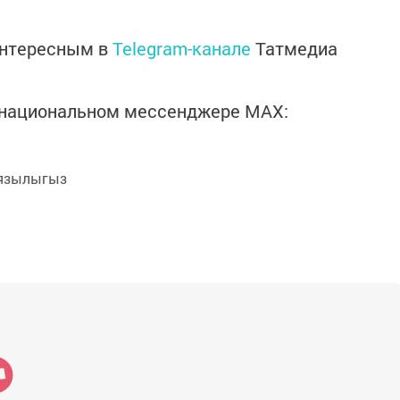
интересным в
Telegram-канале
Татмедиа
в национальном мессенджере MАХ:
язылыгыз