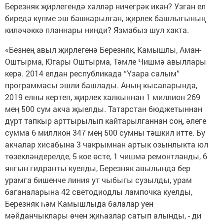
Березняк җирлегендә хәлләр ничегрәк икән? Узган ел
биредә күпме эш башкарылган, җирлек башлыгының
киләчәккә планнары нинди? Язмабыз шул хакта.
«Безнең авыл җирлегенә Березняк, Камышлы, Аман-
Оштырма, Югары Оштырма, Тәмле Чишмә авыллары
керә. 2014 елдан республикада “Үзара салым”
программасы эшли башлады. Аның кысаларында,
2019 елны кертеп, җирлек халкыннан 1 миллион 269
мең 500 сум акча җыелды. Татарстан бюджетыннан
дүрт тапкыр арттырылып кайтарылганнан соң, әлеге
сумма 6 миллион 347 мең 500 сумны тәшкил итте. Бу
акчалар хисабына 3 чакрымнан артык озынлыкта юл
төзекләндерелде, 5 кое өсте, 1 чишмә ремонтланды, 6
янгын гидранты куелды, Березняк авылында бер
урамга бишенче линия ут чыбыгы сузылды, урам
баганаларына 42 светодиодлы лампочка куелды,
Березняк һәм Камышлыда балалар уен
мәйданчыклары өчен җиһазлар сатып алынды, - ди