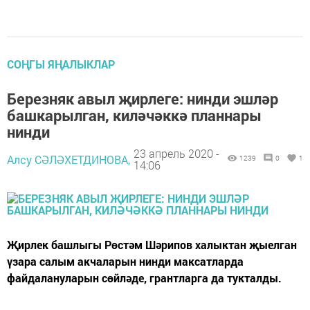
СОҢГЫ ЯҢАЛЫКЛАР
Березняк авыл җирлеге: нинди эшләр
башкарылган, киләчәккә планнары
нинди
23 апрель 2020 -
Алсу СӘЛӘХЕТДИНОВА,
1239
0
1
14:06
Җирлек башлыгы Рөстәм Шәрипов халыктан җыелган
үзара салым акчаларын нинди максатларда
файдалануларын сөйләде, грантларга да тукталды.