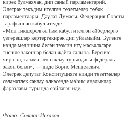
кирәк булмаячак, дип саный парламентарий.
Элегрәк тәкъдим ителгән төзәтмәләр төбәк
парламентлары, Дәүләт Думасы, Федерация Советы
тарафыннан кабул ителде.
«Мин тикшерелгән һәм кабул ителгән әйберләргә
үзгәрешләр кертергәкирәк дип уйламыйм. Бүгенге
көндә медицина белән тәэмин итү мәсьәләләре
тиешле законнар белән җайга салына. Беренче
чиратта, сәламәтлек саклау турындагы федераль
закон белән», — диде Борис Менделевич.
Элегрәк депутат Конституциягә нинди төзәтмәләр
сәламәтлек саклау өлкәсендә мөһим яңалыклар
фаразлавы турында сөйләгән иде.
Фото: Солтан Исхаков