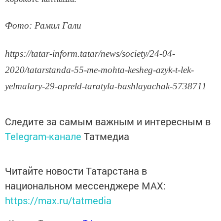
Фото: Рамил Гали
https://tatar-inform.tatar/news/society/24-04-
2020/tatarstanda-55-me-mohta-kesheg-azyk-t-lek-
yelmalary-29-apreld-taratyla-bashlayachak-5738711
Следите за самым важным и интересным в
Telegram-канале
Татмедиа
Читайте новости Татарстана в
национальном мессенджере MАХ:
https://max.ru/tatmedia