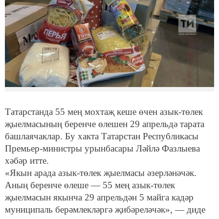
Татарстанда 55 мең мохтаҗ кеше өчен азык-төлек
җыелмасының беренче өлешен 29 апрельдә тарата
башлаячаклар. Бу хакта Татарстан Республикасы
Премьер-министры урынбасары Ләйлә Фазлыева
хәбәр итте.
«Якын арада азык-төлек җыелмасы әзерләнәчәк.
Аның беренче өлеше — 55 мең азык-төлек
җыелмасын якынча 29 апрельдән 5 майга кадәр
муниципаль берәмлекләргә җибәреләчәк», — диде