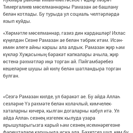
Тимергалиев мөселманнарны Рамазан ае башлану
белән котлады. Бу турыда ул социаль челтәрләрдә
язып куйды.
«Хөрмәтле мөселманнар, газиз дин кардәшләр! Ихлас
күңелдән Сезне Рамазан ае белән тәбрик итәм. Исән-
имин әлеге айны каршы ала алдык. Рамазан җир һәм
күкләр Хуҗасының бәракәт капкалары ачыла, җир
өстенә рәхмәтләр иңә торган ай. Пәйгамбәребез
кешеләрне шушы ай килү белән шатландыра торган
булган.
«Сезгә Рамазан килде, ул бәракәт ае. Бу айда Аллаһ
сезләрне Үз рәхмәте белән колачлый, кимчелек-
хаталарны кичерә, кылган догаларны кабул итә. Ул
айда Аллаһ сезнең изгелек кылуда үзара
ярышуларыгызга карый һәм сезнең исемнәрегезне
фәрештәләре каршында искә ала. Бәхетсез шул, кем бу