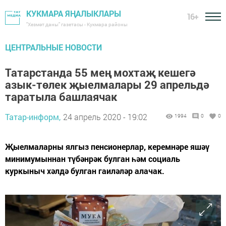
КУКМАРА ЯҢАЛЫКЛАРЫ
16+
"Хезмәт даны" газетасы - Кукмара районы
ЦЕНТРАЛЬНЫЕ НОВОСТИ
Татарстанда 55 мең мохтаҗ кешегә
азык-төлек җыелмалары 29 апрельдә
таратыла башлаячак
Татар-информ,
24 апрель 2020 - 19:02
1994
0
0
Җыелмаларны ялгыз пенсионерлар, керемнәре яшәү
минимумыннан түбәнрәк булган һәм социаль
куркыныч хәлдә булган гаиләләр алачак.