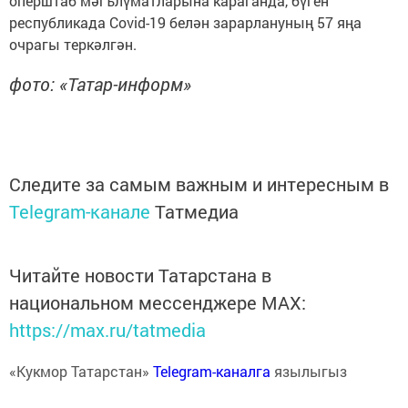
оперштаб мәгълүматларына караганда, бүген
республикада Covid-19 белән зарарлануның 57 яңа
очрагы теркәлгән.
фото: «Татар-информ»
Следите за самым важным и интересным в
Telegram-канале
Татмедиа
Читайте новости Татарстана в
национальном мессенджере MАХ:
https://max.ru/tatmedia
«Кукмор Татарстан»
Telegram-каналга
язылыгыз