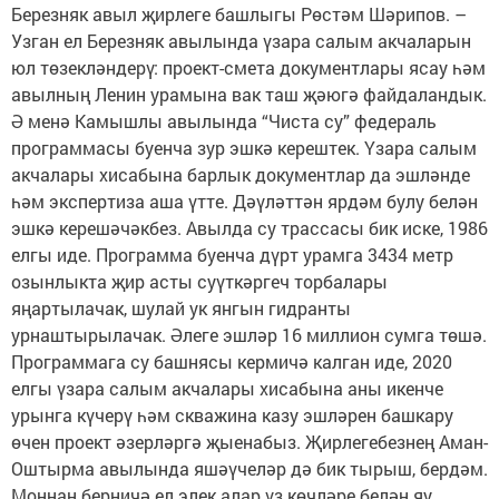
Березняк авыл җирлеге башлыгы Рөстәм Шәрипов. –
Узган ел Березняк авылында үзара салым акчаларын
юл төзекләндерү: проект-смета документлары ясау һәм
авылның Ленин урамына вак таш җәюгә файдаландык.
Ә менә Камышлы авылында “Чиста су” федераль
программасы буенча зур эшкә керештек. Үзара салым
акчалары хисабына барлык документлар да эшләнде
һәм экспертиза аша үтте. Дәүләттән ярдәм булу белән
эшкә керешәчәкбез. Авылда су трассасы бик иске, 1986
елгы иде. Программа буенча дүрт урамга 3434 метр
озынлыкта җир асты суүткәргеч торбалары
яңартылачак, шулай ук янгын гидранты
урнаштырылачак. Әлеге эшләр 16 миллион сумга төшә.
Программага су башнясы кермичә калган иде, 2020
елгы үзара салым акчалары хисабына аны икенче
урынга күчерү һәм скважина казу эшләрен башкару
өчен проект әзерләргә җыенабыз. Җирлегебезнең Аман-
Оштырма авылында яшәүчеләр дә бик тырыш, бердәм.
Моннан берничә ел элек алар үз көчләре белән яу