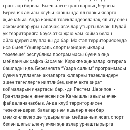
грантлар бирелә. Быел әлеге грантларның берсенә
Березняк авылы клубы каршында ял паркы ясарга
җыенабыз. Анда һәйкәл төзекләндереләчәк, ял итү өчен
эскәмияләр урын алачак, агачлар утыртылачак. Шулай
ук территориягә брусчатка җәю һәм койма белән
әйләндереп алу планы да бар. Мәктәп территориясендә
исә быел “Универсаль спорт мәйданчыклары
төзелеше” республика программасы буенча яңа
мәйданчык сафка басачак. Кирәкле җиһазлар китерелә
башлады иде. Березнякта “Үзара салым” программасы
буенча тупланган акчаларга юлларны төзекләндерү
эшен төгәлләргә ниятлибез, киләчәктә зират
коймаларын яңартасы бар, - ди Рөстәм Шәрипов. -
Грантларның икенчесен исә Камышлы авылы өчен
файдаланачакбыз. Анда клуб территориясен
төзекләндереп, балалар һәм яшьләр өчен бар
мөмкинлекләр дә тудырылган мәйданчык ясап, спорт
белән шөгыльләнү өчен җиһазлар урнаштырырга