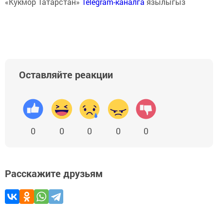
«Кукмор Татарстан»
Telegram-каналга
язылыгыз
Оставляйте реакции
0
0
0
0
0
Расскажите друзьям