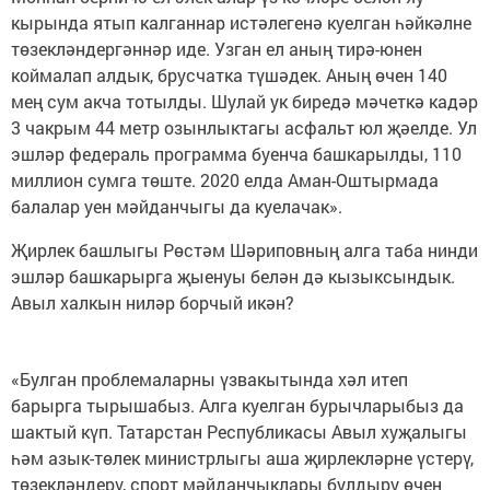
кырында ятып калганнар истәлегенә куелган һәйкәлне
төзекләндергәннәр иде. Узган ел аның тирә-юнен
коймалап алдык, брусчатка түшәдек. Аның өчен 140
мең сум акча тотылды. Шулай ук биредә мәчеткә кадәр
3 чакрым 44 метр озынлыктагы асфальт юл җәелде. Ул
эшләр федераль программа буенча башкарылды, 110
миллион сумга төште. 2020 елда Аман-Оштырмада
балалар уен мәйданчыгы да куелачак».
Җирлек башлыгы Рөстәм Шәриповның алга таба нинди
эшләр башкарырга җыенуы белән дә кызыксындык.
Авыл халкын ниләр борчый икән?
«Булган проблемаларны үзвакытында хәл итеп
барырга тырышабыз. Алга куелган бурычларыбыз да
шактый күп. Татарстан Республикасы Авыл хуҗалыгы
һәм азык-төлек министрлыгы аша җирлекләрне үстерү,
төзекләндерү, спорт мәйданчыклары булдыру өчен