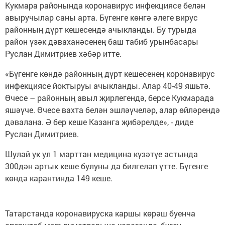
Кукмара районында коронавирус инфекциясе белән
авыручылар саны арта. Бүгенге көнгә әлеге вирус
районның дүрт кешесендә ачыкланды. Бу турыда
район үзәк дәваханәсенең баш табиб урынбасары
Руслан Димитриев хәбәр итте.
«Бүгенге көндә районның дүрт кешесенең коронавирус
инфекциясе йоктыруы ачыкланды. Алар 40-49 яшьтә.
Өчесе – районның авыл җирлегендә, берсе Кукмарада
яшәүче. Өчесе вахта белән эшләүчеләр, алар өйләрендә
дәвалана. Ә бер кеше Казанга җибәрелде», - диде
Руслан Димитриев.
Шулай ук ул 1 марттан медицина күзәтүе астында
300дән артык кеше булуны да билгеләп үтте. Бүгенге
көндә карантинда 149 кеше.
Татарстанда коронавируска каршы көрәш буенча