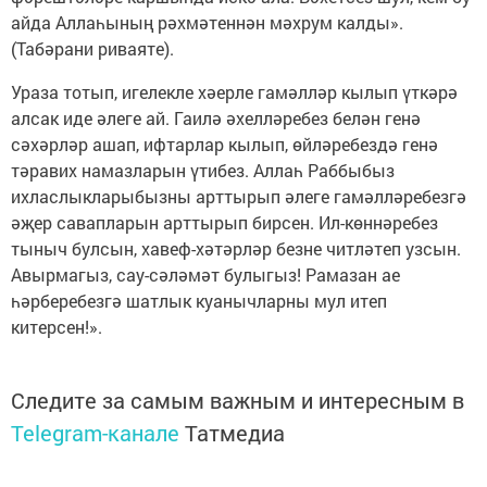
айда Аллаһының рәхмәтеннән мәхрум калды».
(Табәрани риваяте).
Ураза тотып, игелекле хәерле гамәлләр кылып үткәрә
алсак иде әлеге ай. Гаилә әхелләребез белән генә
сәхәрләр ашап, ифтарлар кылып, өйләребездә генә
тәравих намазларын үтибез. Аллаһ Раббыбыз
ихласлыкларыбызны арттырып әлеге гамәлләребезгә
әҗер савапларын арттырып бирсен. Ил-көннәребез
тыныч булсын, хавеф-хәтәрләр безне читләтеп узсын.
Авырмагыз, сау-сәләмәт булыгыз! Рамазан ае
һәрберебезгә шатлык куанычларны мул итеп
китерсен!».
Следите за самым важным и интересным в
Telegram-канале
Татмедиа