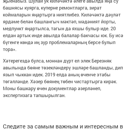
җыенабыз. Шулай ук киләчәктә әлеге авылда яңа су
башнясы куярга, күперне ремонтларга, зират
коймаларын яңартырга ниятлибез. Киләчәктә дәүләт
ярдәме белән башлангыч мәктәп, мәдәният йорты,
медпункт яңартылса, тагын да яхшы булыр иде. 20
елдан артык инде авылда балалар бакчасы юк. Бу исә
бүгенге көндә иң зур проблемаларның берсе булып
тора».
Хәтерегездә булса, моннан дүрт ел элек Березняк
авылында бөяне төзекләндерү эшләре башланды, дип
язып чыккан идек. 2019 елда аның өченче этабы
төгәлләнде. Хәзер бөянең төбен чистартырга кирәк.
Моны башкару өчен документлар әзерләнеп,
экспертизага тапшырылган.
Следите за самым важным и интересным в