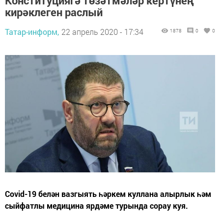
Конституциягә төзәтмәләр кертүнең
кирәклеген раслый
Татар-информ,
22 апрель 2020 - 17:34
1878
0
0
Covid-19 белән вазгыять һәркем куллана алырлык һәм
сыйфатлы медицина ярдәме турында сорау куя.