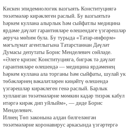
Кискен эпидемиологик вазгыять Конституциягә
төзәтмәләр кирәклеген раслый. Бу вазгыятьтә
һәркем куллана алырлык һәм сыйфатлы медицина
ярдәме дәүләт гарантияләре өлешендәге үзгәрешләр
аеруча мөһим була. Бу турыда «Татар-информ»
мәгълүмат агентлыгына Татарстаннан Дәүләт
Думасы депутаты Борис Менделевич сөйләде.
«Әлеге кризис Конституциягә, бигрәк тә дәүләт
гарантияләре өлешендә — медицина ярдәменең
һәркем куллана ала торганы һәм сыйфаты, шулай ук
төбәкләрнең вәкаләтләрен киңәйтү өлешендә
үзгәрешләр кирәклеген генә раслый. Барлык
хупланган төзәтмәләрне мөмкин кадәр тизрәк кабул
итәргә кирәк дип уйлыйм», — диде Борис
Менделевич.
Илнең Төп законына алдан билгеләнгән
төзәтмәләрне коронавирус аркасында үзгәртергә