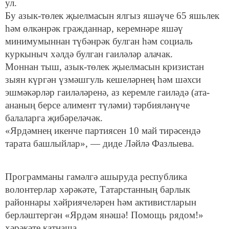
ул.
Бу азык-төлек җыелмасын ялгыз яшәүче 65 яшьлек
һәм өлкәнрәк гражданнар, керемнәре яшәү
минимумыннан түбәнрәк булган һәм социаль
куркыныч хәлдә булган гаиләләр алачак.
Моннан тыш, азык-төлек җыелмасын кризистан
зыян күргән үзмәшгуль кешеләрнең һәм шәхси
эшмәкәрләр гаиләләренә, аз керемле гаиләдә (ата-
ананың берсе алимент түләми) тәрбияләнүче
балаларга җибәреләчәк.
«Ярдәмнең икенче партиясен 10 май тирәсендә
тарата башлыйлар», — диде Ләйлә Фазлыева.
Программаны гамәлгә ашыруда республика
волонтерлар хәрәкәте, Татарстанның барлык
районнары хәйриячеләрен һәм активистларын
берләштергән «Ярдәм янәшә! Помощь рядом!»
хәрәкәте катнаша.