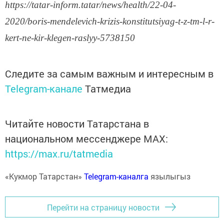
https://tatar-inform.tatar/news/health/22-04-
2020/boris-mendelevich-krizis-konstitutsiyag-t-z-tm-l-r-
kert-ne-kir-klegen-raslyy-5738150
Следите за самым важным и интересным в
Telegram-канале
Татмедиа
Читайте новости Татарстана в
национальном мессенджере MАХ:
https://max.ru/tatmedia
«Кукмор Татарстан»
Telegram-каналга
язылыгыз
Перейти на страницу новости