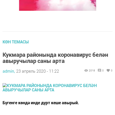
КӨН ТЕМАСЫ
Кукмара районында коронавирус белән
авыручылар саны арта
admin,
23 апрель 2020 - 11:22
2018
0
0
Бүгенге көндә инде дүрт кеше авырый.