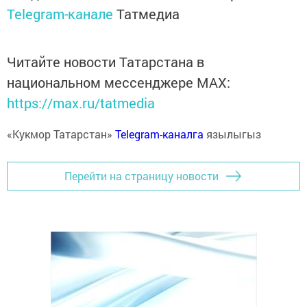
Telegram-канале
Татмедиа
Читайте новости Татарстана в
национальном мессенджере MАХ:
https://max.ru/tatmedia
«Кукмор Татарстан»
Telegram-каналга
язылыгыз
Перейти на страницу новости