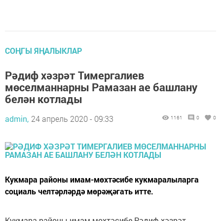
СОҢГЫ ЯҢАЛЫКЛАР
Рәдиф хәзрәт Тимергалиев
мөселманнарны Рамазан ае башлану
белән котлады
admin,
24 апрель 2020 - 09:33
1161
0
0
Кукмара районы имам-мөхтәсибе кукмаралыларга
социаль челтәрләрдә мөрәҗәгать итте.
Кукмара районы имам-мөхтәсибе Рәдиф хәзрәт