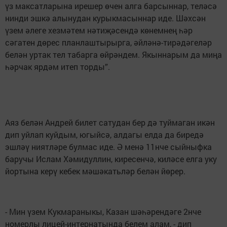
үз максатларына ирешер өчен алга барсыннар, теләсә
нинди эшкә алынудан курыкмасыннар иде. Шәхсән
үзем әлеге хезмәтем нәтиҗәсендә көнемнең һәр
сәгатен дөрес планлаштырырга, әйләнә-тирәдәгеләр
белән уртак тел табарга өйрәндем. Якыннарым да миңа
һәрчак ярдәм итеп торды”.
Аяз белән Андрей билет сатудан бер дә туймаган икән
дип уйлап куйдым, югыйсә, алдагы елда да биредә
эшләү ниятләре булмас иде. Ә менә 11нче сыйныфка
баручы Ислам Хәмидуллин, киресенчә, киләсе елга уку
йортына керү кебек мәшәкатьләр белән йөрер.
- Мин үзем Кукмараныкы, Казан шәһәрендәге 2нче
номерлы лицей-интернатында белем алам, - дип