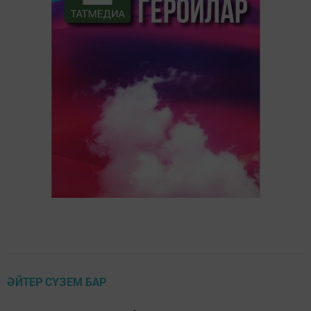
ӘЙТЕР СҮЗЕМ БАР