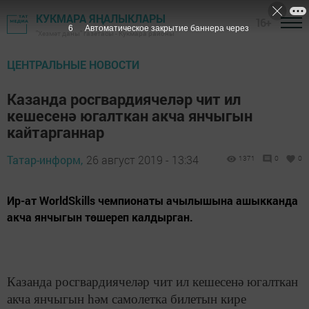
КУКМАРА ЯҢАЛЫКЛАРЫ
16+
5
Автоматическое закрытие баннера через
"Хезмәт даны" газетасы - Кукмара районы
ЦЕНТРАЛЬНЫЕ НОВОСТИ
Казанда росгвардиячеләр чит ил
кешесенә югалткан акча янчыгын
кайтарганнар
Татар-информ,
26 август 2019 - 13:34
1371
0
0
Ир-ат WorldSkills чемпионаты ачылышына ашыкканда
акча янчыгын төшереп калдырган.
Казанда росгвардиячеләр чит ил кешесенә югалткан
акча янчыгын һәм самолетка билетын кире