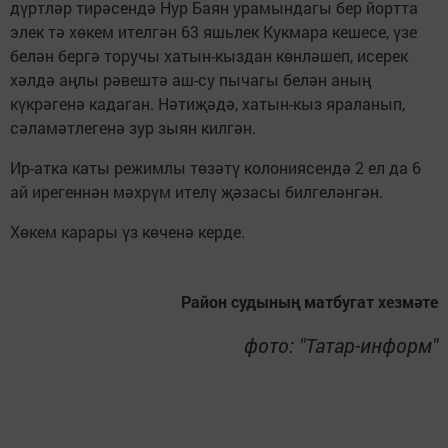
дүртләр тирәсендә Нур Баян урамындагы бер йортта
элек тә хөкем ителгән 63 яшьлек Кукмара кешесе, үзе
белән бергә торучы хатын-кыздан көнләшеп, исерек
хәлдә аңлы рәвештә аш-су пычагы белән аның
күкрәгенә кадаган. Нәтиҗәдә, хатын-кыз яраланып,
сәламәтлегенә зур зыян килгән.
Ир-атка каты режимлы төзәтү колониясендә 2 ел да 6
ай ирегеннән мәхрүм ителү җәзасы билгеләнгән.
Хөкем карары үз көченә керде.
Район судының матбугат хезмәте
фото: "Татар-информ"