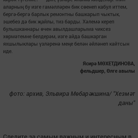
аларның бу изге гамәлләрен бик сөенеп кабул иттем,
бергә-бергә барлык ремонтны башкарып чыктык,
эшебез дә бик җайлы, тиз барды. Хәлемә кереп
булышканнары өчен авылдашларыма чиксез
хөрмәтемне белдерәм, изге айда башкарган
яхшылыклары үзләренә меңе белән әйләнеп кайтсын
иде.
Ясирә МӨХЕТДИНОВА,
фельдшер, Өлге авылы
фото: архив, Эльвира Мөбарәкшина/ "Хезмәт
даны"
Следите за самым важным и интересным в