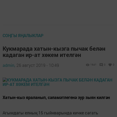
СОҢГЫ ЯҢАЛЫКЛАР
Кукмарада хатын-кызга пычак белән
кадаган ир-ат хөкем ителгән
admin,
26 август 2019 - 10:49
1641
0
0
Хатын-кыз яраланып, сәламәтлегенә зур зыян килгән
Агымдагы елның 15 гыйнварында кичке сәгать