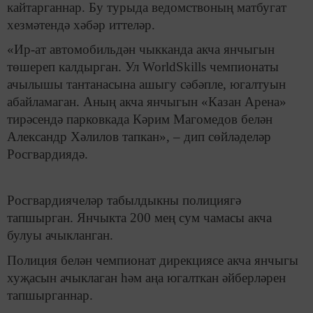
кайтарганнар. Бу турыда ведомствоның матбугат
хезмәтендә хәбәр иттеләр.
«Ир-ат автомобильдән чыкканда акча янчыгын
төшереп калдырган. Ул WorldSkills чемпионаты
ачылышы тантанасына ашыгу сәбәпле, югалтуын
абайламаган. Аның акча янчыгын «Казан Арена»
тирәсендә парковкада Кәрим Магомедов белән
Александр Хәлилов тапкан», – дип сөйләделәр
Росгвардиядә.
Росгвардиячеләр табылдыкны полициягә
тапшырган. Янчыкта 200 мең сум чамасы акча
булуы ачыкланган.
Полиция белән чемпионат дирекциясе акча янчыгы
хуҗасын ачыклаган һәм аңа югалткан әйберләрен
тапшырганнар.