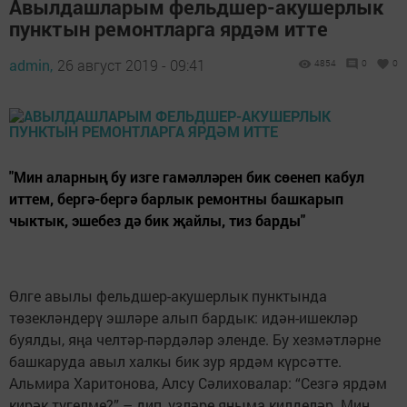
Авылдашларым фельдшер-акушерлык
пунктын ремонтларга ярдәм итте
admin,
26 август 2019 - 09:41
4854
0
0
"Мин аларның бу изге гамәлләрен бик сөенеп кабул
иттем, бергә-бергә барлык ремонтны башкарып
чыктык, эшебез дә бик җайлы, тиз барды"
Өлге авылы фельдшер-акушерлык пунктында
төзекләндерү эшләре алып бардык: идән-ишекләр
буялды, яңа челтәр-пәрдәләр эленде. Бу хезмәтләрне
башкаруда авыл халкы бик зур ярдәм күрсәтте.
Альмира Харитонова, Алсу Сәлиховалар: “Сезгә ярдәм
кирәк түгелме?” – дип, үзләре яныма килделәр. Мин