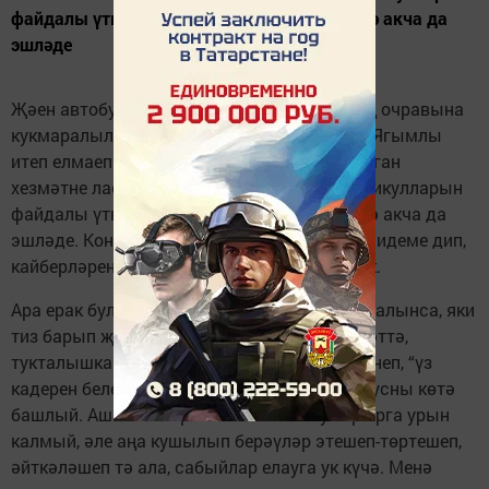
файдалы үткәреп, үзләре күпмедер күләмдә акча да
эшләде
Җәен автобуста яшүсмер кондукторларның очравына
кукмаралылар тиз арада ияләнеп тә бетте. Ягымлы
итеп елмаеп эндәшүче, ышанып тапшырылган
хезмәтне лаеклы башкаручы укучылар, каникулларын
файдалы үткәреп, үзләре күпмедер күләмдә акча да
эшләде. Кондуктор вазыйфасын үтәү авыр идеме дип,
кайберләренең фикере белән кызыксындык.
Ара ерак булса, яисә тиешле урынга соңга калынса, яки
тиз барып җитәргә кирәк икән, һәркем, әлбәттә,
тукталышка юнәлә дә әллә кайлардан күренеп, “үз
кадерен белеп кенә килүче” зур, ап-ак автобусны көтә
башлый. Ашыгып кереп тә кайвакыт утырырга урын
калмый, әле аңа кушылып берәүләр этешеп-төртешеп,
әйткәләшеп тә ала, сабыйлар елауга ук күчә. Менә