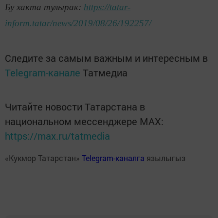
Бу хакта тулырак:
https://tatar-
inform.tatar/news/2019/08/26/192257/
Следите за самым важным и интересным в
Telegram-канале
Татмедиа
Читайте новости Татарстана в
национальном мессенджере MАХ:
https://max.ru/tatmedia
«Кукмор Татарстан»
Telegram-каналга
язылыгыз