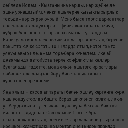
сөйләде Ислам. - Кызганычка каршы, һәр җәйне дә
эшкә урнашмыйм, чөнки яшьләрне кызыктырырлык
тәкъдимнәр сирәк очрый. Менә быел төрле вариантлар
арасыннан кондукторга – физик көч таләп итмичә,
күбрәк баш эшләтә торган хезмәткә тукталдым.
Каникулда көндәлек режимым үзгәргәнлектән, беренче
вакытта кичке сәгать 10-11ләрдә ятып, иртәнге 5тә
уянуы авыр иде, әмма тора-бара күнектем. Ике ай
дәвамында автобуста төрле конфликтлы хәлләр
булгалады, гадәттә, моңа өлкән яшьтәге ир затлары
сәбәпче: аларның юл йөрү билетын чыгарып
күрсәтәселәре килми.
Яңа алым – касса аппараты белән эшләү кергәнгә күрә,
яшь кондукторлар башта бераз шикләнеп калган, ләкин
ул бер дә кыен түгел икән, шуңа күрә без аңа бик тиз
ияләштек, диделәр. Озакламый 1 сентябрь
якынлашканлыктан, әлеге егетләр үзләренең тырышып
ирешкән хезмәт хакына мәктәп өчен кирәк-яраклар