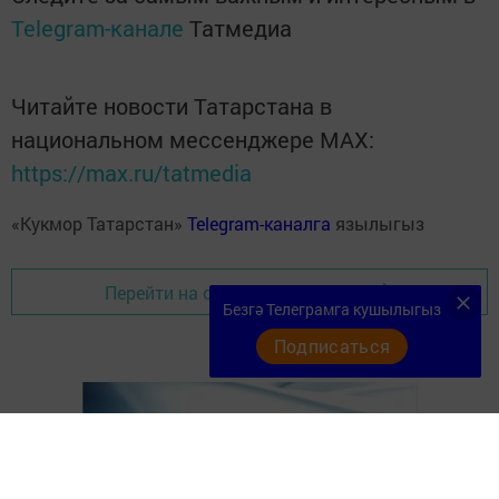
Telegram-канале
Татмедиа
Читайте новости Татарстана в
национальном мессенджере MАХ:
https://max.ru/tatmedia
«Кукмор Татарстан»
Telegram-каналга
язылыгыз
Перейти на страницу новости
Безгә Телеграмга кушылыгыз
Подписаться