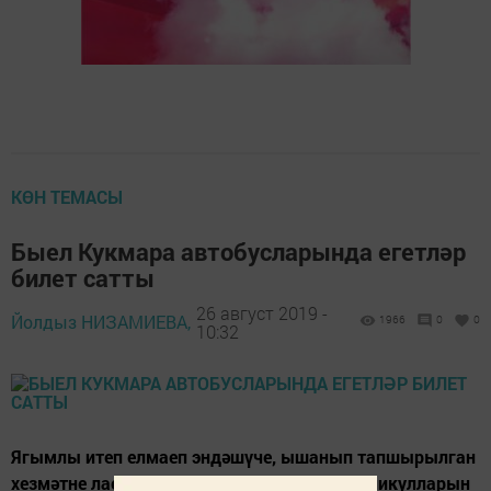
КӨН ТЕМАСЫ
Быел Кукмара автобусларында егетләр
билет сатты
26 август 2019 -
Йолдыз НИЗАМИЕВА,
1966
0
0
10:32
Ягымлы итеп елмаеп эндәшүче, ышанып тапшырылган
хезмәтне лаеклы башкаручы укучылар, каникулларын