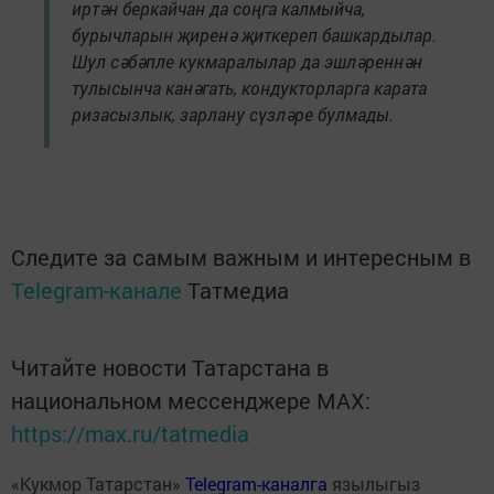
иртән беркайчан да соңга калмыйча,
бурычларын җиренә җиткереп башкардылар.
Шул сәбәпле кукмаралылар да эшләреннән
тулысынча канәгать, кондукторларга карата
ризасызлык, зарлану сүзләре булмады.
Следите за самым важным и интересным в
Telegram-канале
Татмедиа
Читайте новости Татарстана в
национальном мессенджере MАХ:
https://max.ru/tatmedia
«Кукмор Татарстан»
Telegram-каналга
язылыгыз