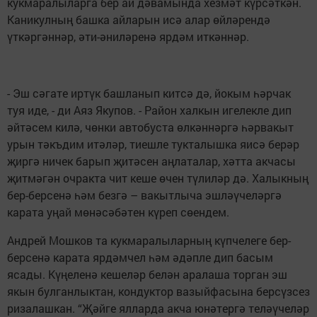
кукмаралыларга бер ай дәвамында хезмәт күрсәткән.
Каникулның башка айларын исә алар өйләрендә
үткәргәннәр, әти-әниләренә ярдәм иткәннәр.
- Эш сәгате иртүк башланып китсә дә, йокым һәрчак
туя иде, - ди Аяз Якупов. - Район халкын игелекле дип
әйтәсем килә, чөнки автобуста өлкәннәргә һәрвакыт
урын тәкъдим итәләр, тиешле тукталышка яисә берәр
җиргә ничек барып җитәсен аңлаталар, хәтта акчасы
җитмәгән очракта чит кеше өчен түлиләр дә. Халыкның
бер-берсенә һәм безгә – вакытлыча эшләүчеләргә
карата уңай мөнәсәбәтен күреп сөендем.
Андрей Мошков та кукмаралыларның күпчелеге бер-
берсенә карата ярдәмчел һәм әдәпле дип басым
ясады. Күңеленә кешеләр белән аралаша торган эш
якын булганлыктан, кондуктор вазыйфасына берсүзсез
ризалашкан. “Җәйге ялларда акча юнәтергә теләүчеләр