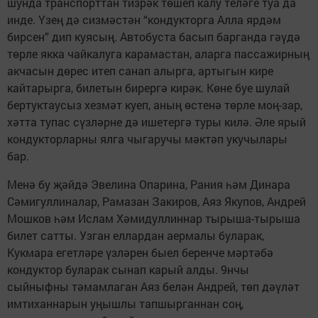
шунда транспорттан тизрәк төшеп калу теләге туа да
инде. Үзең дә сизмәстән “кондукторга Алла ярдәм
бирсен” дип куясың. Автобуста басып барганда гәүдә
төрле якка чайкалуга карамастан, аларга пассажирның
акчасын дөрес итеп санап алырга, артыгын кире
кайтарырга, билетын бирергә кирәк. Көне буе шулай
бертуктаусыз хезмәт куеп, аның өстенә төрле моң-зар,
хәтта тупас сүзләрне дә ишетергә туры килә. Әле ярый
кондукторларны ялга чыгаручы мәктәп укучылары
бар.
Менә бу җәйдә Эвелина Опарина, Рания һәм Динара
Сәмигуллиналар, Рамазан Закиров, Аяз Якупов, Андрей
Мошков һәм Ислам Хәмидуллиннар тырыша-тырыша
билет сатты. Узган еллардан аермалы буларак,
Кукмара егетләре үзләрен быел беренче мәртәбә
кондуктор буларак сынап карый алды. 9нчы
сыйныфны тәмамлаган Аяз белән Андрей, төп дәүләт
имтиханнарын уңышлы тапшырганнан соң,