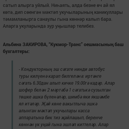
сатып алырга уйлый. Ниһаять, алда безне өч ай ял
көтә, дип сөенгән мәктәп укучыларының каникуллары
тәмамланырга санаулы гына көннәр калып бара.
Аларга укуларында зур уңышлар телибез.
Альбина ЗАКИРОВА, “Кукмор-Транс” оешмасының баш
бухгалтеры:
- Кондукторның эш сәгате нинди автобус
туры килүенә карап билгеләнә: иртәнге
сәгать 6.30дан алып кичке 19.00гә кадәр. Алар
шофер белән 2 мәртәбә 1 сәгатькә сузылган
төшке ашка бүленәләр, шимбә яки якшәмбе
ял итәләр. Җәй көне вакытлыча эшкә
алынган мәктәп укучылары касса
аппаратына бик тиз җайлашып, беренче
көннән үк уңай гына эшләп киттеләр. Алар