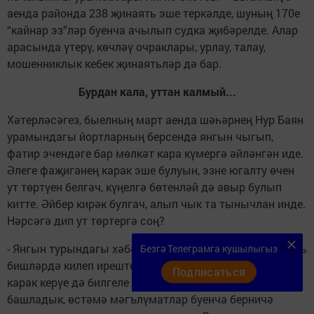
аенда районда 238 җинаять эше теркәлде, шуның 170е
“кайнар эз”ләр буенча ачылып судка җибәрелде. Алар
арасында үтерү, көчләү очраклары, урлау, талау,
мошенниклык кебек җинаятьләр дә бар.
Бурдан кала, уттан калмый...
Хәтерләсәгез, быелның март аенда шәһәрнең Нур Баян
урамындагы йортларның берсендә янгын чыгып,
фатир эчендәге бар мөлкәт кара күмергә әйләнгән иде.
Әлеге фаҗиганең карак эше булуын, эзне югалту өчен
ут төртүен белгәч, күңелгә бөтенләй дә авыр булып
китте. Әйбер кирәк булгач, алып чык та тынычлан инде.
Нәрсәгә дип ут төртергә соң?
- Янгын турындагы хәбәр дежур частька иртәнге сәгать
Безгә Телеграмга кушылыгыз
бишләрдә килеп иреште. Тикшерү барышында фатирга
Подписаться
карак керүе дә билгеле булды. Эзләү эшләрен
башладык, өстәмә мәгълүматлар буенча берничә