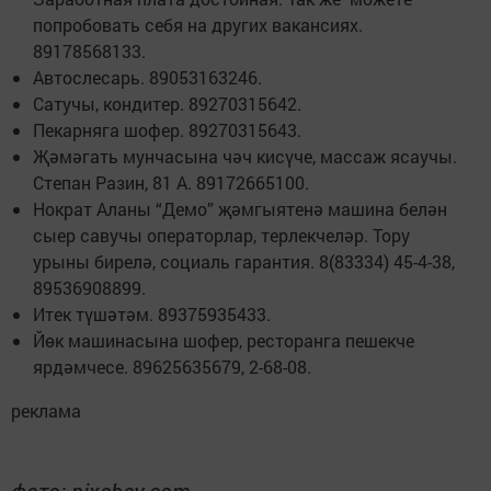
попробовать себя на других вакансиях.
89178568133.
Автослесарь. 89053163246.
Сатучы, кондитер. 89270315642.
Пекарняга шофер. 89270315643.
Җәмәгать мунчасына чәч кисүче, массаж ясаучы.
Степан Разин, 81 А. 89172665100.
Нократ Аланы “Демо” җәмгыятенә машина белән
сыер савучы операторлар, терлекчеләр. Тору
урыны бирелә, социаль гарантия. 8(83334) 45-4-38,
89536908899.
Итек түшәтәм. 89375935433.
Йөк машинасына шофер, ресторанга пешекче
ярдәмчесе. 89625635679, 2-68-08.
реклама