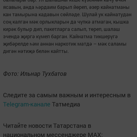
ясавын, анда һәрдаим барып йөреп, әзер кайнатманы
кан тамырына кадавын сөйләде. Шулай ук кайнатудан
соң калган мәк орлыкларын да чүпкә атмаган, кышка
кирәк булыр дип, пакетларга салып, төреп, шалаш
эчендә җиргә күмеп барган. Кайнатма тикшерүгә
җибәрелде һәм аннан наркотик матдә – мәк саламы
дигән нәтиҗә белән кайтты.
Фото: Ильнар Тухбатов
Следите за самым важным и интересным в
Telegram-канале
Татмедиа
Читайте новости Татарстана в
национальном мессенджере MАХ: