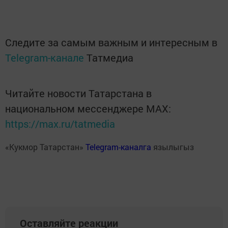
Следите за самым важным и интересным в
Telegram-канале
Татмедиа
Читайте новости Татарстана в
национальном мессенджере MАХ:
https://max.ru/tatmedia
«Кукмор Татарстан»
Telegram-каналга
язылыгыз
Оставляйте реакции