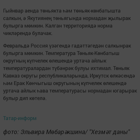
Гыйнвар аенда төньякта һәм төньяк-көнбатышта
салкын, ә Якутиянең төньягында нормадан җылырак
булырга мөмкин. Калган территориядә норма
чикләрендә булачак.
Февральдә Россия үзәгендә гадәттәгедән салкынрак
булырга мөмкин. Температура Төньяк-Көнбатыш
округның күпчелек өлешендә уртача айлык
температуралардан түбәнрәк булуы ихтимал. Төньяк
Кавказ округы республикаларында, Иркутск өлкәсендә
һәм Ерак Көнчыгыш округының күпчелек өлешендә
уртача айлык һава температурасы нормадан югарырак
булыр дип көтелә.
Татар-информ
фото: Эльвира Мөбарәкшина/ "Хезмәт даны"