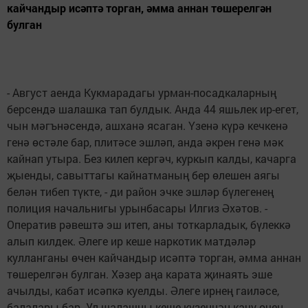
кайчандыр исәптә торган, әмма аннан төшерелгән
булган
- Август аенда Кукмарадагы урман-посадкаларның
берсендә шалашка тап булдык. Анда 44 яшьлек ир-егет,
чын мәгънәсендә, ашханә ясаган. Үзенә күрә кечкенә
генә өстәле бар, плитәсе эшләп, анда әкрен генә мәк
кайнап утыра. Без килеп кергәч, куркып калды, качарга
җыенды, савыттагы кайнатманың бер өлешен аягы
белән тибеп түкте, - ди район эчке эшләр бүлегенең
полиция начальнигы урынбасары Илгиз Әхәтов. -
Оператив рәвештә эш итеп, аны тоткарладык, бүлеккә
алып килдек. Әлеге ир кеше наркотик матдәләр
кулланганы өчен кайчандыр исәптә торган, әмма аннан
төшерелгән булган. Хәзер аңа карата җинаять эше
ачылды, кабат исәпкә куелды. Әлеге ирнең гаиләсе,
балалары бар. Ул шалашны кеше күзеннән качу өчен