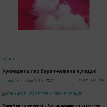
СПОРТ
Кукмаралылар беренчелекне яулады!
admin,
10 ноябрь 2019 - 20:27
2681
0
2
Яшел Үзәндә гер спорты буенча чемпионат үткәрелде