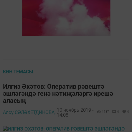
КӨН ТЕМАСЫ
Илгиз Әхәтов: Оператив рәвештә
эшләгәндә генә нәтиҗәләргә ирешә
аласың
10 ноябрь 2019 -
Алсу СӘЛӘХЕТДИНОВА,
1737
0
0
14:08