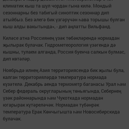
климатик кыш та шул чордан гына килә. Мондый
сезоннарны без табигый синоптик сезоннар дип
атыйбыз. Без әлегә бик үзгәрүчән һава торышы булган
кыш алды вакытында», - дип аңлатты Вильфанд.
Киләсе атна Россиянең үзәк төбәкләрендә нормадан
җылырак булачак. Гидрометеорология үзәгендә дә
кышны, тулаем алганда, Россия буенча салкын булмас,
дип көтәләр.
Ноябрьдә илнең Азия территориясендә бик җылы була,
калган территорияләрдә температура нормада
күзәтелә. Декабрь аенда термометр баганасы Урал һәм
Себер федераль округларының төньягында, Себернең
үзәк районнарында һәм Чукоткада нормадан
югарырак күтәреләчәк. Нормадан түбәнрәк
температура Ерак Көнчыгышта һәм Новосибирскида
булачак.