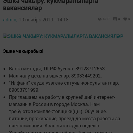
Эшкә чакыру: кукмаралыларга
вакансияләр
admin,
10 ноябрь 2019 - 14:18
1317
0
0
Эшкә чакырабыз!
Вахта методы, ТК РФ буенча. 89128712553.
Мал чалу цехына эшчеләр. 89033449202.
“Илфани” сәүдә үзәгенә сатучы-консультантлар.
89053751999.
Приглашаем на работу в крупнейший интернет-
магазин в России в городе Москва. Нам
требуются комплектовщики(цы). Обучение,
питание, проживание, проезд до места работы за
счет компании. Авансы каждую неделю.
Заработная плата достойная. Так же можете