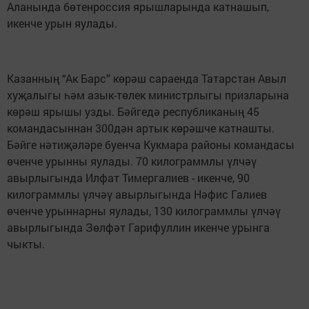
Аланында бөтенроссия ярышларында катнашып,
икенче урын яулады.
Казанның “Ак Барс” көрәш сараенда Татарстан Авыл
хуҗалыгы һәм азык-төлек министрлыгы призларына
көрәш ярышы узды. Бәйгедә республиканың 45
командасыннан 300дән артык көрәшче катнашты.
Бәйге нәтиҗәләре буенча Кукмара районы командасы
өченче урынны яулады. 70 килограммлы үлчәү
авырлыгында Илфат Тимергалиев - икенче, 90
килограммлы үлчәү авырлыгында Нәфис Галиев
өченче урыннарны яулады, 130 килограммлы үлчәү
авырлыгында Зөлфәт Гарифуллин икенче урынга
чыкты.