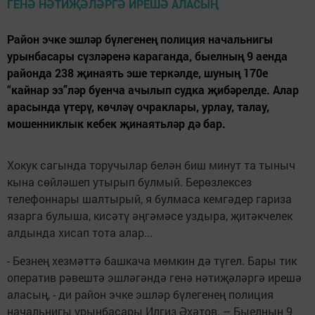
Район эчке эшләр бүлегенең полиция начальнигы
урынбасары сүзләренә караганда, быелның 9 аенда
районда 238 җинаять эше теркәлде, шуның 170е
“кайнар эз”ләр буенча ачылып судка җибәрелде. Алар
арасында үтерү, көчләү очраклары, урлау, талау,
мошенниклык кебек җинаятьләр дә бар.
Хокук сагында торучылар белән биш минут та тыныч
кына сөйләшеп утырып булмый. Берөзлексез
телефоннары шалтырый, я булмаса кемгәдер гариза
язарга булыша, кисәтү әңгәмәсе уздыра, җитәкчелек
алдында хисап тота алар...
- Безнең хезмәттә башкача мөмкин дә түгел. Бары тик
оператив рәвештә эшләгәндә генә нәтиҗәләргә ирешә
аласың, - ди район эчке эшләр бүлегенең полиция
начальнигы урынбасары Илгиз Әхәтов. – Быелның 9