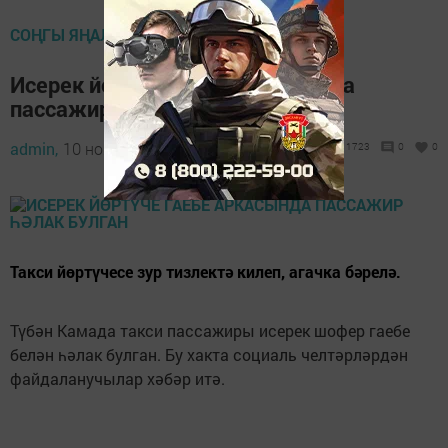
СОҢГЫ ЯҢАЛЫКЛАР
Исерек йөртүче гаебе аркасында
пассажир һәлак булган
admin,
10 ноябрь 2019 - 20:46
1723
0
0
Такси йөртүчесе зур тизлектә килеп, агачка бәрелә.
Түбән Камада такси пассажиры исерек шофер гаебе
белән һәлак булган. Бу хакта социаль челтәрләрдән
файдаланучылар хәбәр итә.