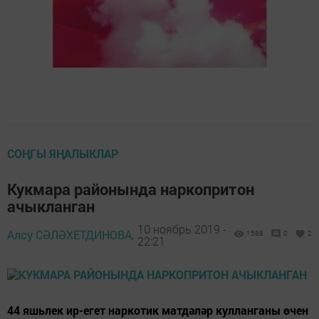
СОҢГЫ ЯҢАЛЫКЛАР
Кукмара районында наркопритон
ачыкланган
10 ноябрь 2019 -
Алсу СӘЛӘХЕТДИНОВА,
1588
0
2
22:21
44 яшьлек ир-егет наркотик матдәләр кулланганы өчен