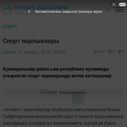
КУКМАРА ЯҢАЛЫКЛАРЫ
16+
3
Автоматическое закрытие баннера через
"Хезмәт даны" газетасы - Кукмара районы
СПОРТ
Спорт яңалыклары
admin,
11 ноябрь 2019 - 09:50
2327
0
0
Кукмаралылар район һәм республика күләмендә
үткәрелгән спорт чараларында актив катнашалар
«Атлант» яшүсмерләр клубында шөгыльләнүче Ясинә
Гайфетдинова киокусинкай каратэ буенча Краснокамск
шәһәрендә үткәрелгән беренчелектә, шулай ук Кама