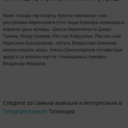
Яшел Үзәндә гер спорты буенча чемпионат һәм
республика беренчелеге үтте. Анда Кукмара командасы
беренче урын яулады. Шәхси беренчелектә Данис
Ганиев, Ленар Хаҗиев, Рөстәм Хәйруллин, Рөстәм һәм
Нурислам Бәшәровлар - алтын, Владислав Алексеев
көмеш медаль алды. Алмаз Шәмсетдинов эстафетада
җиңүгә үз өлешен кертте. Команданың тренеры -
Владимир Федоров.
Следите за самым важным и интересным в
Telegram-канале
Татмедиа