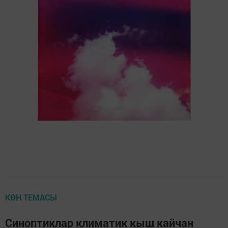
КӨН ТЕМАСЫ
Синоптиклар климатик кыш кайчан