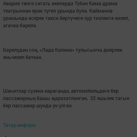
Авария төнге сәгать икеләрдә Түбән Кама драма
театрыннан ерак түгел урында була. Кайманов
урамында исерек такси йөртүчесе зур тизлектә килеп,
агачка бәрелә.
Бәрелүдән соң, «Лада Калина» тулысынча диярлек
яньчелеп беткән.
Шаһитлар сүзенә караганда, автомобильдәге бер
пассажирның башы җәрәхәтләнгән, 32 яшьлек тагын
бер пассажир шунда ук үлгән.
Татар-информ