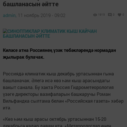
башланасын әйтте
admin,
11 ноябрь 2019 - 09:02
1915
0
0
Киләсе атна Россиянең үзәк төбәкләрендә нормадан
җылырак булачак.
Россиядә климатик кыш декабрь уртасыннан гына
башланачак. Әлегә исә көз һәм кыш арасындагы
вакыт санала. Бу хакта Россия Гидрометеорология
үзәге директоры вазифаларын башкаручы Роман
Вильфандка сылтама белән «Российская газета» хәбәр
итә.
«Көз һәм кыш арасы октябрь уртасыннан 15-20
декабрьгә кадәр дәвам итә. «Метеорологлар өчен