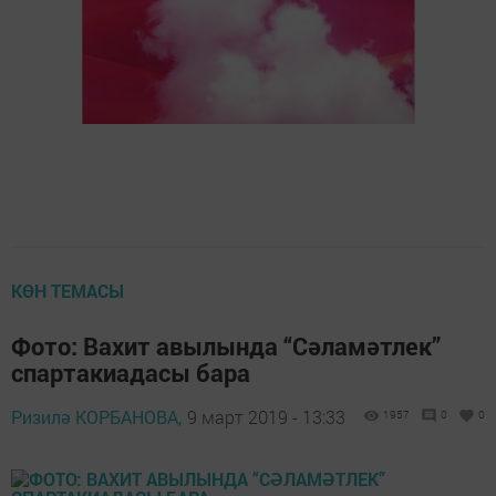
КӨН ТЕМАСЫ
Фото: Вахит авылында “Сәламәтлек”
спартакиадасы бара
Ризилә КОРБАНОВА,
9 март 2019 - 13:33
1957
0
0