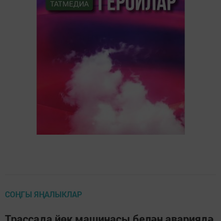
СОҢГЫ ЯҢАЛЫКЛАР
Трассада йөк машинасы белән авариядә