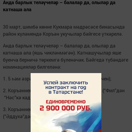
Анда барлык теләүчеләр – балалар да, олылар да
катнаша ала
30 март, шимбә көнне Кукмара мәдрәсәсе бинасында
район күләмендә Коръән укучылар бәйгесе үткәрелә.
Анда барлык теләүчеләр – балалар да, олылар да
катнаша ала (яшь чикләнмәгән). Катнашучылар яше
буенча берничә төркемгә бүленәчәк. Бәйгедә түбәндәге
номинацияләр билгеләнә:
1. 5 һәм әзрәк сүрәне яттан белү (балалар өчен);
2. Коръәннең ахыргы 10 сүрәсен яттан белү (“Фил”дән
“Нәс”кә кадәр);
3. Коръәннең ахыргы 20 сүрәсен яттан белү
(“Әддухә”дән “Нәс”кә кадәр);