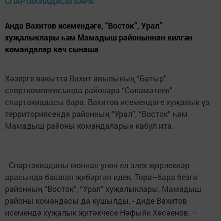
Анда Вахитов исемендәге, “Восток”, Урал”
хуҗалыклары һәм Мамадыш районыннан килгән
командалар көч сынаша
Хәзерге вакытта Вахит авылының “Батыр”
спорткомплексында районара “Сәламәтлек”
спартакиадасы бара. Вахитов исемендәге хуҗалык үз
территориясендә районның “Урал”, “Восток” һәм
Мамадыш районы командаларын кабул итә.
- Спартакиаданы моннан унөч ел элек җирлекләр
арасында башлап җибәргән идек. Тора–бара безгә
районның “Восток”, “Урал” хуҗалыклары, Мамадыш
районы командасы да кушылды, - диде Вахитов
исемендә хуҗалык җитәкчесе Нәфыйк Хөсәенов. –