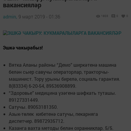
вакансияләр
admin,
9 март 2019 - 01:36
1803
0
0
Эшкә чакырабыз!
Вятка Аланы районы “Демо” ширкәтенә машина
белән сыер савучы операторлар, тракторчы-
машинист. Тору урыны бирелә, социаль гарантия.
8(83334) 6-20-54, 89536908899.
“Здоровье” медицина үзәгенә шәфкать туташы.
89127331449.
Сатучы. 89053181350.
Азык-төлек кибетенә сатучы, пекарняга
диспетчер. 89872935712.
Казанга вахта методы белән охранниклар. 5/5.