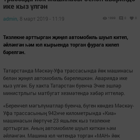
ике кыз үлгән
admin,
8 март 2019 - 11:19
1899
0
0
Тизлекне арттырган җиңел автомобиль шуып китеп,
әйләнгән һәм юл кырыенда торган фурага килеп
бәрелгән.
Татарстанда Мәскәү-Уфа трассасында йөк машинасы
белән җиңел автомобиль бәрелешкән. Авариядә ике
кыз үлгән. Бу хакта Татарстан буенча Эчке эшләр
министрлыгы матбугат хезмәтендә хәбәр иттеләр.
«Беренчел мәгълүматлар буенча, бүген көндез Мәскәү-
Уфа трассасының 942нче километрында «Киа»
машинасын йөртүче 23 яшьлек кыз тизлекне
арттырган. Аның автомобиле шуып киткән һәм
әйләнгән. Машина юл читендә торган «МАН» йөк