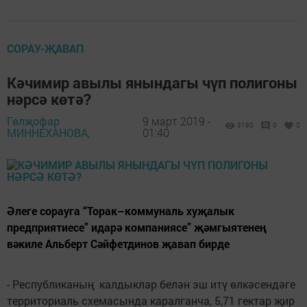
СОРАУ-ҖАВАП
Кәчимир авылы янындагы чүп полигоны
нәрсә көтә?
Гөлҗофар
9 март 2019 -
3190
0
0
МИННЕХАНОВА,
01:40
Әлеге сорауга “Торак–коммуналь хуҗалык
предприятиесе” идарә компаниясе” җәмгыятенең
вәкиле Альберт Сәйфетдинов җавап бирде
- Республиканың калдыклар белән эш итү өлкәсендәге
территориаль схемасында каралганча, 5,71 гектар җир