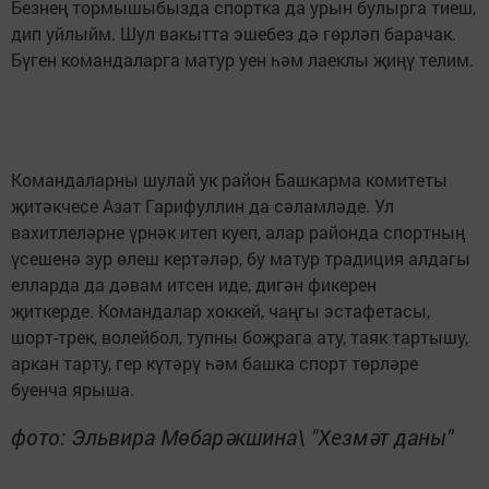
Безнең тормышыбызда спортка да урын булырга тиеш,
дип уйлыйм. Шул вакытта эшебез дә гөрләп барачак.
Бүген командаларга матур уен һәм лаеклы җиңү телим.
Командаларны шулай ук район Башкарма комитеты
җитәкчесе Азат Гарифуллин да сәламләде. Ул
вахитлеләрне үрнәк итеп куеп, алар районда спортның
үсешенә зур өлеш кертәләр, бу матур традиция алдагы
елларда да дәвам итсен иде, дигән фикерен
җиткерде. Командалар хоккей, чаңгы эстафетасы,
шорт-трек, волейбол, тупны боҗрага ату, таяк тартышу,
аркан тарту, гер күтәрү һәм башка спорт төрләре
буенча ярыша.
фото: Эльвира Мөбарәкшина\ "Хезмәт даны"