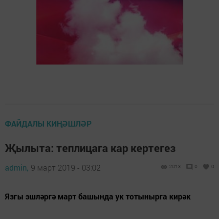
ФАЙДАЛЫ КИҢӘШЛӘР
Җылыта: теплицага кар кертегез
admin,
9 март 2019 - 03:02
2013
0
0
Язгы эшләргә март башында ук тотынырга кирәк