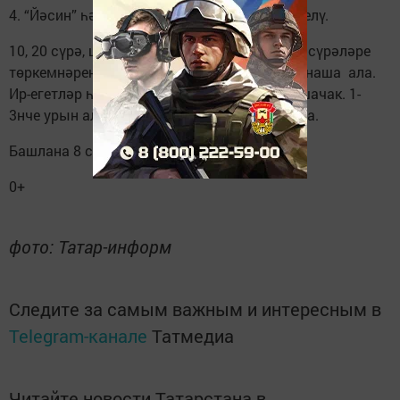
4. “Йәсин” һәм “Тәбәрак” сүрәләрен яттан белү.
10, 20 сүрә, шулай ук “Йәсин” һәм “Тәбәрак” сүрәләре
төркемнәрендә олылар да, балалар да катнаша ала.
Ир-егетләр һәм хатын-кызлар аерым ярышачак. 1-
3нче урын алучыларга бүләкләр тапшырыла.
Башлана 8 сәгать 30 минутта.
0+
фото: Татар-информ
Следите за самым важным и интересным в
Telegram-канале
Татмедиа
Читайте новости Татарстана в