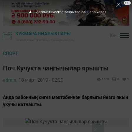
3
Автоматическое закрытие баннера через
КУКМАРА ЯҢАЛЫКЛАРЫ
16+
"Хезмәт даны" газетасы - Кукмара районы
СПОРТ
Поч.Кучукта чаңгычылар ярышты
admin,
10 март 2019 - 02:20
1800
0
1
Анда районның сигез мәктәбеннән барлыгы йөзгә якын
укучы катнашты.