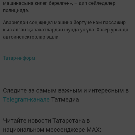
машинасына килеп бәрелгән», – дип сөйләделәр
полициядә.
Авариядән соң җиңел машина йөртүче һәм пассажир
кыз алган җәрәхәтләрдән шунда ук үлә. Хәзер урында
автоинспекторлар эшли.
Татар-информ
Следите за самым важным и интересным в
Telegram-канале
Татмедиа
Читайте новости Татарстана в
национальном мессенджере MАХ: