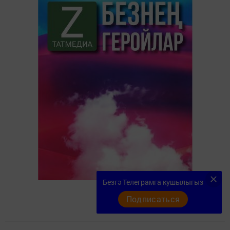
Безгә Телеграмга кушылыгыз
Подписаться