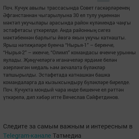
Поч. Кучук авылы трассасында Совет гаскәрләренең
Әфганстаннан чыгарылуына 30 ел тулу уңаеннан
мәктәп укучылары арасында район күләмендә чаңгы
эстафетасы үткәрелде. Анда районның сигез
мәктәбеннән барлыгы йөзгә якын укучы катнашты.
Ярыш нәтиҗәләре буенча “Нырья-1” – беренче,
“Нырья-2” – икенче, “Олимп” командасы өченче урынны
яулады. Җиңүчеләргә иганәчеләр ярдәме белән
әзерләнгән медаль һәм акчалата бүләкләр
тапшырылды. Эстафетада катнашкан башка
командаларга да кызыксындыру бүләкләре бирелде.
Поч. Кучукта мондый чара инде бишенче ел рәттән
үткәрелә, дип хәбәр итте Вячеслав Сәйфетдинов.
Следите за самым важным и интересным в
Telegram-канале
Татмедиа