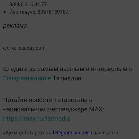
8(843) 216-44-77.
Йөк төяүче. 89376169167.
реклама
фото: pixabay.com
Следите за самым важным и интересным в
Telegram-канале
Татмедиа
Читайте новости Татарстана в
национальном мессенджере MАХ:
https://max.ru/tatmedia
«Кукмор Татарстан»
Telegram-каналга
язылыгыз