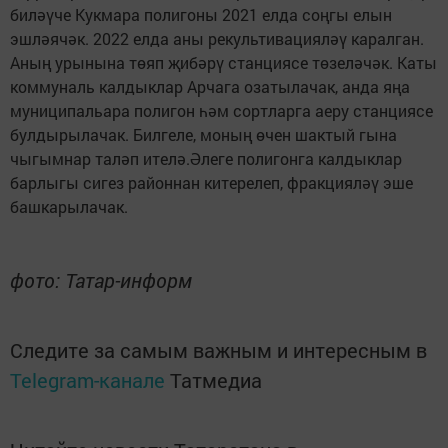
биләүче Кукмара полигоны 2021 елда соңгы елын
эшләячәк. 2022 елда аны рекультивацияләү каралган.
Аның урынына төяп җибәрү станциясе төзеләчәк. Каты
коммуналь калдыклар Арчага озатылачак, анда яңа
муниципальара полигон һәм сортларга аеру станциясе
булдырылачак. Билгеле, моның өчен шактый гына
чыгымнар таләп ителә.Әлеге полигонга калдыклар
барлыгы сигез районнан китерелеп, фракцияләү эше
башкарылачак.
фото: Татар-информ
Следите за самым важным и интересным в
Telegram-канале
Татмедиа