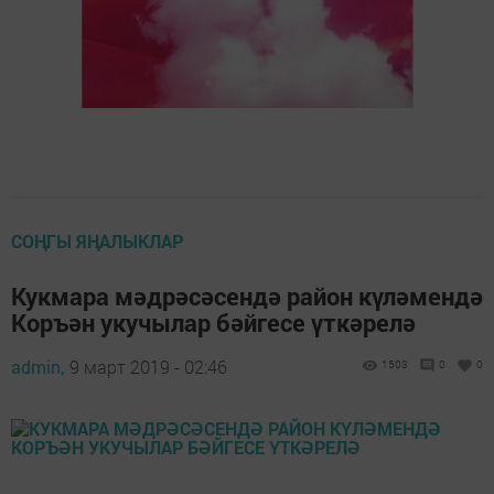
СОҢГЫ ЯҢАЛЫКЛАР
Кукмара мәдрәсәсендә район күләмендә
Коръән укучылар бәйгесе үткәрелә
admin,
9 март 2019 - 02:46
1503
0
0