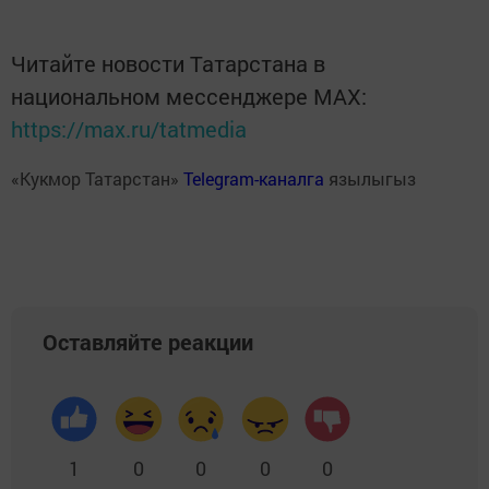
Читайте новости Татарстана в
национальном мессенджере MАХ:
https://max.ru/tatmedia
«Кукмор Татарстан»
Telegram-каналга
язылыгыз
Оставляйте реакции
1
0
0
0
0