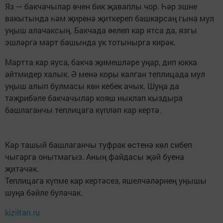
Яз — бакчачылар өчен бик җаваплы чор. Һәр эшне
вакытында һәм җиренә җиткереп башкарсаң гына мул
уңыш алачаксың. Бакчада өелеп кар ятса да, язгы
эшләргә март башында ук тотынырга кирәк.
Мартта кар яуса, бакча җимешләре уңар, дип юкка
әйтмидер халык. Ә менә коры калган теплицада мул
уңыш алып булмасы көн кебек ачык. Шуңа да
тәҗрибәле бакчачылар кояш ныклап кыздыра
башлаганчы теплицага күпләп кар кертә.
Кар ташый башлаганчы туфрак өстенә көл сибеп
чыгарга онытмагыз. Аның файдасы җәй буена
җитәчәк.
Теплицага күпме кар кертәсез, яшелчәләрнең уңышы
шуңа бәйле булачак.
kiziltan.ru