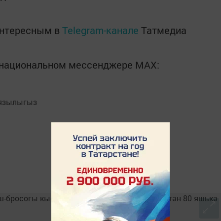
интересным в
Telegram-канале
Татмедиа
в национальном мессенджере MАХ:
язылыгыз