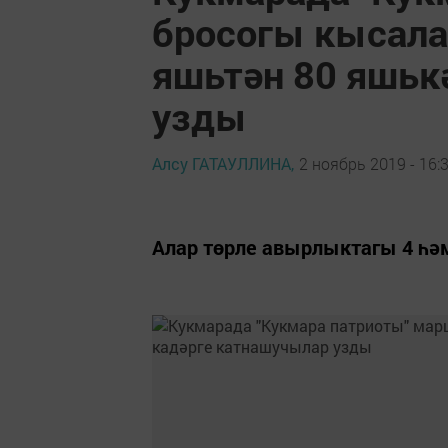
бросогы кысала
яшьтән 80 яшьк
узды
Алсу ГАТАУЛЛИНА,
2 ноябрь 2019 - 16:
Алар төрле авырлыктагы 4 һә