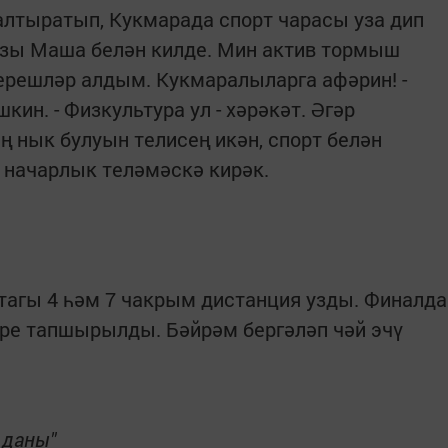
лтыратып, Кукмарада спорт чарасы уза дип
ызы Маша белән килде. Мин актив тормыш
черешләр алдым. Кукмаралыларга афәрин! -
ин. - Физкультура ул - хәрәкәт. Әгәр
 нык булуын телисең икән, спорт белән
 начарлык теләмәскә кирәк.
агы 4 һәм 7 чакрым дистанция узды. Финалда
әре тапшырылды. Бәйрәм бергәләп чәй эчү
 даны"