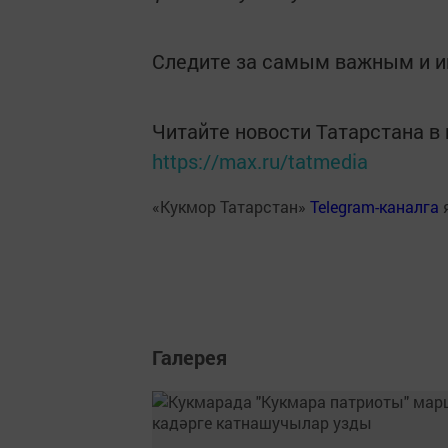
Следите за самым важным и 
Читайте новости Татарстана 
https://max.ru/tatmedia
«Кукмор Татарстан»
Telegram-каналга
Галерея