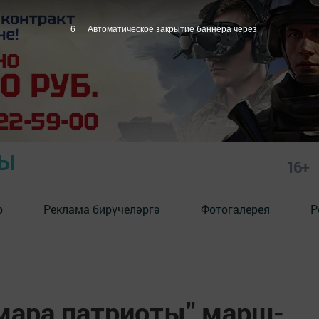
5
Автоматическое закрытие баннера через
РЫ
16+
р
Реклама бирүчеләргә
Фотогалерея
Р
мара патриоты" марш-