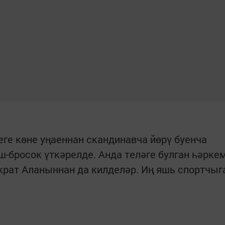
е көне уңаеннан скандинавча йөрү буенча
ш-бросок үткәрелде. Анда теләге булган һәрке
крат Аланыннан да килделәр. Иң яшь спортчыг