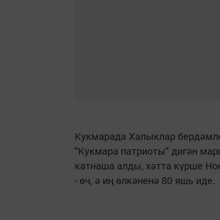
Кукмарада Халыклар бердәмлег
"Кукмара патриоты" дигән мар
катнаша алды, хәтта күрше Но
- өч, ә иң өлкәненә 80 яшь иде.