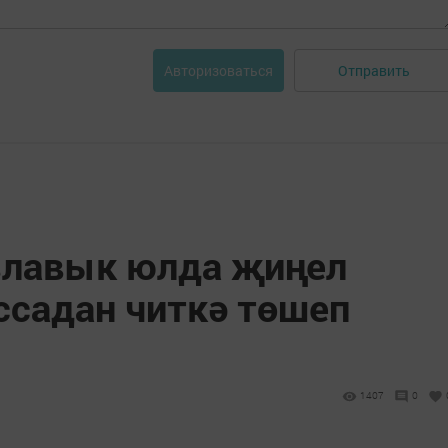
Отправить
Авторизоваться
злавык юлда җиңел
ссадан читкә төшеп
1407
0