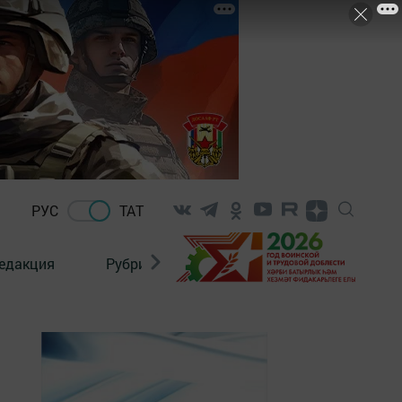
РУС
ТАТ
едакция
Рубрикалар