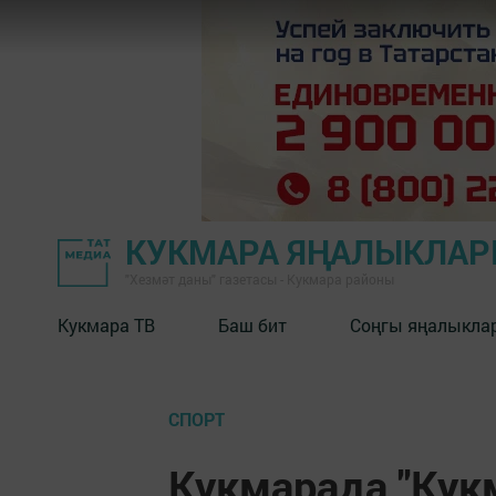
КУКМАРА ЯҢАЛЫКЛА
"Хезмәт даны" газетасы - Кукмара районы
Кукмара ТВ
Баш бит
Соңгы яңалыкла
СПОРТ
Кукмарада "Кук