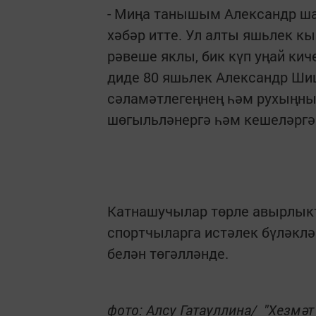
- Миңа танышым Александр ша
хәбәр итте. Ул алты яшьлек к
рәвеше яклы, бик күп уңай ки
диде 80 яшьлек Александр Шишк
сәламәтлегеңнең һәм рухыңның
шөгыльләнергә һәм кешеләргә
Катнашучылар төрле авырлыкт
спортчыларга истәлек бүләкл
белән төгәлләнде.
фото: Алсу Гатауллина/ "Хезмәт