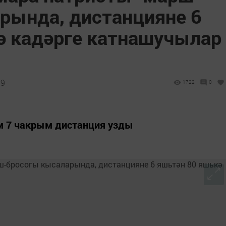
рында, дистанцияне 6
ә кадәрге катнашучылар
39
1722
0
м 7 чакрым дистанция узды