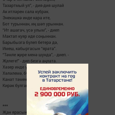
Тазартмый ул”, - дия-дия шулай
Ак итләрен сала күбрәк.
Энекәшкә инде кара ите,
Бот турыннан, иң шәп урыннан.
“Ит ашагач, үсә улым”, - диеп
Мактап куяр иде соңыннан.
Барыбызга бүлеп бетерә дә,
Имеш, кабыргасын “ярата”.
“Тәмле җире менә шунда”, - диеп. -
Җелеге!” - дип безгә аңлата.
Хәзер инде үзем бүлеп бирәм,
Хәләлемә, бүләм кызларга.
Канат тәмен белер өчен дә бит
Кирәк булган гомер узарга.
***
Җан ярасын йотып эчләремә,