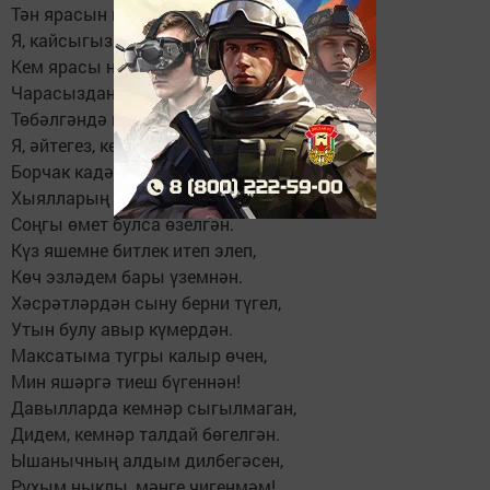
Тән ярасын каплап уч белән,
Я, кайсыгыз әйтә: кем йөрәге,
Кем ярасы назлап “чигелгән”?
Чарасыздан ерак офыкларга
Төбәлгәндә караш, йөз белән.
Я, әйтегез, кемнең хәсрәтләре
Борчак кадәр “чыпчык тезеннән”?
Хыялларың челпәрәмә килеп,
Соңгы өмет булса өзелгән.
Күз яшемне битлек итеп элеп,
Көч эзләдем бары үземнән.
Хәсрәтләрдән сыну берни түгел,
Утын булу авыр күмердән.
Максатыма тугры калыр өчен,
Мин яшәргә тиеш бүгеннән!
Давылларда кемнәр сыгылмаган,
Дидем, кемнәр талдай бөгелгән.
Ышанычның алдым дилбегәсен,
Рухым ныклы, мәңге чигенмәм!