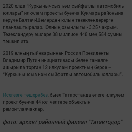
2020 елда “Куркынычсыз һәм сыйфатлы автомобиль
юллары” илкүләм проекты буенча Кукмара районына
керүче Балтач-Шәмәрдән юлын төзекләндерергә
планлаштыралар. Юлның озынлыгы - 3,25 чакрым.
Төзекләндерү эшләре 38 миллион 448 мең 554 сумны
тәшкил итә.
2019 елның гыйнварыннан Россия Президенты
Владимир Путин инициативасы белән гамәлгә
ашырыла торган 12 илкүләм проектның берсе –
“Куркынычсыз һәм сыйфатлы автомобиль юллары”.
Исегезгә төшерәбез
, быел Татарстанда әлеге илкүләм
проект буенча 44 юл челтәре объектын
ремонтлаячаклар.
фото: архив/ районный филиал "Татавтодор"