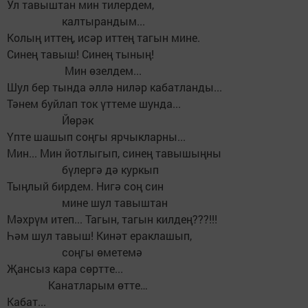
Ул тавыштан мин тилердем,
калтырандым...
Колың иттең, исәр иттең тагын мине.
Синең тавыш! Синең тының!
Мин өзелдем...
Шул бер тында әллә ниләр кабатланды...
Тәнем буйлап ток үттеме шунда...
Йөрәк
Үпте шашып соңгы ярчыкларны...
Мин... Мин йотлыгып, синең тавышыңны
бүлергә дә куркып
Тыңлый бирдем. Нигә соң син
мине шул тавыштан
Мәхрүм итеп... Тагын, тагын килдең???!!!
Һәм шул тавыш! Кинәт ераклашып,
соңгы өметемә
Җансыз кара сөртте...
Канатларым өтте…
Кабат...