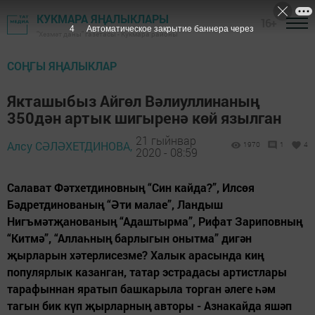
КУКМАРА ЯҢАЛЫКЛАРЫ
16+
3
Автоматическое закрытие баннера через
"Хезмәт даны" газетасы - Кукмара районы
СОҢГЫ ЯҢАЛЫКЛАР
Якташыбыз Айгөл Вәлиуллинаның
350дән артык шигыренә көй язылган
21 гыйнвар
Алсу СӘЛӘХЕТДИНОВА,
1970
1
4
2020 - 08:59
Салават Фәтхетдиновның “Син кайда?”, Илсөя
Бәдретдинованың “Әти малае”, Ландыш
Нигъмәтҗанованың “Адаштырма”, Рифат Зариповның
“Китмә”, “Аллаһның барлыгын онытма” дигән
җырларын хәтерлисезме? Халык арасында киң
популярлык казанган, татар эстрадасы артистлары
тарафыннан яратып башкарыла торган әлеге һәм
тагын бик күп җырларның авторы - Азнакайда яшәп