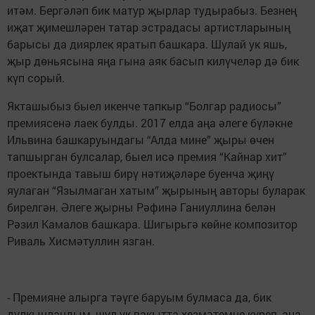
итәм. Бергәләп бик матур җырлар тудырабыз. Безнең
иҗат җимешләрен татар эстрадасы артистларының
барысы да диярлек яратып башкара. Шулай ук яшь,
җыр дөньясына яңа гына аяк басып килүчеләр дә бик
күп сорый.
Якташыбыз быел икенче тапкыр “Болгар радиосы”
премиясенә лаек булды. 2017 елда аңа әлеге бүләкне
Ильвина башкаруындагы “Алда мине” җыры өчен
тапшырган булсалар, быел исә премия “Кайнар хит”
проектында тавыш бирү нәтиҗәләре буенча җиңү
яулаган “Язылмаган хатым” җырының авторы буларак
бирелгән. Әлеге җырны Рәфинә Ганиуллина белән
Рәзил Камалов башкара. Шигырьгә көйне композитор
Риваль Хисмәтуллин язган.
- Премияне алырга тәүге баруым булмаса да, бик
дулкынландым, шул ук вакытта хезмәтемне күреп, аңа