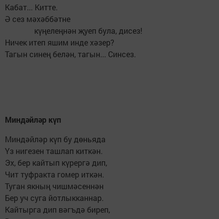
Кабат... Китте.
Ә сез мәхәббәтне
күңелеңнән җуеп була, дисез!
Ничек итеп яшим инде хәзер?
Тагын синең белән, тагын... Синсез.
Миндәйләр күп
Миндәйләр күп бу дөньяда
Үз нигезен ташлап киткән.
Эх, бер кайтып күрергә дип,
Чит туфракта гомер иткән.
Туган якның чишмәсеннән
Бер уч суга йотлыкканнар.
Кайтырга дип вәгъдә биреп,