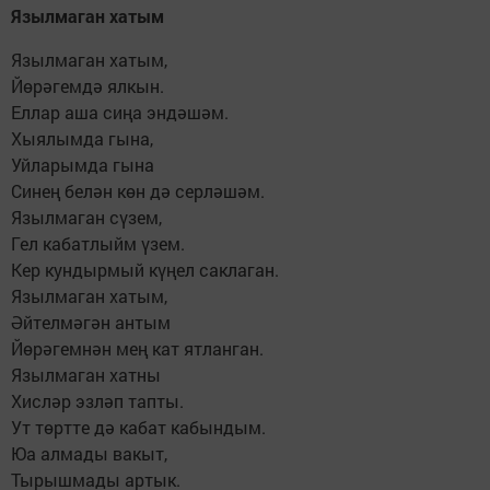
Язылмаган хатым
Язылмаган хатым,
Йөрәгемдә ялкын.
Еллар аша сиңа эндәшәм.
Хыялымда гына,
Уйларымда гына
Синең белән көн дә серләшәм.
Язылмаган сүзем,
Гел кабатлыйм үзем.
Кер кундырмый күңел саклаган.
Язылмаган хатым,
Әйтелмәгән антым
Йөрәгемнән мең кат ятланган.
Язылмаган хатны
Хисләр эзләп тапты.
Ут төртте дә кабат кабындым.
Юа алмады вакыт,
Тырышмады артык.