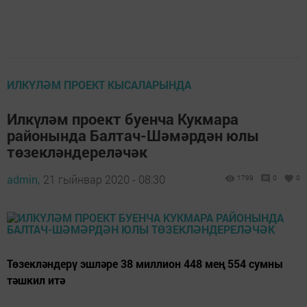
ИЛКҮЛӘМ ПРОЕКТ КЫСАЛАРЫНДА
Илкүләм проект буенча Кукмара
районында Балтач-Шәмәрдән юлы
төзекләндереләчәк
admin,
21 гыйнвар 2020 - 08:30
1799
0
0
Төзекләндерү эшләре 38 миллион 448 мең 554 сумны
тәшкил итә