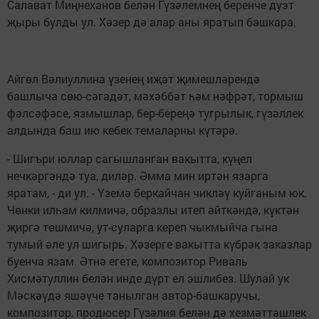
Салават Миңнеханов белән Гүзәлемнең беренче дуэт
җыры булды ул. Хәзер дә алар аны яратып башкара.
Айгөл Вәлиуллина үзенең иҗат җимешләрендә
башлыча сөю-сәгадәт, мәхәббәт һәм нәфрәт, тормыш
фәлсәфәсе, язмышлар, бер-береңә тугрылык, гүзәллек
алдында баш ию кебек темаларны күтәрә.
- Шигъри юллар сагышланган вакытта, күңел
нечкәргәндә туа, диләр. Әмма мин иртән язарга
яратам, - ди ул. - Үземә беркайчан чикләү куйганым юк.
Чөнки илһам килмичә, образлы итеп әйткәндә, күктән
җиргә төшмичә, ут-суларга кереп чыкмыйча гына
тумый әле ул шигырь. Хәзерге вакытта күбрәк заказлар
буенча язам. Әтнә егете, композитор Риваль
Хисмәтуллин белән инде дүрт ел эшлибез. Шулай ук
Мәскәүдә яшәүче танылган автор-башкаручы,
композитор, продюсер Гүзәлия белән дә хезмәттәшлек