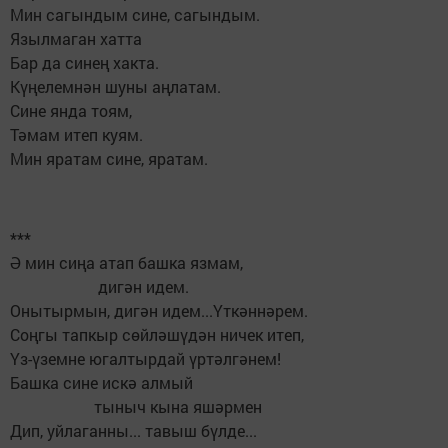
Мин сагындым сине, сагындым.
Язылмаган хатта
Бар да синең хакта.
Күңелемнән шуны аңлатам.
Сине янда тоям,
Тәмам итеп куям.
Мин яратам сине, яратам.
***
Ә мин сиңа атап башка язмам,
дигән идем.
Онытырмын, дигән идем...Үткәннәрем.
Соңгы тапкыр сөйләшүдән ничек итеп,
Үз-үземне югалтырдай үртәлгәнем!
Башка сине искә алмый
тыныч кына яшәрмен
Дип, уйлаганны... тавыш бүлде...