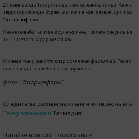
21 гыйнварда Татарстанда һәм, аерым алганда, Казан
территориясендә буран һәм көчле җил көтелә, дип яза
"Татар-информ"
.
Көньяк-көнбатыштан исүче җилнең тизлеге секундына
15-17 метрга кадәр көчәячәк.
Моннан тыш, синоптиклар бозлавык фаразлый. Төбәк
юлларында көчле бозлавык булачак.
фото: "Татар-информ"
Следите за самым важным и интересным в
Telegram-канале
Татмедиа
Читайте новости Татарстана в