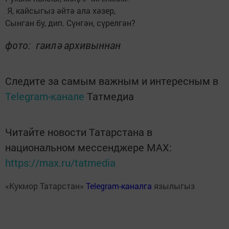
Я, кайсыгыз әйтә ала хәзер,
Сынган бу, дип. Сүнгән, сүрелгән?
фото: гаилә архивыннан
Следите за самым важным и интересным в
Telegram-канале
Татмедиа
Читайте новости Татарстана в
национальном мессенджере MАХ:
https://max.ru/tatmedia
«Кукмор Татарстан»
Telegram-каналга
язылыгыз