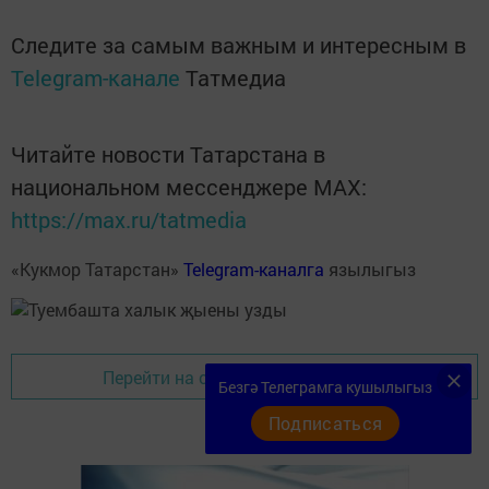
Следите за самым важным и интересным в
Telegram-канале
Татмедиа
Читайте новости Татарстана в
национальном мессенджере MАХ:
https://max.ru/tatmedia
«Кукмор Татарстан»
Telegram-каналга
язылыгыз
Перейти на страницу новости
Безгә Телеграмга кушылыгыз
Подписаться