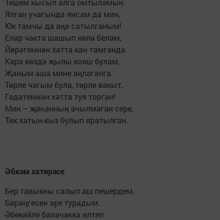
Тешем кысып алга омтыламын.
Ялган учагында янсам да мин,
Юк тамчы да аңа сатылганым!
Елар чакта шашып көлә беләм,
Йөрәгемнән хәтта кан тамганда.
Кара көздә җылы кояш булам,
Җаным аша мине аңлаганга.
Төрле чагым була, төрле вакыт,
Гадәтемнән хәтта туя торган!
Мин – җиһанның ачылмаган сере,
Тик хатын-кыз булып яратылган.
Әбкәм хатирәсе
Бер тавыкны салып аш пешердем,
Бәрәңгесен эре турадым.
Әбекәйле балачакка илтеп