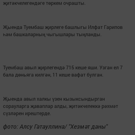
җитәкчелегендәге төркем очрашты.
Җыенда Туембаш җирлеге башлыгы Илфат Гарипов
һәм башкаларның чыгышлары тыңланды.
Туембаш авыл җирлегендә 715 кеше яши. Узган ел 7
бала дөньяга килгән, 11 кеше вафат булган.
Җыенда авыл халкы үзен кызыксындырган
сорауларга җаваплар алды, җитәкчелеккә рәхмәт
сүзләрен ирештерде.
фото: Алсу Гатауллина/ "Хезмәт даны"