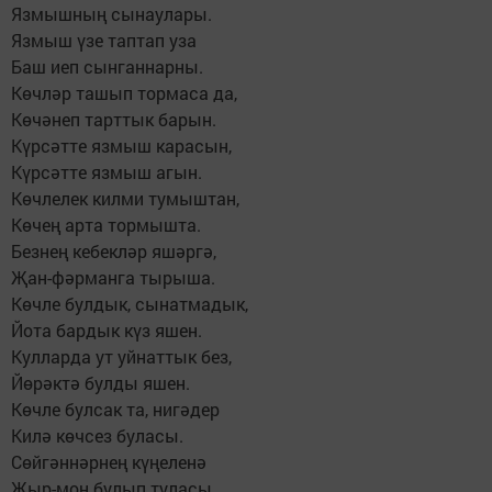
Язмышның сынаулары.
Язмыш үзе таптап уза
Баш иеп сынганнарны.
Көчләр ташып тормаса да,
Көчәнеп тарттык барын.
Күрсәтте язмыш карасын,
Күрсәтте язмыш агын.
Көчлелек килми тумыштан,
Көчең арта тормышта.
Безнең кебекләр яшәргә,
Җан-фәрманга тырыша.
Көчле булдык, сынатмадык,
Йота бардык күз яшен.
Кулларда ут уйнаттык без,
Йөрәктә булды яшен.
Көчле булсак та, нигәдер
Килә көчсез буласы.
Сөйгәннәрнең күңеленә
Җыр-моң булып туласы.