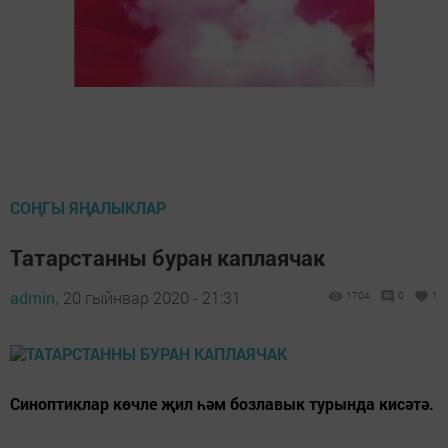
СОҢГЫ ЯҢАЛЫКЛАР
Татарстанны буран каплаячак
admin,
20 гыйнвар 2020 - 21:31
1704
0
1
Синоптиклар көчле җил һәм бозлавык турында кисәтә.