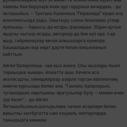
лаеклы бәя бирүләре өчен зур горурлык кичердем, - ди
якташыбыз. – Тантана Казанның “Пирамида” күңел ачу
комплексында узды. Оештыру, сәхнә бизәлеше, утлар
куелышы – барысы да югары дәрәҗәдә. 30дан артык
җырчы чыгыш ясады, авторлар да бик күп иде. Һәр
җыр, тәбрикләүләр көчле алкышларга күмелде.
Башкаладан яңа иҗат дәрте белән ялкынланып
кайттым.
Айгөл Вәлиуллина - ике кыз әнисе. Олы кызлары быел
тормышка чыккан, Әлмәттә яши. Кечесе исә
икътисадчы, менеджерлар әзерли торган көллиятнең
икенче курсында белем ала. “Гаиләм, балаларым,
туганнарым, иҗатымны яратучылар булу – минем өчен
зур бәхет”, - ди Айгөл.
Якташыбызның шигырьләре, чәчмә әсәрләре белән
вакытлы матбугатта һәм социаль челтәрләрдә
танышырга мөмкин.