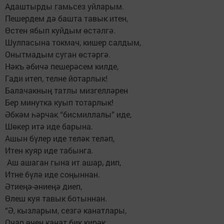
Адаштырды гамьсез уйларым.
Пешердем дә башта тавык итен,
Өстен ябып куйдым өстәлгә.
Шулпасына токмач, кишер салдым,
Онытмадым суган өстәргә.
Нәкъ әбичә пешерәсем килде,
Гади итеп, телне йотарлык!
Балачакның татлы мизгелләрен
Бер минутка куып тотарлык!
Әбкәм һәрчак “бисмиллалы” иде,
Шөкер итә иде барына.
Ашын бүлер иде теләк теләп,
Итен куяр иде табынга.
Аш ашаган гына ит ашар, дип,
Итне бүлә иде соңыннан.
Әтиеңә-әниеңә диеп,
Өлеш куя тавык ботыннан.
“Ә, кызларым, сезгә канатлары,
Очар өчен канат бик кирәк,