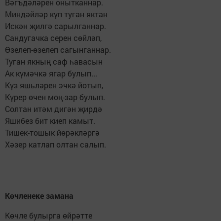
Вәгъдәләрен онытканнар.
Миндәйләр күп туган яктан
Искән җилгә сарылганнар.
Сандугачка серен сөйләп,
Өзелеп-өзелеп сагынганнар.
Туган якның саф һавасын
Ак күмәчкә ягар булып...
Күз яшьләрен эчкә йотып,
Күрер өчен моң-зар булып.
Солтан итәм дигән җирдә
Яшибез бит киеп камыт.
Тишек-тошык йөрәкләргә
Хәзер катлап олтан салып.
Көчленеке замана
Көчле булырга өйрәтте