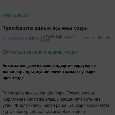
КӨН ТЕМАСЫ
Туембашта халык җыены узды
20 гыйнвар 2020 -
Алсу ГАТАУЛЛИНА,
1732
0
0
18:39
Авыл халкы үзен кызыксындырган сорауларга
җаваплар алды, җитәкчелеккә рәхмәт сүзләрен
ирештерде
Районда халык җыеннары бара. Туембаш авыл
җирлегендә хисап җыелышы мәдәният йортында
узды. Җирлек халкы белән район Башкарма комитеты
җитәкчесе урынбасары Айгөл Әхмәтшина