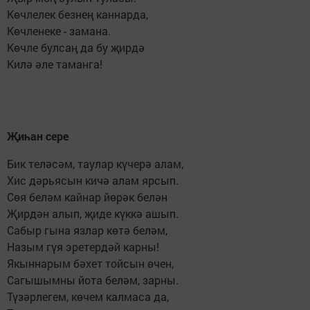
Көчлелек безнең каннарда,
Көчленеке - замана.
Көчле булсаң да бу җирдә
Килә әле таманга!
Җиһан сере
Бик теләсәм, таулар күчерә алам,
Хис дәрьясын кичә алам ярсып.
Сөя беләм кайнар йөрәк белән
Җирдән алып, җиде күккә ашып.
Сабыр гына язлар көтә беләм,
Назым гүя эретердәй карны!
Якыннарым бәхет тойсын өчен,
Сагышымны йота беләм, зарны.
Түзәрлегем, көчем калмаса да,