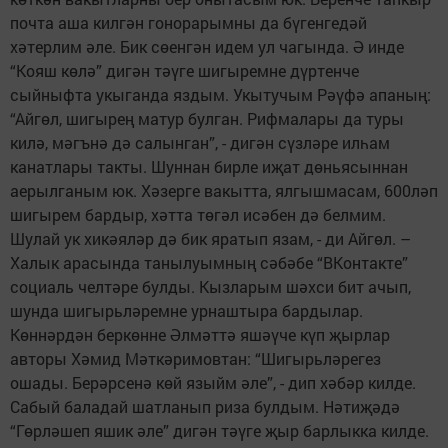
почта аша килгән гонорарымны да бүгенгедәй
хәтерлим әле. Бик сөенгән идем ул чагында. Ә инде
“Кояш көлә” дигән тәүге шигыремне дүртенче
сыйныфта укыганда яздым. Укытучым Рәүфә апаның:
“Айгөл, шигырең матур булган. Рифмалары да туры
килә, мәгънә дә салынган”, - дигән сүзләре илһам
канатлары такты. Шуннан бирле иҗат дөньясыннан
аерылганым юк. Хәзерге вакытта, ялгышмасам, 600ләп
шигырем бардыр, хәтта төгәл исәбен дә белмим.
Шулай ук хикәяләр дә бик яратып язам, - ди Айгөл. –
Халык арасында танылуымның сәбәбе “ВКонтакте”
социаль челтәре булды. Кызларым шәхси бит ачып,
шунда шигырьләремне урнаштыра бардылар.
Көннәрдән беркөнне Әлмәттә яшәүче күп җырлар
авторы Хәмид Мәткәримовтан: “Шигырьләрегез
ошады. Берәрсенә көй языйм әле”, - дип хәбәр килде.
Сабый баладай шатланып риза булдым. Нәтиҗәдә
“Гөрләшеп яшик әле” дигән тәүге җыр барлыкка килде.