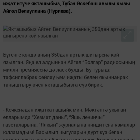
иҗат итүче якташыбыз, Түбән Өскебаш авылы кызы
Айгөл Вәлиуллина (Нуриева).
Бүгенге көндә аның 350дән артык шигыренә көй
язылган. Яңа ел алдыннан Айгөл “Болгар” радиосының
милли премиясенә дә лаек булды. Бу турыда
тәфсилләбрәк сөйләү һәм иҗаты белән якыннанрак
таныштыру өчен якташыбызга сүз бирик.
- Кечкенәдән иҗатка гашыйк мин. Мәктәптә укыган
елларымда “Хезмәт даны”, “Яшь ленинчы”
газеталарына, “Ялкын” журналына нинди генә язмалар
юлламадым! Басылып чыгуларын дүрт күз белән
көткән вакытларны бер онытасым юк. Беренче тапкыр