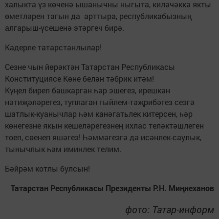
халыкта үз көченә ышанычны ныгыта, киләчәккә якты
өметләрен тагын да арттыра, республикабызның
алгарыш-үсешенә этәргеч бирә.
Кадерле татарстанлылар!
Сезне чын йөрәктән Татарстан Республикасы
Конституциясе Көне белән тәбрик итәм!
Күңел биреп башкарган һәр эшегез, ирешкән
нәтиҗәләрегез, туплаган гыйлем-тәҗрибәгез сезгә
шатлык-куанычлар һәм канәгатьлек китерсен, һәр
көнегезне якын кешеләрегезнең ихлас теләктәшлеген
тоеп, сөенеп яшәгез! Һәммәгезгә дә исәнлек-саулык,
тынычлык һәм иминлек телим.
Бәйрәм котлы булсын!
Татарстан Республикасы Президенты Р.Н. Миңнеханов
фото: Татар-информ