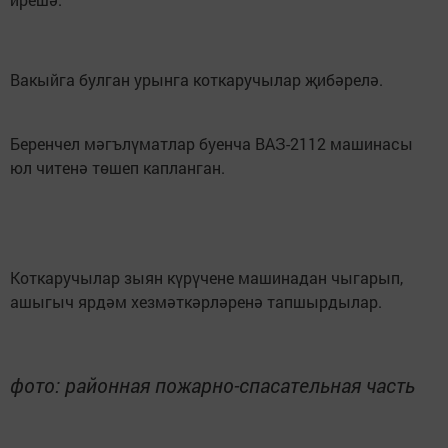
Вакыйга булган урынга коткаручылар җибәрелә.
Беренчел мәгълүматлар буенча ВАЗ-2112 машинасы
юл читенә төшеп капланган.
Коткаручылар зыян күрүчене машинадан чыгарып,
ашыгыч ярдәм хезмәткәрләренә тапшырдылар.
фото: районная пожарно-спасательная часть