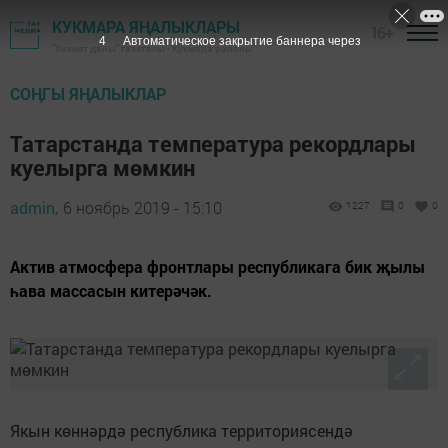
КУКМАРА ЯҢАЛЫКЛАРЫ
16+
3
Автоматическое закрытие баннера через
"Хезмәт даны" газетасы - Кукмара районы
СОҢГЫ ЯҢАЛЫКЛАР
Татарстанда температура рекордлары
куелырга мөмкин
admin,
6 ноябрь 2019 - 15:10
1227
0
0
Актив атмосфера фронтлары республикага бик җылы
һава массасын китерәчәк.
Якын көннәрдә республика территориясендә