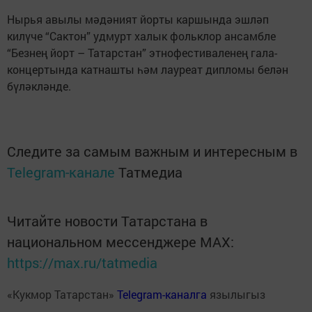
Нырья авылы мәдәният йорты каршында эшләп
килүче “Сактон” удмурт халык фольклор ансамбле
“Безнең йорт – Татарстан” этнофестиваленең гала-
концертында катнашты һәм лауреат дипломы белән
бүләкләнде.
Следите за самым важным и интересным в
Telegram-канале
Татмедиа
Читайте новости Татарстана в
национальном мессенджере MАХ:
https://max.ru/tatmedia
«Кукмор Татарстан»
Telegram-каналга
язылыгыз