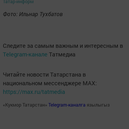
Татар-информ
Фото: Ильнар Тухбатов
Следите за самым важным и интересным в
Telegram-канале
Татмедиа
Читайте новости Татарстана в
национальном мессенджере MАХ:
https://max.ru/tatmedia
«Кукмор Татарстан»
Telegram-каналга
язылыгыз