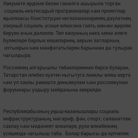
Хөкүмәте ярдәме белән гамәлгә ашырыла торган
социаль-икътисадый программалар һәм проектлар
җыелмасы Конституция нигезләмәләренең дәүләтнең
хокукый социаль үсеше өлкәсенә гаять мөһим җирлек
бирүен ачык дәлилли. Төп канунның нәкъ менә әлеге
бүлекләре барлык кешеләрнең, аерым затларның
ихтыярын һәм мәнфәгатьләрен барыннан да тулырак
чагылдыра.
Россиянең алгарышлы төбәкләреннән берсе буларак,
Татарстан илебез куәтен ныгытуга лаеклы өлеш кертә
һәм ул хаклы рәвештә дөньякүләм һәм россиякүләм
форумнары уздыру мәйданына әверелде.
Республикабызның уңыш-казанышлары социаль
инфраструктураның, мәгариф, фән, спорт, сәламәтлек
саклау һәм мәдәният өлкәләре, рухи өлкәбезнең
үсешендә чагылыш таба. Болар барысы да күпчелек