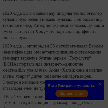
2020 елда халык санын алу цифрлы технологияләр
кулланылуы белән уникаль булачак. Төп басым яңа
технологияләр, Интернет-җанисәпкә ясала. Бу хакта
бүген Татарстан Хөкүмәте йортында брифингта
билгеле булды.
2020 елда 1 октябрьдән 25 октябрьгә кадәр Бердәм
идентификация һәм аутентификация системасында
стандарт теркәлүе булган һәркем “Госуслуги”
(ЕСИА) порталында интернет-җанисәпне
мөстәкыйль уза алачак. Анда “Халык санын исәпкә
алуны узарга” дигән хезмәтне сайларга кирәк.
Электрон кәгазьне үзең өчен генә түгел, гаилә
Безгә Телеграмга кушылыгыз
әгъзалары өчен дә тутырып була.
Подписаться
Шулай ук, кеше җанисәпне дәүләт һәм муниципаль
хезмәтләр күп функцияле үзәкләрендә дә үтә ала.