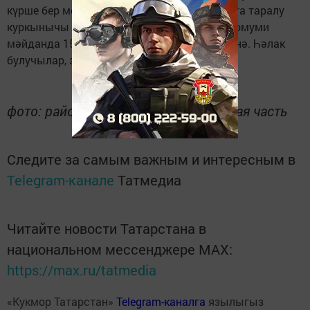
күрше бер метр ераклыкта урнашкан сарайга таралу
куркынычы да яный. Янгын нәтиҗәсендә гомуми
мәйданда 15 төргәк салам кара көлгә әйләнә. Һәлак
булучылар, зыян күрүчеләр юк.
фото: районная пожарно-спасательная часть
Следите за самым важным и интересным в
Telegram-канале
Татмедиа
Читайте новости Татарстана в
национальном мессенджере MАХ:
https://max.ru/tatmedia
«Кукмор Татарстан»
Telegram-каналга
язылыгыз