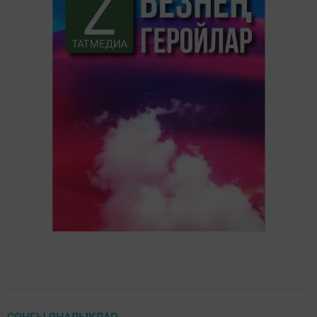
СОҢГЫ ЯҢАЛЫКЛАР