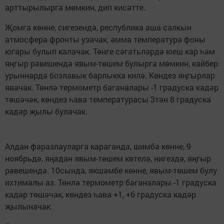
арттырылырга мөмкин, дип кисәтте.
Җомга көнне, сигезендә, республика аша салкын
атмосфера фронты узачак, әмма температура фоны
югары булып калачак. Төнге сәгатьләрдә юеш кар һәм
яңгыр рәвешендә явым-төшем булырга мөмкин, кайбер
урыннарда бозлавык барлыкка килә. Көндез яңгырлар
явачак. Төнлә термометр баганалары -1 градуска кадәр
төшәчәк, көндез һава температурасы 3тән 8 градуска
кадәр җылы булачак.
Алдан фаразлауларга караганда, шимбә көнне, 9
ноябрьдә, яңадан явым-төшем көтелә, нигездә, яңгыр
рәвешендә. 10сында, якшәмбе көнне, явым-төшем булу
ихтималы аз. Төнлә термометр баганалары -1 градуска
кадәр төшәчәк, көндез һава +1, +6 градуска кадәр
җылыначак.