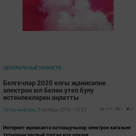
ЦЕНТРАЛЬНЫЕ НОВОСТИ
Белгечләр 2020 елгы җанисәпне
электрон юл белән үтеп булу
өстенлекләрен аңлатты
Татар-информ,
5 ноябрь 2019 - 15:23
1670
0
0
Интернет-җанисәптә катнашучылар электрон кәгазьне
тутыруын раслый торган код алачак.