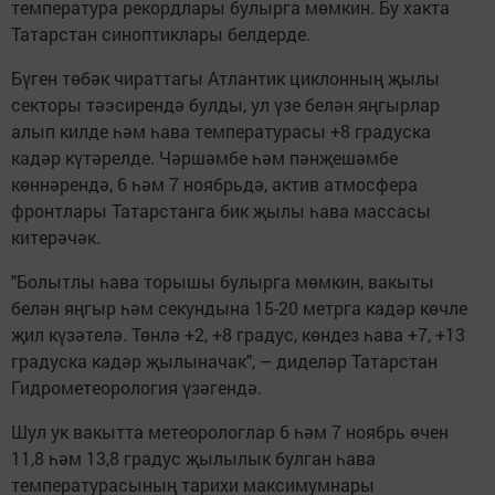
температура рекордлары булырга мөмкин. Бу хакта
Татарстан синоптиклары белдерде.
Бүген төбәк чираттагы Атлантик циклонның җылы
секторы тәэсирендә булды, ул үзе белән яңгырлар
алып килде һәм һава температурасы +8 градуска
кадәр күтәрелде. Чәршәмбе һәм пәнҗешәмбе
көннәрендә, 6 һәм 7 ноябрьдә, актив атмосфера
фронтлары Татарстанга бик җылы һава массасы
китерәчәк.
"Болытлы һава торышы булырга мөмкин, вакыты
белән яңгыр һәм секундына 15-20 метрга кадәр көчле
җил күзәтелә. Төнлә +2, +8 градус, көндез һава +7, +13
градуска кадәр җылыначак", – диделәр Татарстан
Гидрометеорология үзәгендә.
Шул ук вакытта метеорологлар 6 һәм 7 ноябрь өчен
11,8 һәм 13,8 градус җылылык булган һава
температурасының тарихи максимумнары