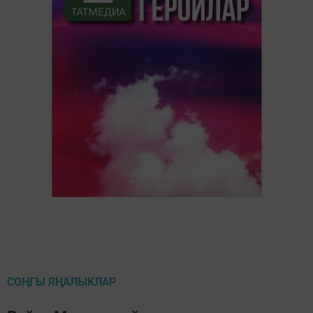
СОҢГЫ ЯҢАЛЫКЛАР