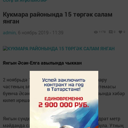
Кукмара районында 15 төргәк салам
янган
admin,
6 ноябрь 2019 - 11:39
1178
0
0
Янгын Әсән-Елга авылында чыккан
2 ноябрьдә 19.52 сәгатьтә район янгын коткару
частеның элемтә пунктына Глонасс-112 системасы
буенча Әсән-Елга авылында сарай януы турында хәбәр
килеп ирешә.
Янгын сүндерүчеләр килеп җиткәндә 60 квадрат метр
мәйданда салам ачык ут белән яна торган була. Утның