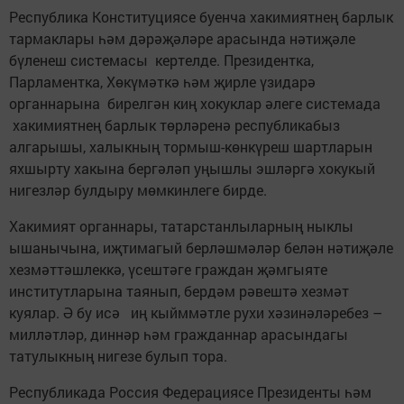
Республика Конституциясе буенча хакимиятнең барлык
тармаклары һәм дәрәҗәләре арасында нәтиҗәле
бүленеш системасы кертелде. Президентка,
Парламентка, Хөкүмәткә һәм җирле үзидарә
органнарына бирелгән киң хокуклар әлеге системада
хакимиятнең барлык төрләренә республикабыз
алгарышы, халыкның тормыш-көнкүреш шартларын
яхшырту хакына бергәләп уңышлы эшләргә хокукый
нигезләр булдыру мөмкинлеге бирде.
Хакимият органнары, татарстанлыларның ныклы
ышанычына, иҗтимагый берләшмәләр белән нәтиҗәле
хезмәттәшлеккә, үсештәге граждан җәмгыяте
институтларына таянып, бердәм рәвештә хезмәт
куялар. Ә бу исә иң кыйммәтле рухи хәзинәләребез –
милләтләр, диннәр һәм гражданнар арасындагы
татулыкның нигезе булып тора.
Республикада Россия Федерациясе Президенты һәм