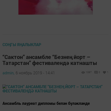
СОҢГЫ ЯҢАЛЫКЛАР
“Сактон” ансамбле “Безнең йорт –
Татарстан” фестивалендә катнашты
admin,
6 ноябрь 2019 - 14:41
1087
0
1
Ансамбль лауреат дипломы белән бүләкләнде