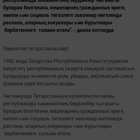
буларак билгеләнә, кешеләрнең гражданлык иреге,
милли һәм социаль тигезлеге законнар нигезендә
раслана, аларның хокуклары һәм бурычлары
бербөтенлеге тәэмин ителә", - диелә котлауда
Хөрмәтле татарстанлылар!
1992 елда Татарстан Республикасы Конституциясен
кабул итү республиканың хәзерге хокукый системасын
булдыруда әһәмиятле роль уйнады, иҗтимагый-сәяси
үсешенә уңай йогынты ясады.
Төп канунда Татарстанның күпмилләтле халкы
республикада хакимиятнең бердәнбер чыганагы
буларак билгеләнә, кешеләрнең гражданлык иреге,
милли һәм социаль тигезлеге законнар нигезендә
раслана, аларның хокуклары һәм бурычлары
бербөтенлеге тәэмин ителә.