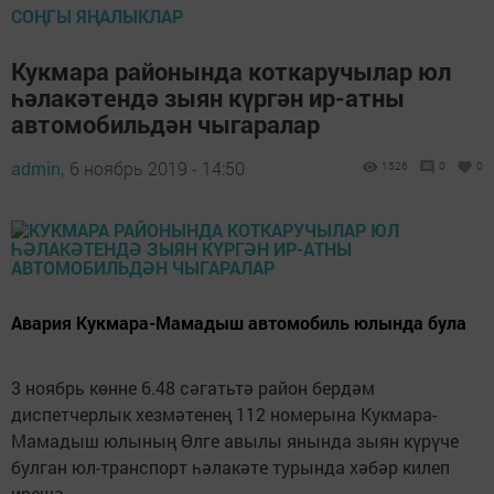
СОҢГЫ ЯҢАЛЫКЛАР
Кукмара районында коткаручылар юл
һәлакәтендә зыян күргән ир-атны
автомобильдән чыгаралар
admin,
6 ноябрь 2019 - 14:50
1526
0
0
Авария Кукмара-Мамадыш автомобиль юлында була
3 ноябрь көнне 6.48 сәгатьтә район бердәм
диспетчерлык хезмәтенең 112 номерына Кукмара-
Мамадыш юлының Өлге авылы янында зыян күрүче
булган юл-транспорт һәлакәте турында хәбәр килеп
ирешә.