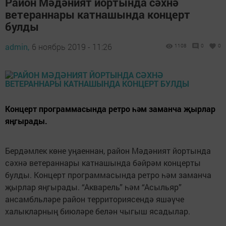
Район Мәдәният йортында сәхнә
ветераннары катнашында концерт
булды
admin,
6 ноябрь 2019 - 11:26
1108
0
0
Концерт программасында ретро һәм заманча җырлар
яңгырады.
Бердәмлек көне уңаеннан, район Мәдәният йортында
сәхнә ветераннары катнашында бәйрәм концерты
булды. Концерт программасында ретро һәм заманча
җырлар яңгырады. “Акварель” һәм “Асыльяр”
ансамбльләре район территориясендә яшәүче
халыкларның биюләре белән чыгыш ясадылар.