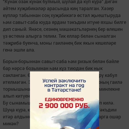
“Кунак озак кунак булмый, шулай да күп күрә” дигән
әйтем хуҗабикәләр арасында киң таралган. Хәзер
күпләр табыннан соң хуҗабикәгә өстәл җыештыруда
һәм савыт-саба юуда ярдәм тәкъдим итүне яхшы билге
дип саный. Янәсе, сезнең мәшәкатьләрнең бер өлешен
үз өстемә алырга телим. Тик еллар белән сыналган
тәҗрибә буенча, моны гаиләнең бик якын кешеләре
генә эшли ала.
Борын-борыннан савыт-саба һәм ризык белән бәйле
бар нәрсә бозымнан һәм күз тиюдән бик нык
сакланган. Өйдә башка кеше хуҗа булып йөрү кабул
ителмәгән. Элек-электән хуҗабикәләр кунакның гаилә
тормышына кысылып, өйдән байлык һәм иминлекне
алып китүеннән курыккан.
Бу сынамыш безнең көннәргә кадәр дә яшәп килә.
Шуңа күрә, кунакка баргач, үз ярдәмегезне тәкъдим
итәр алдыннан ныклап уйлагыз: ә бу хуҗаларга ошар
микән?