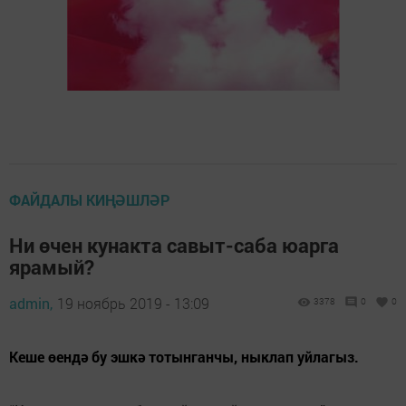
ФАЙДАЛЫ КИҢӘШЛӘР
Ни өчен кунакта савыт-саба юарга
ярамый?
admin,
19 ноябрь 2019 - 13:09
3378
0
0
Кеше өендә бу эшкә тотынганчы, ныклап уйлагыз.