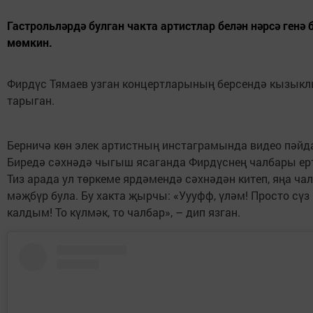
Гастрольләрдә булган чакта артистлар белән нәрсә генә
мөмкин.
Фирдүс Тямаев узган концертларының берсендә кызыкл
тарыган.
Берничә көн элек артистның инстаграмында видео пәйд
Биредә сәхнәдә чыгыш ясаганда Фирдүснең чалбары ер
Тиз арада ул төркеме ярдәмендә сәхнәдән китеп, яңа ча
мәҗбүр була. Бу хакта җырчы: «Уууфф, үләм! Просто сүз 
калдым! То күлмәк, то чалбар», – дип язган.