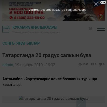
3
Автоматическое закрытие баннера через
КУКМАРА ЯҢАЛЫКЛАРЫ
16+
"Хезмәт даны" газетасы - Кукмара районы
СОҢГЫ ЯҢАЛЫКЛАР
Татарстанда 20 градус салкын була
admin,
19 ноябрь 2019 - 19:32
1741
0
0
Автомобиль йөртүчеләрне көчле бозлавык турында
кисәтәләр.