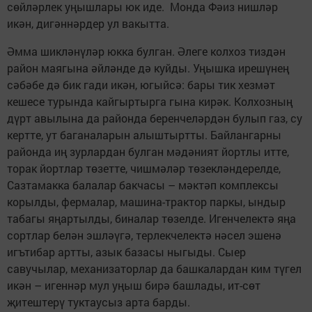
сөйләрлек уңышлары юк иде. Монда Фәиз нишләр
икән, дигәннәрдер ул вакытта.
Әмма шикләнүләр юкка булган. Әлеге колхоз тиздән
район маягына әйләнде дә куйды. Уңышка ирешүнең
сәбәбе дә бик гади икән, югыйсә: бары тик хезмәт
кешесе турында кайгыртырга гына кирәк. Колхозның
дүрт авылына да районда беренчеләрдән булып газ, су
кертте, ут баганаларын алыштыртты. Байлангарны
районда иң зурлардан булган мәдәният йортлы итте,
торак йортлар төзетте, чишмәләр төзекләндерелде,
Сазтамакка балалар бакчасы – мәктәп комплексы
корылды, фермалар, машина-трактор паркы, ындыр
табагы яңартылды, биналар төзелде. Игенчелектә яңа
сортлар белән эшләүгә, терлекчелектә нәсел эшенә
игътибар артты, азык базасы ныгыды. Сыер
савучылар, механизаторлар да башкалардан ким түгел
икән – игеннәр мул уңыш бирә башлады, ит-сөт
җитештерү туктаусыз арта барды.