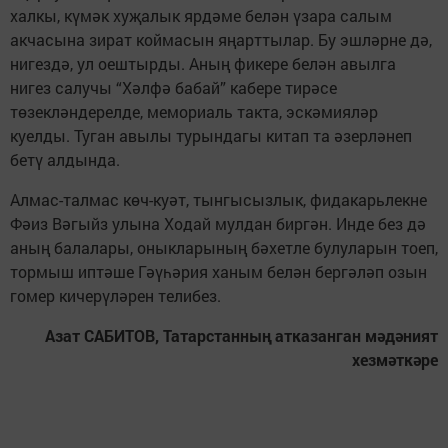
халкы, күмәк хуҗалык ярдәме белән үзара салым
акчасына зират коймасын яңарттылар. Бу эшләрне дә,
нигездә, ул оештырды. Аның фикере белән авылга
нигез салучы “Хәлфә бабай” кабере тирәсе
төзекләндерелде, мемориаль такта, эскәмияләр
куелды. Туган авылы турындагы китап та әзерләнеп
бетү алдында.
Алмас-талмас көч-куәт, тынгысызлык, фидакарьлекне
Фәиз Вәгыйз улына Ходай мулдан биргән. Инде без дә
аның балалары, оныкларының бәхетле булуларын тоеп,
тормыш иптәше Гәүһәрия ханым белән бергәләп озын
гомер кичерүләрен телибез.
Азат САБИТОВ, Татарстанның атказанган мәдәният
хезмәткәре