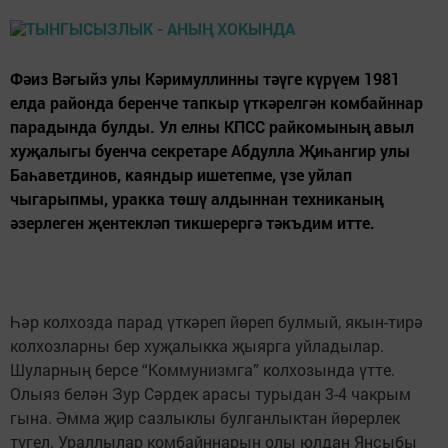
Фәиз Вәгыйз улы Кәримуллинны тәүге күрүем 1981
елда районда беренче тапкыр үткәрелгән комбайннар
парадында булды. Ул елны КПСС райкомының авыл
хуҗалыгы буенча секретаре Абдулла Җиһангир улы
Баһаветдинов, каяндыр ишетепме, үзе уйлап
чыгарыпмы, уракка төшү алдыннан техниканың
әзерлеген җентекләп тикшерергә тәкъдим итте.
Һәр колхозда парад үткәреп йөреп булмый, якын-тирә
колхозларны бер хуҗалыкка җыярга уйладылар.
Шуларның берсе “Коммунизмга” колхозында үтте.
Олыяз белән Зур Сәрдек арасы турыдан 3-4 чакрым
гына. Әмма җир сазлыклы булганлыктан йөрерлек
түгел. Ураллылар комбайннарын олы юлдан Янсыбы