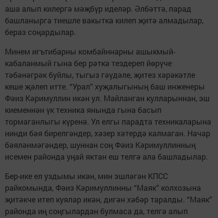
аша алып килергә мәҗбүр иделәр. Әлбәттә, парад
башланырга тиешле вакытка килеп җитә алмадылар,
бераз соңардылар.
Минем игътибарны комбайннарны ашыкмый-
кабаланмый гына бер рәткә тездереп йөрүче
тәбәнәгрәк буйлы, тыгыз гәүдәле, җитез хәрәкәтле
кеше җәлеп итте. “Урал” хуҗалыгының баш инженеры
Фәиз Кәримуллин икән ул. Майланган кулларыннан, эш
киеменнән үк техника янында гына басып
тормаганлыгы күренә. Ул елгы парадта техникаларына
нинди бәя бирелгәндер, хәзер хәтердә калмаган. Начар
бәяләнмәгәндер, шуннан соң Фәиз Кәримуллинның
исемен районда уңай яктан еш телгә ала башладылар.
Бер-ике ел уздымы икән, мин эшләгән КПСС
райкомында, Фәиз Кәримуллинны “Маяк” колхозына
җитәкче итеп куялар икән, дигән хәбәр таралды. “Маяк”
районда иң соңгылардан булмаса да, телгә алып