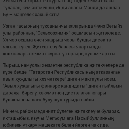
Хезмәтенә хөрмәтен күрсәтсәң, гадел хезмәт хакы
түләсәң, кем әйтмешли, Әнди анасы Мәнди дә эшләр.
Бу – мәңгелек хакыйкать!
Узган гасырның туксанынчы елларында Фәиз Вәгыйз
улы районның “Сельхозхимия” оешмасын җитәкләде.
Ул чор оешма өчен яңарыш чоры булды дисәк тә
ялгыш түгел. Җитештерү базасы яңартылды,
колхозларга хезмәт күрсәтү төрләре, күләме артты.
Тырыш, намуслы хезмәтне республика җитәкчеләре дә
күрә белде. “Татарстан Республикасының атказанган
авыл хуҗалыгы хезмәткәре” дигән мактаулы исем,
“Авыл хуҗалыгы фәннәре кандидаты” дигән гыйльми
дәрәҗә бирелү, хөкүмәтнең дистәләгән югары
бүләкләренә лаек булу шул турыда сөйли.
Минем, район мәдәният бүлеген җитәкләүче буларак,
якташыбыз, язучы Мәгъсүм ага Насыйбуллинның
юбилеен үткәрү мәшәкате белән йөргән чак иде.