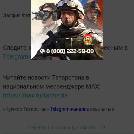
Зөлфия Фәтхетдинова/
"Кызыл таң"
Следите за самым важным и интересным в
Telegram-канале
Татмедиа
Читайте новости Татарстана в
национальном мессенджере MАХ:
https://max.ru/tatmedia
«Кукмор Татарстан»
Telegram-каналга
язылыгыз
Перейти на страницу новости