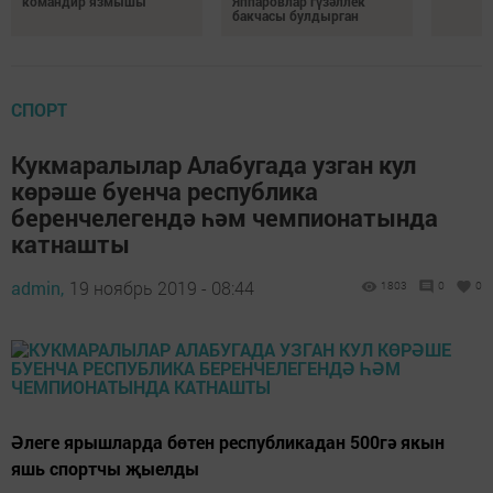
командир язмышы
Яппаровлар гүзәллек
бакчасы булдырган
СПОРТ
Кукмаралылар Алабугада узган кул
көрәше буенча республика
беренчелегендә һәм чемпионатында
катнашты
admin,
19 ноябрь 2019 - 08:44
1803
0
0
Әлеге ярышларда бөтен республикадан 500гә якын
яшь спортчы җыелды