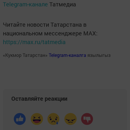
Telegram-канале
Татмедиа
Читайте новости Татарстана в
национальном мессенджере MАХ:
https://max.ru/tatmedia
«Кукмор Татарстан»
Telegram-каналга
язылыгыз
Оставляйте реакции