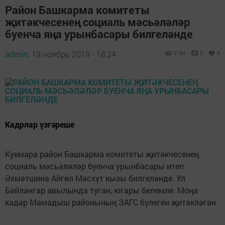
Район Башкарма комитеты
җитәкчесенең социаль мәсьәләләр
буенча яңа урынбасары билгеләнде
admin,
19 ноябрь 2019 - 18:24
2184
0
3
Кадрлар үзгәреше
Кукмара район Башкарма комитеты җитәкчесенең
социаль мәсьәләләр буенча урынбасары итеп
Әхмәтшина Айгөл Мәсхүт кызы билгеләнде. Ул
Байлангар авылында туган, югары белемле. Моңа
кадәр Мамадыш районының ЗАГС бүлеген җитәкләгән.