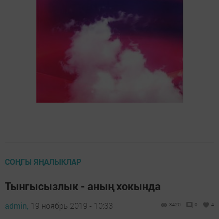
СОҢГЫ ЯҢАЛЫКЛАР
Тынгысызлык - аның хокында
admin,
19 ноябрь 2019 - 10:33
3420
0
4