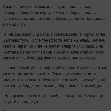
Уңышка ничек ирешелгәнен шунда эшләгәннәр
яхшырак белә. Мин күргәне – күңел биреп эшләгәнгә
кулын сузды, эшләргә әвәс булмаганны үз тирәсендә
тотмады ул.
Ниндидер җыелыш бара. Иркен мәдәният йорты залы
шыгрым тулы. Әллә тәнәфестә, әллә җыелыш беткәч,
рәискә ияреп, мин дә көйрәтеп алырга клуб каршына
чыктым. Бераз салган бер абзый алай-шалай килергә
өлгерә алмый калды, Фәиз аны иңеннән кочты да:
- Фәлән абзый, беләм нәрсә әйтәсеңне. Син бар, кайтып
ял ит инде, аргансың бит. Беркөн утын кирәк дигән
идең, иртәгә капка төбеңә китерелгән булыр яме! - дип
озатып җибәрде. Аннан миңа борылып өстәп куйды:
- Начар кеше түгел ул, эшли белә. Кемдә дә бер начар
гадәт була инде ул...