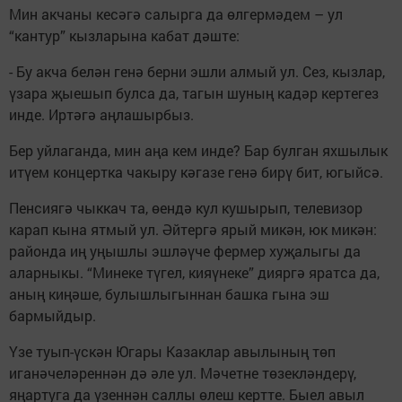
Мин акчаны кесәгә салырга да өлгермәдем – ул
“кантур” кызларына кабат дәште:
- Бу акча белән генә берни эшли алмый ул. Сез, кызлар,
үзара җыешып булса да, тагын шуның кадәр кертегез
инде. Иртәгә аңлашырбыз.
Бер уйлаганда, мин аңа кем инде? Бар булган яхшылык
итүем концертка чакыру кәгазе генә бирү бит, югыйсә.
Пенсиягә чыккач та, өендә кул кушырып, телевизор
карап кына ятмый ул. Әйтергә ярый микән, юк микән:
районда иң уңышлы эшләүче фермер хуҗалыгы да
аларныкы. “Минеке түгел, кияүнеке” дияргә яратса да,
аның киңәше, булышлыгыннан башка гына эш
бармыйдыр.
Үзе туып-үскән Югары Казаклар авылының төп
иганәчеләреннән дә әле ул. Мәчетне төзекләндерү,
яңартуга да үзеннән саллы өлеш кертте. Быел авыл