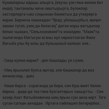
Кунакларны каршы алырга, (язучы үзе генә килми бит
инде), тантаналы кичә оештырырга, бүләкләр
хәстәрләргә һәм соңыннан банкетын да үткәрергә
кирәк. Берничә оешмадан “Ярар, уйлашырбыз, җиңел
заман түгел, үзең дә беләсең” дигән коры вәгъдәләр
белән чыккач, “Сельхозхимия”гә юнәлдем. “Маяк”та
эшләгәндә Мәгъсүм аганы күп хөрмәтләгән Фәиз
Вәгыйз улы бу юлы да булышмый калмас әле...
- Сиңа күпме кирәк? - дип башлады ул сүзен.
- Мең ярымлап булса җитәр, әле башкалар да ваз
кичмәсләр, - дим.
- Кеше бирсә - сораганда ук бирә, син буш өмет белән
йөрмә, - диде дә тиз генә бухгалтерын чакыртты. - Син
хәзер Азат Фатыйховичка мең ярым сум акча керт. Теге
суган саткан акчадан. Иртәгә сөйләшеп бетерербез...