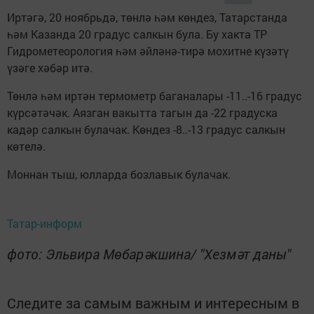
Иртәгә, 20 ноябрьдә, төнлә һәм көндез, Татарстанда
һәм Казанда 20 градус салкын була. Бу хакта ТР
Гидрометеорология һәм әйләнә-тирә мохитне күзәтү
үзәге хәбәр итә.
Төнлә һәм иртән термометр баганалары -11..-16 градус
күрсәтәчәк. Аязган вакытта тагын да -22 градуска
кадәр салкын булачак. Көндез -8..-13 градус салкын
көтелә.
Моннан тыш, юлларда бозлавык булачак.
Татар-информ
фото: Эльвира Мөбарәкшина/ "Хезмәт даны"
Следите за самым важным и интересным в