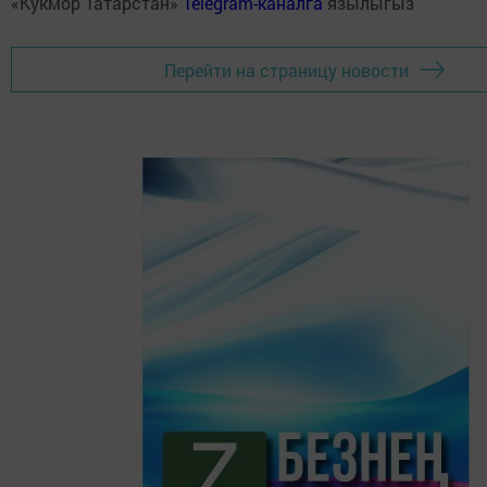
«Кукмор Татарстан»
Telegram-каналга
язылыгыз
Перейти на страницу новости