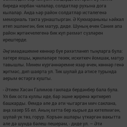
биредә корбан чалалар, солдатлар рухына дога
кылалар. Анда һәр район солдатлар истәлегенә
мемориаль такта урнаштырган. Ә Кукмараныкы һәйкәл
итеп эшләнгән, бик матур, диде. Шуның өчен Сания апа
район җитәкчелегенә бик күп рәхмәт сүзләрен
ирештерде.
Әңгәмәдәшемне көннәр буе рәхәтләнеп тыңларга була:
хәтере яхшы, җөмләләре төзек, искиткеч йомшак, матур
тавышлы. Минем күргәннәремне язар өчен, көннәр генә
җитмәс, дип шаярта ул. Тик шулай да әтисе турында
аерым өстәргә кушты.
- Әтием Хәсән Галимов гаиләдә бердәнбер бала була.
Ул бик оста куллы иде, бар эшне җиренә җиткереп
башкарды. Өемдә әле дә әти чыгарган мич саклана,
аңа хәзер 55 ел. Аның хәтта бер кырые да кителмәгән,
шулай ук төз, горур. Коръән ашлары үткәргән вакытта
әле дә шунда бәлеш пешерәм, - диде ул. – Әти