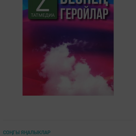
СОҢГЫ ЯҢАЛЫКЛАР