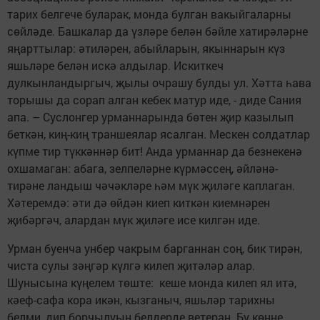
тарих белгече буларак, монда булган вакыйгаларны
сөйләде. Башкалар да үзләре белән бәйле хатирәләрне
яңарттылар: әтиләрен, абыйларын, якыннарын күз
яшьләре белән искә алдылар. Искиткеч
дулкынландыргыч, җылы очрашу булды ул. Хәтта һава
торышы да сорап алган кебек матур иде, - диде Сания
апа. – Суслонгер урманнарында бөтен җир казылып
беткән, киң-киң траншеялар ясалган. Мескен солдатлар
күпме тир түккәннәр бит! Анда урманнар да безнекенә
охшамаган: абага, зелпеләрне күрмәссең, әйләнә-
тирәне ландыш чәчәкләре һәм мүк җиләге каплаган.
Хәтеремдә: әти дә өйдән киеп киткән киемнәрен
җибәргәч, алардан мүк җиләге исе килгән иде.
Урман буенча унбер чакрым барганнан соң, бик тирән,
чиста сулы зәңгәр күлгә килеп җитәләр алар.
Шунысына күңелем төште: кеше монда килеп ял итә,
кәеф-сафа кора икән, кызганыч, яшьләр тарихны
белми, дип борчылуын белдерде ветеран. Бу көнне