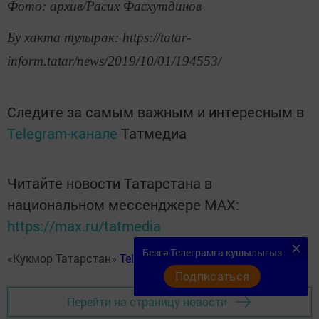
Фото: архив/Расих Фасхутдинов
Бу хакта тулырак: https://tatar-
inform.tatar/news/2019/10/01/194553/
Следите за самым важным и интересным в
Telegram-канале
Татмедиа
Читайте новости Татарстана в
национальном мессенджере MАХ:
https://max.ru/tatmedia
Безгә Телеграмга кушылыгыз
«Кукмор Татарстан»
Telegram-каналга
язылыгыз
Подписаться
Перейти на страницу новости