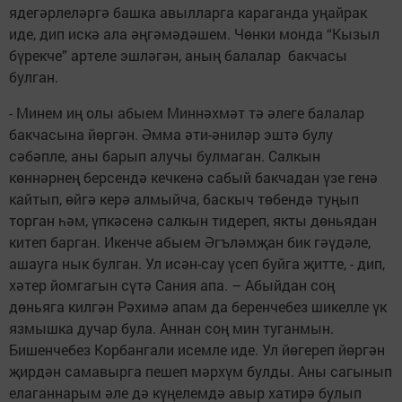
ядегәрлеләргә башка авылларга караганда уңайрак
иде, дип искә ала әңгәмәдәшем. Чөнки монда “Кызыл
бүрекче” артеле эшләгән, аның балалар бакчасы
булган.
- Минем иң олы абыем Миннәхмәт тә әлеге балалар
бакчасына йөргән. Әмма әти-әниләр эштә булу
сәбәпле, аны барып алучы булмаган. Салкын
көннәрнең берсендә кечкенә сабый бакчадан үзе генә
кайтып, өйгә керә алмыйча, баскыч төбендә туңып
торган һәм, үпкәсенә салкын тидереп, якты дөньядан
китеп барган. Икенче абыем Әгъләмҗан бик гәүдәле,
ашауга нык булган. Ул исән-сау үсеп буйга җитте, - дип,
хәтер йомгагын сүтә Сания апа. – Абыйдан соң
дөньяга килгән Рәхимә апам да беренчебез шикелле үк
язмышка дучар була. Аннан соң мин туганмын.
Бишенчебез Корбангали исемле иде. Ул йөгереп йөргән
җирдән самавырга пешеп мәрхүм булды. Аны сагынып
елаганнарым әле дә күңелемдә авыр хатирә булып