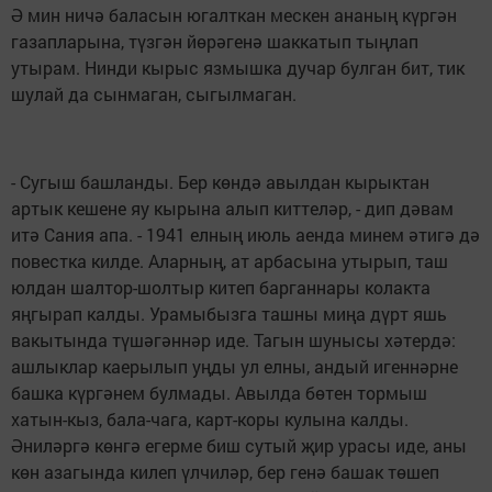
Ә мин ничә баласын югалткан мескен ананың күргән
газапларына, түзгән йөрәгенә шаккатып тыңлап
утырам. Нинди кырыс язмышка дучар булган бит, тик
шулай да сынмаган, сыгылмаган.
- Сугыш башланды. Бер көндә авылдан кырыктан
артык кешене яу кырына алып киттеләр, - дип дәвам
итә Сания апа. - 1941 елның июль аенда минем әтигә дә
повестка килде. Аларның, ат арбасына утырып, таш
юлдан шалтор-шолтыр китеп барганнары колакта
яңгырап калды. Урамыбызга ташны миңа дүрт яшь
вакытында түшәгәннәр иде. Тагын шунысы хәтердә:
ашлыклар каерылып уңды ул елны, андый игеннәрне
башка күргәнем булмады. Авылда бөтен тормыш
хатын-кыз, бала-чага, карт-коры кулына калды.
Әниләргә көнгә егерме биш сутый җир урасы иде, аны
көн азагында килеп үлчиләр, бер генә башак төшеп