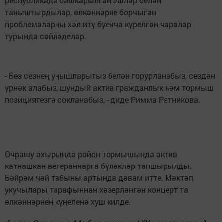
республикада башкарылган эшләр белән
таныштырдылар, өлкәннәрне борчыган
проблемаларны хәл итү буенча күрелгән чаралар
турында сөйләделәр.
- Без сезнең уңышларыгыз белән горурланабыз, сездән
үрнәк алабыз, шундый актив гражданлык һәм тормыш
позициягезгә сокланабыз, - диде Римма Ратникова.
Очрашу ахырында район тормышында актив
катнашкан ветераннарга бүләкләр тапшырылды.
Бәйрәм чәй табыны артында дәвам итте. Мәктәп
укучылары тарафыннан хәзерләнгән концерт та
өлкәннәрнең күңеленә хуш килде.