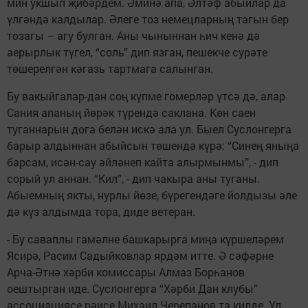
мин укшып җибәрдем. Әминә апа, Әлтәф абыйлар да
үлгәндә калдылар. Әлеге тоз немецларның тагын бер
тозагы – агу булган. Аны чыныннан һич кенә дә
аерырлык түгел, “соль” дип язган, пешекче сурәте
төшерелгән кәгазь тартмага салынган.
Бу вакыйгалар-дан соң күпме гомерләр үтсә дә, алар
Сания апаның йөрәк түрендә саклана. Көн саен
туганнарын дога белән искә ала ул. Быел Суслонгерга
барыр алдыннан абыйсын төшендә күрә: “Синең яныңа
барсам, исән-сау әйләнеп кайта алырмынмы”, - дип
сорый ул аннан. “Кил”, - дип чакыра аны туганы.
Абыемның якты, нурлы йөзе, бүрегендәге йолдызы әле
дә күз алдымда тора, диде ветеран.
- Бу саваплы гамәлне башкарырга миңа күршеләрем
Ясирә, Расим Садыйковлар ярдәм итте. Ә сәфәрне
Арча-Әтнә хәрби комиссары Алмаз Борһанов
оештырган иде. Суслонгерга “Хәрби Дан клубы”
ассоциациясе рәисе Михаил Черепанов та килде. Ул