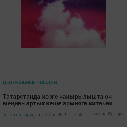
ЦЕНТРАЛЬНЫЕ НОВОСТИ
Татарстанда көзге чакырылышта өч
меңнән артык кеше армиягә китәчәк
Татар-информ,
1 октябрь 2019 - 11:58
2016
0
0