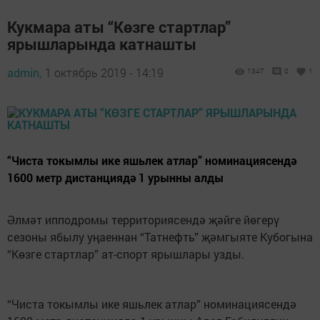
Кукмара аты “Көзге стартлар”
ярышларында катнашты
admin,
1 октябрь 2019 - 14:19
1347
0
1
“Чиста токымлы ике яшьлек атлар” номинациясендә
1600 метр дистанциядә 1 урынны алды
Әлмәт ипподромы территориясендә җәйге йөгерү
сезоны ябылу уңаеннан “Татнефть” җәмгыяте Кубогына
“Көзге стартлар” ат-спорт ярышлары узды.
“Чиста токымлы ике яшьлек атлар” номинациясендә