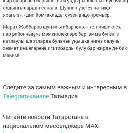
кыр эшәренең барышы һәм уңдырышлылык буенча иң
алдынгылардан санала. Шуннан үзегез нәтиҗә
ясагыз», - дип йомгаклады сүзен вице-премьер.
Марат Җәббаров шуң игътибар юнәлтте, һичшиксез,
һәр районның үз мөмкинлекләре бар, әмма бүгенге
катлаулы шартларда булачак уңышка нигез салучы
хезмәт кешеләренә игътибарлы булу бар җирдә дә бик
мөһим!
Следите за самым важным и интересным в
Telegram-канале
Татмедиа
Читайте новости Татарстана в
национальном мессенджере MАХ: