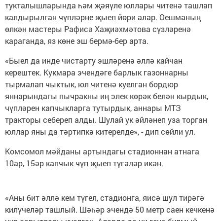
тукталышларында һәм җәяүле юллары читенә ташлап
калдырылган чүпләрне җыеп йөри алар. Оешманың
өлкән мастеры Рафисә Хаҗиәхмәтова сүзләренә
караганда, яз көне эш бермә-бер арта.
«Быел да инде чистарту эшләренә әллә кайчан
керештек. Кукмара эчендәге барлык газоннарны
тырмалап чыктык, юл читенә куелган бордюр
яннарындагы пычракны иң элек көрәк белән кырдык,
чүпләрен капчыкларга тутырдык, аннары МТЗ
тракторы себереп алды. Шулай ук әйләнеп уза торган
юллар яны да тәртипкә китерелде», - дип сөйли ул.
Комсомол мәйданы артындагы стадионнан атнага
10ар, 15әр капчык чүп җыеп түгәләр икән.
«Аны бит әллә кем түгел, стадионга, яисә шул тирәгә
килүчеләр ташлый. Шәһәр эчендә 50 метр саен кечкенә