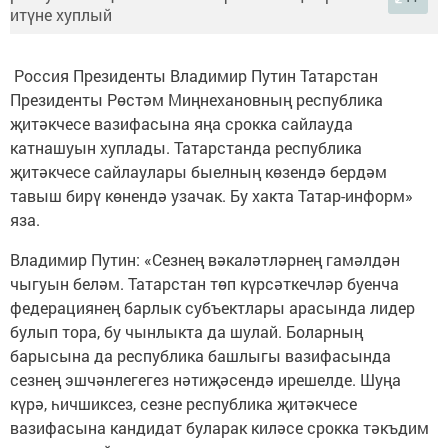
Россия Президенты Владимир Путин Татарстан
Президенты Рөстәм Миңнехановның республика
җитәкчесе вазифасына яңа срокка сайлауда
катнашуын хуплады. Татарстанда республика
җитәкчесе сайлаулары быелның көзендә бердәм
тавыш бирү көнендә узачак. Бу хакта Татар-информ»
яза.
Владимир Путин: «Сезнең вәкаләтләрнең гамәлдән
чыгуын беләм. Татарстан төп күрсәткечләр буенча
федерациянең барлык субъектлары арасында лидер
булып тора, бу чынлыкта да шулай. Боларның
барысына да республика башлыгы вазифасында
сезнең эшчәнлегегез нәтиҗәсендә ирешелде. Шуңа
күрә, һичшиксез, сезне республика җитәкчесе
вазифасына кандидат буларак киләсе срокка тәкъдим