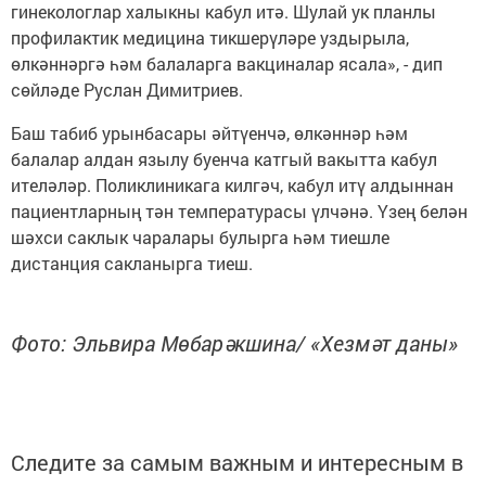
гинекологлар халыкны кабул итә. Шулай ук планлы
профилактик медицина тикшерүләре уздырыла,
өлкәннәргә һәм балаларга вакциналар ясала», - дип
сөйләде Руслан Димитриев.
Баш табиб урынбасары әйтүенчә, өлкәннәр һәм
балалар алдан язылу буенча катгый вакытта кабул
ителәләр. Поликлиникага килгәч, кабул итү алдыннан
пациентларның тән температурасы үлчәнә. Үзең белән
шәхси саклык чаралары булырга һәм тиешле
дистанция сакланырга тиеш.
Фото: Эльвира Мөбарәкшина/ «Хезмәт даны»
Следите за самым важным и интересным в