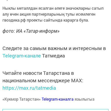
Ныклы металлдан ясалган әлеге значокларны сатып
алу өчен акция партнерларының тулы исемлеген
гвоздика.рф проекты сайтында карарга була.
фото: ИА «Татар-информ»
Следите за самым важным и интересным в
Telegram-канале
Татмедиа
Читайте новости Татарстана в
национальном мессенджере MАХ:
https://max.ru/tatmedia
«Кукмор Татарстан»
Telegram-каналга
язылыгыз