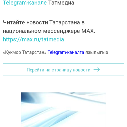
Telegram-канале
Татмедиа
Читайте новости Татарстана в
национальном мессенджере MАХ:
https://max.ru/tatmedia
«Кукмор Татарстан»
Telegram-каналга
язылыгыз
Перейти на страницу новости