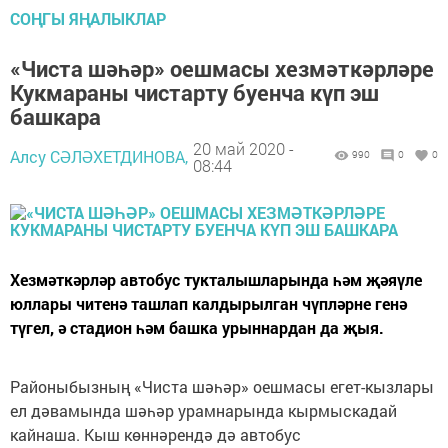
СОҢГЫ ЯҢАЛЫКЛАР
«Чиста шәһәр» оешмасы хезмәткәрләре
Кукмараны чистарту буенча күп эш
башкара
20 май 2020 -
Алсу СӘЛӘХЕТДИНОВА,
990
0
0
08:44
Хезмәткәрләр автобус тукталышларында һәм җәяүле
юллары читенә ташлап калдырылган чүпләрне генә
түгел, ә стадион һәм башка урыннардан да җыя.
Районыбызның «Чиста шәһәр» оешмасы егет-кызлары
ел дәвамында шәһәр урамнарында кырмыскадай
кайнаша. Кыш көннәрендә дә автобус