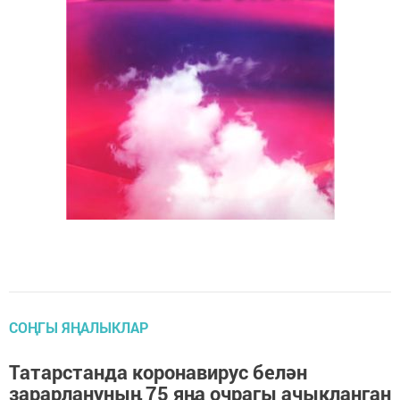
СОҢГЫ ЯҢАЛЫКЛАР
Татарстанда коронавирус белән
зарарлануның 75 яңа очрагы ачыкланган