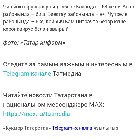
Чир йоктыручыларның күбесе Казанда – 63 кеше. Апас
районында – биш, Биектау районында – өч, Чүпрәле
районында – ике, Кайбыч һәм Питрәчтә берәр кеше
коронавирус белән авырый.
фото: «Татар-информ»
Следите за самым важным и интересным в
Telegram-канале
Татмедиа
Читайте новости Татарстана в
национальном мессенджере MАХ:
https://max.ru/tatmedia
«Кукмор Татарстан»
Telegram-каналга
язылыгыз