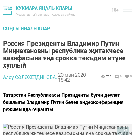
КУКМАРА ЯҢАЛЫКЛАРЫ
16+
"Хезмәт даны" газетасы - Кукмара районы
СОҢГЫ ЯҢАЛЫКЛАР
Россия Президенты Владимир Путин
Миңнехановны республика җитәкчесе
вазифасына яңа срокка тәкъдим итүне
хуплый
20 май 2020 -
Алсу СӘЛӘХЕТДИНОВА,
759
0
0
18:42
Татарстан Республикасы Президенты бүген дәүләт
башлыгы Владимир Путин белән видеоконференция
режимында очрашты.