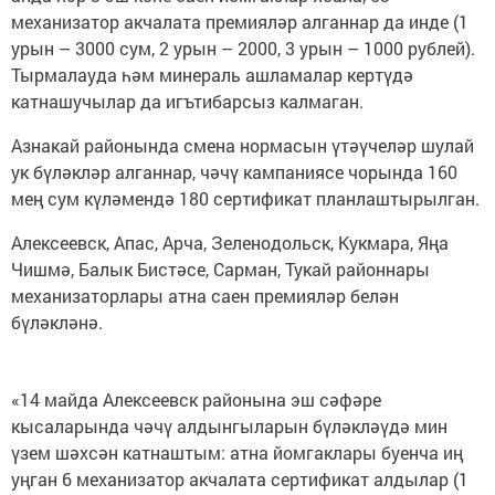
механизатор акчалата премияләр алганнар да инде (1
урын – 3000 сум, 2 урын – 2000, 3 урын – 1000 рублей).
Тырмалауда һәм минераль ашламалар кертүдә
катнашучылар да игътибарсыз калмаган.
Азнакай районында смена нормасын үтәүчеләр шулай
ук бүләкләр алганнар, чәчү кампаниясе чорында 160
мең сум күләмендә 180 сертификат планлаштырылган.
Алексеевск, Апас, Арча, Зеленодольск, Кукмара, Яңа
Чишмә, Балык Бистәсе, Сарман, Тукай районнары
механизаторлары атна саен премияләр белән
бүләкләнә.
«14 майда Алексеевск районына эш сәфәре
кысаларында чәчү алдынгыларын бүләкләүдә мин
үзем шәхсән катнаштым: атна йомгаклары буенча иң
уңган 6 механизатор акчалата сертификат алдылар (1