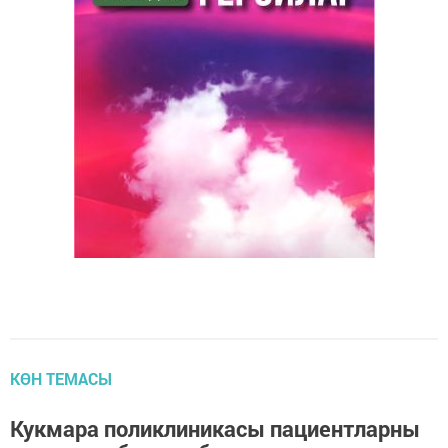
КӨН ТЕМАСЫ
Кукмара поликлиникасы пациентларны