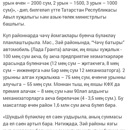
урын өчен – 2000 сум, 2 урын – 1500, 3 урын – 1000
сум)», - дип, билгеләп үтте Татарстан Республикасы
Авыл хуҗалыгы һәм азык-төлек министрлыгы
башлыгы.
Күп районнарда чәчү йомгаклары буенча бүләкләү
планлаштырыла. Мәс., Зәй районында, “Чәчү батыры”
автомобиль (Лада Гранта) алачак, иң яхшы хуҗалык -
100 мең сум акча, бу акча предприятие хезмәткәрләре
арасында бүленәчәк (12 мең сум – җитәкчегә, 8 мең
сум – инженерга һәм 5әр мең сум 12 механизаторга). 2
урынны алган хуҗалыкка – 75 мең сум, өченче урынны
алучыга – 55 мең сум. Моннан тыш, иң яхшы КФХ да
премия алачак – 8 мең сум һәм 90ләп алдынгы
механизаторларга акча биреләчәк (4 - 3,5 мең сум.). Бу
максатлар өчен район 1,6 млн сум акча бүлеп бирә.
«Шундый бүләкләү ел саен уздырыла, аның суммасы
да ел саен артып бара. Нәтиҗәдә, Зәй районы язгы