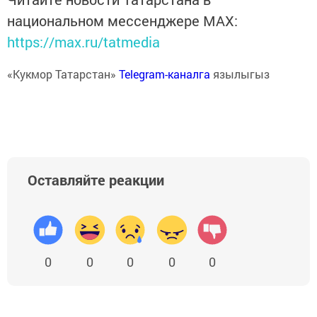
национальном мессенджере MАХ:
https://max.ru/tatmedia
«Кукмор Татарстан»
Telegram-каналга
язылыгыз
Оставляйте реакции
0
0
0
0
0