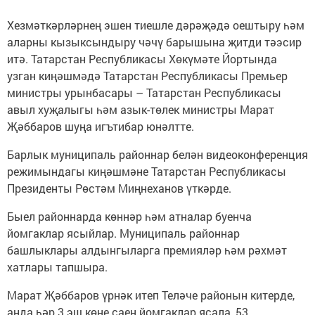
Хезмәткәрләрнең эшен тиешле дәрәҗәдә оештыру һәм
аларны кызыксындыру чәчү барышына җитди тәэсир
итә. Татарстан Республикасы Хөкүмәте Йортында
узган киңәшмәдә Татарстан Республикасы Премьер
министры урынбасары – Татарстан Республикасы
авыл хуҗалыгы һәм азык-төлек министры Марат
Җәббаров шуңа игътибар юнәлтте.
Барлык муниципаль районнар белән видеоконференция
режимындагы киңәшмәне Татарстан Республикасы
Президенты Рөстәм Миңнеханов үткәрде.
Быел районнарда көннәр һәм атналар буенча
йомгаклар ясыйлар. Муниципаль районнар
башлыклары алдынгыларга премияләр һәм рәхмәт
хатлары тапшыра.
Марат Җәббаров үрнәк итеп Теләче районын китерде,
анда һәр 3 эш көне саен йомгаклар ясала, 53