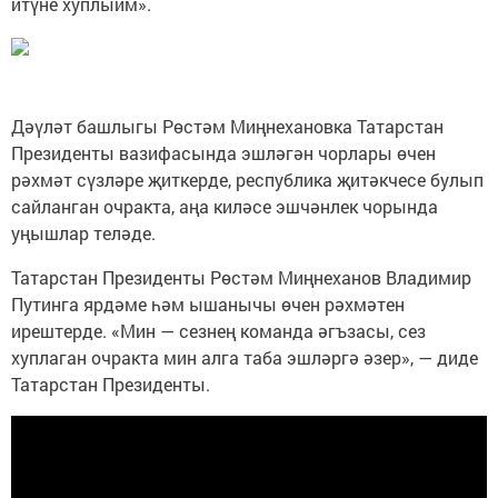
итүне хуплыйм».
Дәүләт башлыгы Рөстәм Миңнехановка Татарстан
Президенты вазифасында эшләгән чорлары өчен
рәхмәт сүзләре җиткерде, республика җитәкчесе булып
сайланган очракта, аңа киләсе эшчәнлек чорында
уңышлар теләде.
Татарстан Президенты Рөстәм Миңнеханов Владимир
Путинга ярдәме һәм ышанычы өчен рәхмәтен
ирештерде. «Мин — сезнең команда әгъзасы, сез
хуплаган очракта мин алга таба эшләргә әзер», — диде
Татарстан Президенты.