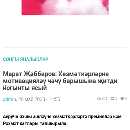
СОҢГЫ ЯҢАЛЫКЛАР
Марат Җәббаров: Хезмәткәрләрне
мотивацияләү чәчү барышына җитди
йогынты ясый
admin,
20 май 2020 - 14:55
812
0
0
Аеруча яхшы эшләүче хезмәткәрләргә премияләр һәм
Рәхмәт хатлары тапшырыла.