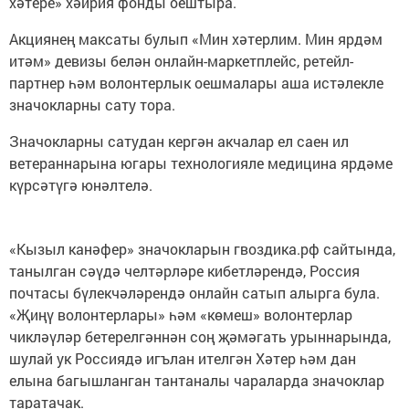
хәтере» хәйрия фонды оештыра.
Акциянең максаты булып «Мин хәтерлим. Мин ярдәм
итәм» девизы белән онлайн-маркетплейс, ретейл-
партнер һәм волонтерлык оешмалары аша истәлекле
значокларны сату тора.
Значокларны сатудан кергән акчалар ел саен ил
ветераннарына югары технологияле медицина ярдәме
күрсәтүгә юнәлтелә.
«Кызыл канәфер» значокларын гвоздика.рф сайтында,
танылган сәүдә челтәрләре кибетләрендә, Россия
почтасы бүлекчәләрендә онлайн сатып алырга була.
«Җиңү волонтерлары» һәм «көмеш» волонтерлар
чикләүләр бетерелгәннән соң җәмәгать урыннарында,
шулай ук Россиядә игълан ителгән Хәтер һәм дан
елына багышланган тантаналы чараларда значоклар
таратачак.