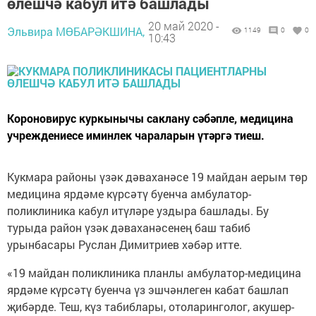
өлешчә кабул итә башлады
20 май 2020 -
Эльвира МӨБАРӘКШИНА,
1149
0
0
10:43
Короновирус куркынычы саклану сәбәпле, медицина
учреждениесе иминлек чараларын үтәргә тиеш.
Кукмара районы үзәк дәваханәсе 19 майдан аерым төр
медицина ярдәме күрсәтү буенча амбулатор-
поликлиника кабул итүләре уздыра башлады. Бу
турыда район үзәк дәваханәсенең баш табиб
урынбасары Руслан Димитриев хәбәр итте.
«19 майдан поликлиника планлы амбулатор-медицина
ярдәме күрсәтү буенча үз эшчәнлеген кабат башлап
җибәрде. Теш, күз табиблары, отоларинголог, акушер-