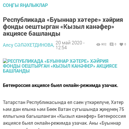
СОҢГЫ ЯҢАЛЫКЛАР
Республикада «Буыннар хәтере» хәйрия
фонды оештырган «Кызыл канәфер»
акциясе башланды
20 май 2020 -
Алсу СӘЛӘХЕТДИНОВА,
902
0
0
12:54
Бөтенроссия акциясе быел онлайн-режимда узачак.
Татарстан Республикасында ел саен үткәрелүче, Хәтер
һәм дан елына һәм Бөек Ватан сугышында җиңүнең 75
еллыгына багышланган «Кызыл канәфер» Бөтенроссия
акциясе быел онлайн-режимда узачак. Аны «Буыннар