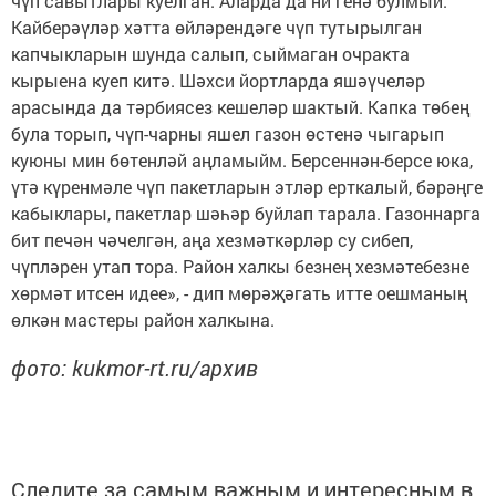
чүп савытлары куелган. Аларда да ни генә булмый.
Кайберәүләр хәтта өйләрендәге чүп тутырылган
капчыкларын шунда салып, сыймаган очракта
кырыена куеп китә. Шәхси йортларда яшәүчеләр
арасында да тәрбиясез кешеләр шактый. Капка төбең
була торып, чүп-чарны яшел газон өстенә чыгарып
куюны мин бөтенләй аңламыйм. Берсеннән-берсе юка,
үтә күренмәле чүп пакетларын этләр ерткалый, бәрәңге
кабыклары, пакетлар шәһәр буйлап тарала. Газоннарга
бит печән чәчелгән, аңа хезмәткәрләр су сибеп,
чүпләрен утап тора. Район халкы безнең хезмәтебезне
хөрмәт итсен идее», - дип мөрәҗәгать итте оешманың
өлкән мастеры район халкына.
фото: kukmor-rt.ru/архив
Следите за самым важным и интересным в