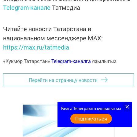
Telegram-канале
Татмедиа
Читайте новости Татарстана в
национальном мессенджере MАХ:
https://max.ru/tatmedia
«Кукмор Татарстан»
Telegram-каналга
язылыгыз
Перейти на страницу новости
Безгә Телеграмга кушылыгыз
Подписаться