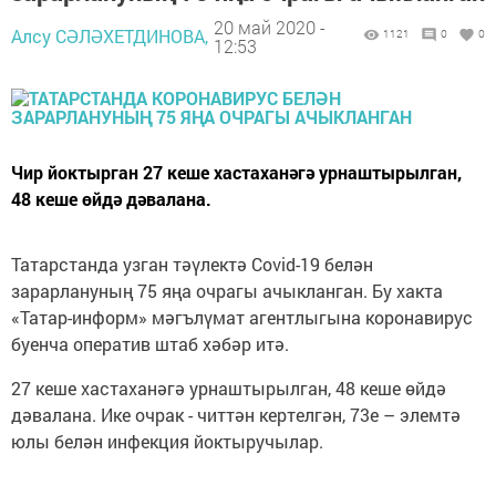
20 май 2020 -
Алсу СӘЛӘХЕТДИНОВА,
1121
0
0
12:53
Чир йоктырган 27 кеше хастаханәгә урнаштырылган,
48 кеше өйдә дәвалана.
Татарстанда узган тәүлектә Covid-19 белән
зарарлануның 75 яңа очрагы ачыкланган. Бу хакта
«Татар-информ» мәгълүмат агентлыгына коронавирус
буенча оператив штаб хәбәр итә.
27 кеше хастаханәгә урнаштырылган, 48 кеше өйдә
дәвалана. Ике очрак - читтән кертелгән, 73е – элемтә
юлы белән инфекция йоктыручылар.