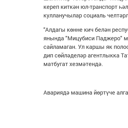
кереп киткән юл-транспорт һә
кулланучылар социаль челтәр
"Алдагы көнне кич белән рес
янында "Мицубиси Паджеро" м
сайламаган. Ул каршы як поло
дип сөйләделәр агентлыкка Т
матбугат хезмәтендә.
Авариядә машина йөртүче алга