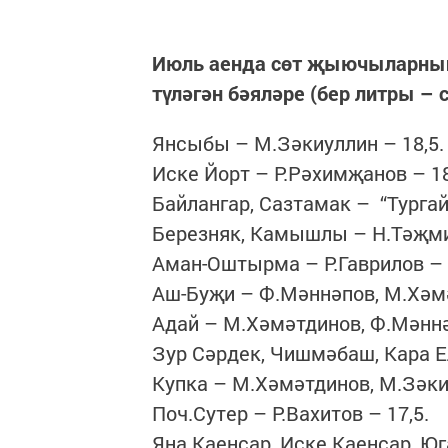
Июль аенда сөт җыючыларны
түләгән бәяләре (бер литры – 
Янсыбы – М.Зәкиуллин – 18,5
Иске Йорт – Р.Рәхимҗанов – 18
Байлангар, Сазтамак – “Тургай”
Березняк, Камышлы – Н.Тәҗмие
Аман-Оштырма – Р.Гаврилов – 1
Аш-Буҗи – Ф.Мәннәпов, М.Хәмә
Адай – М.Хәмәтдинов, Ф.Мәннә
Зур Сәрдек, Чишмәбаш, Кара Е
Купка – М.Хәмәтдинов, М.Зәкиу
Поч.Сутер – Р.Вахитов – 17,5.
Яңа Каенсар, Иске Каенсар, Ю