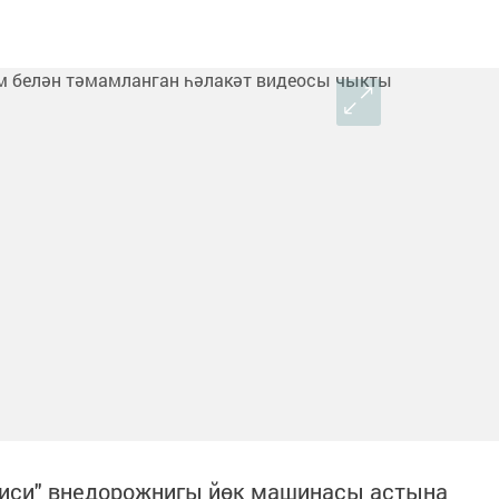
иси" внедорожнигы йөк машинасы астына