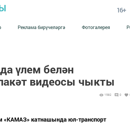
РЫ
16+
р
Реклама бирүчеләргә
Фотогалерея
Р
да үлем белән
лакәт видеосы чыкты
1582
0
әм «КАМАЗ» катнашында юл-транспорт