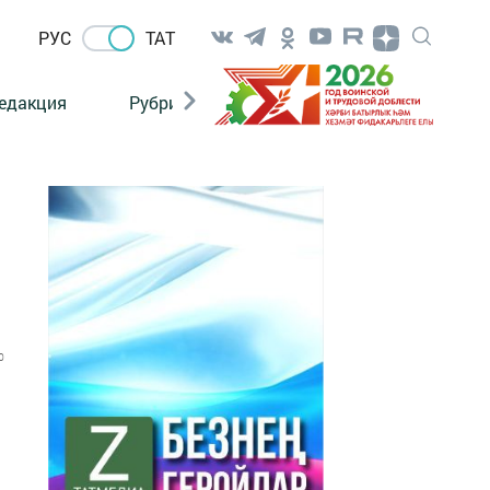
РУС
ТАТ
едакция
Рубрикалар
0