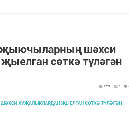
т җыючыларның шәхси
җыелган сөткә түләгән
1779
0