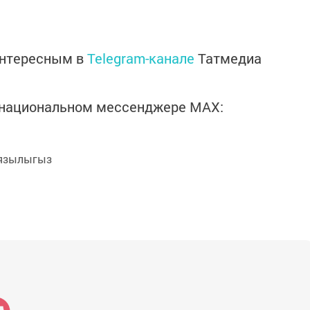
интересным в
Telegram-канале
Татмедиа
в национальном мессенджере MАХ:
язылыгыз