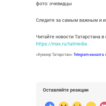
фото: очевидцы
Следите за самым важным и 
Читайте новости Татарстана 
https://max.ru/tatmedia
«Кукмор Татарстан»
Telegram-каналга
Оставляйте реакции