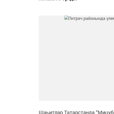
Шаһитлар Татарстанда "Мицуб