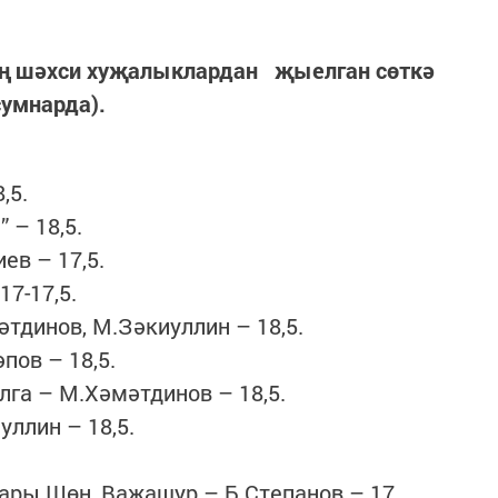
ң шәхси хуҗалыклардан җыелган сөткә
сумнарда).
.
,5.
 – 18,5.
в – 17,5.
7-17,5.
тдинов, М.Зәкиуллин – 18,5.
пов – 18,5.
лга – М.Хәмәтдинов – 18,5.
ллин – 18,5.
гары Шөн, Важашур – Б.Степанов – 17.