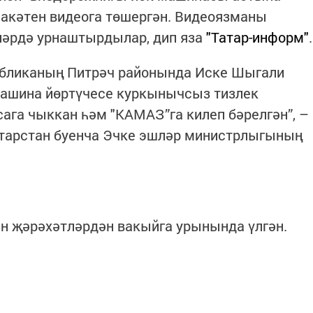
лакәтен видеога төшергән. Видеоязманы
ләрдә урнаштырдылар, дип яза
"Татар-информ"
.
публиканың Питрәч районында Иске Шыгали
ашина йөртүчесе куркынычсыз тизлек
сага чыккан һәм "КАМАЗ”га килеп бәрелгән”, –
атарстан буенча Эчке эшләр министрлыгының
н җәрәхәтләрдән вакыйга урынында үлгән.