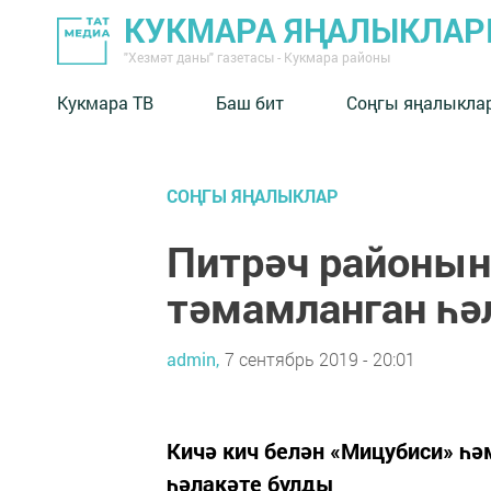
КУКМАРА ЯҢАЛЫКЛА
"Хезмәт даны" газетасы - Кукмара районы
Кукмара ТВ
Баш бит
Соңгы яңалыкла
СОҢГЫ ЯҢАЛЫКЛАР
Питрәч районын
тәмамланган һә
admin,
7 сентябрь 2019 - 20:01
Кичә кич белән «Мицубиси» һ
һәлакәте булды