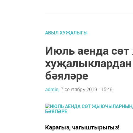
АВЫЛ ХУҖАЛЫГЫ
Июль аенда сө
хуҗалыклардан 
бәяләре
admin,
7 сентябрь 2019 - 15:48
Карагыз, чагыштырыгыз!