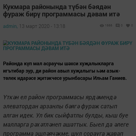
Кукмара районында түбән бәядән
фураж бирү программасы дәвам итә
admin,
13 март 2020 - 13:18
1666
0
0
Районда күп мал асраучы шәхси хуҗалыкларга
игътибар зур, ди район авыл хуҗалыгы һәм азык-
төлек идарәсе җитәкчесе урынбасары Илһам Ганиев.
Үткән ел район программасы ярдәмендә
элеватордан арзанлы бәягә фураж сатып
алган идек. Ул бик сыйфатлы булды, кыш буе
малларга рәхәтләнеп ашаттык. Быел да әлеге
программа эшләячәкме, шул сорауга җавап