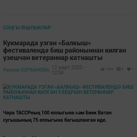
СОҢГЫ ЯҢАЛЫКЛАР
Кукмарада узган «Балкыш»
фестивалендә биш районыннан килгән
үзешчән ветераннар катнашты
12 март 2020 -
Ризилә КОРБАНОВА,
1224
0
1
12:54
Чара ТАССРның 100 еллыгына һәм Бөек Ватан
сугышының 75 еллыгына багышланган иде.