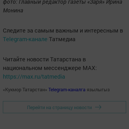
фото: Главный редактор газеты «Заря» Ирина
Монина
Следите за самым важным и интересным в
Telegram-канале
Татмедиа
Читайте новости Татарстана в
национальном мессенджере MАХ:
https://max.ru/tatmedia
«Кукмор Татарстан»
Telegram-каналга
язылыгыз
Перейти на страницу новости