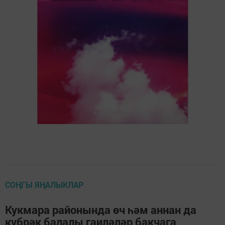
СОҢГЫ ЯҢАЛЫКЛАР
Кукмара районында өч һәм аннан да
күбрәк балалы гаиләләр бакчага