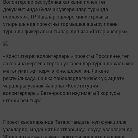
Волонтерлар республика халкына илнең төп
документында булачак үзгәрешләр турында
сөйләячәк. ТР Яшьләр эшләре министрлыгы
утырышында проектны тормышка ашыру планы
турында фикер алыштылар, дип яза «Татар-информ».
«Конституция волонтерлары» проекты Россиянең төп
законына кертелә торган үзгәрешләр турында халыкка
мәгълүмат җиткерүгә юнәлдерелгән. Яз көне
республикада, башка төбәкләрдәге кебек үк, аңлату
чаралары узачак. Аларны «Конституция
волонтерлары» Бөтенроссия иҗтимагый корпусы
штабы оештыра.
Проект кысаларында Татарстандагы күп функцияле
үзәкләрдә, мәдәният йортларында, сәүдә үзәкләрендә
30дан артык мәгълүмат ноктасы урнаштырылачак.