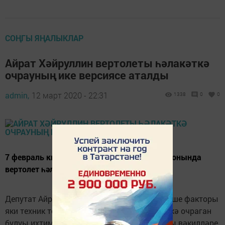
СОҢГЫ ЯҢАЛЫКЛАР
Айрат Хәйруллин вертолеты һәлакәткә
очрауның ике версиясе аталды
admin,
12 март 2020 - 22:31
1338
0
0
7 февраль кичендә Татарстанның Лаеш районында
вертолет һәлакәте булды.
Депутат Айрат Хәйруллинның вертолеты кеше факторы
яки техник төзексезлек аркасында һәлакәткә очраган
булуы ихтимал. Бу хакта матбугат чаралары вәкилләре