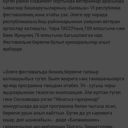
Бүген район Мәдәният йортында ветераннар арасында
һәвәскәр башкаручыларның «Балкыш» VΙ республика
фестиваленең зона этабы уза. Әлеге зур чарада
республиканың биш районнарыннан үзешчән ветеран
артислар катнашты. Чара ТАССРның 100 еллыгына һәм
Бөек Җиңүнең 75 еллыгына багышланган иде.
Фестивальне беренче булып кукмаралылар ачып
җибәрде.
«Әлеге фестивальдә безнең беренче тапкыр
катнашуыбыз түгел. Быел жюрига һәм тамашачыларга
өр-яңа программа тәкъдим итәбез. Ул - сугыш чоры
җырларыннан төзелгән композиция. Әле күптән түгел
генә Сосновкада узган “Уйнагыз гармуннар”
конкурсында да шул программа белән чыгыш ясап,
беренче урын алып кайттык. Бүген дә ул һәркемгә
ошар, дип ышанабыз», - диде «Баламишкин»
гармунчылар ансамбленнән Тәлгать Зиннәтуллин.