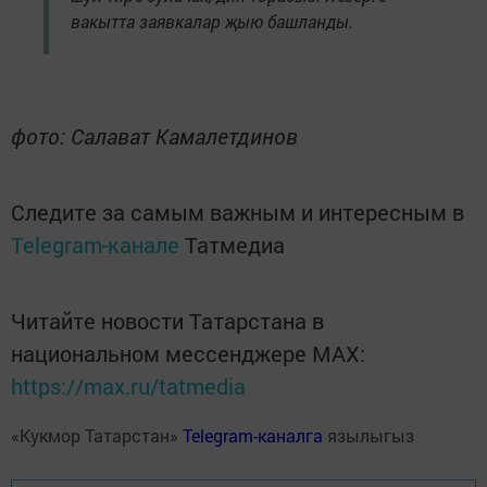
вакытта заявкалар җыю башланды.
фото: Салават Камалетдинов
Следите за самым важным и интересным в
Telegram-канале
Татмедиа
Читайте новости Татарстана в
национальном мессенджере MАХ:
https://max.ru/tatmedia
«Кукмор Татарстан»
Telegram-каналга
язылыгыз