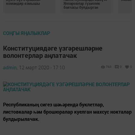
командир язмышы
Яппаровлар гүзәллек
бакчасы булдырган
СОҢГЫ ЯҢАЛЫКЛАР
Конституциядәге үзгәрешләрне
волонтерлар аңлатачак
admin,
12 март 2020 - 17:10
793
0
0
Республиканың сигез шәһәрендә буклетлар,
листовкалар һәм брошюралар куелган махсус нокталар
булдырылачак.