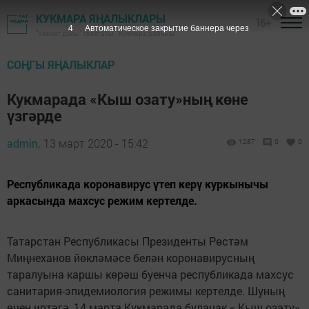
КУКМАРА ЯҢАЛЫКЛАРЫ
16+
3
Автоматическое закрытие баннера через
"Хезмәт даны" газетасы - Кукмара районы
СОҢГЫ ЯҢАЛЫКЛАР
Кукмарада «Кыш озату»ның көне
үзгәрде
admin,
13 март 2020 - 15:42
1287
0
0
Республикада коронавирус үтеп керү куркынычы
аркасында махсус режим кертелде.
Татарстан Республикасы Президенты Рөстәм
Миңнеханов йөкләмәсе белән коронавирусның
таралуына каршы көрәш буенча республикада махсус
санитария-эпидемиология режимы кертелде. Шуның
өчен иртәгә, 14 марта Кукмарада булачак « Кыш озату»