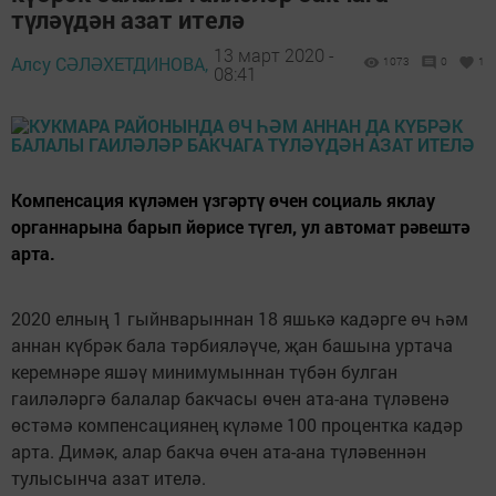
түләүдән азат ителә
13 март 2020 -
Алсу СӘЛӘХЕТДИНОВА,
1073
0
1
08:41
Компенсация күләмен үзгәртү өчен социаль яклау
органнарына барып йөрисе түгел, ул автомат рәвештә
арта.
2020 елның 1 гыйнварыннан 18 яшькә кадәрге өч һәм
аннан күбрәк бала тәрбияләүче, җан башына уртача
керемнәре яшәү минимумыннан түбән булган
гаиләләргә балалар бакчасы өчен ата-ана түләвенә
өстәмә компенсациянең күләме 100 процентка кадәр
арта. Димәк, алар бакча өчен ата-ана түләвеннән
тулысынча азат ителә.