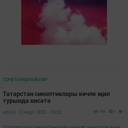
СОҢГЫ ЯҢАЛЫКЛАР
Татарстан синоптиклары көчле җил
турында кисәтә
admin,
12 март 2020 - 19:32
1068
0
1