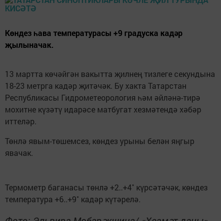
Көндез һава температурасы +9 градуска кадәр
җылыначак.
13 мартта көчәйгән вакытта җилнең тизлеге секундына
18-23 метрга кадәр җитәчәк. Бу хакта Татарстан
Республикасы Гидрометеорология һәм әйләнә-тирә
мохитне күзәтү идарәсе матбугат хезмәтендә хәбәр
иттеләр.
Төнлә явым-төшемсез, көндез урыны белән яңгыр
явачак.
Термометр баганасы төнлә +2..+4˚ күрсәтәчәк, көндез
температура +6..+9˚ кадәр күтәрелә.
Фото: Эльвира Мөбарәкшина/ «Хезмәт даны»