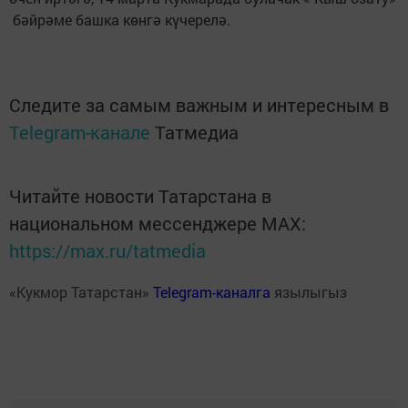
бәйрәме башка көнгә күчерелә.
Следите за самым важным и интересным в
Telegram-канале
Татмедиа
Читайте новости Татарстана в
национальном мессенджере MАХ:
https://max.ru/tatmedia
«Кукмор Татарстан»
Telegram-каналга
язылыгыз