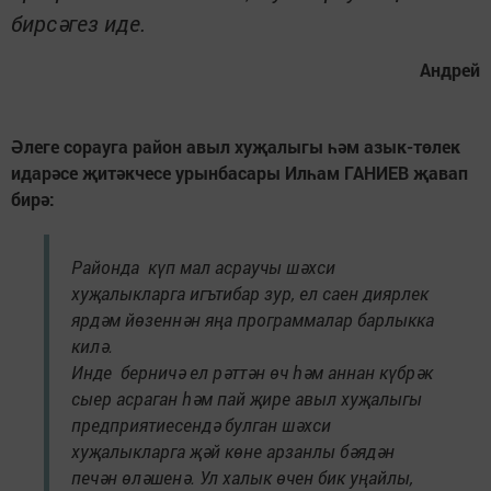
бирсәгез иде.
Андрей
Әлеге сорауга район авыл хуҗалыгы һәм азык-төлек
идарәсе җитәкчесе урынбасары Илһам ГАНИЕВ җавап
бирә:
Районда күп мал асраучы шәхси
хуҗалыкларга игътибар зур, ел саен диярлек
ярдәм йөзеннән яңа программалар барлыкка
килә.
Инде берничә ел рәттән өч һәм аннан күбрәк
сыер асраган һәм пай җире авыл хуҗалыгы
предприятиесендә булган шәхси
хуҗалыкларга җәй көне арзанлы бәядән
печән өләшенә. Ул халык өчен бик уңайлы,