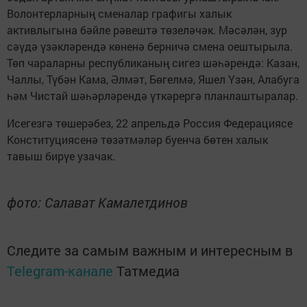
Волонтерларның сменалар графигы халык
активлыгына бәйле рәвештә төзеләчәк. Мәсәлән, зур
сәүдә үзәкләрендә көненә берничә смена оештырыла.
Төп чараларны республиканың сигез шәһәрендә: Казан,
Чаллы, Түбән Кама, Әлмәт, Бөгелмә, Яшел Үзән, Алабуга
һәм Чистай шәһәрләрендә үткәрергә планлаштыралар.
Исегезгә төшерәбез, 22 апрельдә Россия Федерациясе
Конституциясенә төзәтмәләр буенча бөтен халык
тавыш бирүе узачак.
фото: Салават Камалетдинов
Следите за самым важным и интересным в
Telegram-канале
Татмедиа