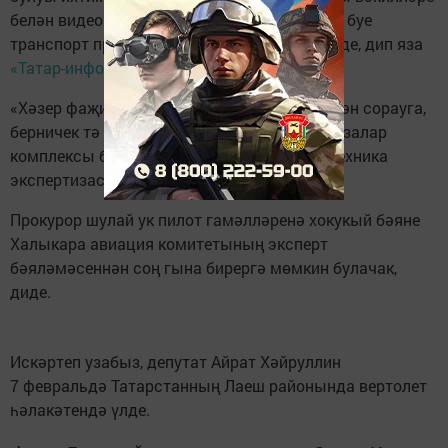
белән видеоконференция барышында Идел буе
транспорт прокуроры Тимур Кебеков сөйләде, дип яза
«Татар-информ»
.
«Хәзер фаҗиганең сәбәбе нәрсә булган дигән сорауга,
берничек тә җавап биреп булмый. Экспертизалар
комплексы билгеләнде, шул исәптән авиатехника
экспертизасы да», — диде прокурор.
Прокурор шулай ук пилот гамәлләренә хокукый бәяне
Халыкара авиация комитетының эксперт
бәяләмәсеннән соң гына бирергә мөмкин булачак,
диде.
Искәртеп узабыз, депутат Айрат Хәйруллин
7 февральдә Татарстанның Лаеш районында вертолет
һәлакәтендә үлде.