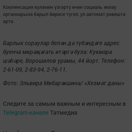
Компенсация күләмен үзгәртү өчен социаль яклау
органнарына барып йөрисе түгел, ул автомат рәвештә
арта.
Барлык сораулар белән дә түбәндәге адрес
буенча мөрәҗәгать итәргә була: Кукмара
шәһәре, Ворошилов урамы, 44 йорт. Телефон:
2-61-09, 2-83-94, 2-76-11.
Фото: Эльвира Мөбарәкшина/ «Хезмәт даны»
Следите за самым важным и интересным в
Telegram-канале
Татмедиа