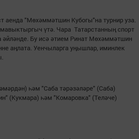
ст аенда "Мөхәммәтшин Кубогы"на турнир уза.
 мавыктыргыч үтә. Чара Татарстанның спорт
әйләнде. Бу исә әтием Ринат Мөхәммәтшин
әнне аңлата. Уенчыларга уңышлар, иминлек
ы.
әмәрдән) һәм "Саба тәрәзәләре" (Саба)
н" (Кукмара) һәм "Комаровка" (Теләче)