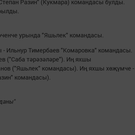
Степан Разин" (Кукмара) командасы булды.
рылды.
 өченче урында "Яшьлек" командасы.
 - Ильнур Тимербаев "Комаровка" командасы.
в ("Саба тәрәзәләре"). Иң яхшы
нов ("Яшьлек" командасы). Иң яхшы хөҗүмче -
азин" командасы).
 даны"