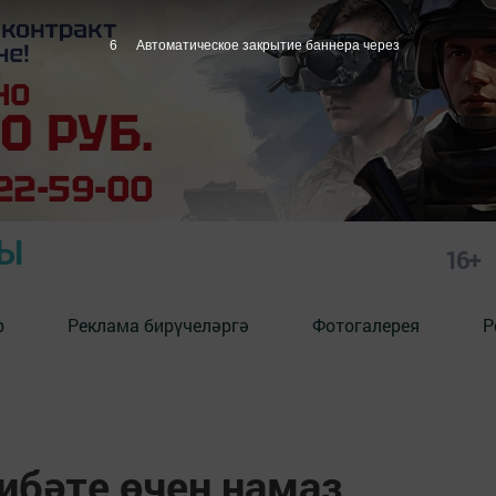
5
Автоматическое закрытие баннера через
РЫ
16+
р
Реклама бирүчеләргә
Фотогалерея
Р
ибәте өчен намаз