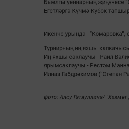
Быелгы уеннарның җиңүчесе "
Егетләргә Күчмә Кубок тапшы
Икенче урында - "Комаровка",
Турнирның иң яхшы капкачысы
Иң яхшы саклаучы - Раил Вәлие
ярымсаклаучы - Рөстәм Манна
Илназ Габдрәхимов ("Степан Р
фото: Алсу Гатауллина/ "Хезмәт