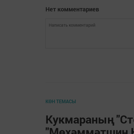
Нет комментариев
КӨН ТЕМАСЫ
Кукмараның "Ст
"Мөхәммәтшин К