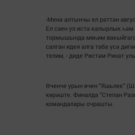
-Менә алтынчы ел рәттән авгу
Ел саен ул истә калырлык һәм
тормышында мөһим вакыйгага 
салган идея алга таба үсә диг
телим, - диде Рөстәм Ринат ул
Өченче урын өчен "Яшьлек" (Ш
көрәште. Финалда "Степан Рази
командалары очрашты.