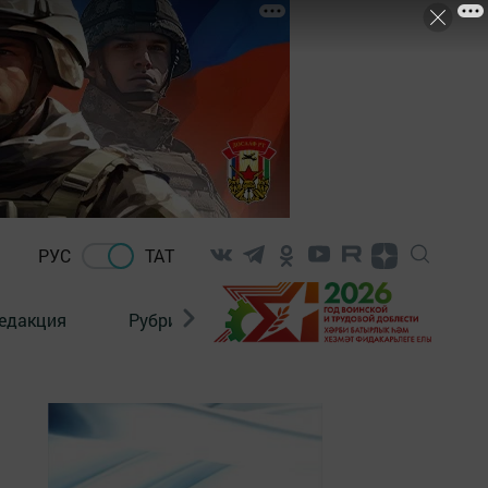
РУС
ТАТ
едакция
Рубрикалар