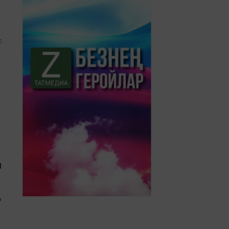
0
ы
ң