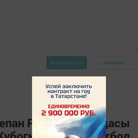
Отправить
Авторизоваться
епан Разин" командасы
убогы"на узган футбол