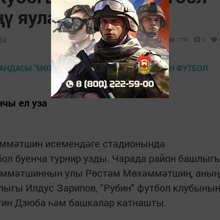
ңү яулады
34
1795
0
нчы ел уза
әммәтшин исемендәге стадионында
ол буенча турнир узды. Чарада район башлыг
хәммәтшиннын улы Рөстәм Мөхәммәтшиң, аның
лыгы Илдус Зарипов, "Рубин" футбол клубыны
ин Дзюба һәм башкалар катнашты.