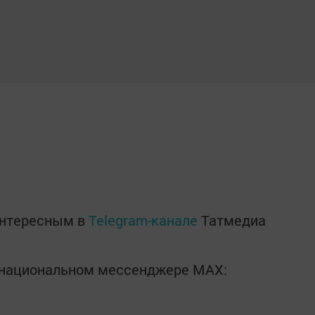
интересным в
Telegram-канале
Татмедиа
в национальном мессенджере MАХ: