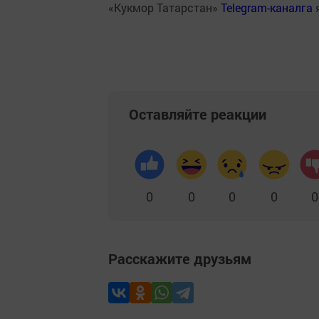
«Кукмор Татарстан»
Telegram-каналга
Оставляйте реакции
0
0
0
0
0
Расскажите друзьям