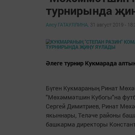
турнирында җи
Алсу ГАТАУЛЛИНА,
31 август 2019 - 18:
Әлеге турнир Кукмарада алты
Бүген Кукмараның Ринат Мөх
"Мөхәммәтшин Кубогы"на футб
Сергей Димитриев, Ринат Мө
якыннары, Теләче районы баш
башкарма директоры Констант