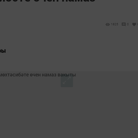
1825
0
ры