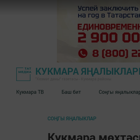
КУКМАРА ЯҢАЛЫКЛА
"Хезмәт даны" газетасы - Кукмара районы
Кукмара ТВ
Баш бит
Соңгы яңалыкла
СОҢГЫ ЯҢАЛЫКЛАР
Кукмара мөхтәс