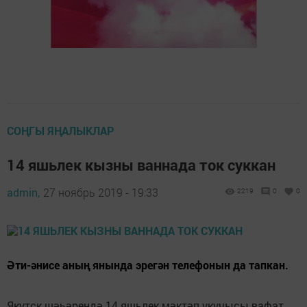
СОҢГЫ ЯҢАЛЫКЛАР
14 яшьлек кызны ваннада ток суккан
admin,
27 ноябрь 2019 - 19:33
2219
0
0
Әти-әнисе аның янында эрегән телефонын да тапкан.
Якутск шәһәрендә 14 яшьлек мәктәп укучысы вафат