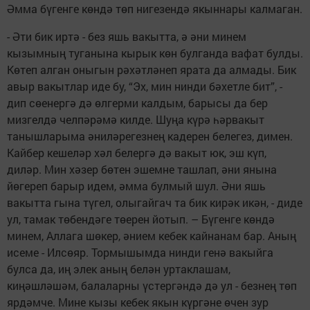
Әмма бүгенге көндә төп нигезендә якыннары калмаган.
- Әти бик иртә - без яшь вакытта, ә әни минем
кызымның туганына кырык көн булганда вафат булды.
Көтеп алган оныгын рәхәтләнеп ярата да алмады. Бик
авыр вакытлар иде бу, “Эх, мин нинди бәхетле бит”, -
дип сөенергә дә өлгерми калдым, барысы да бер
мизгелдә челпәрәмә килде. Шуңа күрә һәрвакыт
танышларыма әниләрегезнең кадерен белегез, димен.
Кайбер кешеләр хәл белергә дә вакыт юк, эш күп,
диләр. Мин хәзер бөтен эшемне ташлап, әни янына
йөгереп барыр идем, әмма булмый шул. Әни яшь
вакытта гына түгел, олыгайгач та бик кирәк икән, - диде
ул, тамак төбендәге төерен йотып. – Бүгенге көндә
минем, Аллага шөкер, әнием кебек кайнанам бар. Аның
исеме - Илсөяр. Тормышымда нинди генә вакыйга
булса да, иң элек аның белән уртаклашам,
киңәшләшәм, балаларны үстергәндә дә ул - безнең төп
ярдәмче. Мине кызы кебек якын күргәне өчен зур