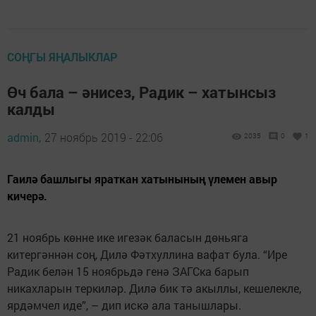
СОҢГЫ ЯҢАЛЫКЛАР
Өч бала – әнисез, Радик – хатынсыз
калды
admin,
27 ноябрь 2019 - 22:06
2035
0
1
Гаилә башлыгы яраткан хатынының үлемен авыр
кичерә.
21 ноябрь көнне ике игезәк баласын дөньяга
китергәннән соң, Дилә Фәтхуллина вафат була. “Ире
Радик белән 15 ноябрьдә генә ЗАГСка барып
никахларын теркиләр. Дилә бик тә акыллы, кешелекле,
ярдәмчел иде”, – дип искә ала танышлары.