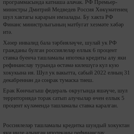
программасында катнаша алачак. РФ Премьер-
министры Дмитрий Медведев Россия Хөкүмәтенең
шул хактагы карарын имзалады. Бу хакта РФ
Финанс министрлыгының матбугат хезмәте хәбәр
итә.
Хәзер инвалид бала тәрбияләүче, шулай ук РФ
гражданы булган россиялеләр еллык 6 процент
ставка буенча ташламалы ипотека кредиты алу яки
рефинанслау турында өстәмә килешүгә кул кую
хокукына ия. Шул ук вакытта, сабый 2022 елның 31
декабреннән дә соңрак тумаска тиеш.
Ерак Көнчыгыш федераль округында яшәүче, шул
территориядә торак сатып алучылар өчен еллык 5
процент күләмендә ташламалы ставка каралган.
Россиялеләр ташламалы кредитка шундый хокуктан
яки инде алынган ипотеканы рефинанслау