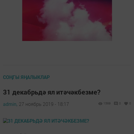
СОҢГЫ ЯҢАЛЫКЛАР
31 декабрьдә ял итәчәкбезме?
admin,
27 ноябрь 2019 - 18:17
1569
0
0