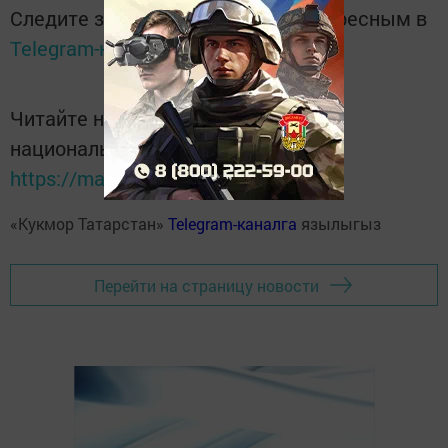
Следите за самым важным и интересным в
Telegram-канале
Татмедиа
Читайте новости Татарстана в
национальном мессенджере MАХ:
https://max.ru/tatmedia
«Кукмор Татарстан»
Telegram-каналга
язылыгыз
Перейти на страницу новости