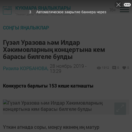
КУКМАРА ЯҢАЛЫКЛАРЫ
16+
1
Автоматическое закрытие баннера через
"Хезмәт даны" газетасы - Кукмара районы
СОҢГЫ ЯҢАЛЫКЛАР
Гүзәл Уразова һәм Илдар
Хәкимовларның концертына кем
барасы билгеле булды
28 ноябрь 2019 -
Ризилә КОРБАНОВА,
1312
0
0
13:29
Конкурста барлыгы 153 кеше катнашты
Үткән атнада соры, моңсу көзнең иң матур