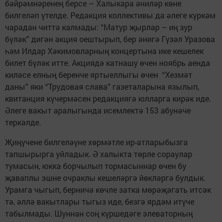
бәйрәмнәренең берсе – Халыкара әниләр көне
билгеләп үтелде. Редакция коллективы да әлеге күркәм
чарадан читтә калмады: “Матур җырлар – иң зур
бүләк” дигән акция оештырып, бер әнигә Гүзәл Уразова
һәм Илдар Хәкимовларның концертына ике кешелек
билет бүләк итте. Акциядә катнашу өчен ноябрь аенда
киләсе елның беренче яртыеллыгы өчен “Хезмәт
даны” яки “Трудовая слава” газеталарына язылып,
квитанция күчермәсен редакциягә юлларга кирәк иде.
Әлеге вакыт аралыгында исемлектә 153 абунәче
теркәлде.
Җиңүчене билгеләүне хөрмәтле ир-атларыбызга
тапшырырга уйладык. Ә халыкта төрле сораулар
тумасын, юкка борчылып тормасыннар өчен бу
җаваплы эшне очраклы кешеләргә йөкләргә булдык.
Урамга чыгып, берничә көчле затка мөрәҗәгать итсәк
тә, әллә вакытлары тыгыз иде, безгә ярдәм итүче
табылмады. Шуннан соң күршедәге элеваторның