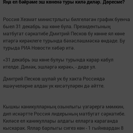
Яңа ел бәйрәме эш көненә туры килә диләр. Дөресме?
Россия Хезмәт министрлыгы билгеләгән график буенча
быел 31 декабрь эш көне була. Президентының
матбугат сәркатибе Дмитрий Песков бу көнне ял көне
итәргә кирәклеге турында бәхәсләшмәскә өндәде. Бу
турыда РИА Новости хәбәр итә.
«31 декабрь эш көне булуы турында карар кабул
ителде. Димәк, эшләргә кирәк», - диде ул.
Дмитрий Песков шулай ук бу хакта Россиядә
яшәүчеләрне алдан ук кисәтүләрен дә әйтте.
Кышкы каникулларның озынлыгы үзгәрергә мөмкин,
дип искәртте Россия лидерының матбугат сәркатибе.
Киләсе ел каникуллары алдагы елларга караганда
кыскарак. Яллар барлыгы сигез көн - 1 гыйнвардан 8