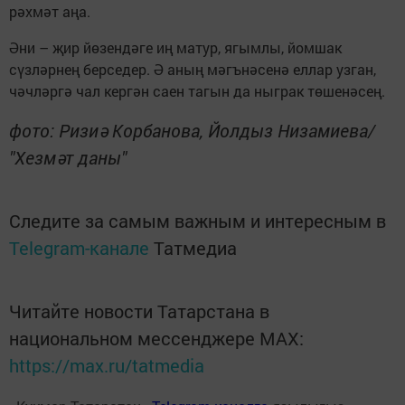
рәхмәт аңа.
Әни – җир йөзендәге иң матур, ягымлы, йомшак
сүзләрнең берседер. Ә аның мәгънәсенә еллар узган,
чәчләргә чал кергән саен тагын да ныграк төшенәсең.
фото: Ризиә Корбанова, Йолдыз Низамиева/
"Хезмәт даны"
Следите за самым важным и интересным в
Telegram-канале
Татмедиа
Читайте новости Татарстана в
национальном мессенджере MАХ:
https://max.ru/tatmedia