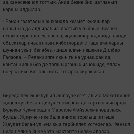
ашханәсенә юл тоттык. Анда безне бик шатланып
каршы алдылар.
- Район газетасын ашханәдә хезмәт куючылар
барыбыз да алдырабыз, яратып укыйбыз. Безнең
оешма турында еш языла, яңалыкларны, кайда нинди
объектлар ачылганын, кибетләрдәге ташламаларны
шуннан укып беләбез, - диде өлкән пешекче Дилбәр
Гаязова. – Редакциягә якын гына урнашсак да,
квитанцияне бер дә тапшырганыбыз юк иде, Аллаһ
боерса, икенче юлы истә тотарга кирәк икән.
Биредә пешекче булып эшләүче егет Ильяс Мөхетдинов
җиңел кул белән җиңүче номерны да тартып чыгарды.
Бүләккә Кукмарадан Марсилә Фәйзрахманова лаек
булды. Җиңүче - ике бала әнисе: тормыш иптәше
Җәүдәт белән ул һәм кыз тәрбияләп үстерәләр. Фәнзил
белән Алинә 3нче урта мәктәптә белем алалар.