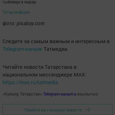
гыйнварга кадәр.
Татар-информ
фото: pixabay.com
Следите за самым важным и интересным в
Telegram-канале
Татмедиа
Читайте новости Татарстана в
национальном мессенджере MАХ:
https://max.ru/tatmedia
«Кукмор Татарстан»
Telegram-каналга
язылыгыз
Перейти на страницу новости