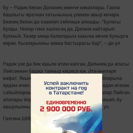
Бу – Радик белән Диләнең икенче никахлары. Гаилә
башлыгы яраткан хатынының үлемен авыр кичерә.
Безнең белән дә озаклап сөйләшә алмады. “Буласы
булды. Ниләр генә эшләсәң дә, Диләне кайтарып
булмый. Хәзер миңа балаларым хакына көчле булырга
кирәк. Кызларымны аякка бастырасы бар”, – ди ул.
Радик үзе дә бик яшьли ятим калган, Диләнең дә апасы
Ләйсәннән башка таяныр кешесе юк. Әти-әниләре
вафат. Якыннары, дуслары Радикның сабыйларына
ярдәм өчен акча җыя башлаганнар. Ике атнадан игезәк
сабыйларны хастаханәдән чыгаралар. Балалар Ләйсән
апалары йортына кайтачак. “Ике гаилә берләшеп, бу
авырлыкны бергә күтәрсәк кенә инде”, – ди ул.
Гөлгенә ШИҺАПОВА/
Ватаным Татарстан