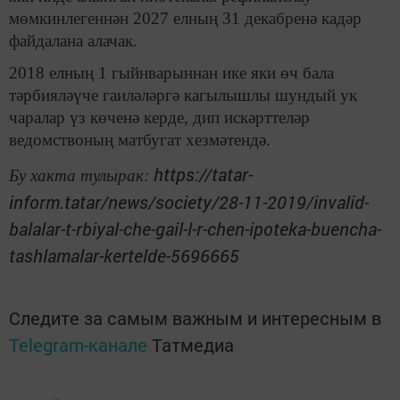
мөмкинлегеннән 2027 елның 31 декабренә кадәр
файдалана алачак.
2018 елның 1 гыйнварыннан ике яки өч бала
тәрбияләүче гаиләләргә кагылышлы шундый ук
чаралар үз көченә керде, дип искәрттеләр
ведомствоның матбугат хезмәтендә.
https://tatar-
Бу хакта тулырак:
inform.tatar/news/society/28-11-2019/invalid-
balalar-t-rbiyal-che-gail-l-r-chen-ipoteka-buencha-
tashlamalar-kertelde-5696665
Следите за самым важным и интересным в
Telegram-канале
Татмедиа