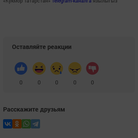
«Кукмор Татарстан»
Telegram-каналга
язылыгыз
Оставляйте реакции
0
0
0
0
0
Расскажите друзьям