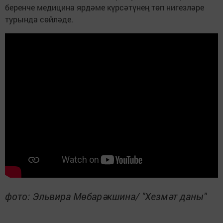
беренче медицина ярдәме күрсәтүнең төп нигезләре
турында сөйләде.
фото: Эльвира Мөбарәкшина/ "Хезмәт даны"