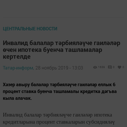
ЦЕНТРАЛЬНЫЕ НОВОСТИ
Инвалид балалар тәрбияләүче гаиләләр
өчен ипотека буенча ташламалар
кертелде
Татар-информ,
28 ноябрь 2019 - 13:03
1639
0
0
Хәзер авыру балалар тәрбияләүче гаиләләр еллык 6
процент ставка буенча ташламалы кредитка дәгъва
кыла алачак.
Инвалид балалар тәрбияләүче гаиләләр ипотека
кредитларына процент ставкаларын субсидияләү