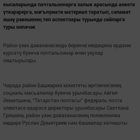
кысаларында почтальоннарга халык арасында анкета
үткәрәрергә, мәгълүмати материал таратып, сәламәт
яшәү рәвешенең төп аспектлары турында сөйләргә
туры киләчәк
Район үзәк дәваханәсендә беренче медицина ярдәме
күрсәтү буенча почтальоннар өчен укулар
оештырылды.
Чарада район Башкарма комитеты җитәкчесенең
социаль мәсьәләләр буенча урынбасары Айгөл
Әхмәтшина, “Татарстан почтасы” федераль почта
элемтәсе идарәсе директоры урынбасары Светлана
Гришина, район үзәк дәваханәсенең поликлиника
мөдире Руслан Димитриев һәм башкалар катнашты.