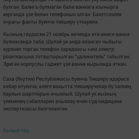
булган. Балигъ булмаган бала ваннага юынырга
кергәндә үзе белән телефонын алган. Бәхетсезлек
очрагы факты буенча тикшерү үткәрелә.
Кызның гәүдәсен 21 ноябрь кичендә әти-әнисе ванна
бүлмәсендә таба. Шулай ук анда ялангач чыбыгы
күренеп торган телефон зарядкасы һәм электр
розеткасына тоташтырылган “удлинитель” табылган.
Эрегән корпуслы гаджет үзе ванна кырыенда яткан.
Саха (Якутия) Республикасы буенча Тикшерү идарәсе
хәбәр итүенчә, әлеге вакытта тикшерүчеләр бу хәлнең
барлык шартларын ачыклый. Шулай ук кызның
үлеменең сәбәпләрен ачыклау өчен суд-медицина
экспертизасы билгеләнгән.
Кызыл таң