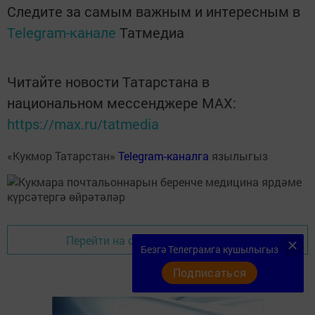
Следите за самым важным и интересным в
Telegram-канале
Татмедиа
Читайте новости Татарстана в
национальном мессенджере MАХ:
https://max.ru/tatmedia
«Кукмор Татарстан»
Telegram-каналга
язылыгыз
Перейти на страницу новости
Безгә Телеграмга кушылыгыз
Подписаться