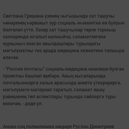
Светлана Гришина үзенең чыгышында хат ташучы
һөнәренең һәрвакыт зур социаль әһәмияткә ия булуын
билгеләп үтте. Хәзер хат ташучылар төрле тормыш
хәлләрендә югалып калмыйча, сәламәтлегенә
куркыныч янаган авылдашлары турындагы
мәгълүматны тиз арада медицина хезмәтенә тапшыра
алачак.
- “Россия почтасы” социаль-медицина юнәлеше булган
проектны башлап җибәрә. Аның кысаларында
почтальоннарга халык арасында анкета үткәрәрергә,
мәгълүмати материал таратып, сәламәт яшәү
рәвешенең төп аспектлары турында сөйләргә туры
киләчәк, - диде ул.
Аннан соң поликлиника мөдире Руслан Димитриев