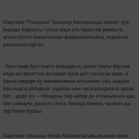
Марсилә “Ромашка” балалар бакчасында хезмәт куя.
Биредә барлыгы тугыз кеше альтернатив рәвештә,
ягъни почта хезмәтеннән файдаланмыйча, подписка
рәсмиләштергән.
- Без гомер буе газета алдырдык, әмма соңгы бер-ике
елда интернеттан да карап була дип туктаган идек. Ә
бакча мөдире бу мөмкинлекне әйткәннән соң, яңадан
язылырга уйладым: уңайлы һәм чагыштырмача арзан
бит, - диде ул. – Моңарчы бер әйбер дә отканым юк иде,
бик сөендем, рәхмәт сезгә, Әниләр көненә, чыннан да,
зур бүләк булды.
Марсилә тумышы белән Байлангар авылыннан икән.