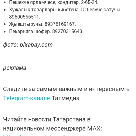
Пешекче ярдәмчесе, кондитер. 2-65-24.
Хуҗалык товарлары кибетенә 1С белүче сатучы.
89600556511.
Җыештыручы. 89376169167.
Пекарняга шофер. 89270315643.
фото: pixabay.com
реклама
Следите за самым важным и интересным в
Telegram-канале
Татмедиа
Читайте новости Татарстана в
национальном мессенджере MАХ: