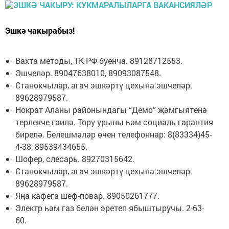
Эшкә чакырабыз!
Вахта методы, ТК РФ буенча. 89128712553.
Эшчеләр. 89047638010, 89093087548.
Станокчылар, агач эшкәртү цехына эшчеләр.
89628979587.
Нократ Аланы районындагы “Демо” җәмгыятенә
терлекче гаилә. Тору урыны һәм социаль гарантия
бирелә. Белешмәләр өчен телефоннар: 8(83334)45-
4-38, 89539434655.
Шофер, слесарь. 89270315642.
Станокчылар, агач эшкәртү цехына эшчеләр.
89628979587.
Яңа кафега шеф-повар. 89050261777.
Электр һәм газ белән эретеп ябыштыручы. 2-63-
60.