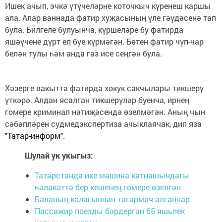
Ишек ачып, эчкә үтүчеләрне коточкыч күренеш каршы
ала. Алар ваннада фатир хуҗасының үле гәүдәсенә тап
була. Билгеле булуынча, күршеләре бу фатирда
яшәүчене дүрт ел буе күрмәгән. Бөтен фатир чүп-чар
белән тулы һәм анда газ исе сеңгән була.
Хәзерге вакытта фатирда хокук сакчылары тикшерү
үткәрә. Алдан ясалган тикшерүләр буенча, ирнең
гомере криминал нәтиҗәсендә өзелмәгән. Аның чын
сәбәпләрен судмедэкспертиза ачыклаячак, дип яза
"Татар-информ"
.
Шулай ук укыгыз:
Татарстанда ике машина катнашындагы
һәлакәттә бер кешенең гомере өзелгән
Баланың колагыннан тәгәрмәч алганнар
Пассажир поезды бәрдергән 65 яшьлек