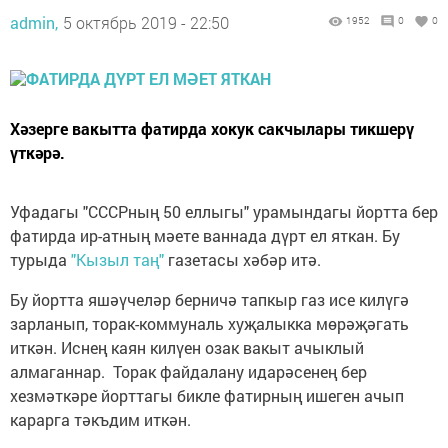
admin,
5 октябрь 2019 - 22:50
1952
0
0
Хәзерге вакытта фатирда хокук сакчылары тикшерү
үткәрә.
Уфадагы "СССРның 50 еллыгы" урамындагы йортта бер
фатирда ир-атның мәете ваннада дүрт ел яткан. Бу
турыда
"Кызыл таң"
газетасы хәбәр итә.
Бу йортта яшәүчеләр берничә тапкыр газ исе килүгә
зарланып, торак-коммуналь хуҗалыкка мөрәҗәгать
иткән. Иснең каян килүен озак вакыт ачыклый
алмаганнар. Торак файдалану идарәсенең бер
хезмәткәре йорттагы бикле фатирның ишеген ачып
карарга тәкъдим иткән.