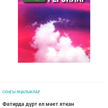
СОҢГЫ ЯҢАЛЫКЛАР
Фатирда дүрт ел мәет яткан