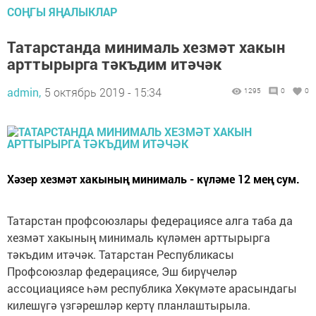
СОҢГЫ ЯҢАЛЫКЛАР
Татарстанда минималь хезмәт хакын
арттырырга тәкъдим итәчәк
admin,
5 октябрь 2019 - 15:34
1295
0
0
Хәзер хезмәт хакының минималь - күләме 12 мең сум.
Татарстан профсоюзлары федерациясе алга таба да
хезмәт хакының минималь күләмен арттырырга
тәкъдим итәчәк. Татарстан Республикасы
Профсоюзлар федерациясе, Эш бирүчеләр
ассоциациясе һәм республика Хөкүмәте арасындагы
килешүгә үзгәрешләр кертү планлаштырыла.