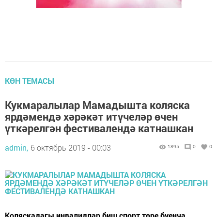
КӨН ТЕМАСЫ
Кукмаралылар Мамадышта коляска
ярдәмендә хәрәкәт итүчеләр өчен
үткәрелгән фестивалендә катнашкан
admin,
6 октябрь 2019 - 00:03
1895
0
0
Коляскадагы инвалидлар биш спорт төре буенча