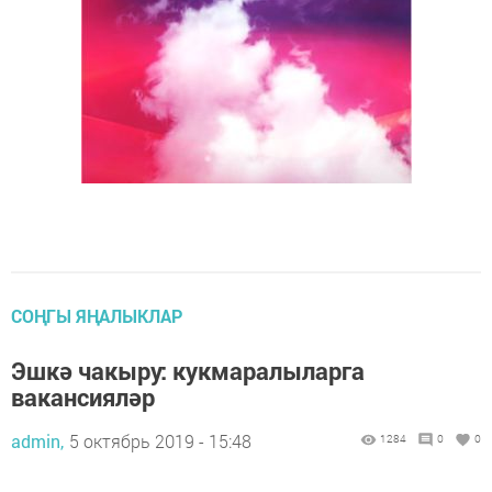
СОҢГЫ ЯҢАЛЫКЛАР
Эшкә чакыру: кукмаралыларга
вакансияләр
admin,
5 октябрь 2019 - 15:48
1284
0
0