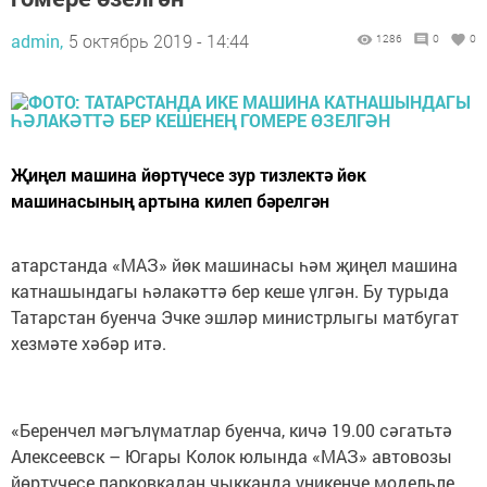
admin,
5 октябрь 2019 - 14:44
1286
0
0
Җиңел машина йөртүчесе зур тизлектә йөк
машинасының артына килеп бәрелгән
атарстанда «МАЗ» йөк машинасы һәм җиңел машина
катнашындагы һәлакәттә бер кеше үлгән. Бу турыда
Татарстан буенча Эчке эшләр министрлыгы матбугат
хезмәте хәбәр итә.
«Беренчел мәгълүматлар буенча, кичә 19.00 сәгатьтә
Алексеевск – Югары Колок юлында «МАЗ» автовозы
йөртүчесе парковкадан чыкканда уникенче модельле