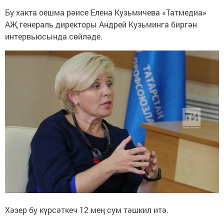
Бу хакта оешма рәисе Елена Кузьмичева «Татмедиа»
АҖ генераль директоры Андрей Кузьминга биргән
интервьюсында сөйләде.
Хәзер бу күрсәткеч 12 мең сум тәшкил итә.