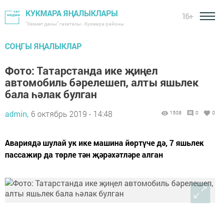
КУКМАРА ЯҢАЛЫКЛАРЫ
16+
"Хезмәт даны" газетасы - Кукмара районы
СОҢГЫ ЯҢАЛЫКЛАР
Фото: Татарстанда ике җиңел
автомобиль бәрелешеп, алты яшьлек
бала һәлак булган
admin,
6 октябрь 2019 - 14:48
1508
0
0
Авариядә шулай ук ике машина йөртүче дә, 7 яшьлек
пассажир да төрле тән җәрәхәтләре алган