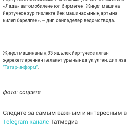
«Лада» автомобиленә юл бирмәгән. Җиңел машина
йөртүчесе зур тизлектә йөк машинасының артына
килеп бәрелгән», – дип сөйләделәр ведомствода.
Җиңел машинаның 33 яшьлек йөртүчесе алган
җәрәхәтләреннән һәлакәт урынында ук үлгән, дип яза
"Татар-информ"
.
фото: соцсети
Следите за самым важным и интересным в
Telegram-канале
Татмедиа