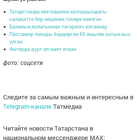
Татарстанда ике машина катнашындагы
һәлакәттә бер кешенең гомере өзелгән
Баланың колагыннан тәгәрмәч алганнар
Пассажир поезды бәрдергән 65 яшьлек хатын-кыз
үлгән
Фатирда дүрт ел мәет яткан
фото: соцсети
Следите за самым важным и интересным в
Telegram-канале
Татмедиа
Читайте новости Татарстана в
национальном мессенджере MАХ: