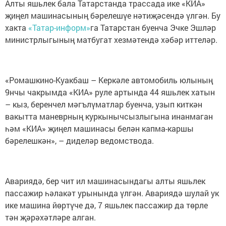
Алты яшьлек бала Татарстанда трассада ике «КИА»
җиңел машинасының бәрелешүе нәтиҗәсендә үлгән. Бу
хакта
«Татар-информ»
га Татарстан буенча Эчке Эшләр
министрлыгының матбугат хезмәтендә хәбәр иттеләр.
«Ромашкино-Куакбаш – Керкәле автомобиль юлының
9нчы чакрымда «КИА» руле артында 44 яшьлек хатын
– кыз, беренчел мәгълүматлар буенча, узып киткән
вакытта маневрның куркынычсызлыгына инанмаган
һәм «КИА» җиңел машинасы белән капма-каршы
бәрелешкән», – диделәр ведомствода.
Авариядә, бер чит ил машинасындагы алты яшьлек
пассажир һәлакәт урынында үлгән. Авариядә шулай ук
ике машина йөртүче дә, 7 яшьлек пассажир да төрле
тән җәрәхәтләре алган.