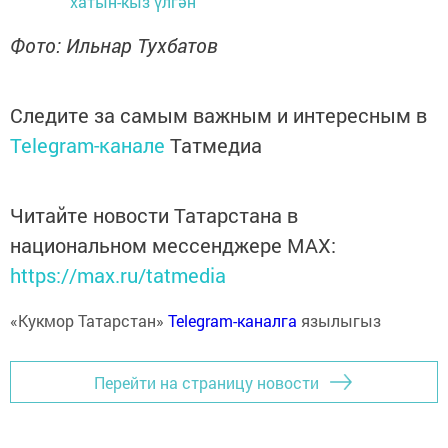
хатын-кыз үлгән
Фото: Ильнар Тухбатов
Следите за самым важным и интересным в
Telegram-канале
Татмедиа
Читайте новости Татарстана в
национальном мессенджере MАХ:
https://max.ru/tatmedia
«Кукмор Татарстан»
Telegram-каналга
язылыгыз
Перейти на страницу новости