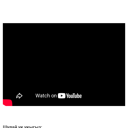
Шулай ук укыгыз: