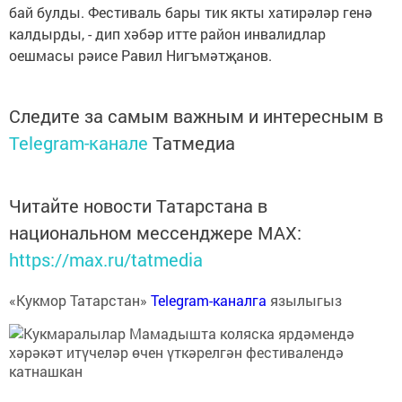
бай булды. Фестиваль бары тик якты хатирәләр генә
калдырды, - дип хәбәр итте район инвалидлар
оешмасы рәисе Равил Нигъмәтҗанов.
Следите за самым важным и интересным в
Telegram-канале
Татмедиа
Читайте новости Татарстана в
национальном мессенджере MАХ:
https://max.ru/tatmedia
«Кукмор Татарстан»
Telegram-каналга
язылыгыз