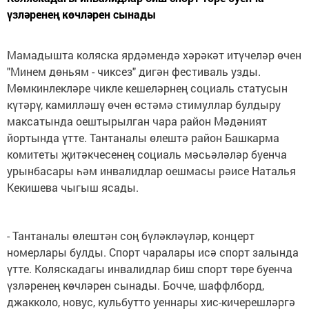
үзләренең көчләрен сынады
Мамадышта коляска ярдәмендә хәрәкәт итүчеләр өчен
"Минем дөньям - чиксез" дигән фестиваль узды.
Мөмкинлекләре чикле кешеләрнең социаль статусын
күтәрү, камилләшү өчен өстәмә стимуллар булдыру
максатында оештырылган чара район Мәдәният
йортында үтте. Тантаналы өлештә район Башкарма
комитеты җитәкчесенең социаль мәсьәләләр буенча
урынбасары һәм инвалидлар оешмасы рәисе Наталья
Кекишева чыгыш ясады.
- Тантаналы өлештән соң бүләкләүләр, концерт
номерлары булды. Спорт чаралары исә спорт залында
үтте. Коляскадагы инвалидлар биш спорт төре буенча
үзләренең көчләрен сынады. Бочче, шаффлборд,
джакколо, новус, кульбутто уеннары хис-кичерешләргә