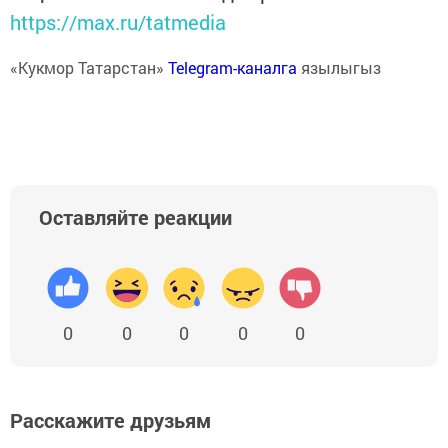
https://max.ru/tatmedia
«Кукмор Татарстан»
Telegram-каналга
язылыгыз
Оставляйте реакции
0
0
0
0
0
Расскажите друзьям