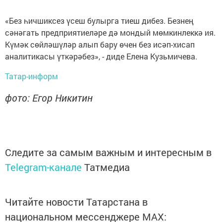
«Без һичшиксез үсеш булырга тиеш дибез. Безнең
сәнәгать предприятиеләре дә мондый мөмкинлеккә ия.
Күмәк сөйләшүләр алып бару өчен без исәп-хисап
аналитикасы үткәрәбез», - диде Елена Кузьмичева.
Татар-информ
фото: Егор Никитин
Следите за самым важным и интересным в
Telegram-канале
Татмедиа
Читайте новости Татарстана в
национальном мессенджере MАХ: