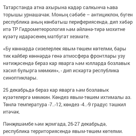
Татарстанда атна ахырына кадәр салкынча һава
торышы урнашачак. Моның сәбәбе – антициклон, бүген
республика аның көнбатыш перифериясендә, дип хәбәр
итә ТР Гидрометеорология һәм әйләнә-тирә мохитне
күзәтү идарәсенең матбугат хезмәте.
«Бу көннәрдә сизелерлек явым-төшем көтелми, бары
тик кайбер көннәрдә генә атмосфера фронтлары узу
нәтиҗәсендә бераз кар яварга һәм юлларда бозлавык
хасил булырга мөмкин», - дип искәртә республика
синоптиклары.
25 декабрьдә бераз кар яварга һәм бозлавык
күзәтелергә мөмкин. Көндез явым-төшем ихтималы аз.
Төнлә температура -7..-12, көндез -4..-9 градус тәшкил
итәчәк.
Пәнҗешәмбе һәм җомгада, 26-27 декабрьдә,
республика территориясендә явым-төшем көтелми.