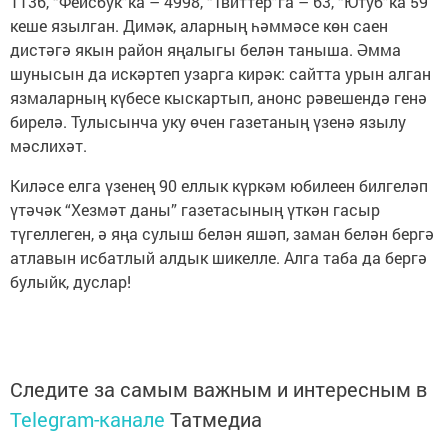
1136, “Фейсбук”ка – 4998, “Твиттер”га – 63, “Ютуб”ка 59
кеше язылган. Димәк, аларның һәммәсе көн саен
дистәгә якын район яңалыгы белән таныша. Әмма
шунысын да искәртеп узарга кирәк: сайтта урын алган
язмаларның күбесе кыскартып, анонс рәвешендә генә
бирелә. Тулысынча уку өчен газетаның үзенә язылу
мәслихәт.
Киләсе елга үзенең 90 еллык күркәм юбилеен билгеләп
үтәчәк “Хезмәт даны” газетасының үткән гасыр
түгеллеген, ә яңа сулыш белән яшәп, заман белән бергә
атлавын исбатлый алдык шикелле. Алга таба да бергә
булыйк, дуслар!
Следите за самым важным и интересным в
Telegram-канале
Татмедиа