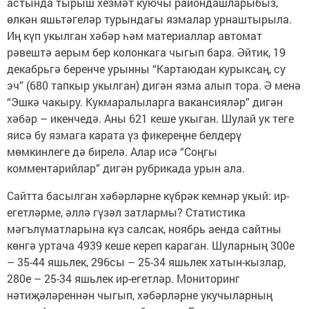
астында тырыш хезмәт куючы райондашларыбыз,
өлкән яшьтәгеләр турындагы язмалар урнаштырыла.
Иң күп укылган хәбәр һәм материаллар автомат
рәвештә аерым бер колонкага чыгып бара. Әйтик, 19
декабрьгә беренче урынны “Картаюдан курыксаң, су
эч” (680 тапкыр укылган) дигән язма алып тора. Ә менә
“Эшкә чакыру. Кукмаралыларга вакансияләр” дигән
хәбәр – икенчедә. Аны 621 кеше укыган. Шулай ук теге
яисә бу язмага карата үз фикереңне белдерү
мөмкинлеге дә бирелә. Алар исә “Соңгы
комментарийлар” дигән рубрикада урын ала.
Сайтта басылган хәбәрләрне күбрәк кемнәр укый: ир-
егетләрме, әллә гүзәл затлармы? Статистика
мәгълүматларына күз салсак, ноябрь аенда сайтны
көнгә уртача 4939 кеше кереп караган. Шуларның 300е
– 35-44 яшьлек, 296сы – 25-34 яшьлек хатын-кызлар,
280е – 25-34 яшьлек ир-егетләр. Мониторинг
нәтиҗәләреннән чыгып, хәбәрләрне укучыларның