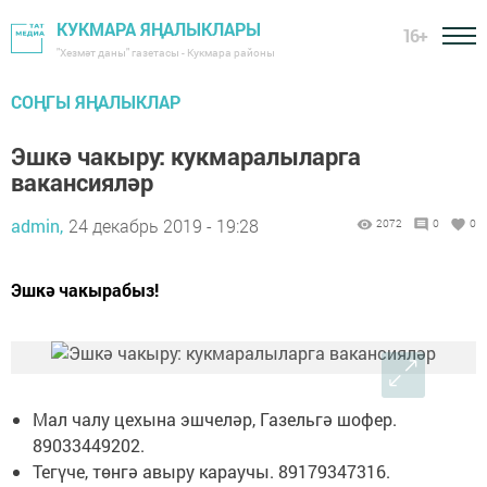
КУКМАРА ЯҢАЛЫКЛАРЫ
16+
"Хезмәт даны" газетасы - Кукмара районы
СОҢГЫ ЯҢАЛЫКЛАР
Эшкә чакыру: кукмаралыларга
вакансияләр
admin,
24 декабрь 2019 - 19:28
2072
0
0
Эшкә чакырабыз!
Мал чалу цехына эшчеләр, Газельгә шофер.
89033449202.
Тегүче, төнгә авыру караучы. 89179347316.