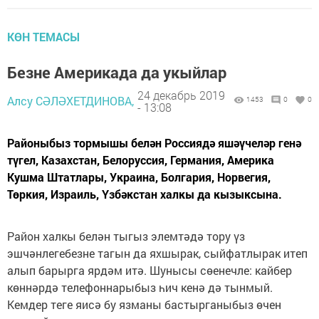
КӨН ТЕМАСЫ
Безне Америкада да укыйлар
24 декабрь 2019
Алсу СӘЛӘХЕТДИНОВА,
1453
0
0
- 13:08
Районыбыз тормышы белән Россиядә яшәүчеләр генә
түгел, Казахстан, Белоруссия, Германия, Америка
Кушма Штатлары, Украина, Болгария, Норвегия,
Төркия, Израиль, Үзбәкстан халкы да кызыксына.
Район халкы белән тыгыз элемтәдә тору үз
эшчәнлегебезне тагын да яхшырак, сыйфатлырак итеп
алып барырга ярдәм итә. Шунысы сөенечле: кайбер
көннәрдә телефоннарыбыз һич кенә дә тынмый.
Кемдер теге яисә бу язманы бастырганыбыз өчен