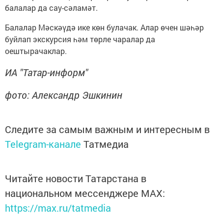
балалар да сау-сәламәт.
Балалар Мәскәүдә ике көн булачак. Алар өчен шәһәр
буйлап экскурсия һәм төрле чаралар да
оештырачаклар.
ИА "Татар-информ"
фото: Александр Эшкинин
Следите за самым важным и интересным в
Telegram-канале
Татмедиа
Читайте новости Татарстана в
национальном мессенджере MАХ:
https://max.ru/tatmedia