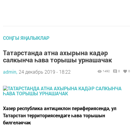
СОҢГЫ ЯҢАЛЫКЛАР
Татарстанда атна ахырына кадәр
салкынча һава торышы урнашачак
admin,
24 декабрь 2019 - 18:22
1492
0
0
Хәзер республика антициклон перифериясендә, ул
Татарстан территориясендәге һава торышын
билгеләячәк