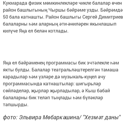
Кукмарада физик мөмкинлекләре чикле балалар өчен
район башлыгының Чыршы бәйрәме узды. Бәйрәмдә
50 бала катнашты. Район башлыгы Сергей Димитриев
балаларны һәм аларның әти-әниләрен якынлашып
килүче Яңа ел белән котлады.
Яңа ел бәйрәменең программасы бик эчтәлекле һәм
якты булды. Балалар театральләштерелгән тамаша
карадылар һәм үзләре дә музыкаль-күңел ачу
программасында катнаштылар: шигырьләр
сөйләделәр, җырлар җырладылар, ә Кыш бабай
балаларны бик теләп тыңлады һәм бүләкләр
тапшырды.
фото: Эльвира Мөбаркәшина/ "Хезмәт даны"