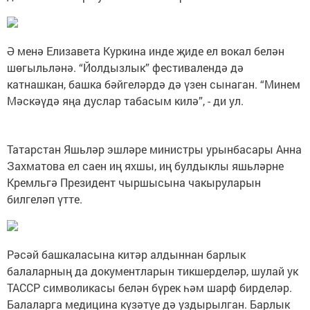
Ә менә Елизавета Куркина инде җиде ел вокал белән
шөгыльләнә. “Йолдызлык” фестивалендә дә
катнашкан, башка бәйгеләрдә дә үзен сынаган. “Минем
Мәскәүдә яңа дуслар табасым килә”, - ди ул.
Татарстан Яшьләр эшләре министры урынбасары Анна
Захматова ел саен иң яхшы, иң булдыклы яшьләрне
Кремльгә Президент чыршысына чакыруларын
билгеләп үтте.
Рәсәй башкаласына китәр алдыннан барлык
балаларның да документларын тикшерделәр, шулай ук
ТАССР символикасы белән бүрек һәм шарф бирделәр.
Балаларга медицина күзәтүе дә уздырылган. Барлык