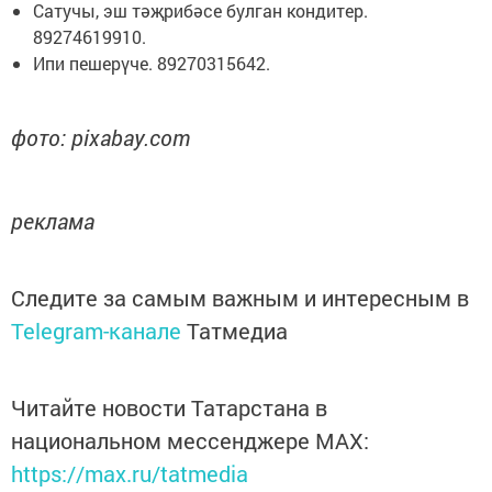
Сатучы, эш тәҗрибәсе булган кондитер.
89274619910.
Ипи пешерүче. 89270315642.
фото: pixabay.com
реклама
Следите за самым важным и интересным в
Telegram-канале
Татмедиа
Читайте новости Татарстана в
национальном мессенджере MАХ:
https://max.ru/tatmedia