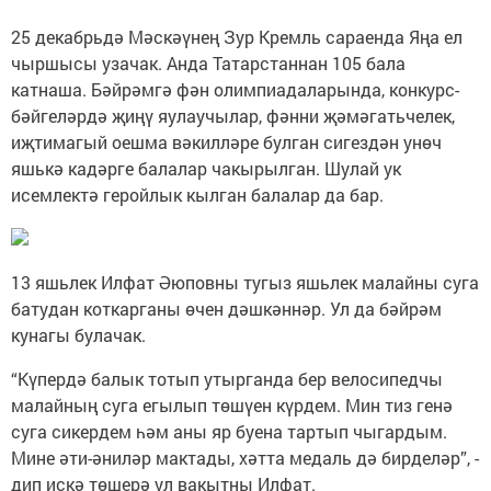
25 декабрьдә Мәскәүнең Зур Кремль сараенда Яңа ел
чыршысы узачак. Анда Татарстаннан 105 бала
катнаша. Бәйрәмгә фән олимпиадаларында, конкурс-
бәйгеләрдә җиңү яулаучылар, фәнни җәмәгатьчелек,
иҗтимагый оешма вәкилләре булган сигездән унөч
яшькә кадәрге балалар чакырылган. Шулай ук
исемлектә геройлык кылган балалар да бар.
13 яшьлек Илфат Әюповны тугыз яшьлек малайны суга
батудан коткарганы өчен дәшкәннәр. Ул да бәйрәм
кунагы булачак.
“Күпердә балык тотып утырганда бер велосипедчы
малайның суга егылып төшүен күрдем. Мин тиз генә
суга сикердем һәм аны яр буена тартып чыгардым.
Мине әти-әниләр мактады, хәтта медаль дә бирделәр”, -
дип искә төшерә ул вакытны Илфат.