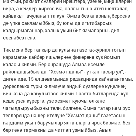
мактый, рәхмәт сүзләрен ирештерә, үзенең киңәшләрен
бирә, ә кемдер, киресенчә, саллы гына итеп шелтәләп,
кайвакыт ачуланып та куя. Әмма без аларның берсенә
дә үпкә сакламыйбыз, бу юлы да игътибарсыз
калдырмаганнар, халык укый бит язмаларны, дип
сөенәбез генә.
Тик менә бер тапкыр да кулына газета-журнал тотып
карамаган кайбер яшьләрнең фикеренә күз йомып
каласы килми. Бер очрашуда Алмаз исемле
райондашыбыз да: “Хезмәт даны” - үткән гасыр ул”, -
дигән иде. 15 ел дәвамында редакциядә кайнагангамы,
дөреслеккә туры килмәүче андый сүзләрне күңелнең
һич кенә дә кабул итәсе килми. Газета битләрендә күп
кеше үзен күрергә, үзе хезмәт куючы өлкәне
чагылдыруыбызны тели, билгеле. Әмма татар һәм рус
телләрендә нәшер ителүче “Хезмәт даны” газетасын
һәрдаим укып баручылар ялганларга ирек бирмәс: без
бер генә тармакны да читләп узмыйбыз. Авыл