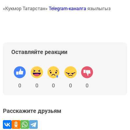
«Кукмор Татарстан»
Telegram-каналга
язылыгыз
Оставляйте реакции
0
0
0
0
0
Расскажите друзьям