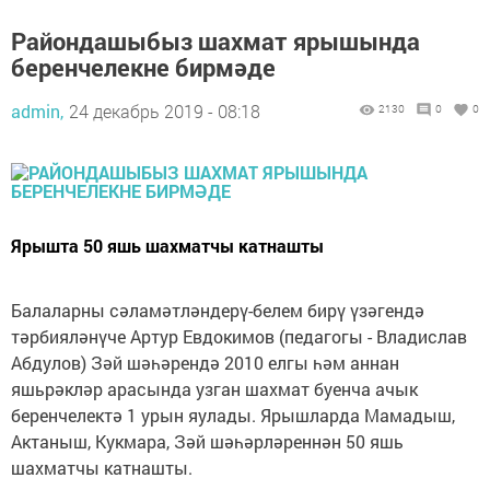
Райондашыбыз шахмат ярышында
беренчелекне бирмәде
admin,
24 декабрь 2019 - 08:18
2130
0
0
Ярышта 50 яшь шахматчы катнашты
Балаларны сәламәтләндерү-белем бирү үзәгендә
тәрбияләнүче Артур Евдокимов (педагогы - Владислав
Абдулов) Зәй шәһәрендә 2010 елгы һәм аннан
яшьрәкләр арасында узган шахмат буенча ачык
беренчелектә 1 урын яулады. Ярышларда Мамадыш,
Актаныш, Кукмара, Зәй шәһәрләреннән 50 яшь
шахматчы катнашты.