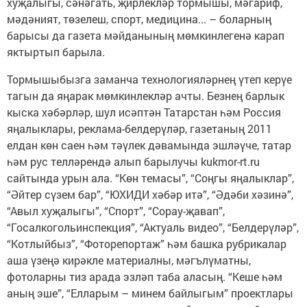
хуҗалыгы, сәнәгать, җирлекләр тормышы, мәгариф,
мәдәният, төзелеш, спорт, медицина... – боларның
барысы да газета мәйданының мөмкинлегенә карап
яктыртып барыла.
Тормышыбызга заманча технологияләрнең үтеп керүе
тагын да яңарак мөмкинлекләр ачты. Безнең барлык
кыска хәбәрләр, шул исәптән Татарстан һәм Россия
яңалыклары, реклама-белдерүләр, газетаның 2011
елдан көн саен һәм тәүлек дәвамында эшләүче, татар
һәм рус телләрендә алып барылучы kukmor-rt.ru
сайтында урын ала. “Көн темасы”, “Соңгы яңалыклар”,
“Әйтер сүзем бар”, “ЮХИДИ хәбәр итә”, “Әдәби хәзинә”,
“Авыл хуҗалыгы”, “Спорт”, “Сорау-җавап”,
“Госалкогольинспекция”, “Актуаль видео”, “Белдерүләр”,
“Котлыйбыз”, “Фоторепортаж” һәм башка рубрикалар
аша үзеңә кирәкле материалны, мәгълүматны,
фотоларны тиз арада эзләп таба аласың. “Кеше һәм
аның эше”, “Елларым – минем байлыгым” проектлары