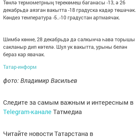
Төнлә термометрның терекөмеш баганасы -13, ә 26
декабрьдә аязган вакытта -18 градуска кадәр төшәчәк.
Көндез температура -5..-10 градустан артмаячак.
Шимбә көнне, 28 декабрьдә дә салкынча һава торышы
сакланыр дип көтелә. Шул ук вакытта, урыны белән
бераз кар явачак.
Татар-информ
фото: Владимир Васильев
Следите за самым важным и интересным в
Telegram-канале
Татмедиа
Читайте новости Татарстана в