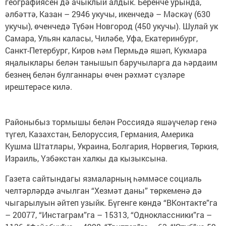
географиясен дә ачыклый алдык. Беренче урында,
әлбәттә, Казан – 2946 укучы, икенчедә – Мәскәү (630
укучы), өченчедә Түбән Новгород (450 укучы). Шулай ук
Самара, Ульян каласы, Чиләбе, Уфа, Екатеринбург,
Санкт-Петербург, Киров һәм Пермьдә яшәп, Кукмара
яңалыклары белән танышып баручыларга да һәрдаим
безнең белән булганнары өчен рәхмәт сүзләре
ирештерәсе килә.
Районыбыз тормышы белән Россиядә яшәүчеләр генә
түгел, Казахстан, Белоруссия, Германия, Америка
Кушма Штатлары, Украина, Болгария, Норвегия, Төркия,
Израиль, Үзбәкстан халкы да кызыксына.
Газета сайтындагы язмаларның һәммәсе социаль
челтәрләрдә ачылган “Хезмәт даны” төркеменә дә
чыгарылуын әйтеп узыйк. Бүгенге көндә “ВКонтакте”га
– 20077, “Инстаграм”га – 15313, “Одноклассники”га –