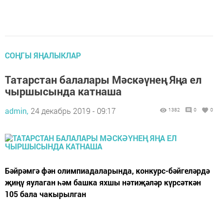
СОҢГЫ ЯҢАЛЫКЛАР
Татарстан балалары Мәскәүнең Яңа ел
чыршысында катнаша
admin,
24 декабрь 2019 - 09:17
1382
0
0
Бәйрәмгә фән олимпиадаларында, конкурс-бәйгеләрдә
җиңү яулаган һәм башка яхшы нәтиҗәләр күрсәткән
105 бала чакырылган