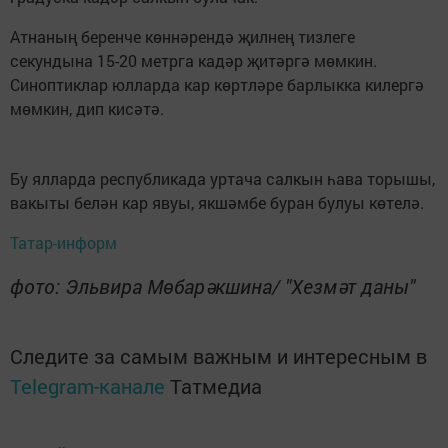
Атнаның беренче көннәрендә җилнең тизлеге
секундына 15-20 метрга кадәр җитәргә мөмкин.
Синоптиклар юлларда кар көртләре барлыкка килергә
мөмкин, дип кисәтә.
Бу ялларда республикада уртача салкын һава торышы,
вакыты белән кар явуы, якшәмбе буран булуы көтелә.
Татар-информ
фото: Эльвира Мөбарәкшина/ "Хезмәт даны"
Следите за самым важным и интересным в
Telegram-канале
Татмедиа