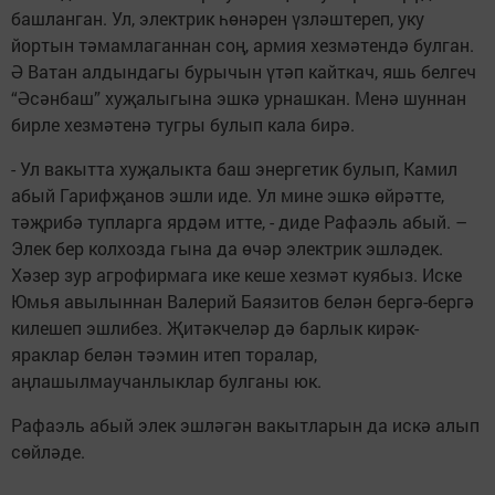
башланган. Ул, электрик һөнәрен үзләштереп, уку
йортын тәмамлаганнан соң, армия хезмәтендә булган.
Ә Ватан алдындагы бурычын үтәп кайткач, яшь белгеч
“Әсәнбаш” хуҗалыгына эшкә урнашкан. Менә шуннан
бирле хезмәтенә тугры булып кала бирә.
- Ул вакытта хуҗалыкта баш энергетик булып, Камил
абый Гарифҗанов эшли иде. Ул мине эшкә өйрәтте,
тәҗрибә тупларга ярдәм итте, - диде Рафаэль абый. –
Элек бер колхозда гына да өчәр электрик эшләдек.
Хәзер зур агрофирмага ике кеше хезмәт куябыз. Иске
Юмья авылыннан Валерий Баязитов белән бергә-бергә
килешеп эшлибез. Җитәкчеләр дә барлык кирәк-
яраклар белән тәэмин итеп торалар,
аңлашылмаучанлыклар булганы юк.
Рафаэль абый элек эшләгән вакытларын да искә алып
сөйләде.