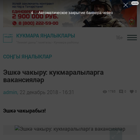
3
Автоматическое закрытие баннера через
КУКМАРА ЯҢАЛЫКЛАРЫ
16+
"Хезмәт даны" газетасы - Кукмара районы
СОҢГЫ ЯҢАЛЫКЛАР
Эшкә чакыру: кукмаралыларга
вакансияләр
admin,
22 декабрь 2018 - 16:31
1785
0
0
Эшкә чакырабыз!