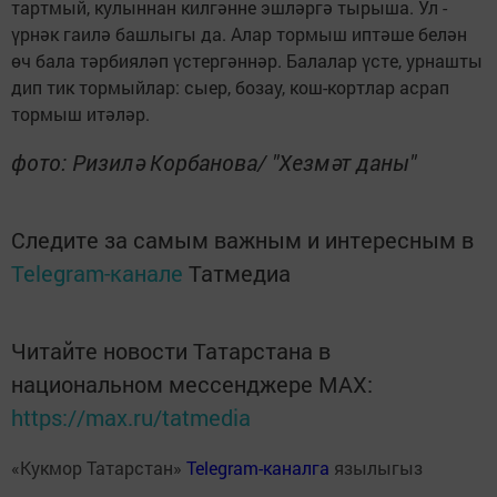
тартмый, кулыннан килгәнне эшләргә тырыша. Ул -
үрнәк гаилә башлыгы да. Алар тормыш иптәше белән
өч бала тәрбияләп үстергәннәр. Балалар үсте, урнашты
дип тик тормыйлар: сыер, бозау, кош-кортлар асрап
тормыш итәләр.
фото: Ризилә Корбанова/ "Хезмәт даны"
Следите за самым важным и интересным в
Telegram-канале
Татмедиа
Читайте новости Татарстана в
национальном мессенджере MАХ:
https://max.ru/tatmedia
«Кукмор Татарстан»
Telegram-каналга
язылыгыз