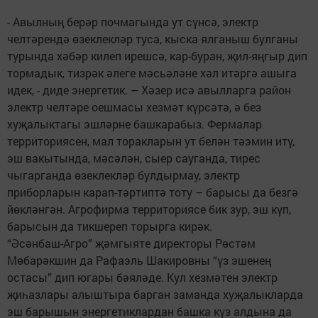
- Авылның берәр почмагында ут сүнсә, электр
челтәрендә өзеклекләр туса, кыска ялганыш булганы
турында хәбәр килеп ирешсә, кар-буран, җил-яңгыр дип
тормадык, тизрәк әлеге мәсьәләне хәл итәргә ашыга
идек, - диде энергетик. – Хәзер исә авылларга район
электр челтәре оешмасы хезмәт күрсәтә, ә без
хуҗалыктагы эшләрне башкарабыз. Фермалар
территориясен, мал торакларын ут белән тәэмин итү,
эш вакытында, мәсәлән, сыер сауганда, тирес
чыгарганда өзеклекләр булдырмау, электр
приборларын карап-тәртиптә тоту – барысы да безгә
йөкләнгән. Агрофирма территориясе бик зур, эш күп,
барысын да тикшереп торырга кирәк.
“Әсәнбаш-Агро” җәмгыяте директоры Рөстәм
Мөбарәкшин да Рафаэль Шакировны “үз эшенең
остасы” дип югары бәяләде. Кул хезмәтен электр
җиһазлары алыштыра барган заманда хуҗалыкларда
эш барышын энергетиклардан башка күз алдына да