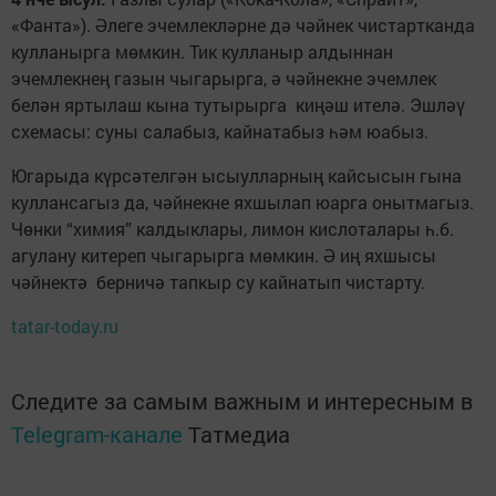
«Фанта»). Әлеге эчемлекләрне дә чәйнек чистартканда
кулланырга мөмкин. Тик кулланыр алдыннан
эчемлекнең газын чыгарырга, ә чәйнекне эчемлек
белән яртылаш кына тутырырга киңәш ителә. Эшләү
схемасы: суны салабыз, кайнатабыз һәм юабыз.
Югарыда күрсәтелгән ысыулларның кайсысын гына
куллансагыз да, чәйнекне яхшылап юарга онытмагыз.
Чөнки “химия” калдыклары, лимон кислоталары һ.б.
агулану китереп чыгарырга мөмкин. Ә иң яхшысы
чәйнектә берничә тапкыр су кайнатып чистарту.
tatar-today.ru
Следите за самым важным и интересным в
Telegram-канале
Татмедиа