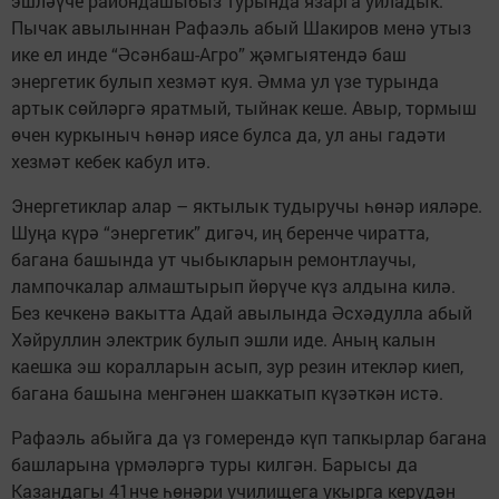
эшләүче райондашыбыз турында язарга уйладык.
Пычак авылыннан Рафаэль абый Шакиров менә утыз
ике ел инде “Әсәнбаш-Агро” җәмгыятендә баш
энергетик булып хезмәт куя. Әмма ул үзе турында
артык сөйләргә яратмый, тыйнак кеше. Авыр, тормыш
өчен куркыныч һөнәр иясе булса да, ул аны гадәти
хезмәт кебек кабул итә.
Энергетиклар алар – яктылык тудыручы һөнәр ияләре.
Шуңа күрә “энергетик” дигәч, иң беренче чиратта,
багана башында ут чыбыкларын ремонтлаучы,
лампочкалар алмаштырып йөрүче күз алдына килә.
Без кечкенә вакытта Адай авылында Әсхәдулла абый
Хәйруллин электрик булып эшли иде. Аның калын
каешка эш коралларын асып, зур резин итекләр киеп,
багана башына менгәнен шаккатып күзәткән истә.
Рафаэль абыйга да үз гомерендә күп тапкырлар багана
башларына үрмәләргә туры килгән. Барысы да
Казандагы 41нче һөнәри училищега укырга керүдән