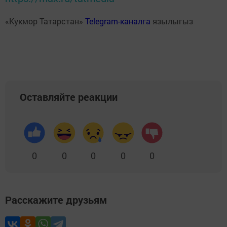
«Кукмор Татарстан»
Telegram-каналга
язылыгыз
Оставляйте реакции
0
0
0
0
0
Расскажите друзьям