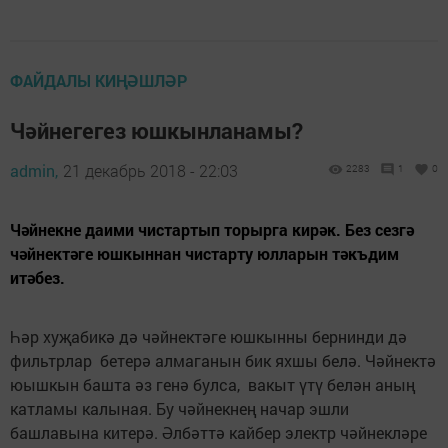
ФАЙДАЛЫ КИҢӘШЛӘР
Чәйнегегез юшкынланамы?
admin,
21 декабрь 2018 - 22:03
2283
1
0
Чәйнекне даими чистартып торырга кирәк. Без сезгә
чәйнектәге юшкыннан чистарту юлларын тәкъдим
итәбез.
Һәр хуҗабикә дә чәйнектәге юшкынны бернинди дә
фильтрлар бетерә алмаганын бик яхшы белә. Чәйнектә
юышкын башта әз генә булса, вакыт үтү белән аның
катламы калыная. Бу чәйнекнең начар эшли
башлавына китерә. Әлбәттә кайбер электр чәйнекләре