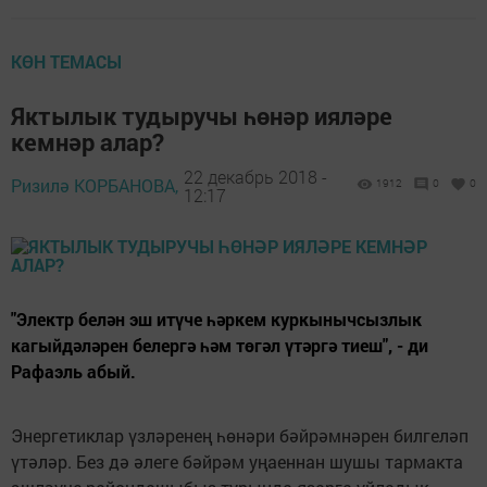
КӨН ТЕМАСЫ
Яктылык тудыручы һөнәр ияләре
кемнәр алар?
22 декабрь 2018 -
Ризилә КОРБАНОВА,
1912
0
0
12:17
"Электр белән эш итүче һәркем куркынычсызлык
кагыйдәләрен белергә һәм төгәл үтәргә тиеш", - ди
Рафаэль абый.
Энергетиклар үзләренең һөнәри бәйрәмнәрен билгеләп
үтәләр. Без дә әлеге бәйрәм уңаеннан шушы тармакта