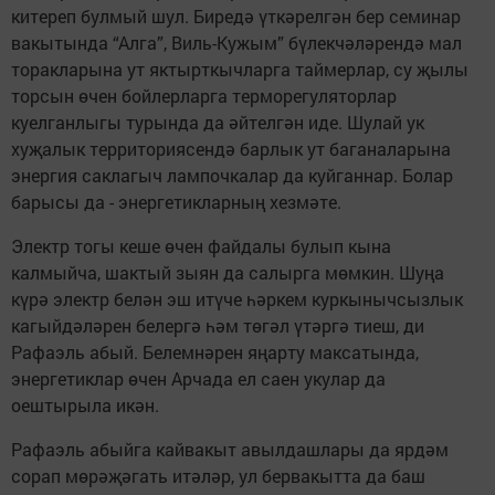
китереп булмый шул. Биредә үткәрелгән бер семинар
вакытында “Алга”, Виль-Кужым” бүлекчәләрендә мал
торакларына ут яктырткычларга таймерлар, су җылы
торсын өчен бойлерларга терморегуляторлар
куелганлыгы турында да әйтелгән иде. Шулай ук
хуҗалык территориясендә барлык ут баганаларына
энергия саклагыч лампочкалар да куйганнар. Болар
барысы да - энергетикларның хезмәте.
Электр тогы кеше өчен файдалы булып кына
калмыйча, шактый зыян да салырга мөмкин. Шуңа
күрә электр белән эш итүче һәркем куркынычсызлык
кагыйдәләрен белергә һәм төгәл үтәргә тиеш, ди
Рафаэль абый. Белемнәрен яңарту максатында,
энергетиклар өчен Арчада ел саен укулар да
оештырыла икән.
Рафаэль абыйга кайвакыт авылдашлары да ярдәм
сорап мөрәҗәгать итәләр, ул бервакытта да баш