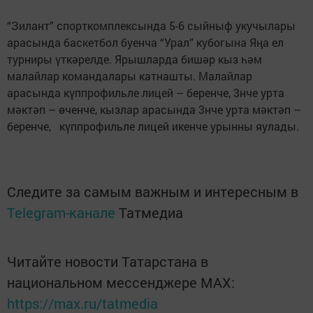
“Зилант” спорткомплексында 5-6 сыйныф укучылары
арасында баскетбол буенча “Урал” кубогына Яңа ел
турниры үткәрелде. Ярышларда бишәр кыз һәм
малайлар командалары катнашты. Малайлар
арасында күппрофильле лицей – беренче, 3нче урта
мәктәп – өченче, кызлар арасында 3нче урта мәктәп –
беренче, күппрофильле лицей икенче урынны яулады.
Следите за самым важным и интересным в
Telegram-канале
Татмедиа
Читайте новости Татарстана в
национальном мессенджере MАХ:
https://max.ru/tatmedia