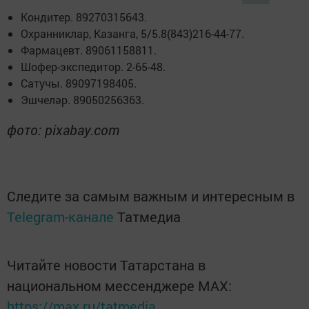
Кондитер. 89270315643.
Охранниклар, Казанга, 5/5.8(843)216-44-77.
Фармацевт. 89061158811.
Шофер-экспедитор. 2-65-48.
Сатучы. 89097198405.
Эшчеләр. 89050256363.
фото: pixabay.com
Следите за самым важным и интересным в
Telegram-канале
Татмедиа
Читайте новости Татарстана в
национальном мессенджере MАХ:
https://max.ru/tatmedia