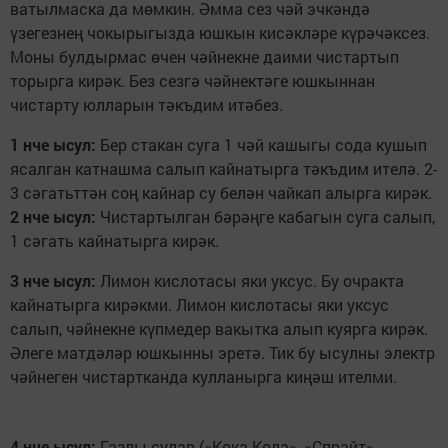
ватылмаска да мөмкин. Әмма сез чәй эчкәндә
үзегезнең чокырыгызда юшкын кисәкләре күрәчәксез.
Моны булдырмас өчен чәйнекне даими чистартып
торырга кирәк. Без сезгә чәйнектәге юшкыннан
чистарту юлларын тәкъдим итәбез.
1 нче ысул:
Бер стакан суга 1 чәй кашыгы сода кушып
ясалган катнашма салып кайнатырга тәкъдим ителә. 2-
3 сәгатьттән соң кайнар су белән чайкап алырга кирәк.
2 нче ысул:
Чистартылган бәрәңге кабагын суга салып,
1 сәгать кайнатырга кирәк.
3 нче ысул:
Лимон кислотасы яки уксус. Бу очракта
кайнатырга кирәкми. Лимон кислотасы яки уксус
салып, чәйнекне күпмедер вакытка алып куярга кирәк.
Әлеге матдәләр юшкынны эретә. Тик бу ысулны электр
чәйнеген чистартканда кулланырга киңәш ителми.
4 нче ысул:
Газлы сулар («Кока-Кола», «Спрайт»,