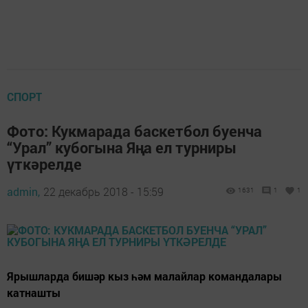
СПОРТ
Фото: Кукмарада баскетбол буенча
“Урал” кубогына Яңа ел турниры
үткәрелде
admin,
22 декабрь 2018 - 15:59
1631
1
1
Ярышларда бишәр кыз һәм малайлар командалары
катнашты