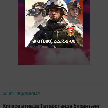
СОҢГЫ ЯҢАЛЫКЛАР
Киләсе атнада Татарстанда буран һәм