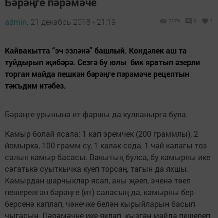
Бәрәңге пәрәмәче
admin,
21 декабрь 2018 - 21:19
2176
0
1
Кайвакытта “эч эзләнә” башлый. Көндәлек аш та
туйдырып җибәрә. Сезгә бу юлы бик яратып әзерли
торган майда пешкән бәрәңге пәрәмәче рецептын
тәкъдим итәбез.
Бәрәңге урынына ит фаршы да кулланырга була.
Камыр болай ясала: 1 кап эремчек (200 граммлы), 2
йомырка, 100 грамм су, 1 калак сода, 1 чәй калагы тоз
салып камыр басасы. Вакытың булса, бу камырны ике
сәгатькә суыткычка куеп торсаң, тагын да яхшы.
Камырдан шарчыклар ясап, аны җәеп, эченә төеп
пешерелгән бәрәңге (ит) саласың да, камырны бер-
берсенә каплап, чәнечке белән кырыйларын басып
чыгасың. Пәрәмәчне ике яклап кызган майда пешереп