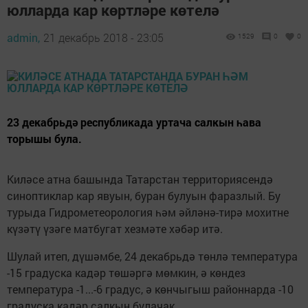
юлларда кар көртләре көтелә
admin,
21 декабрь 2018 - 23:05
1529
0
0
23 декабрьдә республикада уртача салкын һава
торышы була.
Киләсе атна башында Татарстан территориясендә
синоптиклар кар явуын, буран булуын фаразлый. Бу
турыда Гидрометеорология һәм әйләнә-тирә мохитне
күзәтү үзәге матбугат хезмәте хәбәр итә.
Шулай итеп, дүшәмбе, 24 декабрьдә төнлә температура
-15 градуска кадәр төшәргә мөмкин, ә көндез
температура -1...-6 градус, ә көнчыгыш районнарда -10
градуска кадәр салкын булачак.