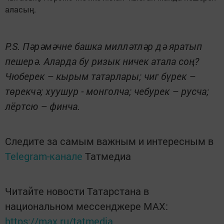
аласың.
P.S. Пәрәмәчне башка милләтләр дә яратып
пешерә. Аларда бу ризык ничек атала соң?
Чюберек – кырым татарлары; чиг бүрек –
төрекчә; хуушур - монголча; чебурек – русча;
лёртсю – финча.
Следите за самым важным и интересным в
Telegram-канале
Татмедиа
Читайте новости Татарстана в
национальном мессенджере MАХ:
https://max.ru/tatmedia