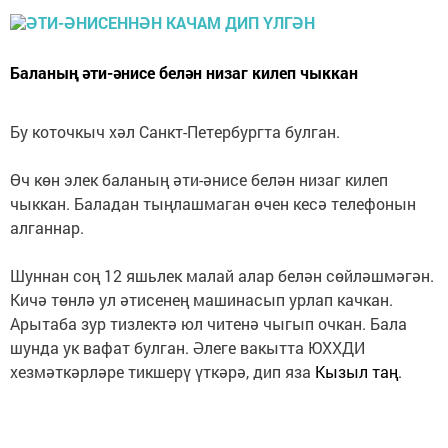
Баланың әти-әнисе белән низаг килеп чыккан
Бу коточкыч хәл Санкт-Петербургта булган.
Өч көн элек баланың әти-әнисе белән низаг килеп
чыккан. Баладан тыңлашмаган өчен кесә телефонын
алганнар.
Шуннан соң 12 яшьлек малай алар белән сөйләшмәгән.
Кичә төнлә ул әтисенең машинасып урлап качкан.
Арытаба зур тизлектә юл читенә чыгып очкан. Бала
шунда ук вафат булган. Әлеге вакытта ЮХХДИ
хезмәткәрләре тикшерү үткәрә, дип яза
Кызыл таң
.