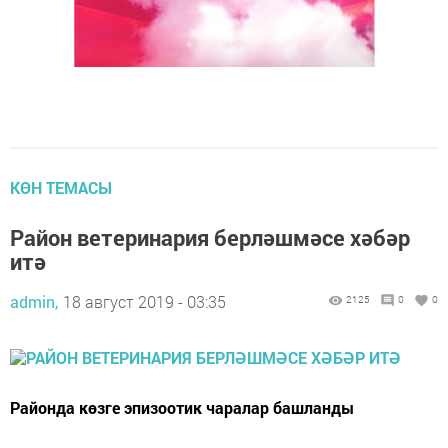
КӨН ТЕМАСЫ
Район ветеринария берләшмәсе хәбәр
итә
admin,
18 август 2019 - 03:35
2125
0
0
Районда көзге эпизоотик чаралар башланды