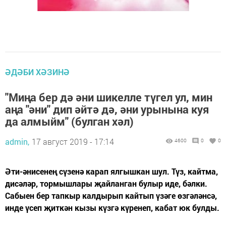
ӘДӘБИ ХӘЗИНӘ
"Миңа бер дә әни шикелле түгел ул, мин
аңа "әни" дип әйтә дә, әни урынына куя
да алмыйм" (булган хәл)
admin,
17 август 2019 - 17:14
4600
0
0
Әти-әнисенең сүзенә карап ялгышкан шул. Түз, кайтма,
дисәләр, тормышлары җайланган булыр иде, бәлки.
Сабыен бер тапкыр калдырып кайтып үзәге өзгәләнсә,
инде үсеп җиткән кызы күзгә күренеп, кабат юк булды.