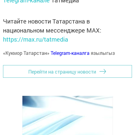
Telegram-канале
Татмедиа
Читайте новости Татарстана в
национальном мессенджере MАХ:
https://max.ru/tatmedia
«Кукмор Татарстан»
Telegram-каналга
язылыгыз
Перейти на страницу новости