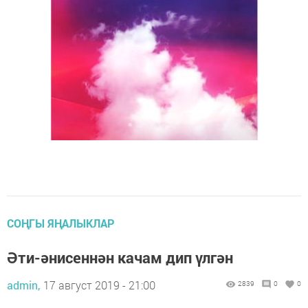
СОҢГЫ ЯҢАЛЫКЛАР
Әти-әнисеннән качам дип үлгән
admin,
17 август 2019 - 21:00
2839
0
0