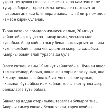
укроп, петрушка (теләгән кешегә), кара һәм хуш исле
түгәрәк борыч, төрле тәмләткечләр, иттарткычтан
чыгарылган яисә блендерда вакланган 3 литр помидор
измәсе кирәк булачак.
Тирән казанга помидор измәсен салып, 20 минут
кайнатабыз, шуңа тоз, шикәр комы, үсемлек мае
кушабыз. Алар кайнап чыгу белән вак кыргычтан яисә
кухня комбайны аша чыгарылган кыярны салабыз.
Кыярны озынчалап турарга да була.
Әлеге катнашманы 15 минут кайнатабыз. Шуннан яшел
тәмләткечләр, борыч, вакланган сарымсак кушып, янә
5 минут чамасы кайнатабыз. Аш серкәсе кушып,
яхшылап бутыйбыз һәм кайнап торган кетчупны әзер
банкаларга тутырабыз.
Банкалар алдан стерильләштерелгән булырга тиеш.
Аларны тимер капкач белән япкач, төреп куябыз.