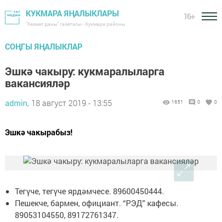
КУКМАРА ЯҢАЛЫКЛАРЫ
16+
"Хезмәт даны" газетасы - Кукмара районы
СОҢГЫ ЯҢАЛЫКЛАР
Эшкә чакыру: кукмаралыларга
вакансияләр
admin,
18 август 2019 - 13:55
1651
0
0
Эшкә чакырабыз!
Тегүче, тегүче ярдәмчесе. 89600450444.
Пешекче, бармен, официант. “РЭД” кафесы.
89053104550, 89172761347.