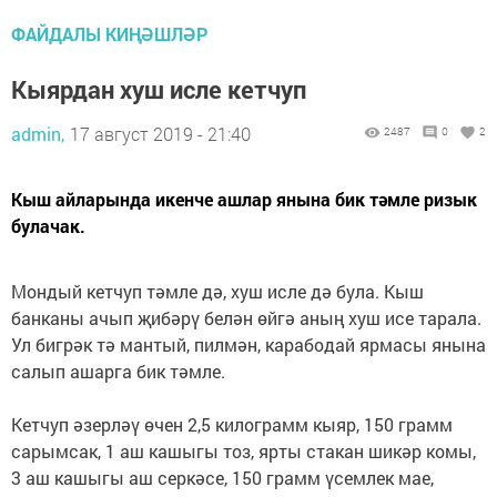
ФАЙДАЛЫ КИҢӘШЛӘР
Кыярдан хуш исле кетчуп
admin,
17 август 2019 - 21:40
2487
0
2
Кыш айларында икенче ашлар янына бик тәмле ризык
булачак.
Мондый кетчуп тәмле дә, хуш исле дә була. Кыш
банканы ачып җибәрү белән өйгә аның хуш исе тарала.
Ул бигрәк тә мантый, пилмән, карабодай ярмасы янына
салып ашарга бик тәмле.
Кетчуп әзерләү өчен 2,5 килограмм кыяр, 150 грамм
сарымсак, 1 аш кашыгы тоз, ярты стакан шикәр комы,
3 аш кашыгы аш серкәсе, 150 грамм үсемлек мае,