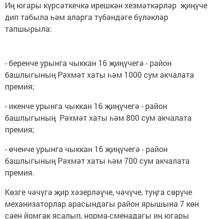
Иң югары күрсәткечкә ирешкән хезмәткәрләр җиңүче
дип табыла һәм аларга түбәндәге бүләкләр
тапшырыла:
- беренче урынга чыккан 16 җиңүчегә - район
башлыгының Рәхмәт хаты һәм 1000 сум акчалата
премия;
- икенче урынга чыккан 16 җиңүчегә - район
башлыгының Рәхмәт хаты һәм 800 сум акчалата
премия;
- өченче урынга чыккан 16 җиңүчегә - район
башлыгының Рәхмәт хаты һәм 700 сум акчалата
премия.
Көзге чәчүгә җир хәзерләүче, чәчүче, туңга сөрүче
механизаторлар арасындагы район ярышына 7 көн
саен йомгак ясалып, норма-сменадагы иң югары