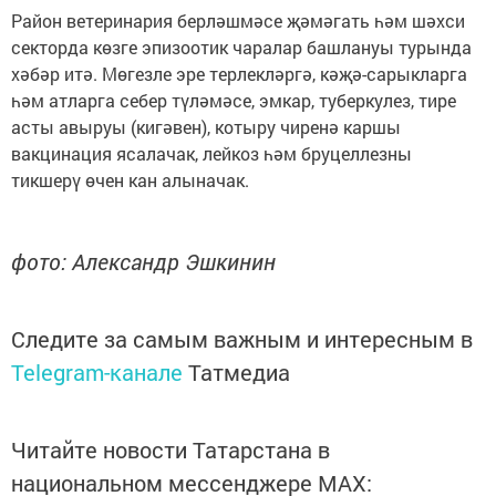
Район ветеринария берләшмәсе җәмәгать һәм шәхси
секторда көзге эпизоотик чаралар башлануы турында
хәбәр итә. Мөгезле эре терлекләргә, кәҗә-сарыкларга
һәм атларга себер түләмәсе, эмкар, туберкулез, тире
асты авыруы (кигәвен), котыру чиренә каршы
вакцинация ясалачак, лейкоз һәм бруцеллезны
тикшерү өчен кан алыначак.
фото: Александр Эшкинин
Следите за самым важным и интересным в
Telegram-канале
Татмедиа
Читайте новости Татарстана в
национальном мессенджере MАХ: