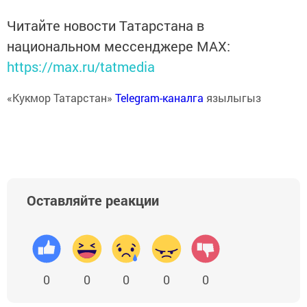
Читайте новости Татарстана в
национальном мессенджере MАХ:
https://max.ru/tatmedia
«Кукмор Татарстан»
Telegram-каналга
язылыгыз
Оставляйте реакции
0
0
0
0
0