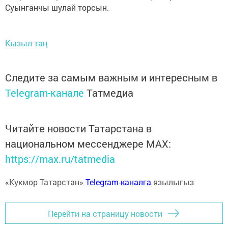
Суынганчы шулай торсын.
Кызыл таң
Следите за самым важным и интересным в
Telegram-канале
Татмедиа
Читайте новости Татарстана в
национальном мессенджере MАХ:
https://max.ru/tatmedia
«Кукмор Татарстан»
Telegram-каналга
язылыгыз
Перейти на страницу новости