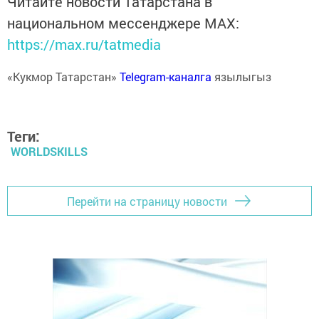
Читайте новости Татарстана в
национальном мессенджере MАХ:
https://max.ru/tatmedia
«Кукмор Татарстан»
Telegram-каналга
язылыгыз
Теги:
WORLDSKILLS
Перейти на страницу новости