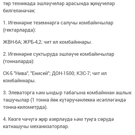
төр техникада эшләүчеләр арасында җиңүчеләр
билгеләнәчәк:
1. Игеннәрне теземнәргә салучы комбайнчылар
(гектарларда):
ЖВН-6А; ЖРБ-4,2; чит ил комбайннары.
2. Игеннәрне суктыруда эшләүче комбайнчылар
(тонналарда):
СК-5 "Нива", "Енисей"; ДОН-1500; КЗС-7; чит ил
комбайннары.
3. Элеваторга һәм ындыр табагына комбайннан ашлык
ташучылар (1 тонна йөк күтәрүчәнлеккә исәпләгәндә
тонна-километрда).
4. Көзге чәчүгә җир әзерләүдә һәм туңга сөрүдә
катнашучы механизаторлар.