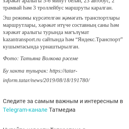
хәрәкәт аралыгы 5-6 минут белән, 23 автобус, 2
трамвай һәм 3 троллейбус маршруты каралган.
Эш режимы күрсәтелгән җәмәгать транспортлары
маршрутлары, хәрәкәт итүче составның саны һәм
хәрәкәт аралыгы турында мәгълүмат
kazantransport.ru сайтында һәм “Яндекс.Транспорт”
кушымтасында урнаштырылган.
Фото: Татьяна Волкова рәсеме
Бу хакта тулырак: https://tatar-
inform.tatar/news/2019/08/18/191780/
Следите за самым важным и интересным в
Telegram-канале
Татмедиа