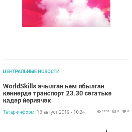
ЦЕНТРАЛЬНЫЕ НОВОСТИ
WorldSkills ачылган һәм ябылган
көннәрдә транспорт 23.30 сәгатькә
кадәр йөриячәк
Татар-информ,
18 август 2019 - 10:24
2100
0
0