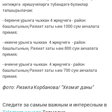
нәтиҗәгә ирешүчеләргә түбәндәге бүләкләр
тапшырылачак:
- беренче урынга чыккан 4 җиңүчегә - район
башлыгының Рәхмәт хаты һәм 1000 сум акчалата
премия;
- икенче урынга чыккан 4 җиңүчегә - район
башлыгының Рәхмәт хаты һәм 800 сум акчалата
премия;
- өченче урынга чыккан 4 җиңүчегә - район
башлыгының Рәхмәт хаты һәм 700 сум акчалата
премия.
фото: Ризилә Корбанова/ "Хезмәт даны"
Следите за самым важным и интересным в