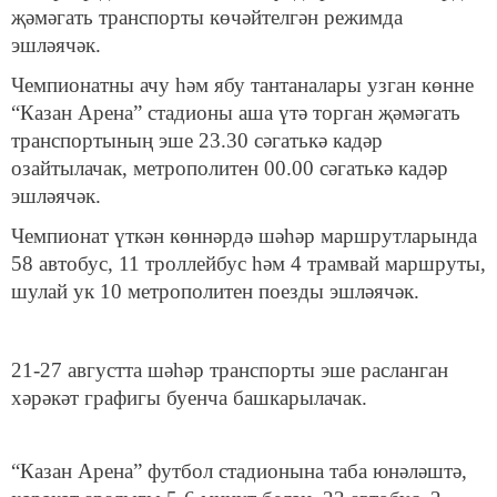
җәмәгать транспорты көчәйтелгән режимда
эшләячәк.
Чемпионатны ачу һәм ябу тантаналары узган көнне
“Казан Арена” стадионы аша үтә торган җәмәгать
транспортының эше 23.30 сәгатькә кадәр
озайтылачак, метрополитен 00.00 сәгатькә кадәр
эшләячәк.
Чемпионат үткән көннәрдә шәһәр маршрутларында
58 автобус, 11 троллейбус һәм 4 трамвай маршруты,
шулай ук 10 метрополитен поезды эшләячәк.
21-27 августта шәһәр транспорты эше расланган
хәрәкәт графигы буенча башкарылачак.
“Казан Арена” футбол стадионына таба юнәләштә,