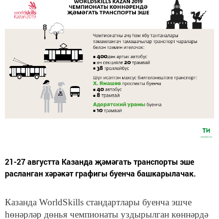
21-27 августта Казанда җәмәгать транспорты эше
расланган хәрәкәт графигы буенча башкарылачак.
Казанда WorldSkills стандартлары буенча эшче
һөнәрләр дөнья чемпионаты уздырылган көннәрдә