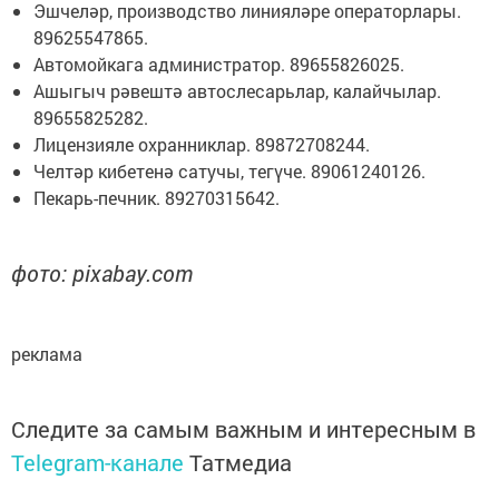
Эшчеләр, производство линияләре операторлары.
89625547865.
Автомойкага администратор. 89655826025.
Ашыгыч рәвештә автослесарьлар, калайчылар.
89655825282.
Лицензияле охранниклар. 89872708244.
Челтәр кибетенә сатучы, тегүче. 89061240126.
Пекарь-печник. 89270315642.
фото: pixabay.com
реклама
Следите за самым важным и интересным в
Telegram-канале
Татмедиа